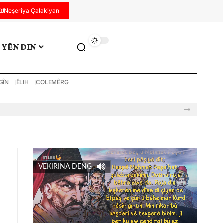
Neşeriya Çalakiyan
YÊN DIN
GÎN
ÊLIH
COLEMÊRG
VEKIRINA DENG