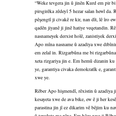
“Weke tevgera jin û jinên Kurd em pir bi 
pirsgirêka zêdeyî 5 hezar salan hewl da. R
pêşengtî ji civakê re kir, nan dît, lê îro e
qadên jiyanê ji jinê hatiye veqetandin. R
nasnameyek derxist holê, zanistiyek derx
Apo mîna nasname û azadiya xwe dibînin.
em zelal in. Rizgarbûna me bi rizgarbûn
xeta rizgariya jin e. Em hemû dizanin ku 
ye, garantiya civaka demokratîk e, garant
xwe ye.
Rêber Apo hişmendî, rêxistin û azadiya j
kesayeta xwe de ava bike, ew ê ji her kes
parastina jin jî ez dikarim vê bêjim ku 
û tereduta me nîne. Em hêza xwe ji Rêber 