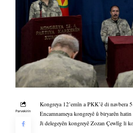
Kongreya 12’emîn a PKK’ê di navbera 5-
Parvekirin
Encamnameya kongreyê û biryarên hatin wer
Ji delegeyên kongreyê Zozan Çewlîg li ko