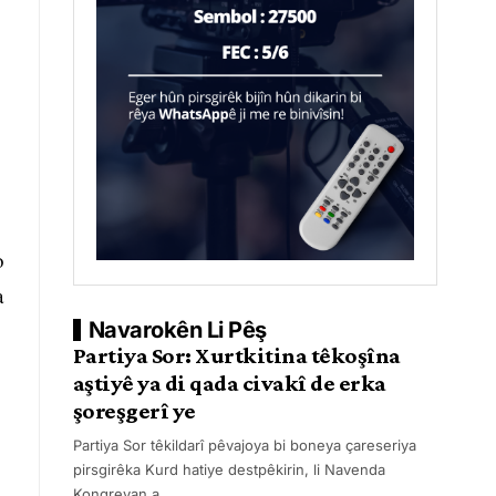
o
a
Navarokên Li Pêş
Partiya Sor: Xurtkitina têkoşîna
aştiyê ya di qada civakî de erka
şoreşgerî ye
Partiya Sor têkildarî pêvajoya bi boneya çareseriya
pirsgirêka Kurd hatiye destpêkirin, li Navenda
Kongreyan a
…