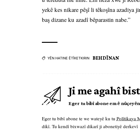
yekê kes nikare pêşî li têkoşîna azadiya j
baş dizane ku azadî bêparastin nabe.”
BEHDÎNAN
YÊN HATINE ÊTÎKETKIRIN
Ji me agahî bist
Eger tu bibî abone em ê nûçeyên l
Eger tu bibî abone te we wateyê ku tu
Polîtikaya
dikî. Tu kendî bixwazî dikarî ji abonetiyê derkevî