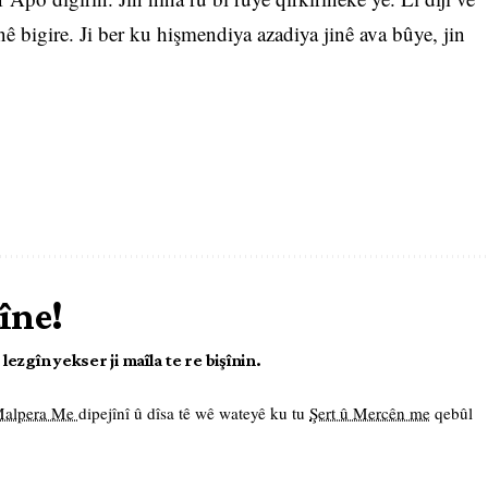
inê bigire. Ji ber ku hişmendiya azadiya jinê ava bûye, jin
îne!
ezgîn yekser ji maîla te re bişînin.
 Malpera Me
dipejînî û dîsa tê wê wateyê ku tu
Şert û Mercên me
qebûl