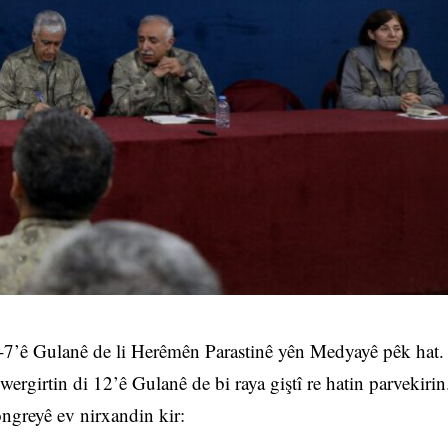
7’ê Gulanê de li Herêmên Parastinê yên Medyayê pêk hat.
girtin di 12’ê Gulanê de bi raya giştî re hatin parvekirin
ngreyê ev nirxandin kir: