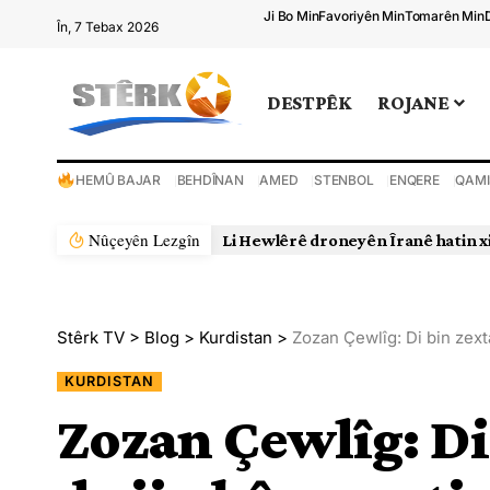
Ji Bo Min
Favoriyên Min
Tomarên Min
În, 7 Tebax 2026
DESTPÊK
ROJANE
HEMÛ BAJAR
BEHDÎNAN
AMED
STENBOL
ENQERE
QAMI
Nûçeyên Lezgîn
Li Hewlêrê droneyên Îranê hatin x
Stêrk TV
>
Blog
>
Kurdistan
>
Zozan Çewlîg: Di bin zexta
KURDISTAN
Zozan Çewlîg: Di