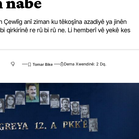
n nabe
 Çewlîg anî ziman ku têkoşîna azadiyê ya jinên
bi qirkirinê re rû bi rû ne. Li hemberî vê yekê kes
Dema Xwendinê: 2 Dq.