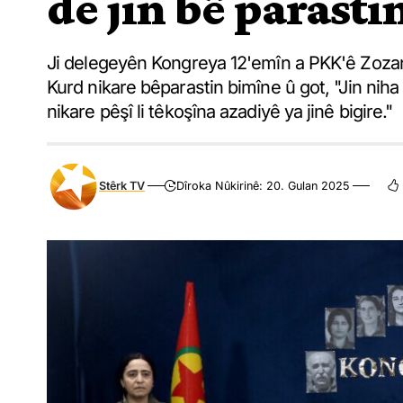
de jin bê parasti
Ji delegeyên Kongreya 12'emîn a PKK'ê Zozan
Kurd nikare bêparastin bimîne û got, "Jin niha 
nikare pêşî li têkoşîna azadiyê ya jinê bigire."
Stêrk TV
Dîroka Nûkirinê: 20. Gulan 2025