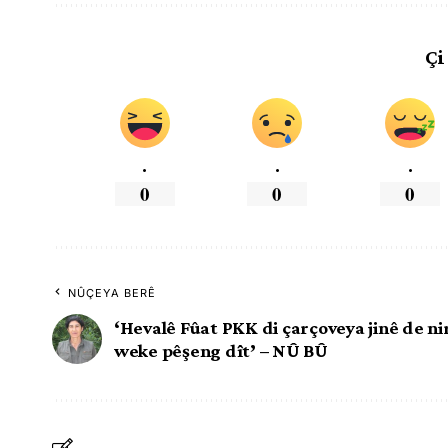
Çi
.
.
.
0
0
0
NÛÇEYA BERÊ
‘Hevalê Fûat PKK di çarçoveya jinê de nir
weke pêşeng dît’ – NÛ BÛ