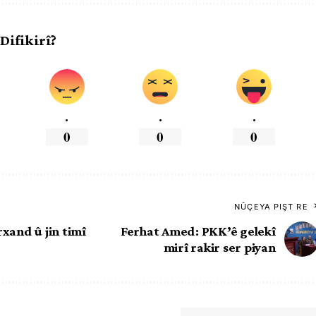
 Difikirî?
.
.
.
0
0
0
NÛÇEYA PIŞT RE
xand û jin timî
Ferhat Amed: PKK’ê gelekî
mirî rakir ser piyan