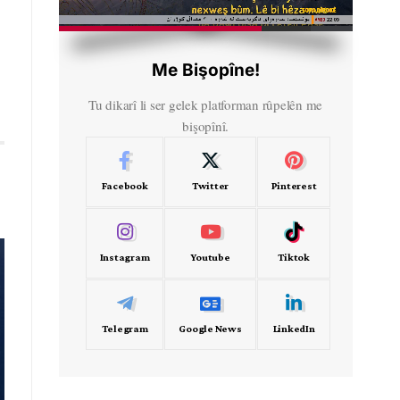
HD
00:56
Me Bişopîne!
Tu dikarî li ser gelek platforman rûpelên me
bişopînî.
Facebook
Twitter
Pinterest
Instagram
Youtube
Tiktok
Telegram
Google News
LinkedIn