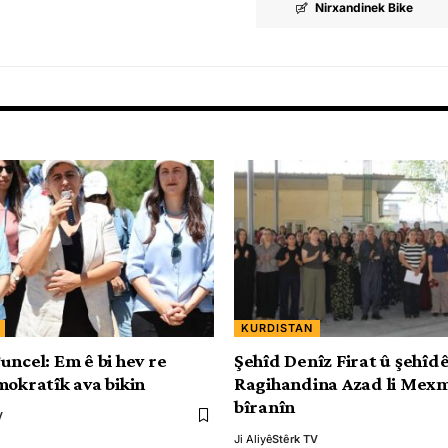
Nirxandinek Bike
KURDISTAN
uncel: Em ê bi hev re
Şehîd Denîz Firat û şehîd
mokratîk ava bikin
Ragihandina Azad li Mexm
bîranîn
V
Ji Aliyê
Stêrk TV