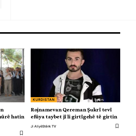
KURDISTAN
ên
Rojnamevan Qereman Şukrî tevî
ûrê hatin
efûya taybet jî li girtîgehê tê girtin
Ji Aliyê
Stêrk TV