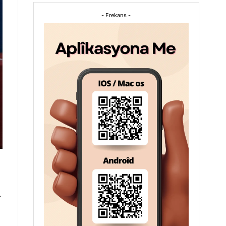
- Frekans -
.