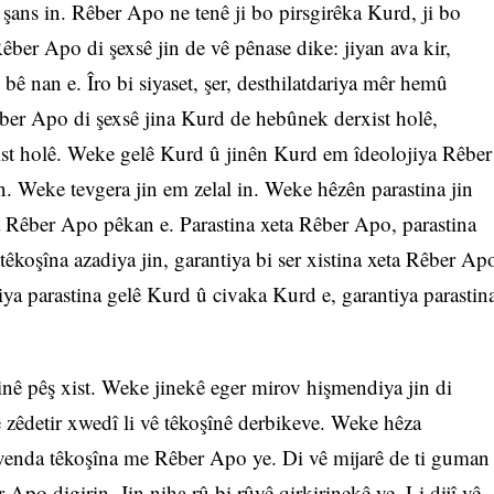
şans in. Rêber Apo ne tenê ji bo pirsgirêka Kurd, ji bo
êber Apo di şexsê jin de vê pênase dike: jiyan ava kir,
w bê nan e. Îro bi siyaset, şer, desthilatdariya mêr hemû
êber Apo di şexsê jina Kurd de hebûnek derxist holê,
ist holê. Weke gelê Kurd û jinên Kurd em îdeolojiya Rêber
 Weke tevgera jin em zelal in. Weke hêzên parastina jin
a Rêber Apo pêkan e. Parastina xeta Rêber Apo, parastina
têkoşîna azadiya jin, garantiya bi ser xistina xeta Rêber Ap
iya parastina gelê Kurd û civaka Kurd e, garantiya parastin
inê pêş xist. Weke jinekê eger mirov hişmendiya jin di
ê zêdetir xwedî li vê têkoşînê derbikeve. Weke hêza
navenda têkoşîna me Rêber Apo ye. Di vê mijarê de ti guman
Apo digirin. Jin niha rû bi rûyê qirkirinekê ye. Li dijî vê