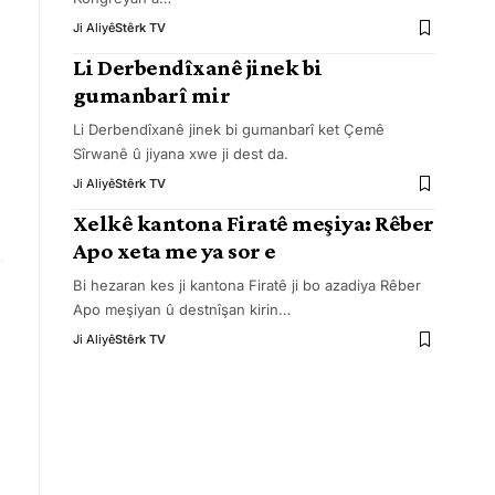
Ji Aliyê
Stêrk TV
Li Derbendîxanê jinek bi
gumanbarî mir
Li Derbendîxanê jinek bi gumanbarî ket Çemê
Sîrwanê û jiyana xwe ji dest da.
Ji Aliyê
Stêrk TV
Xelkê kantona Firatê meşiya: Rêber
Apo xeta me ya sor e
Bi hezaran kes ji kantona Firatê ji bo azadiya Rêber
Apo meşiyan û destnîşan kirin
…
Ji Aliyê
Stêrk TV