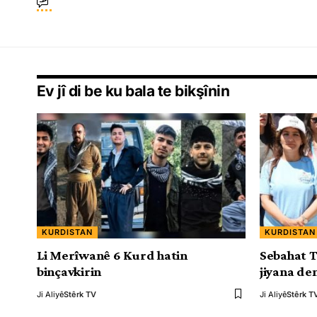
Ev jî di be ku bala te bikşînin
KURDISTAN
KURDISTAN
Li Merîwanê 6 Kurd hatin
Sebahat T
binçavkirin
jiyana de
Ji Aliyê
Stêrk TV
Ji Aliyê
Stêrk T