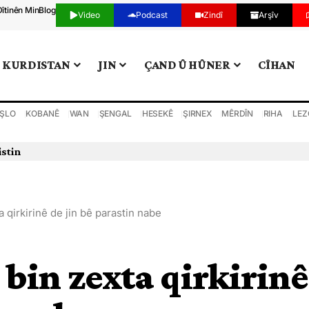
Dîtinên Min
Blog
Video
Podcast
Zindî
Arşîv
KURDISTAN
JIN
ÇAND Û HÛNER
CÎHAN
ŞLO
KOBANÊ
WAN
ŞENGAL
HESEKÊ
ŞIRNEX
MÊRDÎN
RIHA
LEZ
istin
 qirkirinê de jin bê parastin nabe
 bin zexta qirkirinê