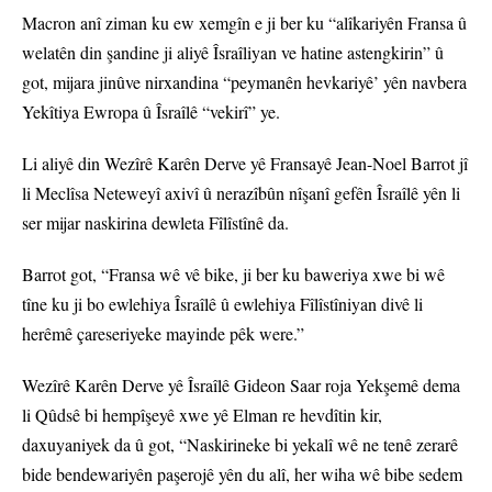
Macron anî ziman ku ew xemgîn e ji ber ku “alîkariyên Fransa û
welatên din şandine ji aliyê Îsraîliyan ve hatine astengkirin” û
got, mijara jinûve nirxandina “peymanên hevkariyê’ yên navbera
Yekîtiya Ewropa û Îsraîlê “vekirî” ye.
Li aliyê din Wezîrê Karên Derve yê Fransayê Jean-Noel Barrot jî
li Meclîsa Neteweyî axivî û nerazîbûn nîşanî gefên Îsraîlê yên li
ser mijar naskirina dewleta Fîlîstînê da.
Barrot got, “Fransa wê vê bike, ji ber ku baweriya xwe bi wê
tîne ku ji bo ewlehiya Îsraîlê û ewlehiya Fîlîstîniyan divê li
herêmê çareseriyeke mayinde pêk were.”
Wezîrê Karên Derve yê Îsraîlê Gideon Saar roja Yekşemê dema
li Qûdsê bi hempîşeyê xwe yê Elman re hevdîtin kir,
daxuyaniyek da û got, “Naskirineke bi yekalî wê ne tenê zerarê
bide bendewariyên paşerojê yên du alî, her wiha wê bibe sedem