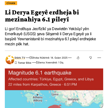
CÎHAN
Li Derya Egeyê erdheja bi
mezinahiya 6.1 pileyî
Li gorî Enstîtuya Jeofîzîkî ya Dewletên Yekbûyî yên
Emerîkayê (USGS) şeva Sêşemê li Derya Egeyê ya li
başûrê Yewnanistanê bi mezinahiya 6.1 pileyî erdhejeke
mezin pêk hat.
Stêrk TV
Dîroka Nûkirinê: 14. Gulan 2025
Dema Xwendinê: 1 Dq.