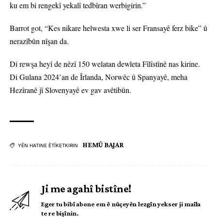
ku em bi rengekî yekalî tedbîran werbigirin.”
Barrot got, “Kes nikare helwesta xwe li ser Fransayê ferz bike” û
nerazîbûn nîşan da.
Di rewşa heyî de nêzî 150 welatan dewleta Fîlîstînê nas kirine.
Di Gulana 2024’an de Îrlanda, Norwêc û Spanyayê, meha
Hezîranê jî Slovenyayê ev gav avêtibûn.
HEMÛ BAJAR
YÊN HATINE ÊTÎKETKIRIN
Ji me agahî bistîne!
Eger tu bibî abone em ê nûçeyên lezgîn yekser ji maîla
te re bişînin.