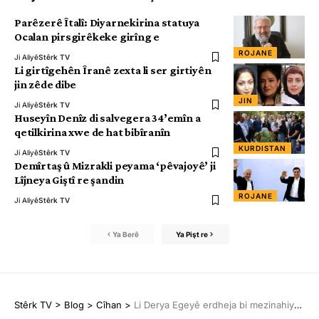
Parêzerê Îtalî: Diyarnekirina statuya
Ocalan pirsgirêkeke girîng e
ROJANE
Ji Aliyê
Stêrk TV
Li girtîgehên Îranê zexta li ser girtiyên
jin zêde dibe
JIN
Ji Aliyê
Stêrk TV
Huseyîn Denîz di salvegera 34’emîn a
qetilkirina xwe de hat bibîranîn
KURDISTAN
Ji Aliyê
Stêrk TV
Demîrtaş û Mizrakli peyama ‘pêvajoyê’ ji
Lîjneya Giştî re şandin
ROJANE
Ji Aliyê
Stêrk TV
Ya Berê
Ya Pişt re
Stêrk TV
>
Blog
>
Cîhan
>
Li Derya Egeyê erdheja bi mezinahiya 6.1 pileyî