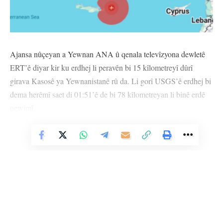
Ajansa nûçeyan a Yewnan ANA û qenala televîzyona dewletê
ERT’ê diyar kir ku erdhej li peravên bi 15 kîlometreyî dûrî
girava Kasosê ya Yewnanistanê rû da. Li gorî USGS’ê erdhej bi
dema herêmî saet di 01:51’ê de bi 78 kîlometreyan li binê erdê
qewimî.
Hate ragihandin ku girava Gîrîtê bi xurtî bi erdhejê hesiya. Li
Vê Nûçeyê Bixwîne
gorî heman çavkaniyê ji ber erdhejê tiştek bi kesî û herêmê
nehat. Lê belê li giravên Rodos, Kerpe û Kasosê ji telefonên
destan re hişyariya tsunamiyê hate şandin.
Tê gotin, heta bi Qahîreyê qadeke berfireh bi erdhejê hesiya.
Rayedarên Misrî diyar kirin ku di rewşa heyî de tiştek bi kesî
nehatiye.