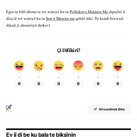
Eger tu bibî abone te we wateyê ku tu
Polîtikaya Malpera Me
dipejînî û
dîsa tê wê wateyê ku tu
Şert û Mercên me
qebûl dikî. Tu kendî bixwazî
dikarî ji abonetiyê derkevî
Çi Difikirî?
.
.
.
.
.
.
0
0
0
0
0
0
Nirxandinek Bike
Ev jî di be ku bala te bikşînin