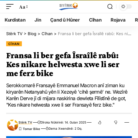
Aa
Kurdistan
Jin
Çand û Hûner
Cîhan
Rojava
R
Stêrk TV
>
Blog
>
Cîhan
>
Fransa li ber gefa Îsraîlê rabû: Kes nikare helwesta xwe li ser me ferz bike
CÎHAN
Fransa li ber gefa Îsraîlê rabû:
Kes nikare helwesta xwe li ser
me ferz bike
Serokkomarê Fransayê Emmanuel Macron anî ziman ku
kiryarên Netanyahû yên li Xezeyê 'cihê şermê' ne. Wezîrê
Karên Derve jî di mijara naskirina dewleta Fîlîstînê de got,
"Kes nikare helwesta xwe li ser Fransayê ferz bike."
Stêrk TV
Dîroka Nûkirinê: 14. Gulan 2025
Dema Xwendinê: 2 Dq.