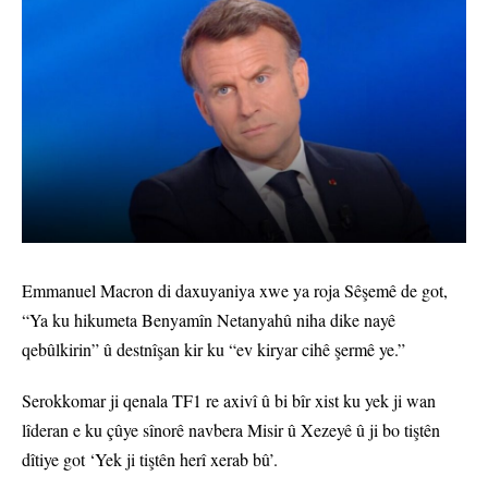
Emmanuel Macron di daxuyaniya xwe ya roja Sêşemê de got,
“Ya ku hikumeta Benyamîn Netanyahû niha dike nayê
qebûlkirin” û destnîşan kir ku “ev kiryar cihê şermê ye.”
Serokkomar ji qenala TF1 re axivî û bi bîr xist ku yek ji wan
lîderan e ku çûye sînorê navbera Misir û Xezeyê û ji bo tiştên
dîtiye got ‘Yek ji tiştên herî xerab bû’.