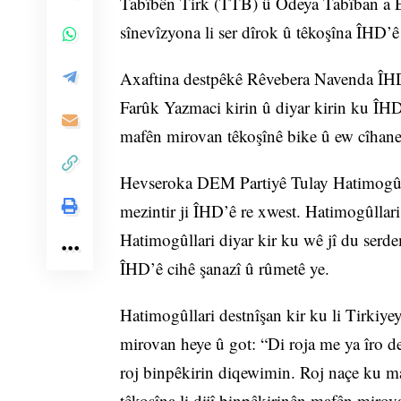
Tabîbên Tirk (TTB) û Odeya Tabîban a E
sînevîzyona li ser dîrok û têkoşîna ÎHD’
Axaftina destpêkê Rêvebera Navenda Î
Farûk Yazmaci kirin û diyar kirin ku ÎHD
mafên mirovan têkoşînê bike û ew cîhan
Hevseroka DEM Partiyê Tulay Hatimogûlla
mezintir ji ÎHD’ê re xwest. Hatimogûllar
Hatimogûllari diyar kir ku wê jî du serde
ÎHD’ê cihê şanazî û rûmetê ye.
Hatimogûllari destnîşan kir ku li Tirkiy
mirovan heye û got: “Di roja me ya îro de 
roj binpêkirin diqewimin. Roj naçe ku m
têkoşîna li dijî binpêkirinên mafên mirov