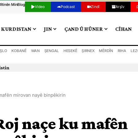
Dîtinên Min
Blog
Video
Podcast
Zindî
Arşîv
KURDISTAN
JIN
ÇAND Û HÛNER
CÎHAN
ŞLO
KOBANÊ
WAN
ŞENGAL
HESEKÊ
ŞIRNEX
MÊRDÎN
RIHA
LEZ
istin
 mafên mirovan nayê binpêkirin
Roj naçe ku mafên