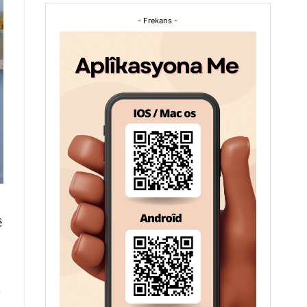
- Frekans -
ê