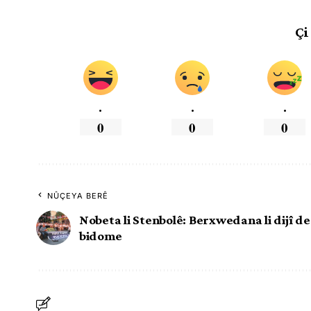
Çi
.
.
.
0
0
0
NÛÇEYA BERÊ
Nobeta li Stenbolê: Berxwedana li dijî d
bidome