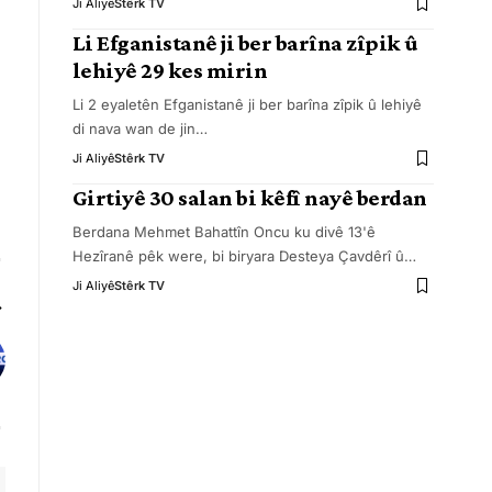
Ji Aliyê
Stêrk TV
Li Efganistanê ji ber barîna zîpik û
lehiyê 29 kes mirin
Li 2 eyaletên Efganistanê ji ber barîna zîpik û lehiyê
di nava wan de jin
…
Ji Aliyê
Stêrk TV
Girtiyê 30 salan bi kêfî nayê berdan
Berdana Mehmet Bahattîn Oncu ku divê 13'ê
Hezîranê pêk were, bi biryara Desteya Çavdêrî û
…
Ji Aliyê
Stêrk TV