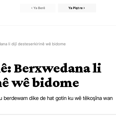
Ya Berê
Ya Pişt re
ana li dijî desteserkirinê wê bidome
lê: Berxwedana li
inê wê bidome
lê ku berdewam dike de hat gotin ku wê têkoşîna wan