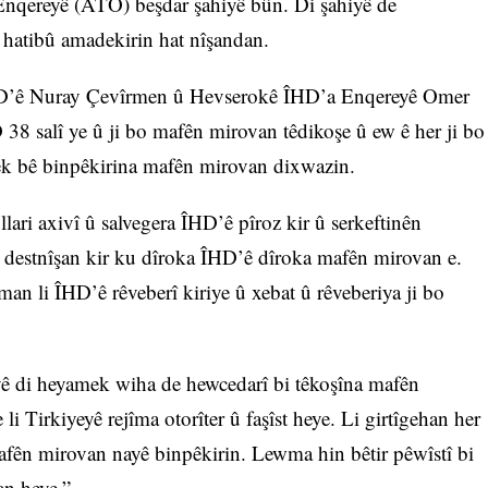
nqereyê (ATO) beşdar şahiyê bûn. Di şahiyê de
ê hatibû amadekirin hat nîşandan.
HD’ê Nuray Çevîrmen û Hevserokê ÎHD’a Enqereyê Omer
 38 salî ye û ji bo mafên mirovan têdikoşe û ew ê her ji bo
ek bê binpêkirina mafên mirovan dixwazin.
ri axivî û salvegera ÎHD’ê pîroz kir û serkeftinên
i destnîşan kir ku dîroka ÎHD’ê dîroka mafên mirovan e.
man li ÎHD’ê rêveberî kiriye û xebat û rêveberiya ji bo
eyê di heyamek wiha de hewcedarî bi têkoşîna mafên
li Tirkiyeyê rejîma otorîter û faşîst heye. Li girtîgehan her
afên mirovan nayê binpêkirin. Lewma hin bêtir pêwîstî bi
an heye.”