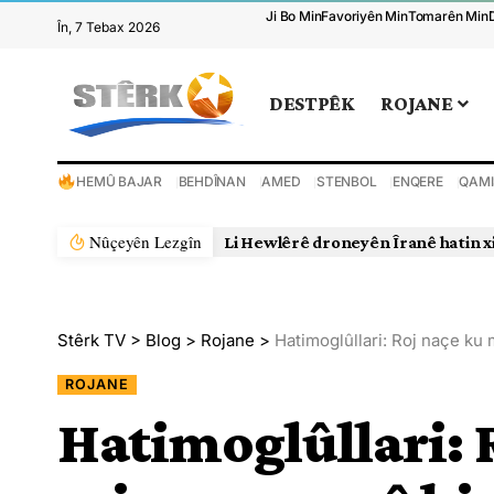
Ji Bo Min
Favoriyên Min
Tomarên Min
În, 7 Tebax 2026
DESTPÊK
ROJANE
HEMÛ BAJAR
BEHDÎNAN
AMED
STENBOL
ENQERE
QAMI
Nûçeyên Lezgîn
Li Hewlêrê droneyên Îranê hatin x
Stêrk TV
>
Blog
>
Rojane
>
Hatimoglûllari: Roj naçe ku
ROJANE
Hatimoglûllari: 