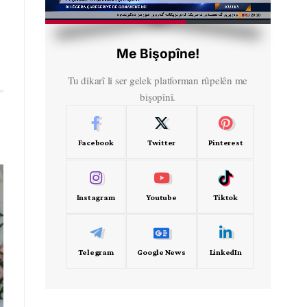
HD
00:50
Me Bişopîne!
Tu dikarî li ser gelek platforman rûpelên me
bişopînî.
Facebook
Twitter
Pinterest
Instagram
Youtube
Tiktok
Telegram
Google News
LinkedIn