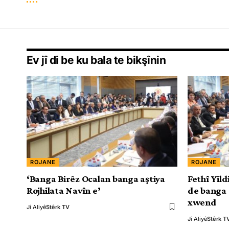
Ev jî di be ku bala te bikşînin
ROJANE
ROJANE
‘Banga Birêz Ocalan banga aştiya
Fethî Yil
Rojhilata Navîn e’
de banga 
xwend
Ji Aliyê
Stêrk TV
Ji Aliyê
Stêrk T