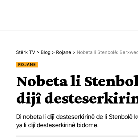
Stêrk TV
>
Blog
>
Rojane
>
Nobeta li Stenbolê: Berxwed
ROJANE
Nobeta li Stenbo
dijî desteserkir
Di nobeta li dijî desteserkirinê de li Stenbo
ya li dijî desteserkirinê bidome.