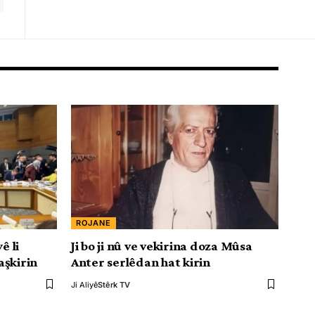
ROJANE
ê li
Ji bo ji nû ve vekirina doza Mûsa
aşkirin
Anter serlêdan hat kirin
Ji Aliyê
Stêrk TV