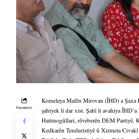
Komeleya Mafên Mirovan (ÎHD) a Şaxa E
Parvekirin
şahiyek li dar xist. Şahî li avahiya ÎHD
Hatimogûllari, rêveberên DEM Partiyê,
Kedkarên Tenduristiyê û Xizmeta Civak