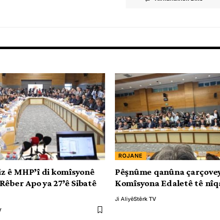
ROJANE
diz ê MHP’î di komîsyonê
Pêşnûme qanûna çarçovey
Rêber Apo ya 27’ê Sibatê
Komîsyona Edaletê tê nîq
Ji Aliyê
Stêrk TV
V