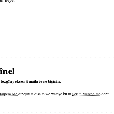
îne!
ezgîn yekser ji maîla te re bişînin.
 Malpera Me
dipejînî û dîsa tê wê wateyê ku tu
Şert û Mercên me
qebûl