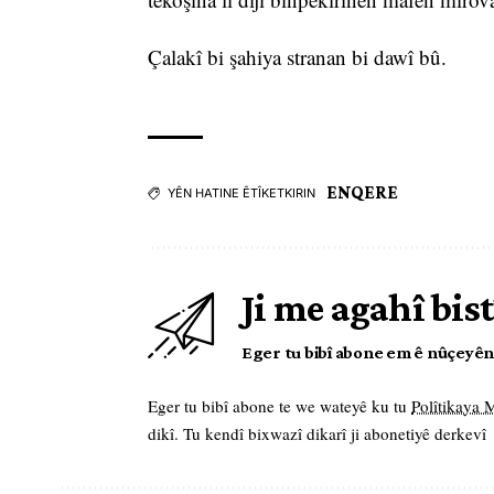
Çalakî bi şahiya stranan bi dawî bû.
ENQERE
YÊN HATINE ÊTÎKETKIRIN
Ji me agahî bist
Eger tu bibî abone em ê nûçeyên l
Eger tu bibî abone te we wateyê ku tu
Polîtikaya
dikî. Tu kendî bixwazî dikarî ji abonetiyê derkevî