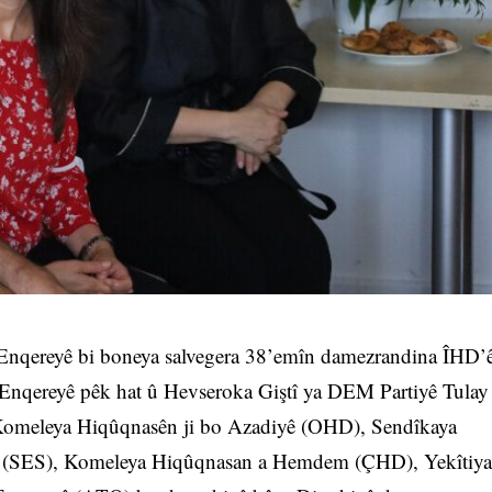
nqereyê bi boneya salvegera 38’emîn damezrandina ÎHD’
’a Enqereyê pêk hat û Hevseroka Giştî ya DEM Partiyê Tulay
 Komeleya Hiqûqnasên ji bo Azadiyê (OHD), Sendîkaya
î (SES), Komeleya Hiqûqnasan a Hemdem (ÇHD), Yekîtiya