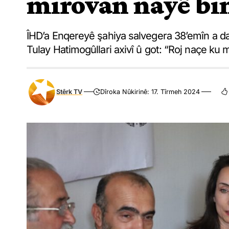
mirovan nayê bi
ÎHD’a Enqereyê şahiya salvegera 38’emîn a d
Tulay Hatimogûllari axivî û got: “Roj naçe ku
Stêrk TV
Dîroka Nûkirinê: 17. Tîrmeh 2024