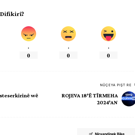
 Difikirî?
.
.
.
0
0
0
NÛÇEYA PIŞT RE
esteserkirinê wê
ROJEVA 18’Ê TÎRMEHA
2024’AN
Nirxandinek Bike