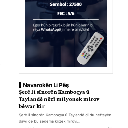
Navarokên Li Pêş
Şerê li sînorên Kamboçya û
Taylandê nêzî mîlyonek mirov
bêwar kir
Şerê li sînorên Kamboçya û Taylandê di du hefteyên
dawî de bû sedema krîzek mirovî
…