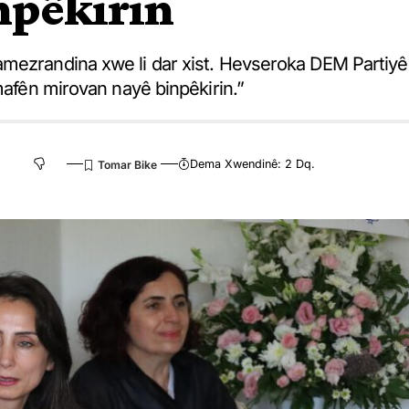
npêkirin
amezrandina xwe li dar xist. Hevseroka DEM Partiyê
 mafên mirovan nayê binpêkirin.”
Dema Xwendinê: 2 Dq.