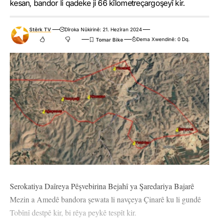
kesan, bandor li qadeke ji 66 kîlometreçargoşeyî kir.
Stêrk TV
Dîroka Nûkirinê: 21. Hezîran 2024
Dema Xwendinê: 0 Dq.
Serokatiya Daîreya Pêşvebirina Bejahî ya Şaredariya Bajarê
Mezin a Amedê bandora şewata li navçeya Çinarê ku li gundê
Tobînî destpê kir, bi rêya peykê tespît kir.