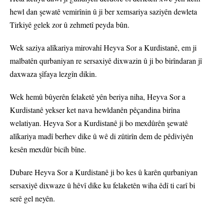
hewl dan şewatê vemirînin û ji ber xemsariya saziyên dewleta
Tirkiyê gelek zor û zehmetî peyda bûn.
Wek saziya alîkariya mirovahî Heyva Sor a Kurdistanê, em ji
malbatên qurbaniyan re sersaxiyê dixwazin û ji bo birîndaran jî
daxwaza şîfaya lezgîn dikin.
Wek hemû bûyerên felaketê yên beriya niha, Heyva Sor a
Kurdistanê yekser ket nava hewldanên pêçandina birîna
welatiyan. Heyva Sor a Kurdistanê ji bo mexdûrên şewatê
alîkariya madî berhev dike û wê di zûtirîn dem de pêdiviyên
kesên mexdûr bicih bîne.
Dubare Heyva Sor a Kurdistanê ji bo kes û karên qurbaniyan
sersaxiyê dixwaze û hêvî dike ku felaketên wiha êdî ti carî bi
serê gel neyên.