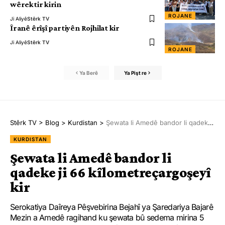
wêrektir kirin
ROJANE
Ji Aliyê
Stêrk TV
Îranê êrîşî partiyên Rojhilat kir
Ji Aliyê
Stêrk TV
ROJANE
Ya Berê
Ya Pişt re
Stêrk TV
>
Blog
>
Kurdistan
>
Şewata li Amedê bandor li qadeke ji 66 kîlometreçargoşeyî kir
KURDISTAN
Şewata li Amedê bandor li
qadeke ji 66 kîlometreçargoşeyî
kir
Serokatiya Daîreya Pêşvebirina Bejahî ya Şaredariya Bajarê
Mezin a Amedê ragihand ku şewata bû sedema mirina 5