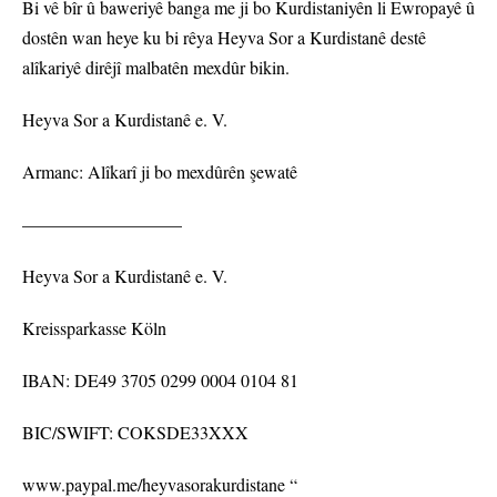
Bi vê bîr û baweriyê banga me ji bo Kurdistaniyên li Ewropayê û
dostên wan heye ku bi rêya Heyva Sor a Kurdistanê destê
alîkariyê dirêjî malbatên mexdûr bikin.
Heyva Sor a Kurdistanê e. V.
Armanc: Alîkarî ji bo mexdûrên şewatê
—————————
Heyva Sor a Kurdistanê e. V.
Kreissparkasse Köln
IBAN: DE49 3705 0299 0004 0104 81
BIC/SWIFT: COKSDE33XXX
www.paypal.me/heyvasorakurdistane
“