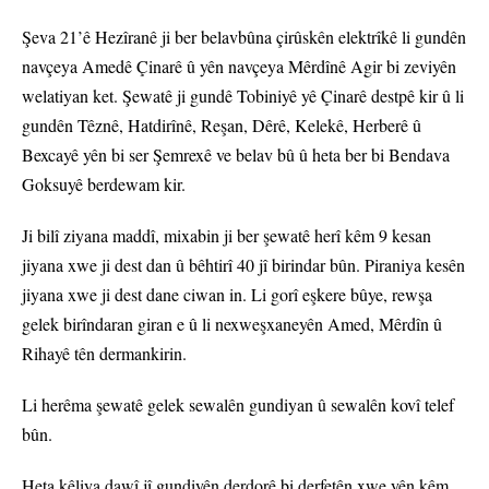
Şeva 21’ê Hezîranê ji ber belavbûna çirûskên elektrîkê li gundên
navçeya Amedê Çinarê û yên navçeya Mêrdînê Agir bi zeviyên
welatiyan ket. Şewatê ji gundê Tobiniyê yê Çinarê destpê kir û li
gundên Têznê, Hatdirînê, Reşan, Dêrê, Kelekê, Herberê û
Bexcayê yên bi ser Şemrexê ve belav bû û heta ber bi Bendava
Goksuyê berdewam kir.
Ji bilî ziyana maddî, mixabin ji ber şewatê herî kêm 9 kesan
jiyana xwe ji dest dan û bêhtirî 40 jî birindar bûn. Piraniya kesên
jiyana xwe ji dest dane ciwan in. Li gorî eşkere bûye, rewşa
gelek birîndaran giran e û li nexweşxaneyên Amed, Mêrdîn û
Rihayê tên dermankirin.
Li herêma şewatê gelek sewalên gundiyan û sewalên kovî telef
bûn.
Heta kêliya dawî jî gundiyên derdorê bi derfetên xwe yên kêm