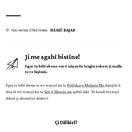
HEMÛ BAJAR
YÊN HATINE ÊTÎKETKIRIN
Ji me agahî bistîne!
Eger tu bibî abone em ê nûçeyên lezgîn yekser ji maîla
te re bişînin.
Eger tu bibî abone te we wateyê ku tu
Polîtikaya Malpera Me
dipejînî û
dîsa tê wê wateyê ku tu
Şert û Mercên me
qebûl dikî. Tu kendî bixwazî
dikarî ji abonetiyê derkevî
Çi Difikirî?