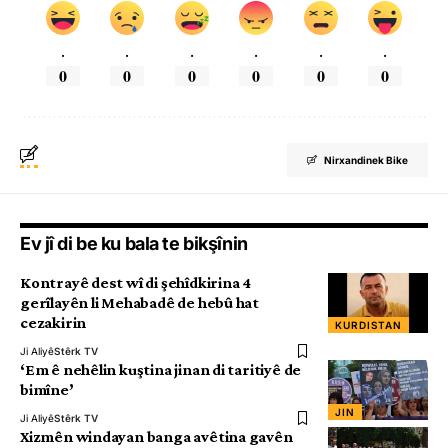
.
.
.
.
.
.
0
0
0
0
0
0
Nirxandinek Bike
Ev jî di be ku bala te bikşînin
Kontrayê dest wî di şehîdkirina 4
gerîlayên li Mehabadê de hebû hat
cezakirin
KURDISTAN
Ji Aliyê
Stêrk TV
‘Em ê nehêlin kuştina jinan di taritiyê de
bimîne’
JIN
Ji Aliyê
Stêrk TV
Xizmên windayan banga avêtina gavên