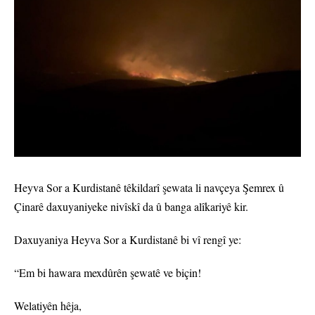
Heyva Sor a Kurdistanê têkildarî şewata li navçeya Şemrex û
Çinarê daxuyaniyeke nivîskî da û banga alîkariyê kir.
Daxuyaniya Heyva Sor a Kurdistanê bi vî rengî ye:
“Em bi hawara mexdûrên şewatê ve biçin!
Welatiyên hêja,