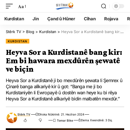
Aa
Kurdistan
Jin
Çand û Hûner
Cîhan
Rojava
R
Stêrk TV
>
Blog
>
Kurdistan
>
Heyva Sor a Kurdistanê bang kir: Em bi hawara mexdûrên şewatê ve biçin
KURDISTAN
Heyva Sor a Kurdistanê bang kir:
Em bi hawara mexdûrên şewatê
ve biçin
Heyva Sor a Kurdistanê ji bo mexdûrên şewata li Şemrex û
Çinarê banga alîkariyê kir û got: “Banga me ji bo
Kurdistaniyên li Ewropayê û dostên wan heye ku bi rêya
Heyva Sor a Kurdistanê alîkariyê bidin malbatên mexdûr.”
Stêrk TV
Dîroka Nûkirinê: 21. Hezîran 2024
Dema Xwendinê: 3 Dq.