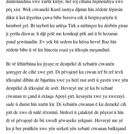
danûstandina xwe xurtir kiriye, her roj cihana hişmendiya xwe
pêş xist. Wek ciwanekî Kurd rastiya dijmin hîn zêdetir lêpirsîn
dikir û ket lêgerîna çawa bibe bersiva erk û berpisyariyên li
hemberî gel. Bi taybetî ku artêşa Tirk a mêtinger ku derbên giran
ji gerîla dixwar, li dijî gelê me komkujî pêk anî û bi hezaran
gund şewitandin. Ev yek bû sedem ku hêrsa hevrê Baz hîn
zêdetir bibe û vê kir hinceta esasî ya têkoşîn meşandinê.
Bi vê lêhûrbûna ku jiyaye re destpêkê di xebatên ciwanên
şoreşger de cihê xwe girt. Di pêvajoyê ku ciwan ref bi ref tevlî
têkoşînê dibûn de bijartina xwe ya herî rast avêt û gavên xwe yên
destpêkê di têkoşînê de avêt. Hevreyê me yê ku bi xebatê
ciwanan re çand û exlaqa Apoyî girt, kesayeta xwe ya xwezayî,
sade û durist hîn xurtir kir. Di xebatên ciwanan ê ku demekê cih
girt de xwe di milê rêxistinî, bîrdozî û çalakiyê de pêşxist û hîn
di vê pêvajoyê de bû xwedî şêwayeke yekpare. Hevreyê me yê
ku ji ber pratîkên xwe yên serketî yên xebatê ciwanan balkişand