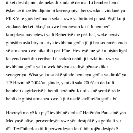
û ket dest dijmin, demekê di zindanê de ma. Li hember hemû
êşkence û zextên dijmin bi kevneşopiya berxwedana zindanê ya
PKK’ê re girêdayî ma û sekna xwe ya birûmet parast. Piştî ku ji
zindanê derket têkoşîna xwe berdewam kir û li hemberî
komploya navnetewî ya li Rêbertiyê me pêk hat, weke bersiv
gihîştibe asta biryardariya tevlîbûna gerîla jî, ji ber sedemên cuda
vê armanca xwe nikaribû pêk bîne. Hevreyê me yê ku piştre ligel
ku çend carê din ceriband û serketî nebû, ji hezkirina xwe ya
tevlîbûna gerîla ya ku wek hêviya azadiyê pênase dikir
venegeriya. Wisa ye ku salekê şûnde hemleya gerîla ya dîrokî ya
1’ê Hezîranê 2004’an şûnde, yanî di sala 2005’an de ku li
hemberî dagirkeriyê li hemû herêmên Kurdistanê şerekê zêde
hebû de gihîşt armanca xwe û ji Amadê tevlî refên gerîla bû.
Hevreyê me yê ku piştî tevlîbûnê derbasî Herêmên Parastinê yên
Medyayê bûye, perwerdeyên xwe yên destpêkê ya gerîla li vir
dît. Tevlîbûnek aktîf li perwerdeyan kir û hîn rojên destpêkê