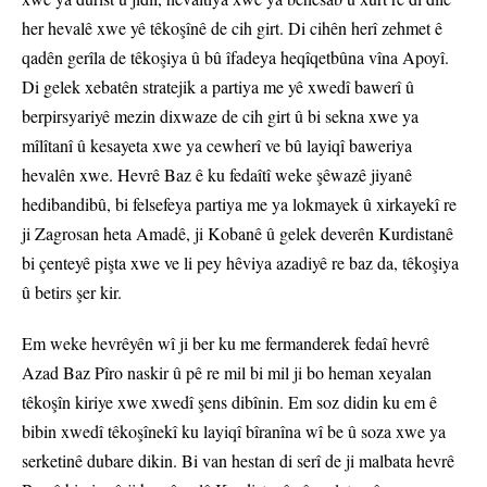
her hevalê xwe yê têkoşînê de cih girt. Di cihên herî zehmet ê
qadên gerîla de têkoşiya û bû îfadeya heqîqetbûna vîna Apoyî.
Di gelek xebatên stratejik a partiya me yê xwedî bawerî û
berpirsyariyê mezin dixwaze de cih girt û bi sekna xwe ya
mîlîtanî û kesayeta xwe ya cewherî ve bû layiqî baweriya
hevalên xwe. Hevrê Baz ê ku fedaîtî weke şêwazê jiyanê
hedibandibû, bi felsefeya partiya me ya lokmayek û xirkayekî re
ji Zagrosan heta Amadê, ji Kobanê û gelek deverên Kurdistanê
bi çenteyê pişta xwe ve li pey hêviya azadiyê re baz da, têkoşiya
û betirs şer kir.
Em weke hevrêyên wî ji ber ku me fermanderek fedaî hevrê
Azad Baz Pîro naskir û pê re mil bi mil ji bo heman xeyalan
têkoşîn kiriye xwe xwedî şens dibînin. Em soz didin ku em ê
bibin xwedî têkoşînekî ku layiqî bîranîna wî be û soza xwe ya
serketinê dubare dikin. Bi van hestan di serî de ji malbata hevrê