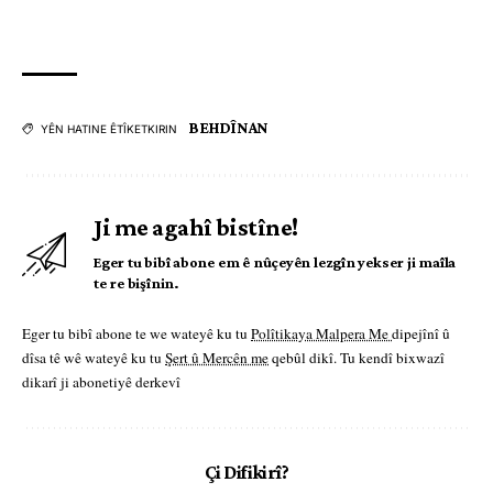
BEHDÎNAN
YÊN HATINE ÊTÎKETKIRIN
Ji me agahî bistîne!
Eger tu bibî abone em ê nûçeyên lezgîn yekser ji maîla
te re bişînin.
Eger tu bibî abone te we wateyê ku tu
Polîtikaya Malpera Me
dipejînî û
dîsa tê wê wateyê ku tu
Şert û Mercên me
qebûl dikî. Tu kendî bixwazî
dikarî ji abonetiyê derkevî
Çi Difikirî?