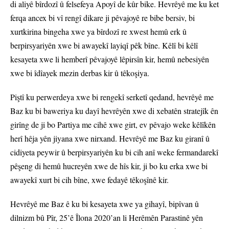
di aliyê bîrdozî û felsefeya Apoyî de kûr bike. Hevrêyê me ku ket
ferqa ancex bi vî rengî dikare ji pêvajoyê re bibe bersiv, bi
xurtkirina bingeha xwe ya bîrdozî re xwest hemû erk û
berpirsyariyên xwe bi awayekî layiqî pêk bîne. Kêlî bi kêlî
kesayeta xwe li hemberî pêvajoyê lêpirsîn kir, hemû nebesiyên
xwe bi îdîayek mezin derbas kir û têkoşiya.
Piştî ku perwerdeya xwe bi rengekî serketî qedand, hevrêyê me
Baz ku bi baweriya ku dayî hevrêyên xwe di xebatên stratejîk ên
girîng de ji bo Partiya me cihê xwe girt, ev pêvajo weke kêlîkên
herî hêja yên jiyana xwe nirxand. Hevrêyê me Baz ku giranî û
cidiyeta peywir û berpirsyariyên ku bi cih anî weke fermandarekî
pêşeng di hemû hucreyên xwe de hîs kir, ji bo ku erka xwe bi
awayekî xurt bi cih bîne, xwe fedayê têkoşînê kir.
Hevrêyê me Baz ê ku bi kesayeta xwe ya gihayî, bipîvan û
dilnizm bû Pîr, 25’ê Îlona 2020’an li Herêmên Parastinê yên