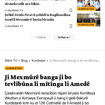
demokratîk ava bikin
KURDISTAN
Ji Aliyê
Stêrk TV
Şehîd Denîz Firat û şehîdên Ragihandina
Azad li Mexmûrê hatin bîranîn
KURDISTAN
Ji Aliyê
Stêrk TV
Ya Berê
Ya Pişt re
Stêrk TV
>
Blog
>
Kurdistan
>
Ji Mexmûrê banga ji bo tevlîbûna li mîtînga li Amedê
KURDISTAN
Ji Mexmûrê banga ji bo
tevlîbûna li mîtînga li Amedê
Çalakvanên Mexmûrê nerazîbûn nîşanî biryara Komîteya
Wezîran a Konseya Ewropayê û bang li gelê Bakurê
Kurdistanê kirin ku di 13’ê Cotmehê de li Amedê ji bo