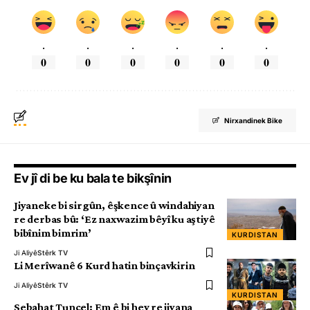
.
.
.
.
.
.
0
0
0
0
0
0
Nirxandinek Bike
Ev jî di be ku bala te bikşînin
Jiyaneke bi sirgûn, êşkence û windahiyan
re derbas bû: ‘Ez naxwazim bêyî ku aştiyê
bibînim bimrim’
KURDISTAN
Ji Aliyê
Stêrk TV
Li Merîwanê 6 Kurd hatin binçavkirin
Ji Aliyê
Stêrk TV
KURDISTAN
Sebahat Tuncel: Em ê bi hev re jiyana