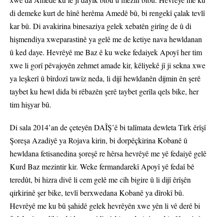
di demeke kurt de hînê herêma Amedê bû, bi rengekî çalak tevlî
kar bû. Di avakirina binesaziya gelek xebatên girîng de û di
hişmendiya xweparastinê ya gelê me de ketiye nava hewldanan
û ked daye. Hevrêyê me Baz ê ku weke fedaiyek Apoyî her tim
xwe li gorî pêvajoyên zehmet amade kir, kêliyekê jî ji sekna xwe
ya leşkerî û bîrdozî tawîz neda, li dijî hewldanên dijmin ên şerê
taybet ku hewl dida bi rêbazên şerê taybet gerîla qels bike, her
tim hişyar bû.
Di sala 2014’an de çeteyên DAÎŞ’ê bi talîmata dewleta Tirk êrîşî
Şoreşa Azadiyê ya Rojava kirin, bi dorpêçkirina Kobanê û
hewldana fetisanedina şoreşê re hêrsa hevrêyê me yê fedaiyê gelê
Kurd Baz mezintir kir. Weke fermandarekî Apoyî yê fedaî bê
teredût, bi hizra divê li cem gelê me cih bigire û li dijî êrîşên
qirkirinê şer bike, tevlî berxwedana Kobanê ya dîrokî bû.
Hevrêyê me ku bû şahidê gelek hevrêyên xwe yên li vê derê bi