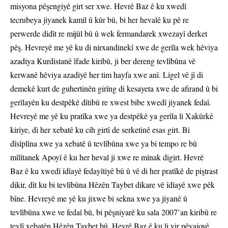
misyona pêşengiyê girt ser xwe. Hevrê Baz ê ku xwedî
tecrubeya jiyanek kamil û kûr bû, bi her hevalê ku pê re
perwerde didît re mijûl bû û wek fermandarek xwezayî derket
pêş. Hevreyê me yê ku di nirxandinekî xwe de gerîla wek hêviya
azadiya Kurdistanê îfade kiribû, ji ber dereng tevlîbûna vê
kerwanê hêviya azadiyê her tim hayfa xwe anî. Ligel vê jî di
demekê kurt de guhertinên girîng di kesayeta xwe de afirand û bi
gerîlayên ku destpêkê dîtibû re xwest bibe xwedî jiyanek fedaî.
Hevreyê me yê ku pratîka xwe ya destpêkê ya gerîla li Xakûrkê
kiriye, di her xebatê ku cih girtî de serketinê esas girt. Bi
dîsîplîna xwe ya xebatê û tevlîbûna xwe ya bi tempo re bû
mîlîtanek Apoyî ê ku her heval ji xwe re mînak digirt. Hevrê
Baz ê ku xwedî îdîayê fedayîtiyê bû û vê di her pratîkê de piştrast
dikir, dît ku bi tevlîbûna Hêzên Taybet dikare vê îdîayê xwe pêk
bîne. Hevreyê me yê ku jixwe bi sekna xwe ya jiyanê û
tevlîbûna xwe ve fedaî bû, bi pêşniyarê ku sala 2007’an kiribû re
tevlî xebatên Hêzên Taybet bû. Hevrê Baz ê ku li vir pêvajoyê