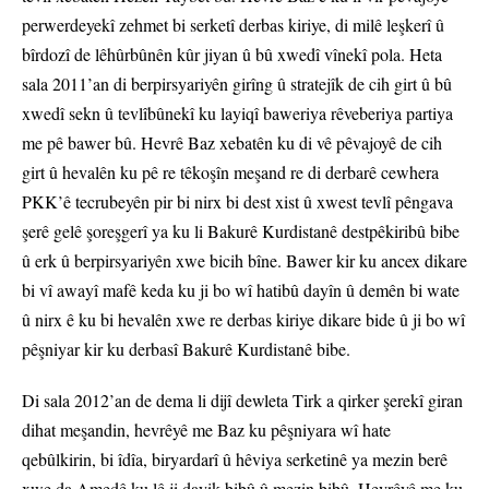
perwerdeyekî zehmet bi serketî derbas kiriye, di milê leşkerî û
bîrdozî de lêhûrbûnên kûr jiyan û bû xwedî vînekî pola. Heta
sala 2011’an di berpirsyariyên girîng û stratejîk de cih girt û bû
xwedî sekn û tevlîbûnekî ku layiqî baweriya rêveberiya partiya
me pê bawer bû. Hevrê Baz xebatên ku di vê pêvajoyê de cih
girt û hevalên ku pê re têkoşîn meşand re di derbarê cewhera
PKK’ê tecrubeyên pir bi nirx bi dest xist û xwest tevlî pêngava
şerê gelê şoreşgerî ya ku li Bakurê Kurdistanê destpêkiribû bibe
û erk û berpirsyariyên xwe bicih bîne. Bawer kir ku ancex dikare
bi vî awayî mafê keda ku ji bo wî hatibû dayîn û demên bi wate
û nirx ê ku bi hevalên xwe re derbas kiriye dikare bide û ji bo wî
pêşniyar kir ku derbasî Bakurê Kurdistanê bibe.
Di sala 2012’an de dema li dijî dewleta Tirk a qirker şerekî giran
dihat meşandin, hevrêyê me Baz ku pêşniyara wî hate
qebûlkirin, bi îdîa, biryardarî û hêviya serketinê ya mezin berê
xwe da Amedê ku lê ji dayik bibû û mezin bibû. Hevrêyê me ku