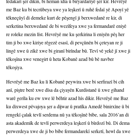
fedakarî şer dikin, bi heman îdîa û biryardariyê şer kir. Hevrêyê
me Baz ku bi tecrûbeya xwe ya leşkerî û ruhê fedaî yê Apoyî yê
têkneçûyî di demeke kurt de pêşengî ji berxwedanê re kir, di
serketina berxwedanê de bi wezîfeya xwe ya fermandarê eniyê
re roleke mezin lîst. Hevrêyê me ku şerkirina li eniyên pêş her
tim ji bo xwe kiriye rêgezê esasî, di pevçûnên bi çeteyan re ji
lingê xwe û zikê xwe bi giranî birîndar bû. Tevî vê yekê jî xwe ji
têkoşîna xwe venegirt û heta Kobanê azad bû bê navber
têkoşiya.
Hevrêyê me Baz ku li Kobanê peywira xwe bi serfirazî bi cih
anî, piştre berê xwe dîsa da çiyayên Kurdistanê û xwe gihand
warê gerîla ku ew xwe lê bêhtir azad hîs dikir. Hevrêyê me Baz
ku dixwest pêvajoya şer a dijwar û pratîka Amedê binirxîne û bi
rengekî çalak tevlî serdema nû ya têkoşînê bibe, sala 2016’an di
asta akademîk de tevlî perwerdeya leşkerî û bîrdozî bû. Di dema
perwerdeya xwe de ji bo bibe fermandarekî serketî, hewl da xwe