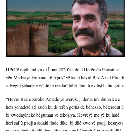
HPG’ê ragihand ku di Îlona 2020’an de li Herêmên Parastina
yên Medyayê fermandarê Apoyî yê fedaî hevrê Baz Azad Pîro di
salvegra şehadete wî de bi rêzdarî bibîr tînin û ev tişt hatin gotin:
“Hevrê Baz ê zarokê Amedê yê wêrek, ji dema tevlîbûna xwe
heta şehadetê 15 salên ku di rêfên gerîla de bêhesab, bêteredut û
bi xwedayînekê bêguman ve têkoşiya. Hevreyê me yê ku halê
herî saf û paqij a fedaîtî îfade dike, bi dilê xwe yê paqij, kesayeta
xwe ya durist û jidil, hevaltiya xwe ya bêhesab û xurt re di dilê