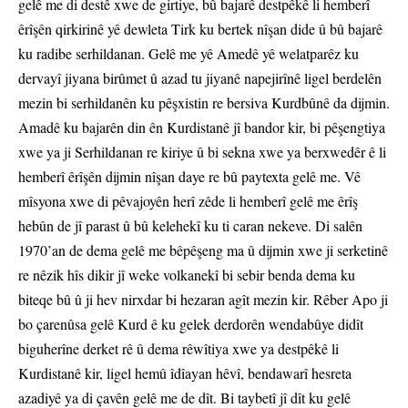
gelê me di destê xwe de girtiye, bû bajarê destpêkê li hemberî
êrîşên qirkirinê yê dewleta Tirk ku bertek nîşan dide û bû bajarê
ku radibe serhildanan. Gelê me yê Amedê yê welatparêz ku
dervayî jiyana birûmet û azad tu jiyanê napejirînê ligel berdelên
mezin bi serhildanên ku pêşxistin re bersiva Kurdbûnê da dijmin.
Amadê ku bajarên din ên Kurdistanê jî bandor kir, bi pêşengtiya
xwe ya ji Serhildanan re kiriye û bi sekna xwe ya berxwedêr ê li
hemberî êrîşên dijmin nîşan daye re bû paytexta gelê me. Vê
mîsyona xwe di pêvajoyên herî zêde li hemberî gelê me êrîş
hebûn de jî parast û bû kelehekî ku ti caran nekeve. Di salên
1970’an de dema gelê me bêpêşeng ma û dijmin xwe ji serketinê
re nêzik hîs dikir jî weke volkanekî bi sebir benda dema ku
biteqe bû û ji hev nirxdar bi hezaran agît mezin kir. Rêber Apo ji
bo çarenûsa gelê Kurd ê ku gelek derdorên wendabûye didît
biguherîne derket rê û dema rêwîtiya xwe ya destpêkê li
Kurdistanê kir, ligel hemû îdîayan hêvî, bendawarî hesreta
azadiyê ya di çavên gelê me de dît. Bi taybetî jî dît ku gelê