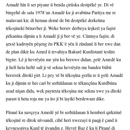
Amadê hîn li ser piyane û benda çirûska destpêkê ye. Di vê
bingehê de sala 1978’an Amadê ku ji avabûna Partiya me re
malavanî kir, di heman demê de bû destpêkê derketina
têkoşînekî bênavber jî. Weke bersiv derbeya leşkerî ya faşîst
pêkanîna dijmin a li Amadê jî ji ber vê ye. Cûntaya faşîst, di
şexsê kadroyên pêşeng ên PKK’ê yên li zîndanê li ber xwe dan
de plan dikir ku Amed û tevahiya Bakurê Kurdistanê teslîm
bigire. Lê ji hevrêyên me yên ku berxwe didan, gelê Amedê ku
ji heft heta heftê salî ji vê sekna hevrêyên me bandor bûbû
bersivek dîrokî girt. Li pey vê bi têkoşîna gerîla re û gelê Amadê
ku ji dijmin re her carî bi serhildanan re têkneçûna Kurdbûna
azad nîşan dida, wek paytexta têkoşîna me sekna xwe ya dîrokî
parast û heta roja me ya îro jî bi layikî berdewam dike.
Pîranê ku navçeya Amedê yê bi serhildanan li hemberî qirkirinê
têkoşînê re dîrok nîvsandî, cihê herî xwezayî û paqij ê çand û
kevneşopiya Kurd tê jiyandin e. Hevrê Baz ê ku li Pîranê di