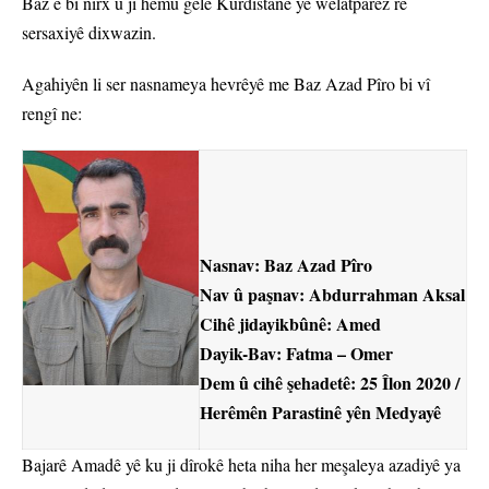
Baz ê bi nirx û ji hemû gelê Kurdistanê yê welatparêz re
sersaxiyê dixwazin.
Agahiyên li ser nasnameya hevrêyê me Baz Azad Pîro bi vî
rengî ne:
Nasnav: Baz Azad Pîro
Nav û paşnav: Abdurrahman Aksal
Cihê jidayikbûnê: Amed
Dayik-Bav: Fatma – Omer
Dem û cihê şehadetê: 25 Îlon 2020 /
Herêmên Parastinê yên Medyayê
Bajarê Amadê yê ku ji dîrokê heta niha her meşaleya azadiyê ya