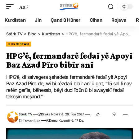
Aa
Kurdistan
Jin
Çand û Hûner
Cîhan
Rojava
R
Stêrk TV
>
Blog
>
Kurdistan
>
HPG’ê, fermandarê fedaî yê Apoyî Baz Azad Pîro bibîr anî
KURDISTAN
HPG’ê, fermandarê fedaî yê Apoyî
Baz Azad Pîro bibîr anî
HPG’ê, di salvegera şehadeta fermandarê fedaî yê Apoyî
Baz Azad Pîro de, wî bi rêzdarî bibîr anî û got, “15 sal li nav
refên gerîla, bêhesab, bêyî dudilîbûn û bi awayekî fedaî
têkoşîn meşand.”
Stêrk TV
Dîroka Nûkirinê: 29. Îlon 2024
Dema Xwendinê: 17 Dq.