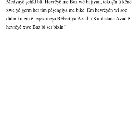
Medyayê şehîd bû. Hevrêyê me Baz wê bi jiyan, têkoşîn û kênê
xwe yê germ her tim pêşengiya me bike. Em hevrêyên wî soz
didin ku em ê teqez meşa Rêbertiya Azad û Kurdistana Azad ê
hevrêyê xwe Baz bi ser bixin.”