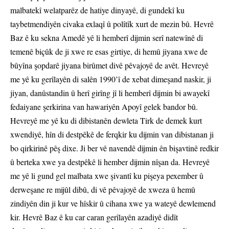
malbatekî welatparêz de hatiye dinyayê, di gundekî ku
taybetmendiyên civaka exlaqî û polîtîk xurt de mezin bû. Hevrê
Baz ê ku sekna Amedê yê li hemberî dijmin serî natewînê di
temenê biçûk de ji xwe re esas girtiye, di hemû jiyana xwe de
bûyîna şopdarê jiyana birûmet divê pêvajoyê de avêt. Hevreyê
me yê ku gerîlayên di salên 1990’î de xebat dimeşand naskir, ji
jiyan, danûstandin û herî girîng jî li hemberî dijmin bi awayekî
fedaiyane şerkirina van hawariyên Apoyî gelek bandor bû.
Hevreyê me yê ku di dibistanên dewleta Tirk de demek kurt
xwendiyê, hîn di destpêkê de ferqkir ku dijmin van dibistanan ji
bo qirkirinê pêş dixe. Ji ber vê navendê dijmin ên bişavtinê redkir
û berteka xwe ya destpêkê li hember dijmin nîşan da. Hevreyê
me yê li gund gel malbata xwe şivantî ku pişeya pexember û
derweşane re mijûl dibû, di vê pêvajoyê de xweza û hemû
zindiyên din ji kur ve hîskir û cihana xwe ya wateyê dewlemend
kir. Hevrê Baz ê ku car caran gerîlayên azadiyê didît