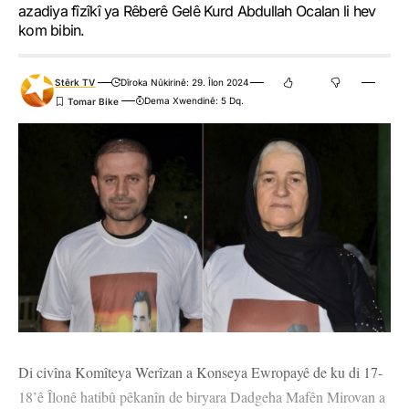
azadiya fîzîkî ya Rêberê Gelê Kurd Abdullah Ocalan li hev
kom bibin.
Stêrk TV
Dîroka Nûkirinê: 29. Îlon 2024
Dema Xwendinê: 5 Dq.
Di civîna Komîteya Werîzan a Konseya Ewropayê de ku di 17-
18’ê Îlonê hatibû pêkanîn de biryara Dadgeha Mafên Mirovan a