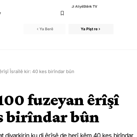
Ji Aliyê
Stêrk TV
V
Ya Berê
Ya Pişt re
rîşî Îsraîlê kir: 40 kes birîndar bûn
 100 fuzeyan êrîşî
es birîndar bûn
Hat diyarkirin ku di êrîşê de herî kêm 40 kes birîndar