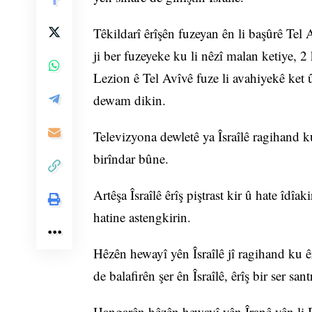
Têkildarî êrîşên fuzeyan ên li başûrê Tel
ji ber fuzeyeke ku li nêzî malan ketiye, 2
Lezion ê Tel Avîvê fuze li avahiyekê ket 
dewam dikin.
Televizyona dewletê ya Îsraîlê ragihand k
birîndar bûne.
Artêşa Îsraîlê êrîş piştrast kir û hate îdî
hatine astengkirin.
Hêzên hewayî yên Îsraîlê jî ragihand ku ê
de balafirên şer ên Îsraîlê, êrîş bir ser san
Hangarên hêzên hewayî yên Îranê yên li B