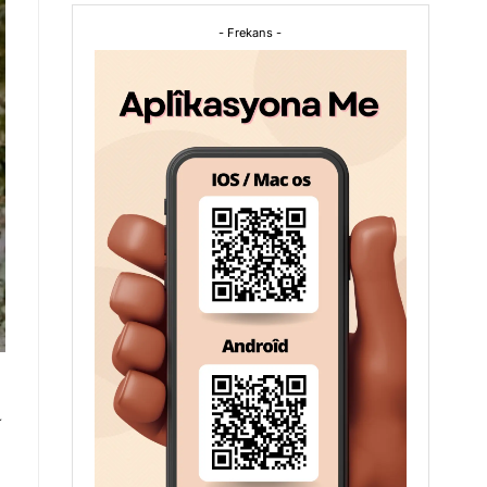
- Frekans -
a