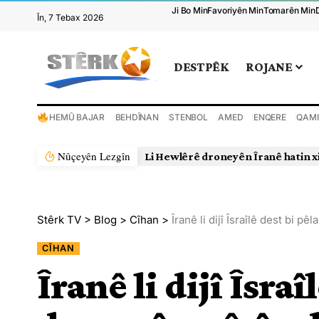
Ji Bo Min
Favoriyên Min
Tomarên Min
În, 7 Tebax 2026
DESTPÊK
ROJANE
HEMÛ BAJAR
BEHDÎNAN
STENBOL
AMED
ENQERE
QAMI
Nûçeyên Lezgîn
Li Hewlêrê droneyên Îranê hatin x
Stêrk TV
>
Blog
>
Cîhan
>
Îranê li dijî Îsraîlê dest bi pê
CÎHAN
Îranê li dijî Îsraî