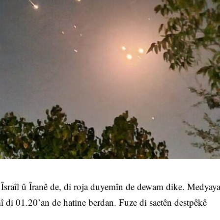
 Îsraîl û Îranê de, di roja duyemîn de dewam dike. Medyay
mî di 01.20’an de hatine berdan. Fuze di saetên destpêkê