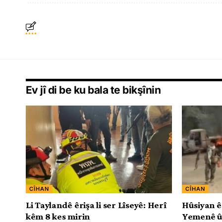
Ev jî di be ku bala te bikşînin
CÎHAN
CÎHAN
Li Taylandê êrişa li ser Lîseyê: Herî
Hûsiyan êr
kêm 8 kes mirin
Yemenê û 