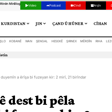
Dîtinên Min
Blog
Video
Podcast
Zindî
Arşîv
KURDISTAN
JIN
ÇAND Û HÛNER
CÎHAN
ŞLO
KOBANÊ
WAN
ŞENGAL
HESEKÊ
ŞIRNEX
MÊRDÎN
RIHA
LEZ
istin
la duyemîn a êrîşa bi fuzeyan kir: 2 mirî, 21 birîndar
lê dest bi pêla