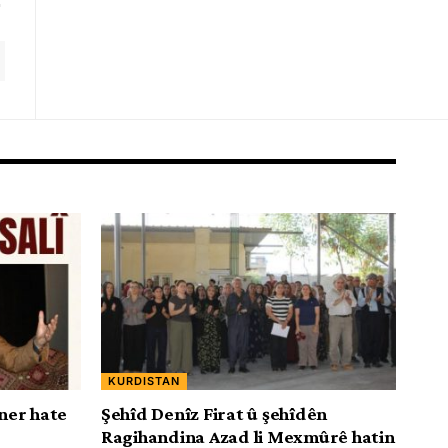
KURDISTAN
ner hate
Şehîd Denîz Firat û şehîdên
Ragihandina Azad li Mexmûrê hatin