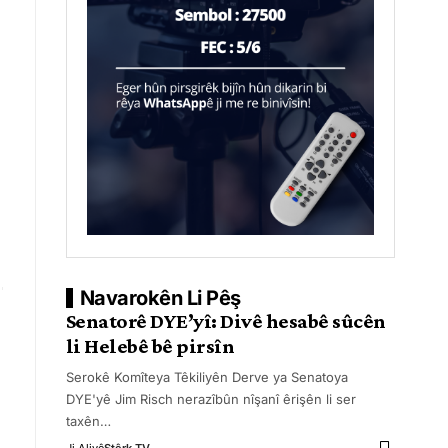
Navarokên Li Pêş
Senatorê DYE’yî: Divê hesabê sûcên
li Helebê bê pirsîn
Serokê Komîteya Têkiliyên Derve ya Senatoya
DYE'yê Jim Risch nerazîbûn nîşanî êrişên li ser
taxên
…