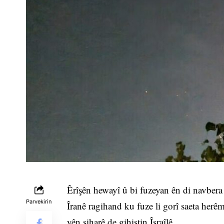
Êrîşên hewayî û bi fuzeyan ên di navbera
Parvekirin
Îranê ragihand ku fuze li gorî saeta herê
yên siharê de gihiştin Îsraîlê.