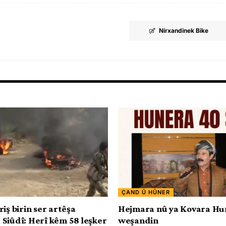
Nirxandinek Bike
ÇAND Û HÛNER
iş birin ser artêşa
Hejmara nû ya Kovara Hu
Siûdî: Herî kêm 58 leşker
weşandin