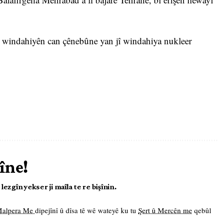
ti windahiyên can çênebûne yan jî windahiya nukleer
îne!
ezgîn yekser ji maîla te re bişînin.
 Malpera Me
dipejînî û dîsa tê wê wateyê ku tu
Şert û Mercên me
qebûl