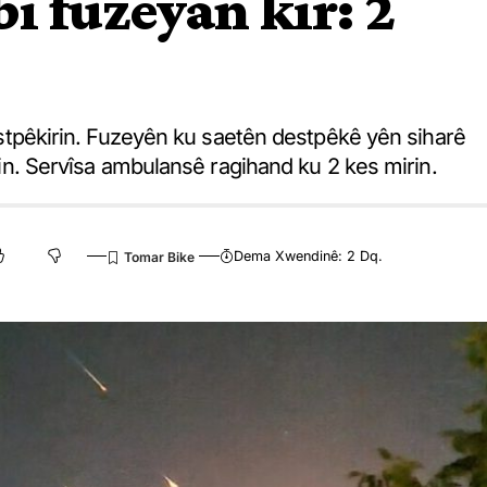
i fuzeyan kir: 2
 destpêkirin. Fuzeyên ku saetên destpêkê yên siharê
ndin. Servîsa ambulansê ragihand ku 2 kes mirin.
Dema Xwendinê: 2 Dq.