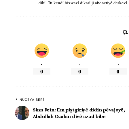
dikî. Tu kendî bixwazî dikarî ji abonetiyê derkevî
Çi
.
.
.
0
0
0
NÛÇEYA BERÊ
Sinn Feîn: Em piştgiriyê didin pêvajoyê,
Abdullah Ocalan divê azad bibe