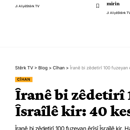
mirin
Ji Aliyê
Stêrk TV
Ji Aliyê
Stêrk T
Stêrk TV
>
Blog
>
Cîhan
>
Îranê bi zêdetirî 100 fuzeyan ê
CÎHAN
Îranê bi zêdetirî
Îsraîlê kir: 40 k
Îranê bi zêdetirî 100 fuzeyan êrîşî Îsraîlê kir. 