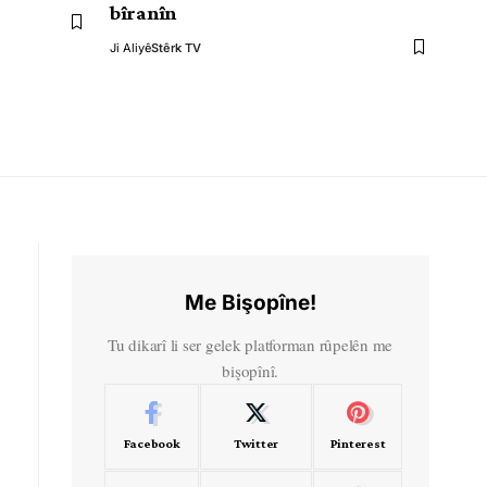
bîranîn
Ji Aliyê
Stêrk TV
Me Bişopîne!
Tu dikarî li ser gelek platforman rûpelên me
bişopînî.
Facebook
Twitter
Pinterest