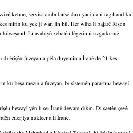
 Avîvê ketine, servîsa ambulansê daxuyanî da û ragihand ku
 kes mirin ku yek ji wan jin bû. Her wiha li bajarê Rişon
û hilweşand. Li avahiyê xebatên lêgerîn û rizgarkirinê
u di êrîşên fuzeyan a pêla duyemîn a Îranê de 21 kes
akirin ku beşa mezin a fuzeyan, bi sîstemên parastina hewayî
rîşên hewayî yên li ser Îranê dewam dikin. Di saetên şevê
tralên enerjiya nukleer a li Îranê.
alafirgeha Mehrabad a li bajarê Tehranê, bi êrîşên hewayî