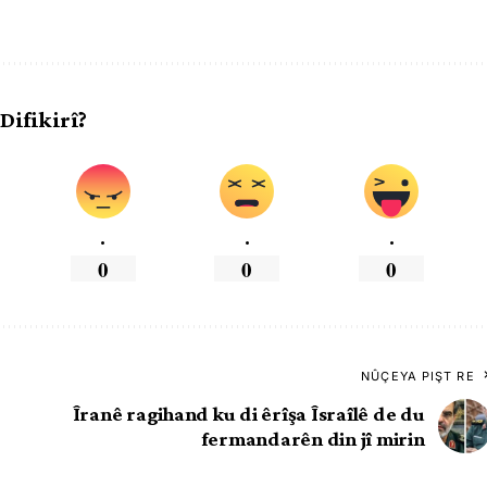
 Difikirî?
.
.
.
0
0
0
NÛÇEYA PIŞT RE
Îranê ragihand ku di êrîşa Îsraîlê de du
fermandarên din jî mirin