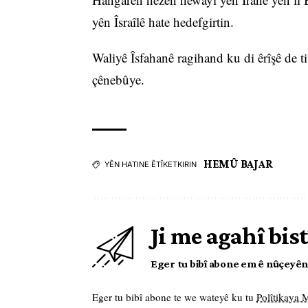
yên Îsraîlê hate hedefgirtin.
Waliyê Îsfahanê ragihand ku di êrîşê de 
çênebûye.
HEMÛ BAJAR
YÊN HATINE ÊTÎKETKIRIN
Ji me agahî bist
Eger tu bibî abone em ê nûçeyên l
Eger tu bibî abone te we wateyê ku tu
Polîtikaya