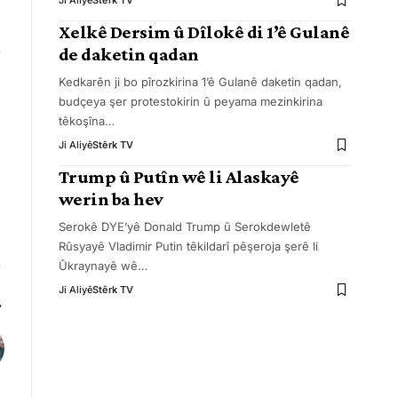
Ji Aliyê
Stêrk TV
Xelkê Dersim û Dîlokê di 1’ê Gulanê
de daketin qadan
Kedkarên ji bo pîrozkirina 1’ê Gulanê daketin qadan,
budçeya şer protestokirin û peyama mezinkirina
têkoşîna
…
Ji Aliyê
Stêrk TV
Trump û Putîn wê li Alaskayê
werin ba hev
Serokê DYE’yê Donald Trump û Serokdewletê
Rûsyayê Vladimir Putin têkildarî pêşeroja şerê li
Ûkraynayê wê
…
Ji Aliyê
Stêrk TV