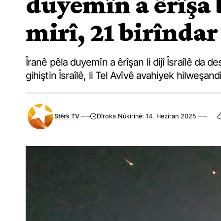
duyemîn a êrîşa b
mirî, 21 birîndar
Îranê pêla duyemîn a êrîşan li dijî Îsraîlê da
gihiştin Îsraîlê, li Tel Avîvê avahiyek hilweşa
Stêrk TV
Dîroka Nûkirinê: 14. Hezîran 2025