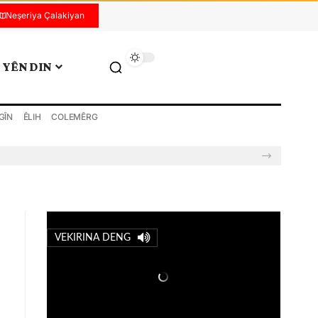
Neşeriya Çalakiyan
YÊN DIN
GÎN
ÊLIH
COLEMÊRG
VEKIRINA DENG