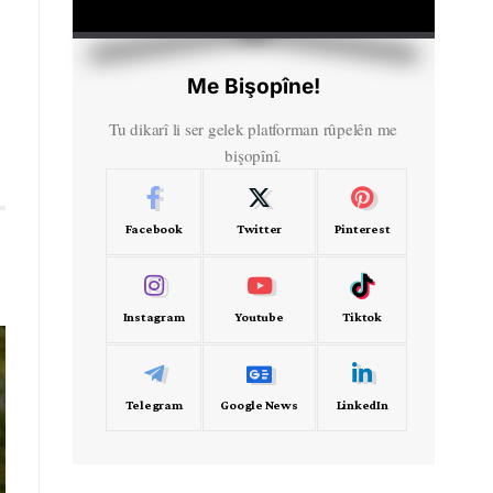
HD
00:00
Me Bişopîne!
Tu dikarî li ser gelek platforman rûpelên me
bişopînî.
Facebook
Twitter
Pinterest
Instagram
Youtube
Tiktok
Telegram
Google News
LinkedIn