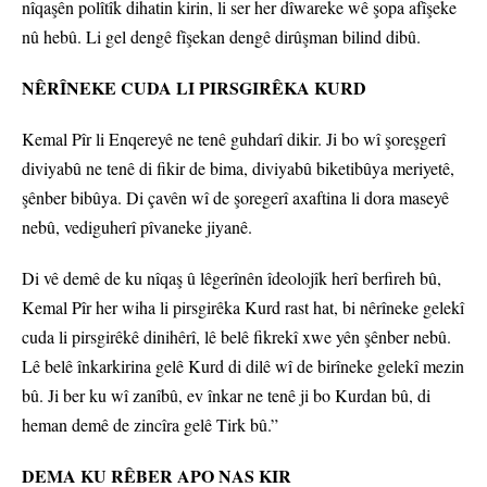
nîqaşên polîtîk dihatin kirin, li ser her dîwareke wê şopa afîşeke
nû hebû. Li gel dengê fîşekan dengê dirûşman bilind dibû.
NÊRÎNEKE CUDA LI PIRSGIRÊKA KURD
Kemal Pîr li Enqereyê ne tenê guhdarî dikir. Ji bo wî şoreşgerî
diviyabû ne tenê di fikir de bima, diviyabû biketibûya meriyetê,
şênber bibûya. Di çavên wî de şoregerî axaftina li dora maseyê
nebû, vediguherî pîvaneke jiyanê.
Di vê demê de ku nîqaş û lêgerînên îdeolojîk herî berfireh bû,
Kemal Pîr her wiha li pirsgirêka Kurd rast hat, bi nêrîneke gelekî
cuda li pirsgirêkê dinihêrî, lê belê fikrekî xwe yên şênber nebû.
Lê belê înkarkirina gelê Kurd di dilê wî de birîneke gelekî mezin
bû. Ji ber ku wî zanîbû, ev înkar ne tenê ji bo Kurdan bû, di
heman demê de zincîra gelê Tirk bû.”
DEMA KU RÊBER APO NAS KIR