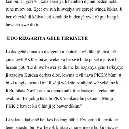
ken bû. Li gorî wî, xala esasî ya li hemberî dijmin beden nebû,
ruhê mirov bû. Eger ew ruh hilweşiya wê şoreşê winda bikira. Ji
ber vê eykê di kêliya herî xerab de bi dengê xwe yê gur bang li
hevalên xwe dikir.
JI BO RIZGARIYA GELÊ TIRKIYEYÊ
Li dadgehê dema ku dadgerê ku lêpirsîna wî dikir jê pirsî, bê
çima tevlî PKK’ê bûye, weke ku bersivê bide pirseke ji rêzê bi
hêsanî got, ‘Ez di wê baweriyê de me ku rizgariya gelê Tirkiyeyê
ji azadiya Kurdan derbas dibe, lewma tevlî nava PKK’ê bûm’ û
bi vî rengî dewam kir: ‘Ji vê jî wêdetir ez alîgirê wê yekê me ku
li Rojhilata Navîn omara demokratîk û federasyona gelan bê
avakirin. Ev yek jî tenê bi PKK’ê dikare bê pêkanîn. Min ji
PKK’ê bawer kir û hîn jî jê bawer dikim.”
Li salona dadgehê her kes bêdeng bûbû. Ew gotin û hevok ne
tenê parastin bû. Ew hevok kurtasiya raperînekê bû ku dixwest