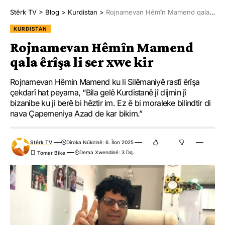
Stêrk TV
>
Blog
>
Kurdistan
>
Rojnamevan Hêmîn Mamend qala êrîşa li ser xwe kir
KURDISTAN
Rojnamevan Hêmîn Mamend
qala êrîşa li ser xwe kir
Rojnamevan Hêmin Mamend ku li Silêmaniyê rastî êrîşa
çekdarî hat peyama, “Bila gelê Kurdistanê jî dijmin jî
bizanibe ku ji berê bi hêztir im. Ez ê bi moraleke bilindtir di
nava Çapemeniya Azad de kar bikim.”
Stêrk TV
Dîroka Nûkirinê: 6. Îlon 2025
Dema Xwendinê: 3 Dq.