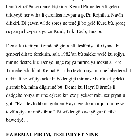
hemû zincîrên serdemê bişikîne. Kemal Pîr ne tenê li gelên
tirkiyeyê her wiha li çarenûsa hevpar a gelên Rojhilata Navîn
difikirî. Di çavên wî de şoreş ne tenê ji bo gelê Kurd bû, şoreş
rizgariya hevpar a gelên Kurd, Tirk, Ereb, Fars bû.
Dema ku tarîtiya li zindanê giran bû, teslîmiyet û xiyanet bi
şênberî dihate ferzkirin, sala 1982’an bû saleke welê ku rojiya
mirinê destpê kir. Dengê lingê rojiya mirinê ya mezin a 14’ê
Tîrmehê êdî dihat. Kemal Pîr ji bo tevlî rojiya mirinê bibe teredût
nekir. Ji bo wî jiyaneke bi bêdengî ji mirineke bi rûmet gelekî
girantir bû, mîna dîlgirtinê bû. Dema ku Hayrî Dûrmûş li
dadgehê rojiya mirinê eşkere kir, ew jî yekser rabû ser piyan û
got, “Ez jî tevlî dibim, gotinên Hayrî erê dikim û ji îro û pê ve
tevlî rojiya mirinê dibim.” Bi wî dengê xwe yê gur û cihê
baweriyê…
EZ KEMAL PÎR IM, TESLÎMIYET NÎNE