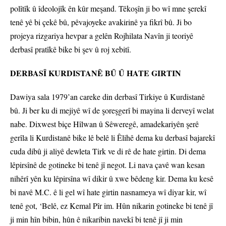
polîtîk û îdeolojîk ên kûr meşand. Têkoşîn ji bo wî mne şerekî
tenê yê bi çekê bû, pêvajoyeke avakirinê ya fikrî bû. Ji bo
projeya rizgariya hevpar a gelên Rojhilata Navîn ji teoriyê
derbasî pratîkê bike bi şev û roj xebitî.
DERBASÎ KURDISTANÊ BÛ Û HATE GIRTIN
Dawiya sala 1979’an careke din derbasî Tirkiye û Kurdistanê
bû. Ji ber ku di mejiyê wî de şoreşgerî bi mayina li derveyî welat
nabe. Dixwest biçe Hîlwan û Sêweregê, amadekariyên şerê
gerîla li Kurdistanê bike lê belê li Êlihê dema ku derbasî bajarekî
cuda dibû ji aliyê dewleta Tirk ve di rê de hate girtin. Di dema
lêpirsînê de gotineke bi tenê jî negot. Li nava çavê wan kesan
nihêrî yên ku lêpirsîna wî dikir û xwe bêdeng kir. Dema ku kesê
bi navê M.C. ê li gel wî hate girtin nasnameya wî diyar kir, wî
tenê got, ‘Belê, ez Kemal Pîr im. Hûn nikarin gotineke bi tenê jî
ji min hîn bibin, hûn ê nikaribin navekî bi tenê jî ji min