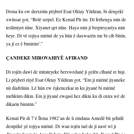
Dema ku ew derxistin pêşberî Esat Oktay Yildiran, bi dengekî
xwînsar got, “Belê serpel. Ez Kemal Pîr im. Di ferhenga min de
teslîmiyet nîne. Xiyanet qet nîne. Haya min ji berpirsyariya min
heye. Di vê rojiya mirinê de ya hûn ê daxwazên me bi cih bînin,
ya jî ez ê bimirim’.”
ÇANDEKE MIROVAHIYÊ AFIRAND
Di rojên dawî de mîrateyeke berxwedanê ji gelên cîhanê re hişt.
Li pêşberî rûyê Esat Oktay Yildiran got, “Em ji mirinê jiyaneke
nû diafirînin. Lê hûn ew êşkencekar in ku jiyanê bi mirinê
mehkûm dikin. Em ji jiyanê ewqasî hez dikin ku di oxira wê de
dikarin bimirin.”
Kemal Pîr di 7’ê Îlona 1982’an de li zindana Amedê bû şehîdê
destpêkê yê rojiya mirinê. Di wan rojên tarî de jî navê wî ji