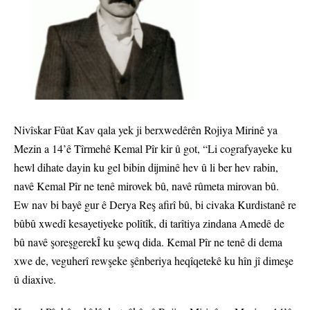
Nivîskar Fûat Kav qala yek ji berxwedêrên Rojiya Mirinê ya
Mezin a 14’ê Tîrmehê Kemal Pîr kir û got, “Li cografyayeke ku
hewl dihate dayin ku gel bibin dijminê hev û li ber hev rabin,
navê Kemal Pîr ne tenê mirovek bû, navê rûmeta mirovan bû.
Ew nav bi bayê gur ê Derya Reş afirî bû, bi civaka Kurdistanê re
bûbû xwedî kesayetiyeke polîtîk, di tarîtiya zindana Amedê de
bû navê şoreşgerekÎ ku şewq dida. Kemal Pîr ne tenê di dema
xwe de, veguherî rewşeke şênberiya heqîqetekê ku hîn jî dimeşe
û diaxive.