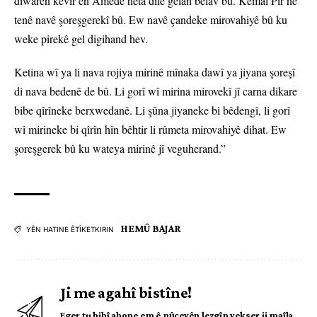
dîwarên kevir ên Amedê heta dilê gelan belav bû. Kemal Pîr ne
tenê navê şoreşgerekî bû. Ew navê çandeke mirovahiyê bû ku
weke pirekê gel digihand hev.
Ketina wî ya li nava rojiya mirinê mînaka dawî ya jiyana şoreşî
di nava bedenê de bû. Li gorî wî mirina mirovekî jî carna dikare
bibe qîrîneke berxwedanê. Li şûna jiyaneke bi bêdengî, li gorî
wî mirineke bi qîrîn hîn bêhtir li rûmeta mirovahiyê dihat. Ew
şoreşgerek bû ku wateya mirinê jî veguherand.”
HEMÛ BAJAR
YÊN HATINE ÊTÎKETKIRIN
Ji me agahî bistîne!
Eger tu bibî abone em ê nûçeyên lezgîn yekser ji maîla