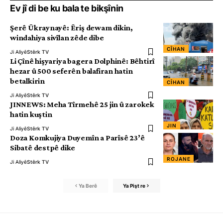
Ev jî di be ku bala te bikşînin
Şerê Ûkraynayê: Êriş dewam dikin,
windahiya sivîlan zêde dibe
CÎHAN
Ji Aliyê
Stêrk TV
Li Çînê hişyariya bagera Dolphinê: Bêhtirî
hezar û 500 seferên balafiran hatin
betalkirin
CÎHAN
Ji Aliyê
Stêrk TV
JINNEWS: Meha Tîrmehê 25 jin û zarokek
hatin kuştin
JIN
Ji Aliyê
Stêrk TV
Doza Komkujiya Duyemîn a Parîsê 23’ê
Sibatê destpê dike
ROJANE
Ji Aliyê
Stêrk TV
Ya Berê
Ya Pişt re