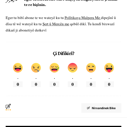
te re bişînin.
Eger tu bibî abone te we wateyê ku tu
Polîtikaya Malpera Me
dipejînî û
dîsa tê wê wateyê ku tu
Şert û Mercên me
qebûl dikî. Tu kendî bixwazî
dikarî ji abonetiyê derkevî
Çi Difikirî?
.
.
.
.
.
.
0
0
0
0
0
0
Nirxandinek Bike