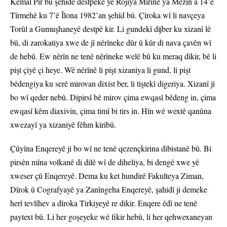
Kemal Pîr bû şehîdê destpêkê yê Rojiya Mirinê ya Mezin a 14’ê
Tîrmehê ku 7’ê Îlona 1982’an şehîd bû. Çîroka wî li navçeya
Torûl a Gumuşhaneyê destpê kir. Li gundekî dijber ku xizanî lê
bû, di zarokatiya xwe de jî nêrîneke dûr û kûr di nava çavên wî
de hebû. Ew nêrîn ne tenê nêrîneke welê bû ku meraq dikir, bê li
pişt çiyê çi heye. Wê nêrînê li pişt xizaniya li gund, li pişt
bêdengiya ku serê mirovan dixist ber, li tiştekî digeriya. Xizanî ji
bo wî qeder nebû. Dipirsî bê mirov çima ewqasî bêdeng in, çima
ewqasî kêm diaxivin, çima timî bi tirs in. Hîn wê wextê qanûna
xwezayî ya xizaniyê fêhm kiribû.
Çûyîna Enqereyê ji bo wî ne tenê qezençkirina dibistanê bû. Bi
pirsên mîna volkanê di dilê wî de diheliya, bi dengê xwe yê
xweser çû Enqereyê. Dema ku ket hundirê Fakulteya Ziman,
Dîrok û Cografyayê ya Zanîngeha Enqereyê, şahidî ji demeke
herî tevlîhev a dîroka Tirkiyeyê re dikir. Enqere êdî ne tenê
paytext bû. Li her goşeyeke wê fikir hebû, li her qehwexaneyan