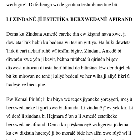
werbigire’. Di ferhenga wî de gootina teslîmbûnê tine bû.
LI ZINDANÊ JÎ ESTETÎKA BERXWEDANÊ AFIRAND
Dema ku Zindana Amedê careke din ew kişand nava xwe, ji
dewleta Tirk hebû ku bedena wî teslîm girtiye. Halbûkî dewleta
Tirk ti carî nekarî ruhê wî teslîm bigire. Zindana Amedê bi
dîwarên xwe yên ji kevir, bêhna rûtûbetê û qîrînên bi şev
dixwest mirovan di asta herî bilind de bitirsîne. Ew der dojehek
bû ku mirovan ne tenê ji aliyê bedenî ve her wiha ji aliyê fikrî û
îradeyê ve bieciqîne.
Ew Kemal Pîr bû; li ku bûya wê teqez jiyaneke şoreşgerî, meş û
berxwedaneke li gorî xwe biafiranda. Li zindanê jî ev yek kir. Li
vê derê li zindana bi Hejmara 5’an a li Amedê estetîkeke
berxwedanê afirand. Dema ku ji êşkenceyê vedigeriya jî dema
ku ew dixistin hucreyê ji bo moralê bide hevalên xwe rûyê wî li