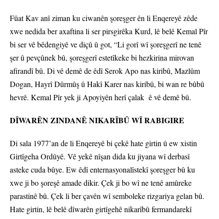
Fûat Kav anî ziman ku ciwanên şoreşger ên li Enqereyê zêde
xwe nedida ber axaftina li ser pirsgirêka Kurd, lê belê Kemal Pîr
bi ser vê bêdengiyê ve diçû û got, “Li gorî wî şoreşgerî ne tenê
şer û pevçûnek bû, şoreşgerî estetîkeke bi hezkirina mirovan
afirandî bû. Di vê demê de êdî Serok Apo nas kiribû, Mazlûm
Dogan, Hayrî Dûrmûş û Hakî Karer nas kiribû, bi wan re bûbû
hevrê. Kemal Pîr yek ji Apoyiyên herî çalak ê vê demê bû.
DÎWARÊN ZINDANÊ NIKARÎBÛ WÎ RABIGIRE
Di sala 1977’an de li Enqereyê bi çekê hate girtin û ew xistin
Girtîgeha Ordûyê. Vê yekê nîşan dida ku jiyana wî derbasî
asteke cuda bûye. Ew êdî enternasyonalîstekî şoreşger bû ku
xwe ji bo şoreşê amade dikir. Çek ji bo wî ne tenê amûreke
parastinê bû. Çek li ber çavên wî semboleke rizgariya gelan bû.
Hate girtin, lê belê dîwarên girtîgehê nikarîbû fermandarekî