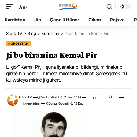
Aa
Kurdistan
Jin
Çand û Hûner
Cîhan
Rojava
R
Stêrk TV
>
Blog
>
Kurdistan
>
Ji bo bîranîna Kemal Pîr
KURDISTAN
Ji bo bîranîna Kemal Pîr
Li gorî Kemal Pîr, li şûna jiyaneke bi bêdengî, mirineke bi
qîrînê hîn bêhtir li rûmeta mirovahiyê dihat. Şoreşgerek bû
ku wateya mirinê jî guhert.
Stêrk TV
Dîroka Nûkirinê: 7. Îlon 2025
Dema Xwendinê: 12 Dq.