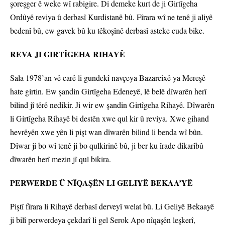
şoreşger ê weke wî rabigire. Di demeke kurt de ji Girtîgeha
Ordûyê reviya û derbasî Kurdistanê bû. Fîrara wî ne tenê ji aliyê
bedenî bû, ew gavek bû ku têkoşînê derbasî asteke cuda bike.
REVA JI GIRTÎGEHA RIHAYÊ
Sala 1978’an vê carê li gundekî navçeya Bazarcixê ya Mereşê
hate girtin. Ew şandin Girtîgeha Edeneyê, lê belê dîwarên herî
bilind jî têrê nedikir. Ji wir ew şandin Girtîgeha Rihayê. Dîwarên
li Girtîgeha Rihayê bi destên xwe qul kir û reviya. Xwe gihand
hevrêyên xwe yên li pişt wan dîwarên bilind li benda wî bûn.
Dîwar ji bo wî tenê ji bo qulkirinê bû, ji ber ku îrade dikarîbû
dîwarên herî mezin jî qul bikira.
PERWERDE Û NÎQAŞÊN LI GELIYÊ BEKAA’YÊ
Piştî fîrara li Rihayê derbasî derveyî welat bû. Li Geliyê Bekaayê
ji bilî perwerdeya çekdarî li gel Serok Apo nîqaşên leşkerî,