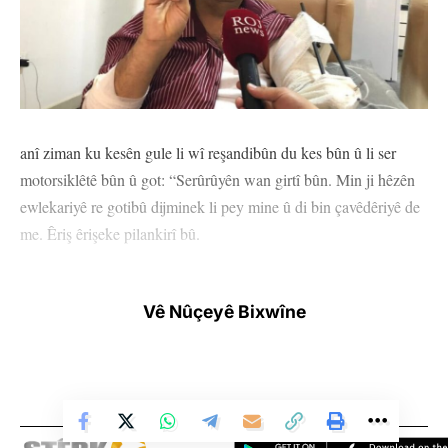
anî ziman ku kesên gule li wî reşandibûn du kes bûn û li ser
motorsiklêtê bûn û got: “Serûrûyên wan girtî bûn. Min ji hêzên
ewlekariyê re gotibû dijminek li pey mine û di bin çavêdêriyê de
me. Êriş êrişeke pilankirî bû.
Şeva 2’yê Îlona 2025’an Rojnamevan Hêmin Mamend li Taxa
Eqarî ya Silêmaniyê ji aliyê 2 kesên serûrûgirît ve hate
Vê Nûçeyê Bixwîne
gulebarandin. Mamend ji vê êrişê bi birîndarî rizgar bû û li
nexweşxaneyê dihat dermankirin.
Rojnamevan Hêmin Mamend êrîşa li ser wî hatî kirin ji
Rojnewsê re vegot. Hêmin Mamed anî ziman ku piştî bernameya