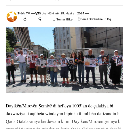
Stêrk TV
Dîroka Nûkirinê: 29. Hezîran 2024
Dema Xwendinê: 3 Dq.
Dayikên/Mirovên Şemiyê di hefteya 1005’an de çalakiya bi
daxwaziya li aqûbeta windayan bipirsin û faîl bên darizandin li
Qada Galatasarayê berdewam kirin. Dayikên/Mirovên şemiyê bi
qurnefil û wêneyên windayan hatin Qada Galatasarayê û dest bi