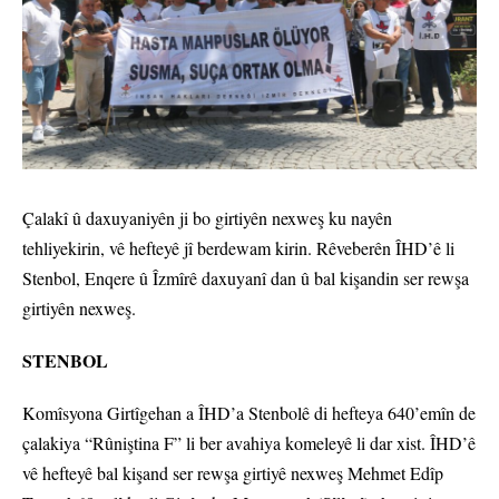
Çalakî û daxuyaniyên ji bo girtiyên nexweş ku nayên
tehliyekirin, vê hefteyê jî berdewam kirin. Rêveberên ÎHD’ê li
Stenbol, Enqere û Îzmîrê daxuyanî dan û bal kişandin ser rewşa
girtiyên nexweş.
STENBOL
Komîsyona Girtîgehan a ÎHD’a Stenbolê di hefteya 640’emîn de
çalakiya “Rûniştina F” li ber avahiya komeleyê li dar xist. ÎHD’ê
vê hefteyê bal kişand ser rewşa girtiyê nexweş Mehmet Edîp