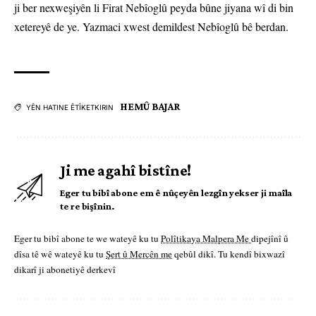
ji ber nexweşiyên li Firat Nebîoglû peyda bûne jiyana wî di bin
xetereyê de ye. Yazmaci xwest demildest Nebîoglû bê berdan.
HEMÛ BAJAR
YÊN HATINE ÊTÎKETKIRIN
Ji me agahî bistîne!
Eger tu bibî abone em ê nûçeyên lezgîn yekser ji maîla
te re bişînin.
Eger tu bibî abone te we wateyê ku tu
Polîtikaya Malpera Me
dipejînî û
dîsa tê wê wateyê ku tu
Şert û Mercên me
qebûl dikî. Tu kendî bixwazî
dikarî ji abonetiyê derkevî