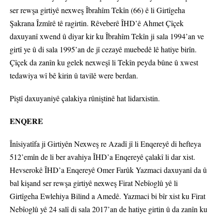
ser rewşa girtiyê nexweş Îbrahîm Tekîn (66) ê li Girtîgeha
Şakrana Îzmîrê tê ragirtin. Rêveberê ÎHD’ê Ahmet Çîçek
daxuyanî xwend û diyar kir ku Îbrahîm Tekîn ji sala 1994’an ve
girtî ye û di sala 1995’an de jî cezayê muebedê lê hatiye birîn.
Çîçek da zanîn ku gelek nexweşî li Tekîn peyda bûne û xwest
tedawiya wî bê kirin û tavilê were berdan.
Piştî daxuyaniyê çalakiya rûniştinê hat lidarxistin.
ENQERE
Înîsiyatîfa ji Girtiyên Nexweş re Azadî jî li Enqereyê di hefteya
512’emîn de li ber avahiya ÎHD’a Enqereyê çalakî li dar xist.
Hevserokê ÎHD’a Enqereyê Omer Farûk Yazmaci daxuyanî da û
bal kişand ser rewşa girtiyê nexweş Firat Nebîoglû yê li
Girtîgeha Ewlehiya Bilind a Amedê. Yazmaci bi bîr xist ku Firat
Nebîoglû yê 24 salî di sala 2017’an de hatiye girtin û da zanîn ku