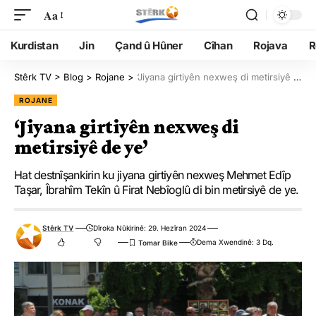
Aa
Kurdistan
Jin
Çand û Hûner
Cîhan
Rojava
R
Stêrk TV
>
Blog
>
Rojane
>
‘Jiyana girtiyên nexweş di metirsiyê de ye’
ROJANE
‘Jiyana girtiyên nexweş di
metirsiyê de ye’
Hat destnîşankirin ku jiyana girtiyên nexweş Mehmet Edîp
Taşar, Îbrahîm Tekîn û Firat Nebîoglû di bin metirsiyê de ye.
Stêrk TV
Dîroka Nûkirinê: 29. Hezîran 2024
Dema Xwendinê: 3 Dq.