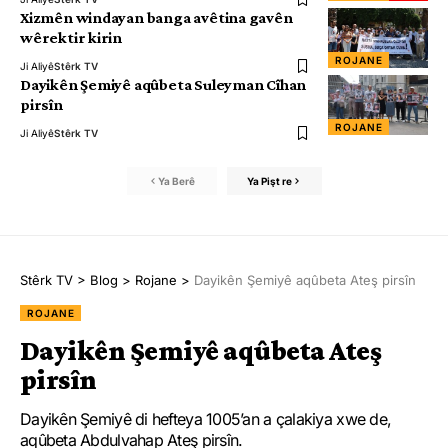
Xizmên windayan banga avêtina gavên
wêrektir kirin
ROJANE
Ji Aliyê
Stêrk TV
Dayikên Şemiyê aqûbeta Suleyman Cîhan
pirsîn
ROJANE
Ji Aliyê
Stêrk TV
Ya Berê
Ya Pişt re
Stêrk TV
>
Blog
>
Rojane
>
Dayikên Şemiyê aqûbeta Ateş pirsîn
ROJANE
Dayikên Şemiyê aqûbeta Ateş
pirsîn
Dayikên Şemiyê di hefteya 1005’an a çalakiya xwe de,
aqûbeta Abdulvahap Ateş pirsîn.