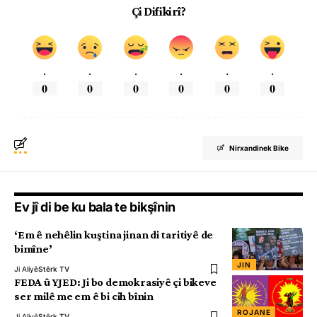
Çi Difikirî?
.
.
.
.
.
.
0
0
0
0
0
0
Nirxandinek Bike
Ev jî di be ku bala te bikşînin
‘Em ê nehêlin kuştina jinan di taritiyê de
bimîne’
JIN
Ji Aliyê
Stêrk TV
FEDA û YJED: Ji bo demokrasiyê çi bikeve
ser milê me em ê bi cih bînin
ROJANE
Ji Aliyê
Stêrk TV