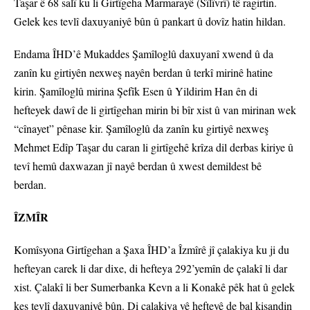
Taşar ê 68 salî ku li Girtîgeha Marmarayê (Sîlîvrî) tê ragirtin.
Gelek kes tevlî daxuyaniyê bûn û pankart û dovîz hatin hildan.
Endama ÎHD’ê Mukaddes Şamîloglû daxuyanî xwend û da
zanîn ku girtiyên nexweş nayên berdan û terkî mirinê hatine
kirin. Şamîloglû mirina Şefîk Esen û Yildirim Han ên di
hefteyek dawî de li girtîgehan mirin bi bîr xist û van mirinan wek
“cînayet” pênase kir. Şamîloglû da zanîn ku girtiyê nexweş
Mehmet Edîp Taşar du caran li girtîgehê krîza dil derbas kiriye û
tevî hemû daxwazan jî nayê berdan û xwest demildest bê
berdan.
ÎZMÎR
Komîsyona Girtîgehan a Şaxa ÎHD’a Îzmîrê jî çalakiya ku ji du
hefteyan carek li dar dixe, di hefteya 292’yemîn de çalakî li dar
xist. Çalakî li ber Sumerbanka Kevn a li Konakê pêk hat û gelek
kes tevlî daxuyaniyê bûn. Di çalakiya vê hefteyê de bal kişandin