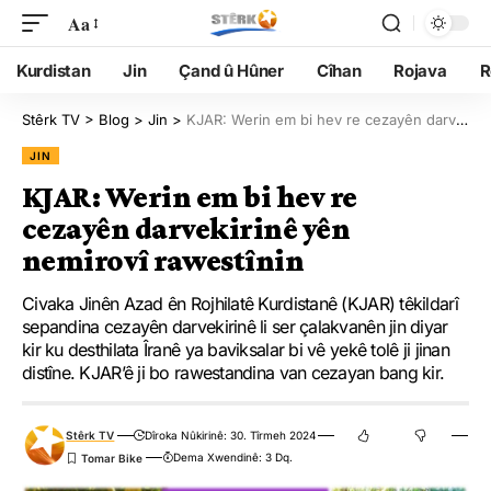
Aa
Kurdistan
Jin
Çand û Hûner
Cîhan
Rojava
R
Stêrk TV
>
Blog
>
Jin
>
KJAR: Werin em bi hev re cezayên darvekirinê yên nemirovî rawestînin
JIN
KJAR: Werin em bi hev re
cezayên darvekirinê yên
nemirovî rawestînin
Civaka Jinên Azad ên Rojhilatê Kurdistanê (KJAR) têkildarî
sepandina cezayên darvekirinê li ser çalakvanên jin diyar
kir ku desthilata Îranê ya baviksalar bi vê yekê tolê ji jinan
distîne. KJAR’ê ji bo rawestandina van cezayan bang kir.
Stêrk TV
Dîroka Nûkirinê: 30. Tîrmeh 2024
Dema Xwendinê: 3 Dq.