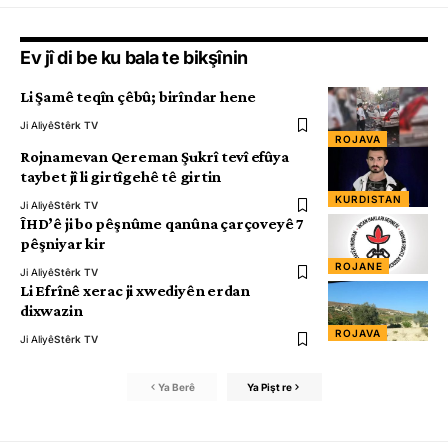
Ev jî di be ku bala te bikşînin
Li Şamê teqîn çêbû; birîndar hene
Ji Aliyê
Stêrk TV
ROJAVA
Rojnamevan Qereman Şukrî tevî efûya
taybet jî li girtîgehê tê girtin
KURDISTAN
Ji Aliyê
Stêrk TV
ÎHD’ê ji bo pêşnûme qanûna çarçoveyê 7
pêşniyar kir
ROJANE
Ji Aliyê
Stêrk TV
Li Efrînê xerac ji xwediyên erdan
dixwazin
ROJAVA
Ji Aliyê
Stêrk TV
Ya Berê
Ya Pişt re