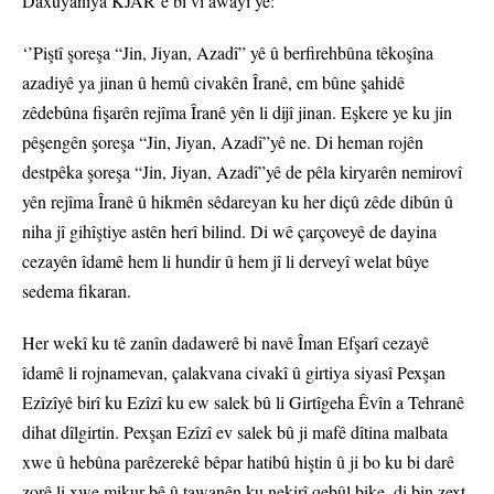
Daxuyaniya KJAR’ê bi vî awayî ye:
‘’Piştî şoreşa “Jin, Jiyan, Azadî” yê û berfirehbûna têkoşîna
azadiyê ya jinan û hemû civakên Îranê, em bûne şahidê
zêdebûna fişarên rejîma Îranê yên li dijî jinan. Eşkere ye ku jin
pêşengên şoreşa “Jin, Jiyan, Azadî”yê ne. Di heman rojên
destpêka şoreşa “Jin, Jiyan, Azadî”yê de pêla kiryarên nemirovî
yên rejîma Îranê û hikmên sêdareyan ku her diçû zêde dibûn û
niha jî gihîştiye astên herî bilind. Di wê çarçoveyê de dayina
cezayên îdamê hem li hundir û hem jî li derveyî welat bûye
sedema fikaran.
Her wekî ku tê zanîn dadawerê bi navê Îman Efşarî cezayê
îdamê li rojnamevan, çalakvana civakî û girtiya siyasî Pexşan
Ezîzîyê birî ku Ezîzî ku ew salek bû li Girtîgeha Êvîn a Tehranê
dihat dîlgirtin. Pexşan Ezîzî ev salek bû ji mafê dîtina malbata
xwe û hebûna parêzerekê bêpar hatibû hiştin û ji bo ku bi darê
zorê li xwe mikur bê û tawanên ku nekirî qebûl bike, di bin zext