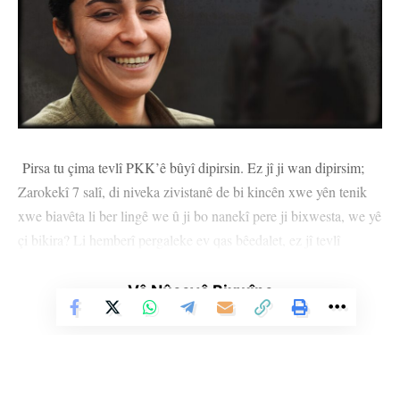
Pirsa tu çima tevlî PKK’ê bûyî dipirsin. Ez jî ji wan dipirsim;
Zarokekî 7 salî, di niveka zivistanê de bi kincên xwe yên tenik
xwe biavêta li ber lingê we û ji bo nanekî pere ji bixwesta, we yê
çi bikira? Li hemberî pergaleke ev qas bêedalet, ez jî tevlî
PKK’ê bûm, hûn çi dikin? Hatîce Kaya yan jî bi nasnavê xwe yê
di nava PKK’ê Nûjiyan Îsyan; bi van pirsan dest bi rêwitiya xwe
Vê Nûçeyê Bixwîne
kiribû.
Dibêjin ku jiyan rêyek e. Ger wisa be cihê ku mirov dixwaze
xwe bigihînê li ku ye yan jî rê ber bi ku ve diçe? Herî kêm me