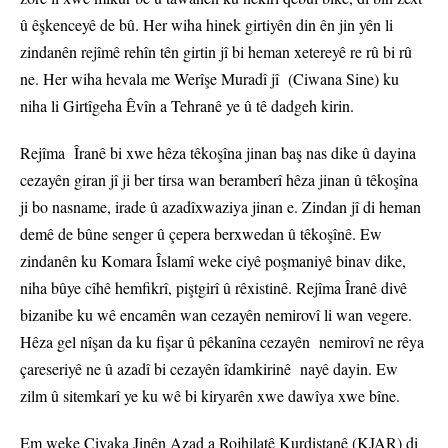
û êşkenceyê de bû. Her wiha hinek girtiyên din ên jin yên li
zindanên rejîmê rehîn tên girtin jî bi heman xetereyê re rû bi rû
ne. Her wiha hevala me Werîşe Muradî jî (Ciwana Sine) ku
niha li Girtîgeha Êvîn a Tehranê ye û tê dadgeh kirin.
Rejîma Îranê bi xwe hêza têkoşîna jinan baş nas dike û dayina
cezayên giran jî ji ber tirsa wan beramberî hêza jinan û têkoşîna
ji bo nasname, irade û azadîxwaziya jinan e. Zindan jî di heman
demê de bûne senger û çepera berxwedan û têkoşînê. Ew
zindanên ku Komara Îslamî weke ciyê poşmaniyê binav dike,
niha bûye cîhê hemfikrî, piştgirî û rêxistinê. Rejîma Îranê divê
bizanibe ku wê encamên wan cezayên nemirovî li wan vegere.
Hêza gel nîşan da ku fişar û pêkanîna cezayên nemirovî ne rêya
çareseriyê ne û azadî bi cezayên îdamkirinê nayê dayin. Ew
zilm û sitemkarî ye ku wê bi kiryarên xwe dawîya xwe bîne.
Em weke Civaka Jinên Azad a Rojhilatê Kurdistanê (KJAR) di