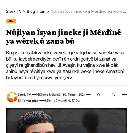
Stêrk TV
>
Blog
>
Jin
>
Nûjiyan Îsyan jineke ji Mêrdînê ya wêrek û zana bû
JIN
Nûjiyan Îsyan jineke ji Mêrdînê
ya wêrek û zana bû
Bi qasî ku çalakvaneke wêrek û jêhatî jî bû şervaneke wisa
bû ku taybetmendiyên dêrîn ên erdnigariyê bi zanatiya
çiyayî re gihandibûn hev. Ji Avaşîn ku vejîna xwe lê pêk
anîbû heya rêwîtiya xwe ya Xakurkê weke jineke Amazonî
bi taybetmendiyên xwe yên şerv
Stêrk TV
Dîroka Nûkirinê: 30. Tîrmeh 2024
Dema Xwendinê: 17 Dq.