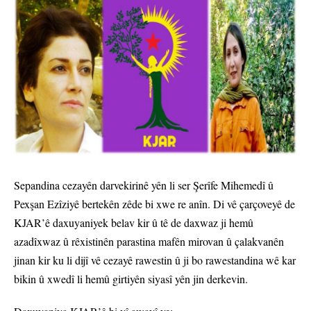
Sepandina cezayên darvekirinê yên li ser Şerîfe Mihemedî û
Pexşan Ezîziyê bertekên zêde bi xwe re anîn. Di vê çarçoveyê de
KJAR’ê daxuyaniyek belav kir û tê de daxwaz ji hemû
azadîxwaz û rêxistinên parastina mafên mirovan û çalakvanên
jinan kir ku li dijî vê cezayê rawestin û ji bo rawestandina wê kar
bikin û xwedî li hemû girtiyên siyasî yên jin derkevin.