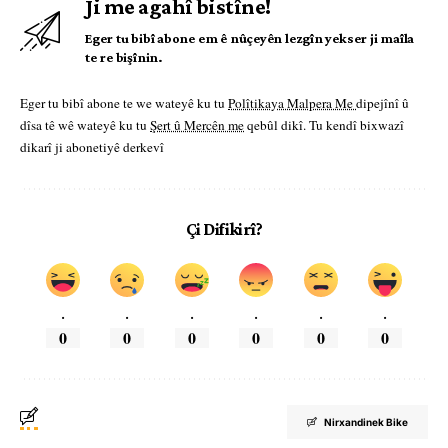
Ji me agahî bistîne!
Eger tu bibî abone em ê nûçeyên lezgîn yekser ji maîla
te re bişînin.
Eger tu bibî abone te we wateyê ku tu
Polîtikaya Malpera Me
dipejînî û
dîsa tê wê wateyê ku tu
Şert û Mercên me
qebûl dikî. Tu kendî bixwazî
dikarî ji abonetiyê derkevî
Çi Difikirî?
.
.
.
.
.
.
0
0
0
0
0
0
Nirxandinek Bike