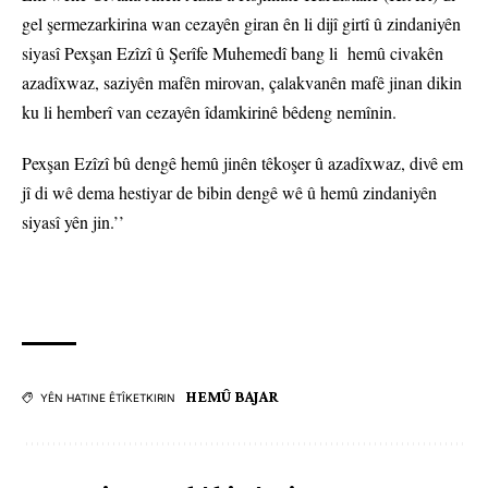
gel şermezarkirina wan cezayên giran ên li dijî girtî û zindaniyên
siyasî Pexşan Ezîzî û Şerîfe Muhemedî bang li hemû civakên
azadîxwaz, saziyên mafên mirovan, çalakvanên mafê jinan dikin
ku li hemberî van cezayên îdamkirinê bêdeng nemînin.
Pexşan Ezîzî bû dengê hemû jinên têkoşer û azadîxwaz, divê em
jî di wê dema hestiyar de bibin dengê wê û hemû zindaniyên
siyasî yên jin.’’
HEMÛ BAJAR
YÊN HATINE ÊTÎKETKIRIN