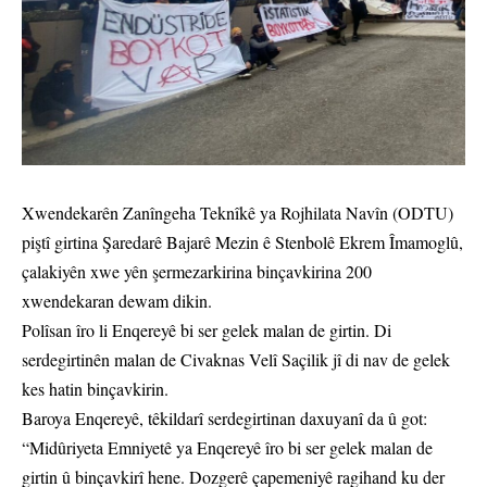
Xwendekarên Zanîngeha Teknîkê ya Rojhilata Navîn (ODTU)
piştî girtina Şaredarê Bajarê Mezin ê Stenbolê Ekrem Îmamoglû,
çalakiyên xwe yên şermezarkirina binçavkirina 200
xwendekaran dewam dikin.
Polîsan îro li Enqereyê bi ser gelek malan de girtin. Di
serdegirtinên malan de Civaknas Velî Saçilik jî di nav de gelek
kes hatin binçavkirin.
Baroya Enqereyê, têkildarî serdegirtinan daxuyanî da û got:
“Midûriyeta Emniyetê ya Enqereyê îro bi ser gelek malan de
girtin û binçavkirî hene. Dozgerê çapemeniyê ragihand ku der