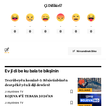
Çi Difikirî?
.
.
.
.
.
.
0
0
0
0
0
0
Nirxandinek Bike
Ev jî di be ku bala te bikşînin
Tecrûbeyên komînê-1: Rêxistinbûnên
destpêkê yên li dijî dewletê
ROJANE
Ji Aliyê
Stêrk TV
ROJEVA 8’Ê TEBAXA 2026’AN
Ji Aliyê
Stêrk TV