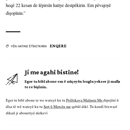
heqê 22 kesan de lêpirsîn hatiye destpêkirin. Em pêvajoyê
dişopînin.”
ENQERE
YÊN HATINE ÊTÎKETKIRIN
Ji me agahî bistîne!
Eger tu bibî abone em ê nûçeyên lezgîn yekser ji maîla
te re bişînin.
Eger tu bibî abone te we wateyê ku tu
Polîtikaya Malpera Me
dipejînî û
dîsa tê wê wateyê ku tu
Şert û Mercên me
qebûl dikî. Tu kendî bixwazî
dikarî ji abonetiyê derkevî