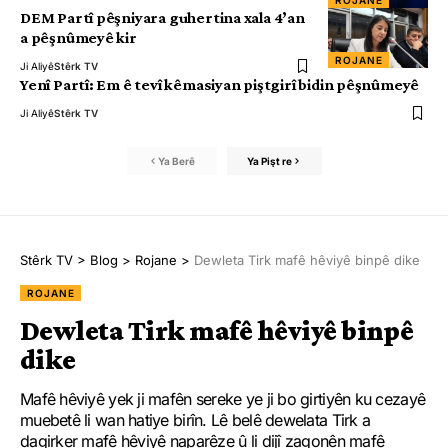
ROJANE
DEM Partî pêşniyara guhertina xala 4’an
a pêşnûmeyê kir
ROJANE
Ji Aliyê
Stêrk TV
Yenî Partî: Em ê tevî kêmasiyan piştgirî bidin pêşnûmeyê
Ji Aliyê
Stêrk TV
Ya Berê
Ya Pişt re
Stêrk TV
>
Blog
>
Rojane
>
Dewleta Tirk mafê hêviyê binpê dike
ROJANE
Dewleta Tirk mafê hêviyê binpê
dike
Mafê hêviyê yek ji mafên sereke ye ji bo girtiyên ku cezayê
muebetê li wan hatiye birîn. Lê belê dewelata Tirk a
dagirker mafê hêviyê naparêze û li dijî zagonên mafê