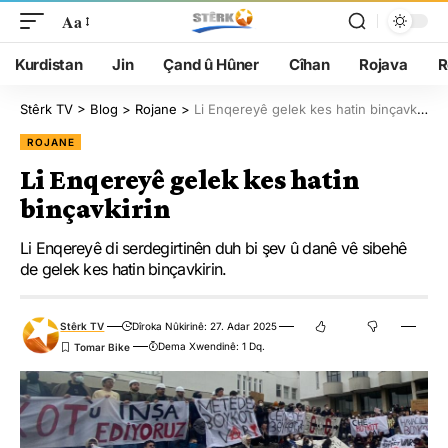
Aa
Kurdistan
Jin
Çand û Hûner
Cîhan
Rojava
R
Stêrk TV
>
Blog
>
Rojane
>
Li Enqereyê gelek kes hatin binçavkirin
ROJANE
Li Enqereyê gelek kes hatin
binçavkirin
Li Enqereyê di serdegirtinên duh bi şev û danê vê sibehê
de gelek kes hatin binçavkirin.
Stêrk TV
Dîroka Nûkirinê: 27. Adar 2025
Dema Xwendinê: 1 Dq.