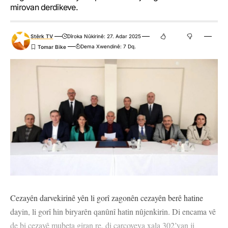
mirovan derdikeve.
Stêrk TV
Dîroka Nûkirinê: 27. Adar 2025
Dema Xwendinê: 7 Dq.
Cezayên darvekirinê yên li gorî zagonên cezayên berê hatine
dayin, li gorî hin biryarên qanûnî hatin nûjenkirin. Di encama vê
de bi cezayê mubeta giran re, di çarçoveya xala 302’yan ji