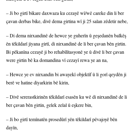
– Ji bo girtî bikare daxwaza ku cezayê wî/wê careke din li ber
çavan derbas bike, divê dema girtina wî ji 25 salan zêdetir nebe,
– Di dema nirxandinê de hewce ye guherîn û geşedanên balkêş
ên têkildarî jiyana girtî, di nirxandinê de li ber çavan bên girtin.
Bi pêkanîna cezayê ji bo rehabîlîtasyonê ye û divê li ber çavan
were girtin bê ka domandina vî cezayî rewa ye an na,
– Hewce ye ev nirxandin bi awayekî objektîf û li gorî qeydên ji
berê ve hatine diyarkirin bê kirin,
– Divê sererastkirinên têkildarî esasên ku wê di nirxandinê de li
ber çavan bên girtin, gelek zelal û eşkere bin,
– Ji bo girtî temînatên prosedûrî yên têkildarî pêvajoyê bên
dayîn,