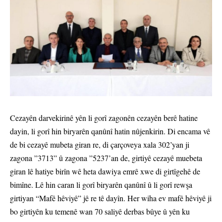
Cezayên darvekirinê yên li gorî zagonên cezayên berê hatine
dayin, li gorî hin biryarên qanûnî hatin nûjenkirin. Di encama vê
de bi cezayê mubeta giran re, di çarçoveya xala 302’yan ji
zagona ”3713” û zagona ”5237’an de, girtiyê cezayê muebeta
giran lê hatiye birîn wê heta dawiya emrê xwe di girtîgehê de
bimîne. Lê hin caran li gorî biryarên qanûnî û li gorî rewşa
girtiyan “Mafê hêviyê” jê re tê dayîn. Her wiha ev mafê hêviyê ji
bo girtiyên ku temenê wan 70 saliyê derbas bûye û yên ku