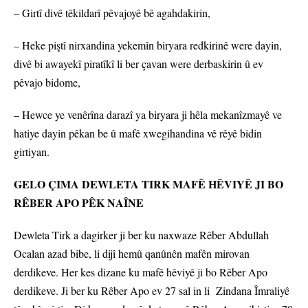
– Girtî divê têkildarî pêvajoyê bê agahdakirin,
– Heke piştî nirxandina yekemîn biryara redkirinê were dayin,
divê bi awayekî piratîkî li ber çavan were derbaskirin û ev
pêvajo bidome,
– Hewce ye venêrîna darazî ya biryara ji hêla mekanîzmayê ve
hatiye dayin pêkan be û mafê xwegihandina vê rêyê bidin
girtiyan.
GELO ÇIMA DEWLETA TIRK MAFÊ HÊVIYÊ JI BO
RÊBER APO PÊK NAÎNE
Dewleta Tirk a dagirker ji ber ku naxwaze Rêber Abdullah
Ocalan azad bibe, li dijî hemû qanûnên mafên mirovan
derdikeve. Her kes dizane ku mafê hêviyê ji bo Rêber Apo
derdikeve. Ji ber ku Rêber Apo ev 27 sal in li Zindana Îmraliyê