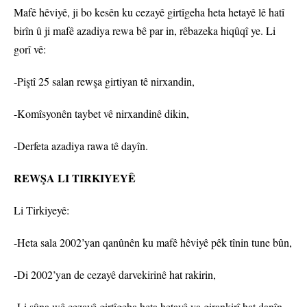
Mafê hêviyê, ji bo kesên ku cezayê girtîgeha heta hetayê lê hatî
birîn û ji mafê azadiya rewa bê par in, rêbazeka hiqûqî ye. Li
gorî vê:
-Piştî 25 salan rewşa girtiyan tê nirxandin,
-Komîsyonên taybet vê nirxandinê dikin,
-Derfeta azadiya rawa tê dayîn.
REWŞA LI TIRKIYEYÊ
Li Tirkiyeyê:
-Heta sala 2002’yan qanûnên ku mafê hêviyê pêk tînin tune bûn,
-Di 2002’yan de cezayê darvekirinê hat rakirin,
-Li şûna wê cezayê girtîgeha heta hetayê ya girankirî hat danîn,