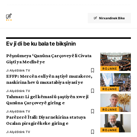
Nirxandinek Bike
Ev jî di be ku bala te bikşînin
Pêşnûmeya ‘Qanûna Çarçoveyê li Civata
Giştî ya Meclîsê ye
ROJANE
Ji Aliyê
Stêrk TV
EFFP: Mercên eslî yên aştiyê muzakere,
naskirina hev û muxatabiya siyasî ye
ROJANE
Ji Aliyê
Stêrk TV
Tahmaz: Li gel kêmasî û şaştiyên xwe jî
Qanûna Çarçoveyê girîng e
ROJANE
Ji Aliyê
Stêrk TV
Parêzerê Îtalî: Diyarnekirina statuya
Ocalan pirsgirêkeke girîng e
ROJANE
Ji Aliyê
Stêrk TV