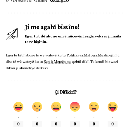
QAMIŞLO
YÊN HATINE ÊTÎKETKIRIN
Ji me agahî bistîne!
Eger tu bibî abone em ê nûçeyên lezgîn yekser ji maîla
te re bişînin.
Eger tu bibî abone te we wateyê ku tu
Polîtikaya Malpera Me
dipejînî û
dîsa tê wê wateyê ku tu
Şert û Mercên me
qebûl dikî. Tu kendî bixwazî
dikarî ji abonetiyê derkevî
Çi Difikirî?
.
.
.
.
.
.
0
0
0
0
0
0