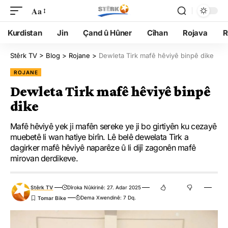
Aa
Kurdistan
Jin
Çand û Hûner
Cîhan
Rojava
R
Stêrk TV
>
Blog
>
Rojane
>
Dewleta Tirk mafê hêviyê binpê dike
ROJANE
Dewleta Tirk mafê hêviyê binpê
dike
Mafê hêviyê yek ji mafên sereke ye ji bo girtiyên ku cezayê
muebetê li wan hatiye birîn. Lê belê dewelata Tirk a
dagirker mafê hêviyê naparêze û li dijî zagonên mafê
mirovan derdikeve.
Stêrk TV
Dîroka Nûkirinê: 27. Adar 2025
Dema Xwendinê: 7 Dq.