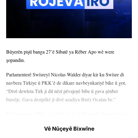
Bûyerên piştî banga 27’ê Sibatê ya Rêber Apo wê were
şopandin.
Parlamenterê Swîsreyî Nicolas Walder diyar kir ku Swîsre di
navbera Tirkiye û PKK’ê de dikare navbeynkariyê bike û got,
“Divê dewleta Tirk ji dil nêzî pêvajoyê bibe û gava şênber
biavêje. Gava destpêkê jî divê azadiya Birêz Ocalan be.”
Êrîşên dewleta Tirk a dagirker ên li ser Herêmên Parastinê yên
Medyayê, Bakur û Rojhilatê Sûriyeyê û bûyerên têkildarî mijarê
Vê Nûçeyê Bixwîne
wê bêne şopandin.