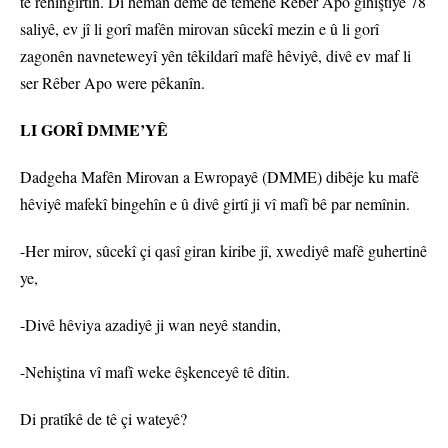
tê rehîngirtin. Di heman demê de temenê Rêber Apo gihiştiye 78
saliyê, ev jî li gorî mafên mirovan sûcekî mezin e û li gorî
zagonên navneteweyî yên têkildarî mafê hêviyê, divê ev maf li
ser Rêber Apo were pêkanîn.
LI GORÎ DMME’YÊ
Dadgeha Mafên Mirovan a Ewropayê (DMME) dibêje ku mafê
hêviyê mafekî bingehîn e û divê girtî ji vî mafî bê par nemînin.
-Her mirov, sûcekî çi qasî giran kiribe jî, xwediyê mafê guhertinê
ye,
-Divê hêviya azadiyê ji wan neyê standin,
-Nehiştina vî mafî weke êşkenceyê tê dîtin.
Di pratîkê de tê çi wateyê?