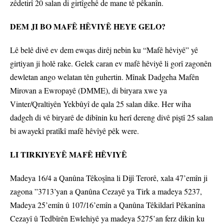
zêdetirî 20 salan di girtîgehê de mane tê pêkanîn.
DEM JI BO MAFÊ HÊVIYÊ HEYE GELO?
Lê belê divê ev dem ewqas dirêj nebin ku “Mafê hêviyê” yê
girtiyan ji holê rake. Gelek caran ev mafê hêviyê li gorî zagonên
dewletan ango welatan tên guhertin. Mînak Dadgeha Mafên
Mirovan a Ewropayê (DMME), di biryara xwe ya
Vinter/Qraltiyên Yekbûyî de qala 25 salan dike. Her wiha
dadgeh di vê biryarê de dibînin ku herî dereng divê piştî 25 salan
bi awayekî pratîkî mafê hêvîyê pêk were.
LI TIRKIYEYÊ MAFÊ HÊVIYÊ
Madeya 16/4 a Qanûna Têkoşîna li Dijî Terorê, xala 47’emîn ji
zagona ”3713’yan a Qanûna Cezayê ya Tirk a madeya 5237,
Madeya 25’emîn û 107/16’emîn a Qanûna Têkildarî Pêkanîna
Cezayî û Tedbîrên Ewlehiyê ya madeya 5275’an ferz dikin ku