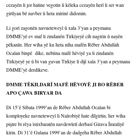
cezayên li jor hatine vegotin li kêleka cezayên herî li ser wan
girtîyan bê navber û heta mirinê didomin.
Li gorî zagonên navneteweyî û xala 3’yan a peymana
DMME’yê ev maf li zindanên Tirkiyeyê cih nagirin û nayên
pêkanîn. Her wiha yê ku heta niha mafên Rêber Abdullah
Ocalan binpê dike, nebûna mafê hêviyê ya li zindanên
Tirkiyeyê ye û bi van gavan Tirkiye li dijî xala 3’yan a peymana
DMME’yê derdikeve.
DMME TÊKILDARÎ MAFÊ HÊVOYÊ JI BO RÊBER
APO ÇAWA BIRYAR DA
Di 15’ê Sibata 1999’an de Rêber Abdullah Ocalan bi
komployeke navneteweyî li Naîrobiyê hate dîlgirtin, her wiha
piştre bi rêya îstixbaratên navdewletî derbasî Girava Îmraliyê
kirin. Di 31’ê Gulana 1999’an de dadgeha Rêber Abdullah