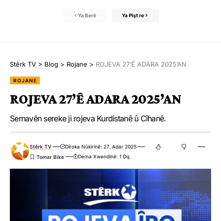
Ya Berê
Ya Pişt re
Stêrk TV
>
Blog
>
Rojane
>
ROJEVA 27’Ê ADARA 2025’AN
ROJANE
ROJEVA 27’Ê ADARA 2025’AN
Sernavên sereke ji rojeva Kurdistanê û Cîhanê.
Stêrk TV
Dîroka Nûkirinê: 27. Adar 2025
Dema Xwendinê: 1 Dq.