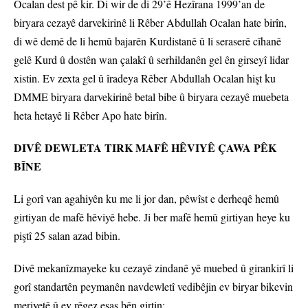
Ocalan dest pê kir. Di wir de di 29’ê Hezîrana 1999’an de
biryara cezayê darvekirinê li Rêber Abdullah Ocalan hate birîn,
di wê demê de li hemû bajarên Kurdistanê û li seraserê cîhanê
gelê Kurd û dostên wan çalakî û serhildanên gel ên girseyî lidar
xistin. Ev zexta gel û îradeya Rêber Abdullah Ocalan hişt ku
DMME biryara darvekirinê betal bibe û biryara cezayê muebeta
heta hetayê li Rêber Apo hate birîn.
DIVÊ DEWLETA TIRK MAFÊ HÊVIYÊ ÇAWA PÊK
BÎNE
Li gorî van agahiyên ku me li jor dan, pêwîst e derheqê hemû
girtiyan de mafê hêviyê hebe. Ji ber mafê hemû girtiyan heye ku
piştî 25 salan azad bibin.
Divê mekanîzmayeke ku cezayê zindanê yê muebed û girankirî li
gorî standartên peymanên navdewletî vedibêjin ev biryar bikevin
meriyetê û ev rêgez esas bên girtin;