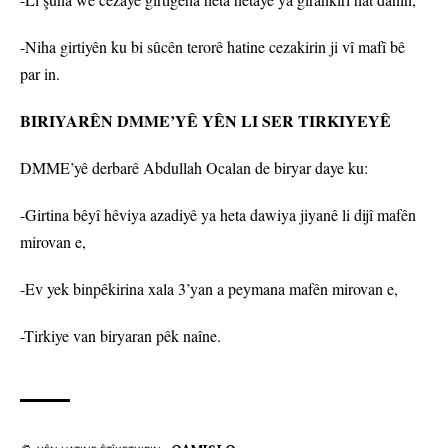
-Niha girtiyên ku bi sûcên terorê hatine cezakirin ji vî mafî bê
par in.
BIRIYARÊN DMME’YÊ YÊN LI SER TIRKIYEYÊ
DMME’yê derbarê Abdullah Ocalan de biryar daye ku:
-Girtina bêyî hêviya azadiyê ya heta dawiya jiyanê li dijî mafên
mirovan e,
-Ev yek binpêkirina xala 3’yan a peymana mafên mirovan e,
-Tirkiye van biryaran pêk naîne.