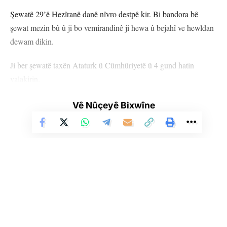
Şewatê 29’ê Hezîranê danê nîvro destpê kir. Bi bandora bê
şewat mezin bû û ji bo vemirandinê ji hewa û bejahî ve hewldan
dewam dikin.
Ji ber şewatê taxên Ataturk û Cûmhûriyetê û 4 gund hatin
valakirin.
Li gorî agahiyan, 21 kesên ku ji ber dû nexweş ketin, li
Vê Nûçeyê Bixwîne
nexweşxaneyê hatin dermankirin.
Şewata ku 3 roj in dewam dike, zerar da gelek xaniyan.
ÎZMÎR
YÊN HATINE ÊTÎKETKIRIN
Li Ser Şopa Heqîqetê
Stêrk TV ji sala 2009an ve di warên siyasî, civakî, çandî û hunerî de