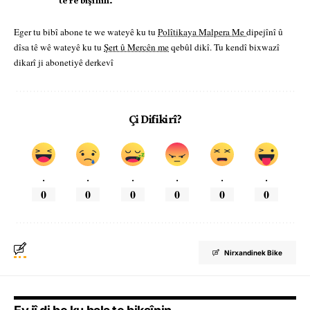
te re bişînin.
Eger tu bibî abone te we wateyê ku tu
Polîtikaya Malpera Me
dipejînî û
dîsa tê wê wateyê ku tu
Şert û Mercên me
qebûl dikî. Tu kendî bixwazî
dikarî ji abonetiyê derkevî
Çi Difikirî?
.
.
.
.
.
.
0
0
0
0
0
0
Nirxandinek Bike