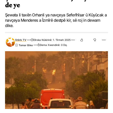
de ye
Eger tu bibî abone te we wateyê ku tu
Polîtikaya Malpera Me
dipejînî û
dîsa tê wê wateyê ku tu
Şert û Mercên me
qebûl dikî. Tu kendî bixwazî
Şewata li taxên Orhanli ya navçeya Seferîhîsar û Kûyûcak a
dikarî ji abonetiyê derkevî
navçeya Menderes a Îzmîrê destpê kir, sê roj in dewam
dike.
Çi Difikirî?
Stêrk TV
Dîroka Nûkirinê: 1. Tîrmeh 2025
Dema Xwendinê: 0 Dq.
.
.
.
.
.
.
0
0
0
0
0
0
Nirxandinek Bike