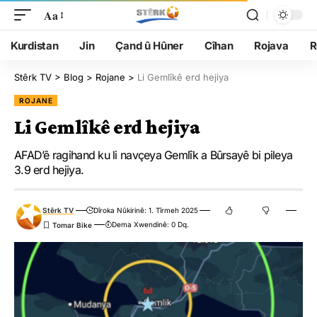
Aa
Kurdistan
Jin
Çand û Hûner
Cîhan
Rojava
R
Stêrk TV
>
Blog
>
Rojane
>
Li Gemlîkê erd hejiya
ROJANE
Li Gemlîkê erd hejiya
AFAD’ê ragihand ku li navçeya Gemlîk a Bûrsayê bi pileya
3.9 erd hejiya.
Stêrk TV
Dîroka Nûkirinê: 1. Tîrmeh 2025
Dema Xwendinê: 0 Dq.