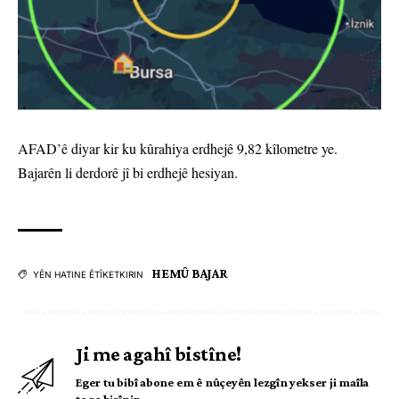
AFAD’ê diyar kir ku kûrahiya erdhejê 9,82 kîlometre ye.
Bajarên li derdorê jî bi erdhejê hesiyan.
HEMÛ BAJAR
YÊN HATINE ÊTÎKETKIRIN
Ji me agahî bistîne!
Eger tu bibî abone em ê nûçeyên lezgîn yekser ji maîla