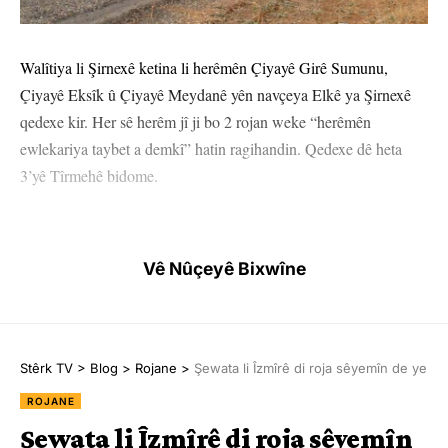
Walîtiya li Şirnexê ketina li herêmên Çiyayê Girê Sumunu,
Çiyayê Eksîk û Çiyayê Meydanê yên navçeya Elkê ya Şirnexê
qedexe kir. Her sê herêm jî ji bo 2 rojan weke “herêmên
ewlekariya taybet a demkî” hatin ragihandin. Qedexe dê heta
3’yê Tîrmehê bidome.
Vê Nûçeyê Bixwîne
HEMÛ BAJAR
YÊN HATINE ÊTÎKETKIRIN
Stêrk TV
>
Blog
>
Rojane
>
Şewata li Îzmîrê di roja sêyemîn de ye
Ji me agahî bistîne!
ROJANE
Eger tu bibî abone em ê nûçeyên lezgîn yekser ji maîla
te re bişînin.
Şewata li Îzmîrê di roja sêyemîn