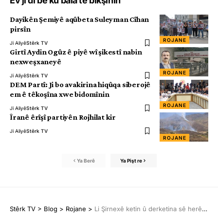
Ev jî di be ku bala te bikşînin
Dayikên Şemiyê aqûbeta Suleyman Cîhan
pirsîn
ROJANE
Ji Aliyê
Stêrk TV
Girtî Aydin Ogûz ê piyê wî şikestî nabin
nexweşxaneyê
ROJANE
Ji Aliyê
Stêrk TV
DEM Partî: Ji bo avakirina hiqûqa siberojê
em ê têkoşîna xwe bidomînin
ROJANE
Ji Aliyê
Stêrk TV
Îranê êrîşî partiyên Rojhilat kir
Ji Aliyê
Stêrk TV
ROJANE
Ya Berê
Ya Pişt re
Stêrk TV
>
Blog
>
Rojane
>
Li Şirnexê ketin û derketina sê herêman hate qedexekirin