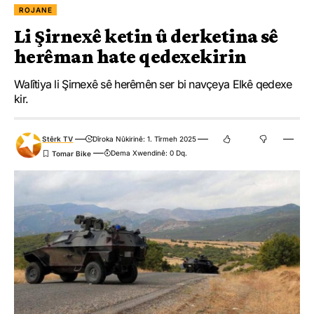
ROJANE
Li Şirnexê ketin û derketina sê
herêman hate qedexekirin
Walîtiya li Şirnexê sê herêmên ser bi navçeya Elkê qedexe
kir.
Stêrk TV
Dîroka Nûkirinê: 1. Tîrmeh 2025
Dema Xwendinê: 0 Dq.