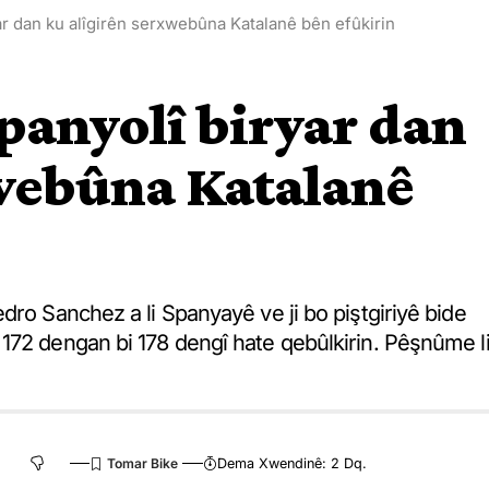
r dan ku alîgirên serxwebûna Katalanê bên efûkirin
panyolî biryar dan
xwebûna Katalanê
dro Sanchez a li Spanyayê ve ji bo piştgiriyê bide
172 dengan bi 178 dengî hate qebûlkirin. Pêşnûme l
Dema Xwendinê: 2 Dq.