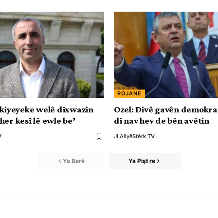
ROJANE
rkiyeyeke welê dixwazin
Ozel: Divê gavên demokr
her kesî lê ewle be’
di nav hev de bên avêtin
V
Ji Aliyê
Stêrk TV
Ya Berê
Ya Pişt re