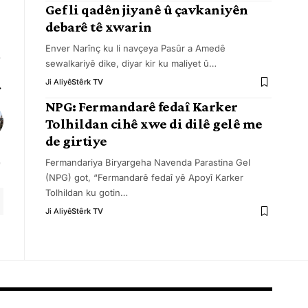
Gef li qadên jiyanê û çavkaniyên
debarê tê xwarin
Enver Narînç ku li navçeya Pasûr a Amedê
sewalkariyê dike, diyar kir ku maliyet û
…
Ji Aliyê
Stêrk TV
NPG: Fermandarê fedaî Karker
Tolhildan cihê xwe di dilê gelê me
de girtiye
Fermandariya Biryargeha Navenda Parastina Gel
(NPG) got, “Fermandarê fedaî yê Apoyî Karker
Tolhildan ku gotin
…
Ji Aliyê
Stêrk TV