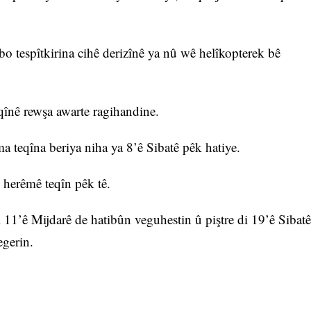
i bo tespîtkirina cihê derizînê ya nû wê helîkopterek bê
eqînê rewşa awarte ragihandine.
ma teqîna beriya niha ya 8’ê Sibatê pêk hatiye.
 herêmê teqîn pêk tê.
 11’ê Mijdarê de hatibûn veguhestin û piştre di 19’ê Sibatê
egerin.