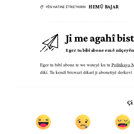
HEMÛ BAJAR
YÊN HATINE ÊTÎKETKIRIN
Ji me agahî bist
Eger tu bibî abone em ê nûçeyên l
Eger tu bibî abone te we wateyê ku tu
Polîtikaya
dikî. Tu kendî bixwazî dikarî ji abonetiyê derkevî
Çi