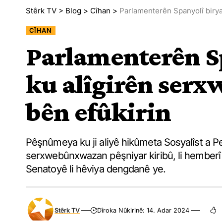
Stêrk TV
>
Blog
>
Cîhan
>
Parlamenterên Spanyolî birya
CÎHAN
Parlamenterên S
ku alîgirên ser
bên efûkirin
Pêşnûmeya ku ji aliyê hikûmeta Sosyalîst a Pe
serxwebûnxwazan pêşniyar kiribû, li hemberî 
Senatoyê li hêviya dengdanê ye.
Stêrk TV
Dîroka Nûkirinê: 14. Adar 2024