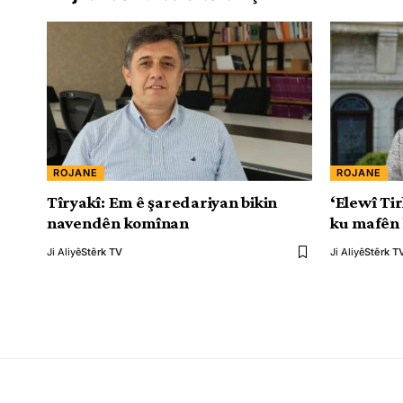
ROJANE
ROJANE
Tîryakî: Em ê şaredariyan bikin
‘Elewî Ti
navendên komînan
ku mafên 
Ji Aliyê
Stêrk TV
Ji Aliyê
Stêrk T