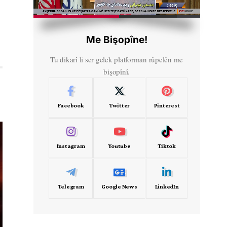
HD
00:38
Me Bişopîne!
Tu dikarî li ser gelek platforman rûpelên me
bişopînî.
Facebook
Twitter
Pinterest
Instagram
Youtube
Tiktok
Telegram
Google News
LinkedIn