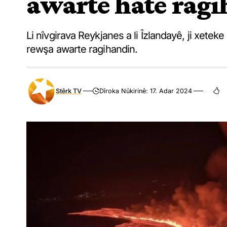
awarte hate rag
Li nîvgirava Reykjanes a li Îzlandayê, ji xetek
rewşa awarte ragihandin.
Stêrk TV
Dîroka Nûkirinê: 17. Adar 2024