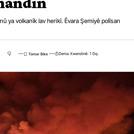
ihandin
e nû ya volkanîk lav herikî. Êvara Şemiyê polîsan
Dema Xwendinê: 1 Dq.