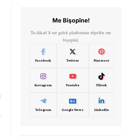
Me Bişopîne!
Tu dikarî li ser gelek platforman rûpelên me
bişopînî.
Facebook
Twitter
Pinterest
Instagram
Youtube
Tiktok
i
Telegram
Google News
LinkedIn