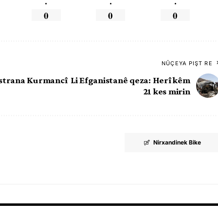
.
.
.
0
0
0
NÛÇEYA PIŞT RE
 strana Kurmancî
Li Efganistanê qeza: Herî kêm
21 kes mirin
Nirxandinek Bike