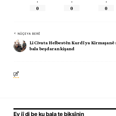
.
.
.
0
0
0
NÛÇEYA BERÊ
Li Civata Helbestên Kurdî ya Kirmaşanê
bala beşdaran kişand
Ev jî di be ku bala te bikşînin