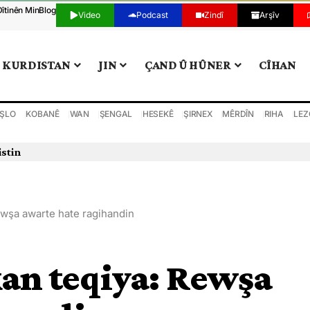
Dîtinên Min
Blog
Video
Podcast
Zindî
Arşîv
KURDISTAN
JIN
ÇAND Û HÛNER
CÎHAN
ŞLO
KOBANÊ
WAN
ŞENGAL
HESEKÊ
ŞIRNEX
MÊRDÎN
RIHA
LEZ
istin
Rewşa awarte hate ragihandin
kan teqiya: Rewşa