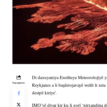
Di daxuyaniya Enstîtuya Meteorolojiyê ya
Parvekirin
Reykjanes a li başûrrojavayê welêt li xet
destpê kiriye’.
IMO’yê diyar kir ku li gorî ‘nirxandina d