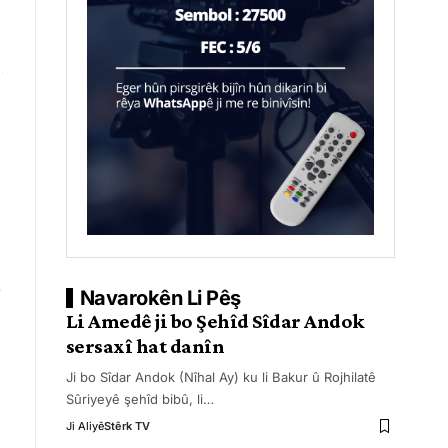
Navarokên Li Pêş
Li Amedê ji bo Şehîd Sîdar Andok
sersaxî hat danîn
Ji bo Sîdar Andok (Nîhal Ay) ku li Bakur û Rojhilatê
Sûriyeyê şehîd bibû, li
…
Ji Aliyê
Stêrk TV