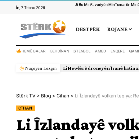
Ji Bo Min
Favoriyên Min
Tomarên Min
În, 7 Tebax 2026
DESTPÊK
ROJANE
HEMÛ BAJAR
BEHDÎNAN
STENBOL
AMED
ENQERE
QAMI
Nûçeyên Lezgîn
Li Hewlêrê droneyên Îranê hatin x
Stêrk TV
>
Blog
>
Cîhan
>
Li Îzlandayê volkan teqiya: 
CÎHAN
Li Îzlandayê vol