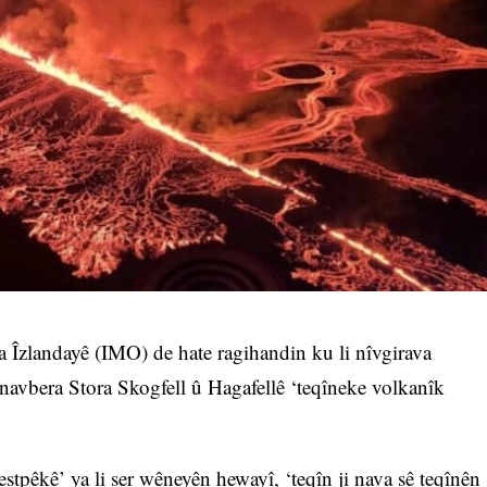
 Îzlandayê (IMO) de hate ragihandin ku li nîvgirava
a navbera Stora Skogfell û Hagafellê ‘teqîneke volkanîk
estpêkê’ ya li ser wêneyên hewayî, ‘teqîn ji nava sê teqînên