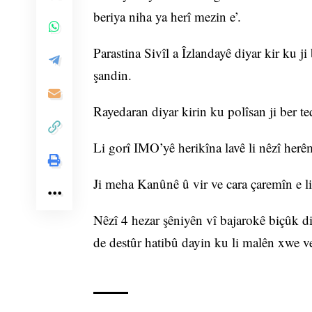
beriya niha ya herî mezin e’.
Parastina Sivîl a Îzlandayê diyar kir ku j
şandin.
Rayedaran diyar kirin ku polîsan ji ber t
Li gorî IMO’yê herikîna lavê li nêzî herê
Ji meha Kanûnê û vir ve cara çaremîn e li
Nêzî 4 hezar şêniyên vî bajarokê biçûk di
de destûr hatibû dayin ku li malên xwe v