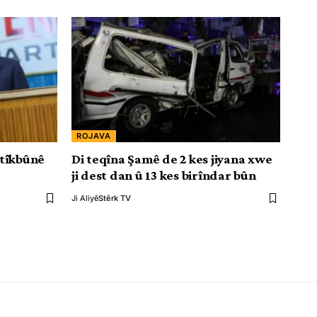
ROJAVA
atîkbûnê
Di teqîna Şamê de 2 kes jiyana xwe
ji dest dan û 13 kes birîndar bûn
Ji Aliyê
Stêrk TV