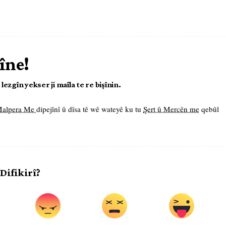
îne!
ezgîn yekser ji maîla te re bişînin.
 Malpera Me
dipejînî û dîsa tê wê wateyê ku tu
Şert û Mercên me
qebûl
 Difikirî?