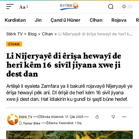
Aa
Kurdistan
Jin
Çand û Hûner
Cîhan
Rojava
R
Stêrk TV
>
Blog
>
Cîhan
>
Li Nîjeryayê di êrîşa hewayî de herî kêm 16 sivîl jiyana xwe ji dest dan
CÎHAN
Li Nîjeryayê di êrîşa hewayî de
herî kêm 16 sivîl jiyana xwe ji
dest dan
Artêşê li eyaleta Zamfara ya li bakurê rojavayê Nîjeryayê ye
êrîşa hewayî pêk anî. DI êrîşê de herî kêm 16 sivîl jiyana
xwe ji dest dan. Hat îdiakirin ku gundî bi şaştî bûne hedef.
Stêrk TV
Dîroka Nûkirinê: 17. Çile 2025
Dema Xwendinê: 1 Dq.