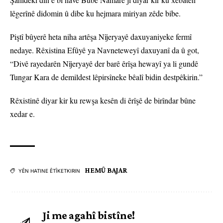
lêgerînê didomin û dibe ku hejmara miriyan zêde bibe.
Piştî bûyerê heta niha artêşa Nîjeryayê daxuyaniyeke fermî
nedaye. Rêxistina Efûyê ya Navneteweyî daxuyanî da û got,
“Divê rayedarên Nîjeryayê der barê êrîşa hewayî ya li gundê
Tungar Kara de demildest lêpirsîneke bêalî bidin destpêkirin.”
Rêxistinê diyar kir ku rewşa kesên di êrîşê de birîndar bûne
xedar e.
HEMÛ BAJAR
YÊN HATINE ÊTÎKETKIRIN
Ji me agahî bistîne!