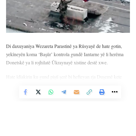
Di daxuyaniya Wezareta Parastinê ya Rûsyayê de hate gotin,
yekîneyên koma ‘Başûr’ kontrola gundê Iantarne yê li herêma
Donetskê ya li rojhilatê Ûkraynayê xistine destê xwe.
Hate îdîakirin ku gund piştî şerê bi hefteyan rja Duşemê kete
destê Moskowayê.
Vê Nûçeyê Bixwîne
Wezareta Parastinê ya Rûsyayê her wiha diyar kir ku roja
Yekşemê gundê Kalinove yê li herêma Harkivê ya li
bakurrojhilatê Ûkraynayê ketiye destê wan.