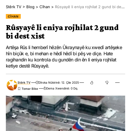
Stêrk TV
>
Blog
>
Cîhan
>
Rûsyayê li eniya rojhilat 2 gund bi dest xist
CÎHAN
Rûsyayê li eniya rojhilat 2 gund
bi dest xist
Artêşa Rûs li hemberî hêzên Ûkraynayê ku xwedî artêşeke
hîn biçûk e, bi mehan e hêdî hêdî bi pêş ve diçe. Hate
ragihandin ku kontrola du gundên din ên li eniya rojhilat
ketiye destê Rûsyayê.
Stêrk TV
Dîroka Nûkirinê: 12. Çile 2025
Dema Xwendinê: 0 Dq.