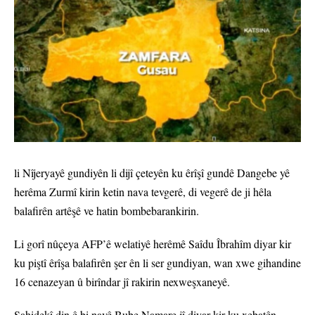
li Nîjeryayê gundiyên li dijî çeteyên ku êrîşî gundê Dangebe yê
herêma Zurmî kirin ketin nava tevgerê, di vegerê de ji hêla
balafirên artêşê ve hatin bombebarankirin.
Li gorî nûçeya AFP’ê welatiyê herêmê Saîdu Îbrahîm diyar kir
ku piştî êrîşa balafirên şer ên li ser gundiyan, wan xwe gihandine
16 cenazeyan û birîndar jî rakirin nexweşxaneyê.
Şahidekî din ê bi navê Bube Namare jî diyar kir ku xebatên