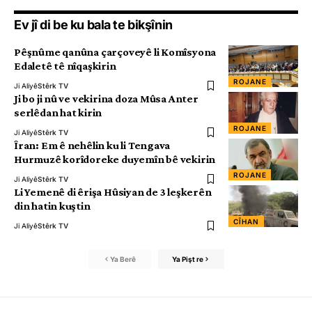
Ev jî di be ku bala te bikşînin
Pêşnûme qanûna çarçoveyê li Komîsyona
Edaletê tê nîqaşkirin
ROJANE
Ji Aliyê
Stêrk TV
Ji bo ji nû ve vekirina doza Mûsa Anter
serlêdan hat kirin
ROJANE
Ji Aliyê
Stêrk TV
Îran: Em ê nehêlin ku li Tengava
Hurmuzê korîdoreke duyemîn bê vekirin
ROJANE
Ji Aliyê
Stêrk TV
Li Yemenê di êrişa Hûsiyan de 3 leşkerên
din hatin kuştin
CÎHAN
Ji Aliyê
Stêrk TV
Ya Berê
Ya Pişt re