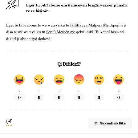
Eger tu bibî abone em ê nûçeyên lezgîn yekser ji maîla
te re bişînin.
Eger tu bibî abone te we wateyê ku tu
Polîtikaya Malpera Me
dipejînî û
dîsa tê wê wateyê ku tu
Şert û Mercên me
qebûl dikî. Tu kendî bixwazî
dikarî ji abonetiyê derkevî
Çi Difikirî?
.
.
.
.
.
.
0
0
0
0
0
0
Nirxandinek Bike