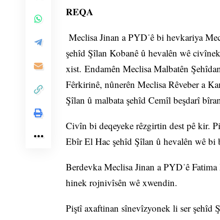
REQA
Meclisa Jinan a PYDˈê bi hevkariya Mecl
şehîd Şîlan Kobanê û hevalên wê civînek 
xist. Endamên Meclisa Malbatên Şehîdan
Fêrkirinê, nûnerên Meclisa Rêveber a K
Şîlan û malbata şehîd Cemîl beşdarî bîra
Civîn bi deqeyeke rêzgirtin dest pê kir.
Ebîr El Hac şehîd Şîlan û hevalên wê bi
Berdevka Meclisa Jinan a PYDˈê Fatima Xe
hinek rojnivîsên wê xwendin.
Piştî axaftinan sînevîzyonek li ser şehîd