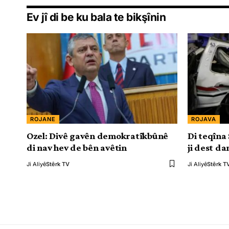
Ev jî di be ku bala te bikşînin
ROJANE
ROJAVA
Ozel: Divê gavên demokratîkbûnê
Di teqîna
di nav hev de bên avêtin
ji dest da
Ji Aliyê
Stêrk TV
Ji Aliyê
Stêrk T