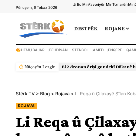
Ji Bo Min
Favoriyên Min
Tomarên Min
Pêncşem, 6 Tebax 2026
DESTPÊK
ROJANE
HEMÛ BAJAR
BEHDÎNAN
STENBOL
AMED
ENQERE
QAMI
Nûçeyên Lezgîn
Bi 2 dronan êrîşî gundekî Dûkanê h
Stêrk TV
>
Blog
>
Rojava
>
Li Reqa û Çilaxayê Şîlan Ko
ROJAVA
Li Reqa û Çilaxa