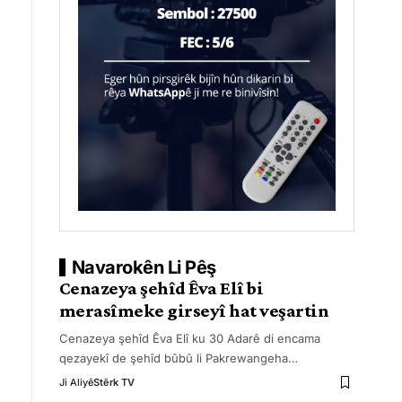
Navarokên Li Pêş
Cenazeya şehîd Êva Elî bi
merasîmeke girseyî hat veşartin
Cenazeya şehîd Êva Elî ku 30 Adarê di encama
qezayekî de şehîd bûbû li Pakrewangeha
…
Ji Aliyê
Stêrk TV