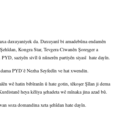
laxa daxuyaniyek da. Daxuyanî bi amadebûna endamên
 Şehîdan, Kongra Star, Tevgera Ciwanên Şoreşger a
PYD, saziyên sivîl û nûnerên partiyên siyasî hate dayîn.
 endama PYDˈê Nezha Seyfedîn ve hat xwendin.
lên wê hatin bibîranîn û hate gotin, têkoşer Şîlan ji dema
Kurdistanê heya kêliya şehadeta wê mînaka jina azad bû.
wan soza domandina xeta şehîdan hate dayîn.