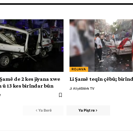
ROJAVA
 Şamê de 2 kes jiyana xwe
Li Şamê teqîn çêbû; birîn
n û 13 kes birîndar bûn
Ji Aliyê
Stêrk TV
V
Ya Berê
Ya Pişt re