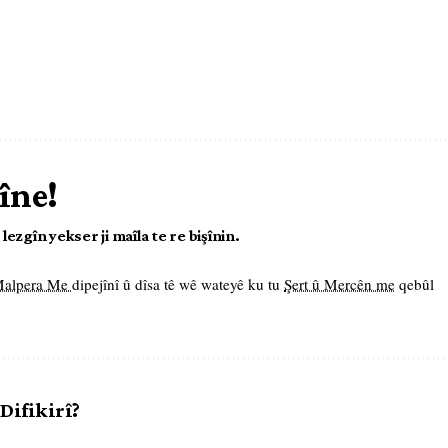
îne!
ezgîn yekser ji maîla te re bişînin.
 Malpera Me
dipejînî û dîsa tê wê wateyê ku tu
Şert û Mercên me
qebûl
 Difikirî?