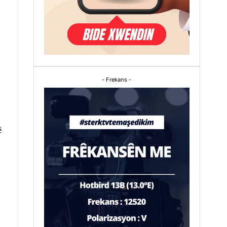
- Frekans -
ê