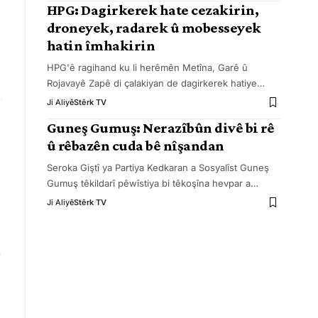
HPG: Dagirkerek hate cezakirin,
droneyek, radarek û mobesseyek
hatin îmhakirin
HPG'ê ragihand ku li herêmên Metîna, Garê û
Rojavayê Zapê di çalakiyan de dagirkerek hatiye
…
Ji Aliyê
Stêrk TV
Guneş Gumuş: Nerazîbûn divê bi rê
û rêbazên cuda bê nîşandan
Seroka Giştî ya Partiya Kedkaran a Sosyalîst Guneş
Gumuş têkildarî pêwîstiya bi têkoşîna hevpar a
…
Ji Aliyê
Stêrk TV