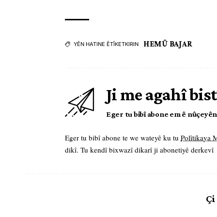
HEMÛ BAJAR
YÊN HATINE ÊTÎKETKIRIN
Ji me agahî bist
Eger tu bibî abone em ê nûçeyên l
Eger tu bibî abone te we wateyê ku tu
Polîtikaya
dikî. Tu kendî bixwazî dikarî ji abonetiyê derkevî
Çi