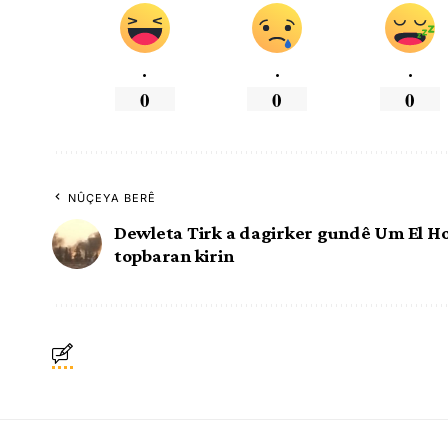
.
.
.
0
0
0
NÛÇEYA BERÊ
Dewleta Tirk a dagirker gundê Um El H
topbaran kirin