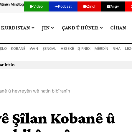
Dîtinên Min
Blog
Video
Podcast
Zindî
Arşîv
KURDISTAN
JIN
ÇAND Û HÛNER
CÎHAN
ŞLO
KOBANÊ
WAN
ŞENGAL
HESEKÊ
ŞIRNEX
MÊRDÎN
RIHA
LEZ
at kirin
banê û hevreyên wê hatin bibîranîn
yê Şîlan Kobanê û