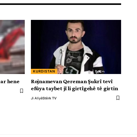
KURDISTAN
dar hene
Rojnamevan Qereman Şukrî tevî
efûya taybet jî li girtîgehê tê girtin
Ji Aliyê
Stêrk TV