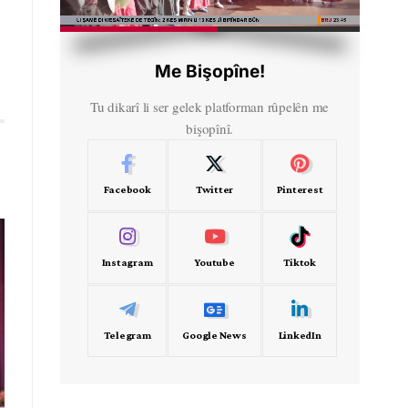
HD
00:35
Me Bişopîne!
Tu dikarî li ser gelek platforman rûpelên me
bişopînî.
Facebook
Twitter
Pinterest
Instagram
Youtube
Tiktok
Telegram
Google News
LinkedIn