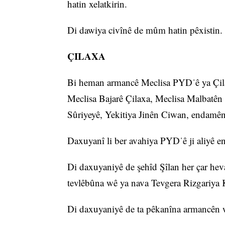
hatin xelatkirin.
Di dawiya civînê de mûm hatin pêxistin.
ÇILAXA
Bi heman armancê Meclisa PYDˈê ya Çi
Meclisa Bajarê Çilaxa, Meclisa Malbatên
Sûriyeyê, Yekitiya Jinên Ciwan, endamên 
Daxuyanî li ber avahiya PYDˈê ji aliyê
Di daxuyaniyê de şehîd Şîlan her çar heva
tevlêbûna wê ya nava Tevgera Rizgariya 
Di daxuyaniyê de ta pêkanîna armancên 