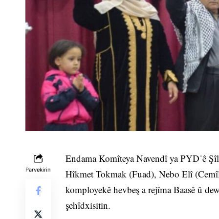
Endama Komîteya Navendî ya PYDˈê Şîla
Parvekirin
Hîkmet Tokmak (Fuad), Nebo Elî (Cemîl
komployekê hevbeş a rejîma Baasê û dewle
şehîdxisitin.