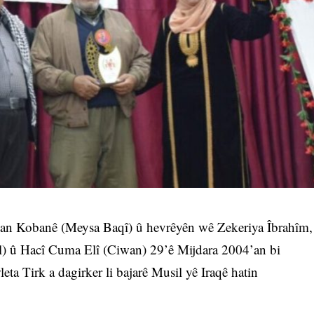
n Kobanê (Meysa Baqî) û hevrêyên wê Zekeriya Îbrahîm,
) û Hacî Cuma Elî (Ciwan) 29’ê Mijdara 2004’an bi
ta Tirk a dagirker li bajarê Musil yê Iraqê hatin