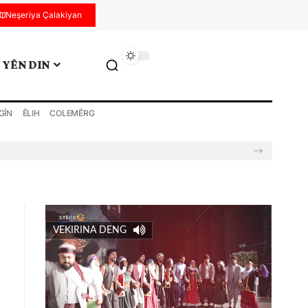
Neşeriya Çalakiyan
YÊN DIN
GÎN
ÊLIH
COLEMÊRG
VEKIRINA DENG