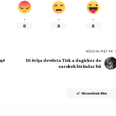
.
.
.
0
0
0
NÛÇEYA PIŞT RE
oşê
Di êrîşa dewleta Tirk a dagirker de
zarokek birîndar bû
Nirxandinek Bike