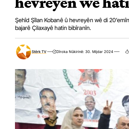
hevreyên wê hati
Şehîd Şîlan Kobanê û hevreyên wê di 20’emîn
bajarê Çilaxayê hatin bibîranîn.
Stêrk TV
Dîroka Nûkirinê: 30. Mijdar 2024