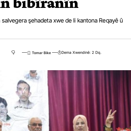
n bibîranîn
 salvegera şehadeta xwe de li kantona Reqayê û
Dema Xwendinê: 2 Dq.