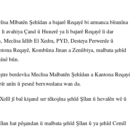
isa Mlbatên Şehîdan a bajarê Reqayê bi armanca bîranîna
li avahiya Çand û Hunerê ya li bajarê Reqayê li dar
, Meclisa Idlib El Xedra, PYD, Desteya Perwerde û
antona Reqayê, Kombûna Jinan a Zenûbiya, malbata şehîd
nînê bûn.
 Piştre berdevka Meclisa Malbatên Şehîdan a Kantona Reqay
 bîr anîn û pesnê berxwedana wan da.
lîl jî bal kişand ser têkoşîna şehîd Şîlan û hevalên wê û
 Şîlan hat pêşandan û malbata şehîd Şîlan û ya şehîd Cemîl