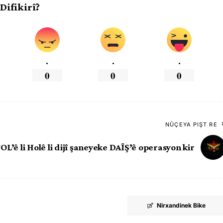
 Difikirî?
.
.
.
0
0
0
NÛÇEYA PIŞT RE
OL’ê li Holê li dijî şaneyeke DAÎŞ’ê operasyon kir
Nirxandinek Bike