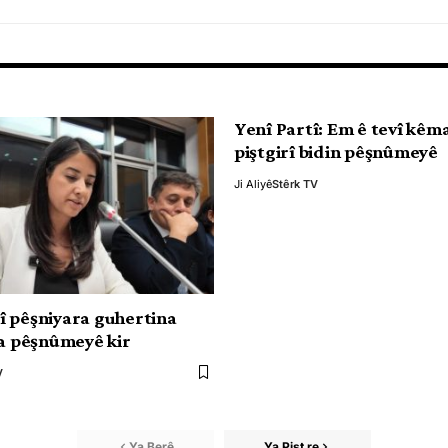
Yenî Partî: Em ê tevî kêm
piştgirî bidin pêşnûmeyê
Ji Aliyê
Stêrk TV
 pêşniyara guhertina
 a pêşnûmeyê kir
V
Ya Berê
Ya Pişt re