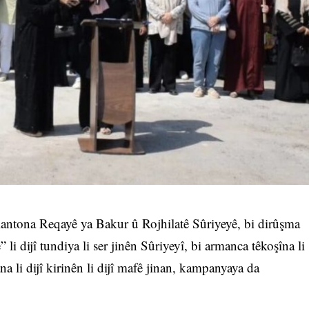
ntona Reqayê ya Bakur û Rojhilatê Sûriyeyê, bi dirûşma
 li dijî tundiya li ser jinên Sûriyeyî, bi armanca têkoşîna li
na li dijî kirinên li dijî mafê jinan, kampanyaya da