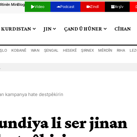
Dîtinên Min
Blog
Video
Podcast
Zindî
Arşîv
KURDISTAN
JIN
ÇAND Û HÛNER
CÎHAN
ŞLO
KOBANÊ
WAN
ŞENGAL
HESEKÊ
ŞIRNEX
MÊRDÎN
RIHA
LEZ
n
jinan kampanya hate destpêkirin
tundiya li ser jinan