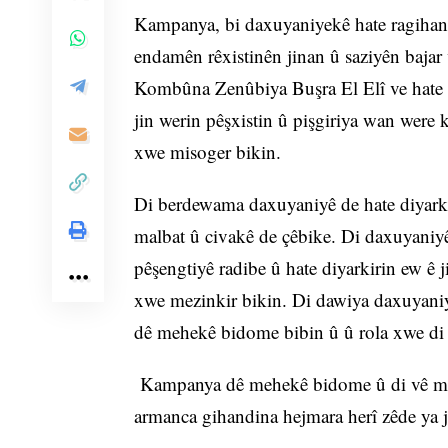
Kampanya, bi daxuyaniyekê hate ragihan
endamên rêxistinên jinan û saziyên bajar
Kombûna Zenûbiya Buşra El Elî ve hate 
jin werin pêşxistin û pişgiriya wan were k
xwe misoger bikin.
Di berdewama daxuyaniyê de hate diyarkir
malbat û civakê de çêbike. Di daxuyaniyê
pêşengtiyê radibe û hate diyarkirin ew ê j
xwe mezinkir bikin. Di dawiya daxuyaniyê
dê mehekê bidome bibin û û rola xwe di 
Kampanya dê mehekê bidome û di vê mehê
armanca gihandina hejmara herî zêde ya j