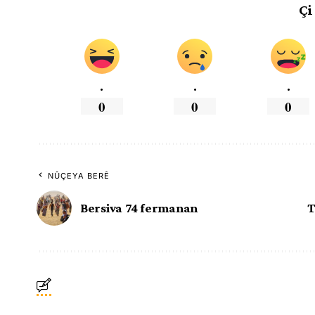
Çi
.
.
.
0
0
0
NÛÇEYA BERÊ
Bersiva 74 fermanan
T