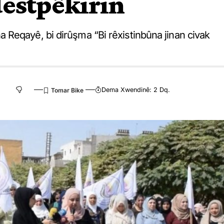
estpêkirin
Reqayê, bi dirûşma “Bi rêxistinbûna jinan civak
Dema Xwendinê: 2 Dq.