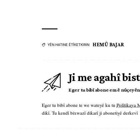
HEMÛ BAJAR
YÊN HATINE ÊTÎKETKIRIN
Ji me agahî bist
Eger tu bibî abone em ê nûçeyên l
Eger tu bibî abone te we wateyê ku tu
Polîtikaya
dikî. Tu kendî bixwazî dikarî ji abonetiyê derkevî