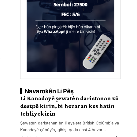
Navarokên Li Pêş
Li Kanadayê şewatên daristanan zû
destpê kirin, bi hezaran kes hatin
tehliyekirin
Şewatên daristanan ên li eyaleta Brîtîsh Colûmbîa ya
Kanadayê çêbûyîn, gihişt qada qasî 4 hezar
…