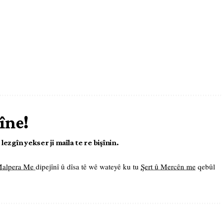
îne!
ezgîn yekser ji maîla te re bişînin.
 Malpera Me
dipejînî û dîsa tê wê wateyê ku tu
Şert û Mercên me
qebûl