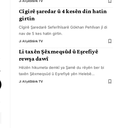
Ji Aliyê
Stêrk TV
Cîgirê şaredar û 4 kesên din hatin
girtin
Cîgirê Şaredarê Seferîhîsarê Gökhan Pehlîvan jî di
nav de 5 kes hatin girtin.
Ji Aliyê
Stêrk TV
Li taxên Şêxmeqsûd û Eşrefiyê
rewşa dawî
Hêzên hikumeta demkî ya Şamê du rêyên ber bi
taxên Şêxmeqsûd û Eşrefiyê yên Helebê
…
Ji Aliyê
Stêrk TV