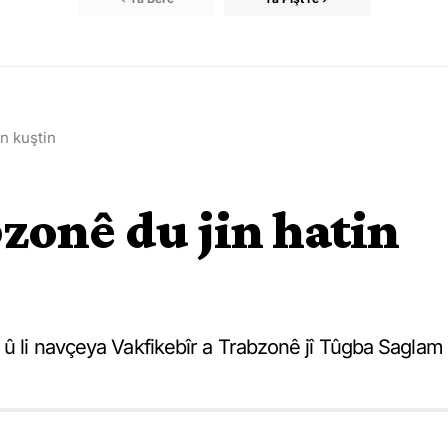
in kuştin
bzonê du jin hatin
 û li navçeya Vakfikebîr a Trabzonê jî Tûgba Saglam