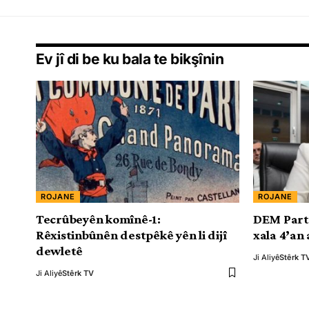
Ev jî di be ku bala te bikşînin
ROJANE
ROJANE
Tecrûbeyên komînê-1:
DEM Partî
Rêxistinbûnên destpêkê yên li dijî
xala 4’an
dewletê
Ji Aliyê
Stêrk T
Ji Aliyê
Stêrk TV