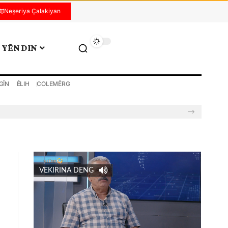
Neşeriya Çalakiyan
YÊN DIN
GÎN
ÊLIH
COLEMÊRG
VEKIRINA DENG