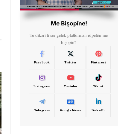
HD
00:49
Me Bişopîne!
Tu dikarî li ser gelek platforman rûpelên me
bişopînî.
Facebook
Twitter
Pinterest
Instagram
Youtube
Tiktok
Telegram
Google News
LinkedIn