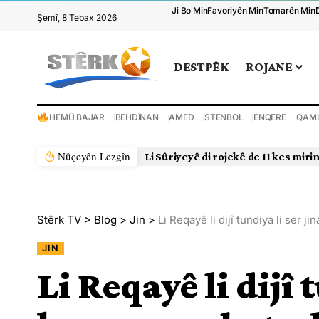
Ji Bo Min
Favoriyên Min
Tomarên Min
Şemî, 8 Tebax 2026
DESTPÊK
ROJANE
HEMÛ BAJAR
BEHDÎNAN
AMED
STENBOL
ENQERE
QAMI
Nûçeyên Lezgîn
Li Sûriyeyê di rojekê de 11 kes miri
Stêrk TV
>
Blog
>
Jin
>
Li Reqayê li dijî tundiya li ser 
JIN
Li Reqayê li dijî 