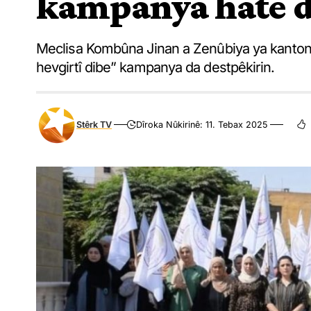
kampanya hate d
Meclisa Kombûna Jinan a Zenûbiya ya kantona 
hevgirtî dibe” kampanya da destpêkirin.
Stêrk TV
Dîroka Nûkirinê: 11. Tebax 2025