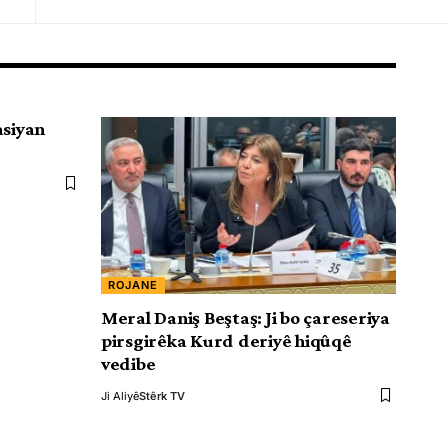
asiyan
ROJANE
Meral Daniş Beştaş: Ji bo çareseriya
pirsgirêka Kurd deriyê hiqûqê
vedibe
Ji Aliyê
Stêrk TV