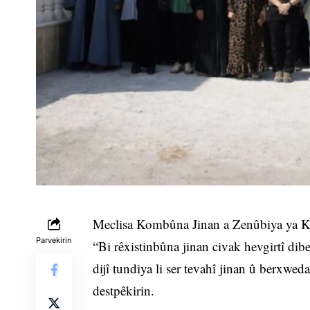
Meclisa Kombûna Jinan a Zenûbiya ya Ka
Parvekirin
“Bi rêxistinbûna jinan civak hevgirtî dibe”
dijî tundiya li ser tevahî jinan û berxweda
destpêkirin.