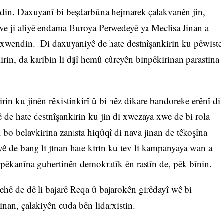
din. Daxuyanî bi beşdarbûna hejmarek çalakvanên jin,
 ve ji aliyê endama Buroya Perwedeyê ya Meclisa Jinan a
xwendin. Di daxuyaniyê de hate destnîşankirin ku pêwist
irin, da karibin li dijî hemû cûreyên binpêkirinan parastina
in ku jinên rêxistinkirî û bi hêz dikare bandoreke erênî di
 de hate destnîşankirin ku jin di xwezaya xwe de bi rola
i bo belavkirina zanista hiqûqî di nava jinan de têkoşîna
 de bang li jinan hate kirin ku tev li kampanyaya wan a
pêkanîna guhertinên demokratîk ên rastîn de, pêk bînin.
 de dê li bajarê Reqa û bajarokên girêdayî wê bi
inan, çalakiyên cuda bên lidarxistin.