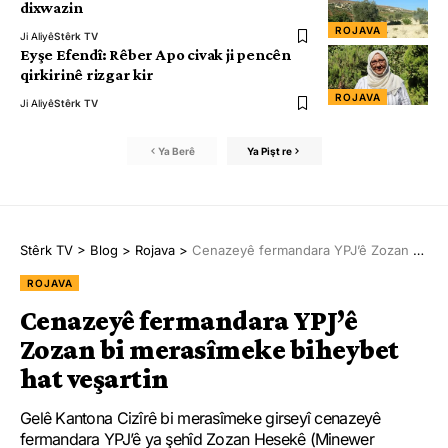
dixwazin
ROJAVA
Ji Aliyê
Stêrk TV
Eyşe Efendî: Rêber Apo civak ji pencên
qirkirinê rizgar kir
ROJAVA
Ji Aliyê
Stêrk TV
Ya Berê
Ya Pişt re
Stêrk TV
>
Blog
>
Rojava
>
Cenazeyê fermandara YPJ’ê Zozan bi merasîmeke biheybet hat veşartin
ROJAVA
Cenazeyê fermandara YPJ’ê
Zozan bi merasîmeke biheybet
hat veşartin
Gelê Kantona Cizîrê bi merasîmeke girseyî cenazeyê
fermandara YPJ’ê ya şehîd Zozan Hesekê (Minewer