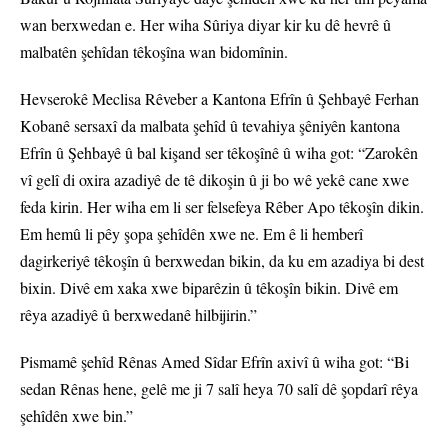
wan berxwedan e. Her wiha Sûriya diyar kir ku dê hevrê û
malbatên şehîdan têkoşîna wan bidomînin.
Hevserokê Meclisa Rêveber a Kantona Efrîn û Şehbayê Ferhan
Kobanê sersaxî da malbata şehîd û tevahiya şêniyên kantona
Efrîn û Şehbayê û bal kişand ser têkoşînê û wiha got: “Zarokên
vî gelî di oxira azadiyê de tê dikoşin û ji bo wê yekê cane xwe
feda kirin. Her wiha em li ser felsefeya Rêber Apo têkoşîn dikin.
Em hemû li pêy şopa şehîdên xwe ne. Em ê li hemberî
dagirkeriyê têkoşîn û berxwedan bikin, da ku em azadiya bi dest
bixin. Divê em xaka xwe biparêzin û têkoşîn bikin. Divê em
rêya azadiyê û berxwedanê hilbijirin.”
Pismamê şehîd Rênas Amed Sîdar Efrîn axivî û wiha got: “Bi
sedan Rênas hene, gelê me ji 7 salî heya 70 salî dê şopdarî rêya
şehîdên xwe bin.”