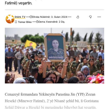
Fatimê) veşartin.
Stêrk TV
Dîroka Nûkirinê: 3. Gulan 2024
Dema Xwendinê: 2 Dq.
Cenazeyê fermandara Yekîneyên Parastina Jin (YPJ) Zozan
Hesekê (Minewer Fatimê), 2`yê Nîsanê şehîd bû, li Goristana
Şehîd Dijwar a Hesekê bi merasîmeke biheybet hat veşartin.