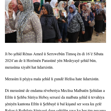
Ji bo şehîd Rênas Amed û Serxwebûn Timoq ên di 16’ê Sibata
2024’an de li Herêmên Parastinê yên Medeyayê şehîd bûn,
merasîma xiyabî hat lidarxistin.
Merasîm li pêşiya mala şehîd li gundê Helîsa hate lidarxistin.
Di merasîmê de endama rêveberiya Meclisa Malbatên Şehîdan a
Efrîn û Şehba Sûriya Hebeş sersaxî da malbata şehîd û tevahiya
şêniyên kantona Efrîn û Şehbayê û bal kişand ser soza ku gelê
Bakur û Rojhilata Sûriyayê daye şehîdên xwe ku her tim peyama