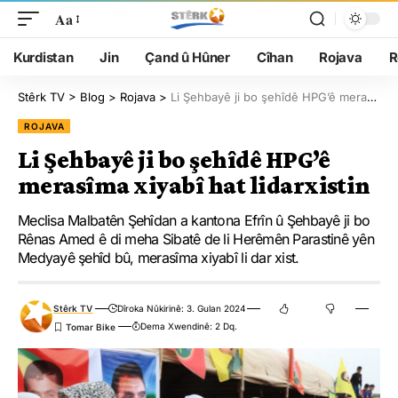
Aa
Kurdistan
Jin
Çand û Hûner
Cîhan
Rojava
R
Stêrk TV
>
Blog
>
Rojava
>
Li Şehbayê ji bo şehîdê HPG’ê merasîma xiyabî hat lidarxistin
ROJAVA
Li Şehbayê ji bo şehîdê HPG’ê
merasîma xiyabî hat lidarxistin
Meclisa Malbatên Şehîdan a kantona Efrîn û Şehbayê ji bo
Rênas Amed ê di meha Sibatê de li Herêmên Parastinê yên
Medyayê şehîd bû, merasîma xiyabî li dar xist.
Stêrk TV
Dîroka Nûkirinê: 3. Gulan 2024
Dema Xwendinê: 2 Dq.