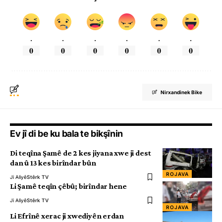
.
.
.
.
.
.
0
0
0
0
0
0
Nirxandinek Bike
Ev jî di be ku bala te bikşînin
Di teqîna Şamê de 2 kes jiyana xwe ji dest
dan û 13 kes birîndar bûn
ROJAVA
Ji Aliyê
Stêrk TV
Li Şamê teqîn çêbû; birîndar hene
Ji Aliyê
Stêrk TV
ROJAVA
Li Efrînê xerac ji xwediyên erdan