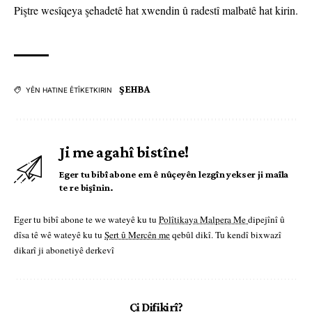
Piştre wesîqeya şehadetê hat xwendin û radestî malbatê hat kirin.
ŞEHBA
YÊN HATINE ÊTÎKETKIRIN
Ji me agahî bistîne!
Eger tu bibî abone em ê nûçeyên lezgîn yekser ji maîla
te re bişînin.
Eger tu bibî abone te we wateyê ku tu
Polîtikaya Malpera Me
dipejînî û
dîsa tê wê wateyê ku tu
Şert û Mercên me
qebûl dikî. Tu kendî bixwazî
dikarî ji abonetiyê derkevî
Çi Difikirî?