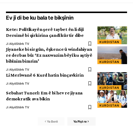
Ev jî di be ku bala te bikşînin
Kete: Polîtîkayên şerê taybet ên li dijî
Dersimê bi qirkirina çandî kûrtir dibe
KURDISTAN
Ji Aliyê
Stêrk TV
Jiyaneke bi sirgûn, êşkence û windahiyan
re derbas bû: ‘Ez naxwazim bêyî ku aştiyê
bibînim bimrim’
KURDISTAN
Ji Aliyê
Stêrk TV
Li Merîwanê 6 Kurd hatin binçavkirin
Ji Aliyê
Stêrk TV
KURDISTAN
Sebahat Tuncel: Em ê bi hev re jiyana
demokratîk ava bikin
KURDISTAN
Ji Aliyê
Stêrk TV
Ya Berê
Ya Pişt re