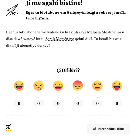
Ji me agahî bistîne!
Eger tu bibî abone em ê nûçeyên lezgîn yekser ji maîla
te re bişînin.
Eger tu bibî abone te we wateyê ku tu
Polîtikaya Malpera Me
dipejînî û
dîsa tê wê wateyê ku tu
Şert û Mercên me
qebûl dikî. Tu kendî bixwazî
dikarî ji abonetiyê derkevî
Çi Difikirî?
.
.
.
.
.
.
0
0
0
0
0
0
Nirxandinek Bike