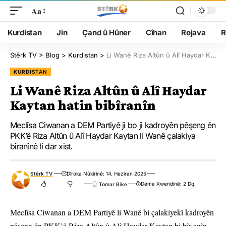
Aa
Kurdistan
Jin
Çand û Hûner
Cîhan
Rojava
R
Stêrk TV
>
Blog
>
Kurdistan
>
Li Wanê Riza Altûn û Alî Haydar Kaytan hatin bibîranîn
KURDISTAN
Li Wanê Riza Altûn û Alî Haydar
Kaytan hatin bibîranîn
Meclîsa Ciwanan a DEM Partiyê ji bo ji kadroyên pêşeng ên
PKK’ê Riza Altûn û Alî Haydar Kaytan li Wanê çalakiya
bîranînê li dar xist.
Stêrk TV
Dîroka Nûkirinê: 14. Hezîran 2025
Dema Xwendinê: 2 Dq.
Meclîsa Ciwanan a DEM Partiyê li Wanê bi çalakiyekî kadroyên
pêşeng ên PKK’ê Riza Altûn û Alî Haydar Kaytan bi bîr anîn.