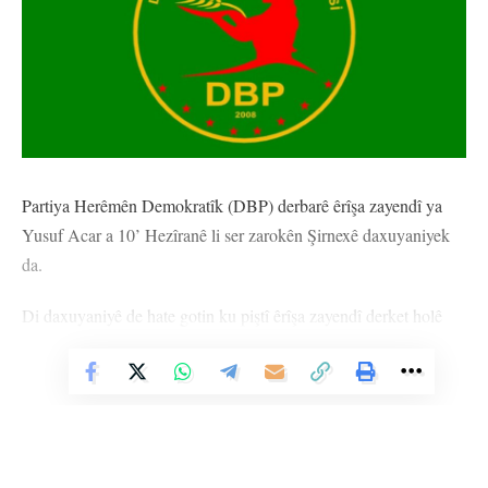
Partiya Herêmên Demokratîk (DBP) derbarê êrîşa zayendî ya
Yusuf Acar a 10’ Hezîranê li ser zarokên Şirnexê daxuyaniyek
da.
Di daxuyaniyê de hate gotin ku piştî êrîşa zayendî derket holê
xelkê taxê daket kolanê û bi meşekê protesto kir û wiha hate
gotin: “Ev berteka mafdar a civakê îfadeya berpirsiyariya civakî
Vê Nûçeyê Bixwîne
û bêdengnemayina li hember sûcên îstîsmarê yên li dijî zarokan
e.”
Daxuyanî wiha berdewam kir: “Li dijî her cûre îstîsmar,