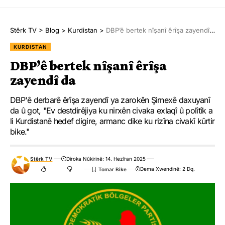
Stêrk TV
>
Blog
>
Kurdistan
>
DBP’ê bertek nîşanî êrîşa zayendî da
KURDISTAN
DBP’ê bertek nîşanî êrîşa
zayendî da
DBP'ê derbarê êrîşa zayendî ya zarokên Şirnexê daxuyanî
da û got, "Ev destdirêjiya ku nirxên civaka exlaqî û polîtîk a
li Kurdistanê hedef digire, armanc dike ku rizîna civakî kûrtir
bike."
Stêrk TV
Dîroka Nûkirinê: 14. Hezîran 2025
Dema Xwendinê: 2 Dq.