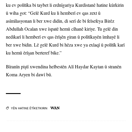
ku ev polîtîka bi taybet li erdnîgariya Kurdistanê hatine kûrkirin
û wiha got: “Gelê Kurd ku li hemberî ev qas zext û
asîmîlasyonan li ber xwe didin, di serî de bi felsefeya Birêz
Abdullah Ocalan xwe îspatê hemû cîhanê kiriye. Tu gelê din
nedikarî li hemberî ev qas êrîşên giran û polîtîkayên îmhayê li
ber xwe bidin. Lê gelê Kurd bi hêza xwe ya exlaqî û polîtîk karî
ku hemû êrîşan berteref bike.”
Bîranîn piştî xwendina helbestên Alî Haydar Kaytan û stranên
Koma Aryen bi dawî bû.
WAN
YÊN HATINE ÊTÎKETKIRIN