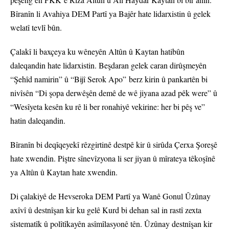
Bîranîn li Avahiya DEM Partî ya Bajêr hate lidarxistin û gelek
welatî tevlî bûn.
Çalakî li baxçeya ku wêneyên Altûn û Kaytan hatibûn
daleqandin hate lidarxistin. Beşdaran gelek caran dirûşmeyên
“Şehîd namirin” û “Bijî Serok Apo” berz kirin û pankartên bi
nivîsên “Di şopa derwêşên demê de wê jiyana azad pêk were” û
“Wesîyeta kesên ku rê li ber ronahiyê vekirine: her bi pêş ve”
hatin daleqandin.
Bîranîn bi deqîqeyekî rêzgirtinê destpê kir û sirûda Çerxa Şoreşê
hate xwendin. Piştre sînevîzyona li ser jiyan û mîrateya têkoşînê
ya Altûn û Kaytan hate xwendin.
Di çalakiyê de Hevseroka DEM Partî ya Wanê Gonul Ûzûnay
axîvî û destnîşan kir ku gelê Kurd bi dehan sal in rastî zexta
sîstematîk û polîtîkayên asîmîlasyonê tên. Ûzûnay destnîşan kir