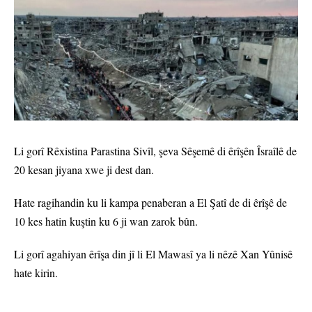
Li gorî Rêxistina Parastina Sivîl, şeva Sêşemê di êrîşên Îsraîlê de
20 kesan jiyana xwe ji dest dan.
Hate ragihandin ku li kampa penaberan a El Şatî de di êrîşê de
10 kes hatin kuştin ku 6 ji wan zarok bûn.
Li gorî agahiyan êrîşa din jî li El Mawasî ya li nêzê Xan Yûnisê
hate kirin.