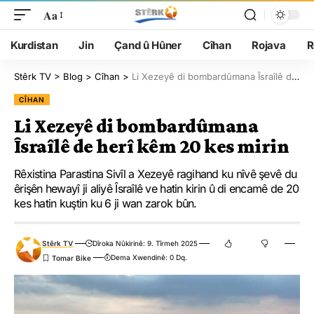
Aa
Kurdistan
Jin
Çand û Hûner
Cîhan
Rojava
R
Stêrk TV
>
Blog
>
Cîhan
>
Li Xezeyê di bombardûmana Îsraîlê de herî kêm 20 kes mirin
CÎHAN
Li Xezeyê di bombardûmana
Îsraîlê de herî kêm 20 kes mirin
Rêxistina Parastina Sivîl a Xezeyê ragihand ku nîvê şevê du
êrişên hewayî ji aliyê Îsraîlê ve hatin kirin û di encamê de 20
kes hatin kuştin ku 6 ji wan zarok bûn.
Stêrk TV
Dîroka Nûkirinê: 9. Tîrmeh 2025
Dema Xwendinê: 0 Dq.