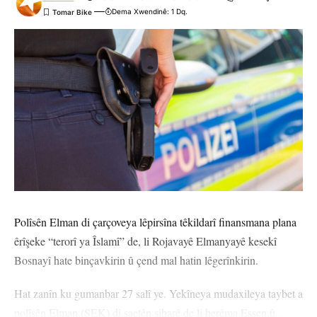
Dema Xwendinê: 1 Dq.
Polîsên Elman di çarçoveya lêpirsîna têkildarî finansmana plana
êrîşeke “terorî ya Îslamî” de, li Rojavayê Elmanyayê kesekî
Bosnayî hate binçavkirin û çend mal hatin lêgerînkirin.
Hat zanîn ku gumanbar 27 salî ye. Yekîneya mudaxileya taybet a
polîsên Elman (SEK) di saetên siharê de li herêma Essen û