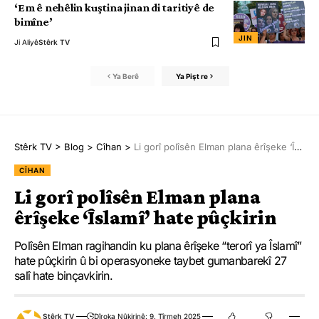
‘Em ê nehêlin kuştina jinan di taritiyê de
bimîne’
JIN
Ji Aliyê
Stêrk TV
Ya Berê
Ya Pişt re
Stêrk TV
>
Blog
>
Cîhan
>
Li gorî polîsên Elman plana êrîşeke ‘Îslamî’ hate pûçkirin
CÎHAN
Li gorî polîsên Elman plana
êrîşeke ‘Îslamî’ hate pûçkirin
Polîsên Elman ragihandin ku plana êrîşeke “terorî ya Îslamî”
hate pûçkirin û bi operasyoneke taybet gumanbarekî 27
salî hate binçavkirin.
Stêrk TV
Dîroka Nûkirinê: 9. Tîrmeh 2025