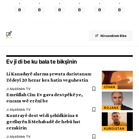
.
.
.
.
.
.
0
0
0
0
0
0
Nirxandinek Bike
Ev jî di be ku bala te bikşînin
Li Kanadayê alarma şewata daristanan:
Zêdeyî 20 hezar kes hatin veguhestin
CÎHAN
Ji Aliyê
Stêrk TV
Emrûllah Cîn: Ev gava destpêkê ye,
encam wê erênî be
ROJANE
Ji Aliyê
Stêrk TV
Kontrayê dest wî di şehîdkirina 4
gerîlayên li Mehabadê de hebû hat
cezakirin
KURDISTAN
Ji Aliyê
Stêrk TV