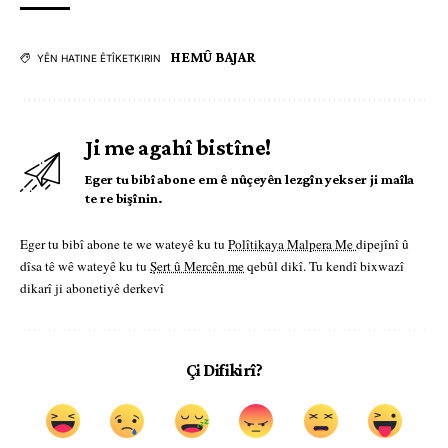
HEMÛ BAJAR
YÊN HATINE ÊTÎKETKIRIN
Ji me agahî bistîne!
Eger tu bibî abone em ê nûçeyên lezgîn yekser ji maîla
te re bişînin.
Eger tu bibî abone te we wateyê ku tu
Polîtikaya Malpera Me
dipejînî û
dîsa tê wê wateyê ku tu
Şert û Mercên me
qebûl dikî. Tu kendî bixwazî
dikarî ji abonetiyê derkevî
Çi Difikirî?