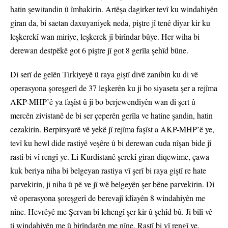
hatin şewitandin û îmhakirin. Artêşa dagirker tevî ku windahiyên
giran da, bi saetan daxuyaniyek neda, piştre jî tenê diyar kir ku
leşkerekî wan miriye, leşkerek jî birîndar bûye. Her wiha bi
derewan destpêkê got 6 piştre jî got 8 gerîla şehîd bûne.
Di serî de gelên Tirkiyeyê û raya giştî divê zanibin ku di vê
operasyona şoreşgerî de 37 leşkerên ku ji bo siyaseta şer a rejîma
AKP-MHP’ê ya faşîst û ji bo berjewendiyên wan di şert û
mercên zivistanê de bi ser çeperên gerîla ve hatine şandin, hatin
cezakirin. Berpirsyarê vê yekê jî rejîma faşîst a AKP-MHP’ê ye,
tevî ku hewl dide rastiyê veşêre û bi derewan cuda nîşan bide jî
rastî bi vî rengî ye. Li Kurdistanê şerekî giran diqewime, çawa
kuk beriya niha bi belgeyan rastiya vî şerî bi raya giştî re hate
parvekirin, ji niha û pê ve jî wê belgeyên şer bêne parvekirin. Di
vê operasyona şoreşgerî de berevajî îdîayên 8 windahiyên me
nîne. Hevrêyê me Şervan bi lehengî şer kir û şehîd bû. Ji bilî vê
ti windahiyên me û birîndarên me nîne. Rastî bi vî rengî ye.