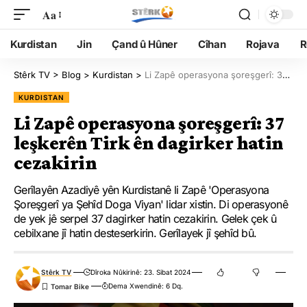
Aa
Kurdistan
Jin
Çand û Hûner
Cîhan
Rojava
R
Stêrk TV
>
Blog
>
Kurdistan
>
Li Zapê operasyona şoreşgerî: 37 leşkerên Tirk ên dagirker hatin cezakirin
KURDISTAN
Li Zapê operasyona şoreşgerî: 37
leşkerên Tirk ên dagirker hatin
cezakirin
Gerîlayên Azadiyê yên Kurdistanê li Zapê 'Operasyona
Şoreşgerî ya Şehîd Doga Viyan' lidar xistin. Di operasyonê
de yek jê serpel 37 dagirker hatin cezakirin. Gelek çek û
cebilxane jî hatin desteserkirin. Gerîlayek jî şehîd bû.
Stêrk TV
Dîroka Nûkirinê: 23. Sibat 2024
Dema Xwendinê: 6 Dq.