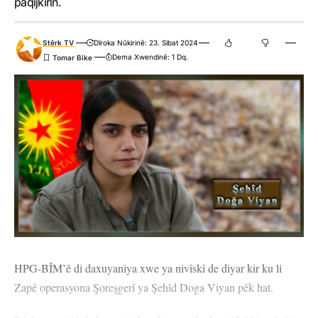
paqijkirin.
Stêrk TV
Dîroka Nûkirinê: 23. Sibat 2024
Dema Xwendinê: 1 Dq.
HPG-BÎM’ê di daxuyaniya xwe ya nivîskî de diyar kir ku li
Zapê operasyona Şoreşgerî ya Şehîd Doga Viyan pêk hat.