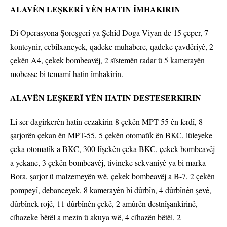
ALAVÊN LEŞKERÎ YÊN HATIN ÎMHAKIRIN
Di Operasyona Şoreşgerî ya Şehîd Doga Viyan de 15 çeper, 7
konteynir, cebilxaneyek, qadeke muhabere, qadeke çavdêriyê, 2
çekên A4, çekek bombeavêj, 2 sîstemên radar û 5 kamerayên
mobesse bi temamî hatin îmhakirin.
ALAVÊN LEŞKERÎ YÊN HATIN DESTESERKIRIN
Li ser dagirkerên hatin cezakirin 8 çekên MPT-55 ên ferdî, 8
şarjorên çekan ên MPT-55, 5 çekên otomatîk ên BKC, lûleyeke
çeka otomatîk a BKC, 300 fîşekên çeka BKC, çekek bombeavêj
a yekane, 3 çekên bombeavêj, tivineke sekvaniyê ya bi marka
Bora, şarjor û malzemeyên wê, çekek bombeavêj a B-7, 2 çekên
pompeyî, debanceyek, 8 kamerayên bi dûrbîn, 4 dûrbînên şevê,
dûrbînek rojê, 11 dûrbînên çekê, 2 amûrên destnîşankirinê,
cîhazeke bêtêl a mezin û akuya wê, 4 cîhazên bêtêl, 2