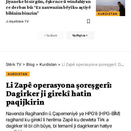
Jiyaneke bi sirgûn, êşkence û windahiyan
re derbas bû: ‘Ez naxwazim bêyî ku aştiyê
bibînim bimrim’
KURDISTAN
Ji Aliyê
Stêrk TV
Ya Berê
Ya Pişt re
Stêrk TV
>
Blog
>
Kurdistan
>
Li Zapê operasyona şoreşgerî: Dagirker ji girekî hatin paqijkirin
KURDISTAN
Li Zapê operasyona şoreşgerî:
Dagirker ji girekî hatin
paqijkirin
Navenda Ragihandin û Çapemeniyê ya HPG’ê (HPG-BÎM)
ragihand ku girekî li herêma Zapê ku dewleta Tirk a
dagirker lê bi cih bûye, bi temamî ji dagirkeran hatiye