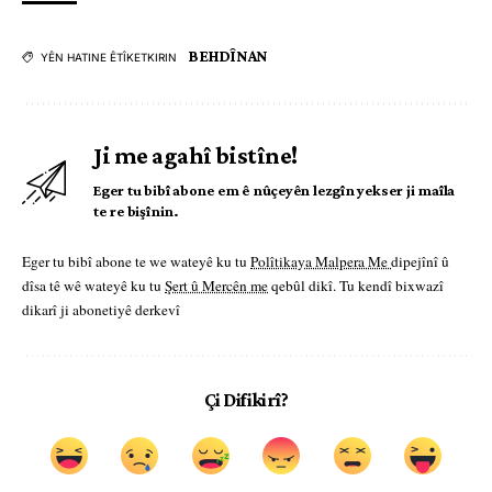
BEHDÎNAN
YÊN HATINE ÊTÎKETKIRIN
Ji me agahî bistîne!
Eger tu bibî abone em ê nûçeyên lezgîn yekser ji maîla
te re bişînin.
Eger tu bibî abone te we wateyê ku tu
Polîtikaya Malpera Me
dipejînî û
dîsa tê wê wateyê ku tu
Şert û Mercên me
qebûl dikî. Tu kendî bixwazî
dikarî ji abonetiyê derkevî
Çi Difikirî?