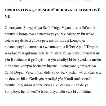
OPERASYONA ŞOREŞGERÎ BERSIVA LI KOMPLOYÊ
YE
Operasyona Şoreşgerî ya Şehîd Doga Viyan di sala 26’an de
bersiva li komploya navneteweyî ya 15’ê Sibatê ye ku weke
rojeke reş derbasî dîroka gelê me bû. Li dijî komploya
navneteweyî ku armanca xwe tunekirina Rêber Apo û Tevgera
Azadiyê ye û qirkirina gelê Kurdistanê ye, gelê me, hevrêyên me
yên li zindanan û gerîlayên me yên azadiyê bi berxwedana mezin
a 25 salan komplo bêencam hiştine. Operasyona Şoreşgerî ya
Şehîd Dogan Viyan nîşan dide ku ev berxwedan wê di kîjan astê
de dewam bike. Gerîlayên Azadiyê yên Kurdistanê xwedî
tecrûbe, biryardarî û hêza têrker e ku di sala 26’an de ya
komployê, hemû wezîfe û berpirsyariyên xwe bi cih bînin.”