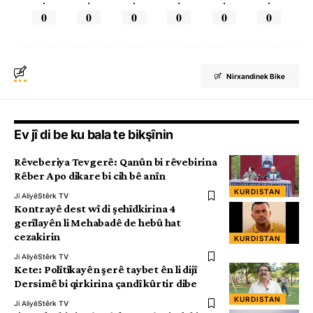
.
.
.
.
.
.
0
0
0
0
0
0
Nirxandinek Bike
Ev jî di be ku bala te bikşînin
Rêveberiya Tevgerê: Qanûn bi rêvebirina
Rêber Apo dikare bi cih bê anîn
KURDISTAN
Ji Aliyê
Stêrk TV
Kontrayê dest wî di şehîdkirina 4
gerîlayên li Mehabadê de hebû hat
cezakirin
KURDISTAN
Ji Aliyê
Stêrk TV
Kete: Polîtîkayên şerê taybet ên li dijî
Dersimê bi qirkirina çandî kûrtir dibe
KURDISTAN
Ji Aliyê
Stêrk TV