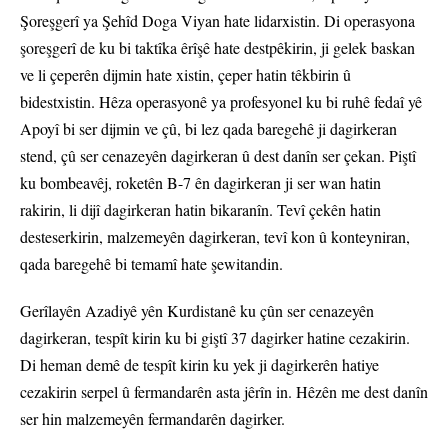
Şoreşgerî ya Şehîd Doga Viyan hate lidarxistin. Di operasyona
şoreşgerî de ku bi taktîka êrîşê hate destpêkirin, ji gelek baskan
ve li çeperên dijmin hate xistin, çeper hatin têkbirin û
bidestxistin. Hêza operasyonê ya profesyonel ku bi ruhê fedaî yê
Apoyî bi ser dijmin ve çû, bi lez qada baregehê ji dagirkeran
stend, çû ser cenazeyên dagirkeran û dest danîn ser çekan. Piştî
ku bombeavêj, roketên B-7 ên dagirkeran ji ser wan hatin
rakirin, li dijî dagirkeran hatin bikaranîn. Tevî çekên hatin
desteserkirin, malzemeyên dagirkeran, tevî kon û konteyniran,
qada baregehê bi temamî hate şewitandin.
Gerîlayên Azadiyê yên Kurdistanê ku çûn ser cenazeyên
dagirkeran, tespît kirin ku bi giştî 37 dagirker hatine cezakirin.
Di heman demê de tespît kirin ku yek ji dagirkerên hatiye
cezakirin serpel û fermandarên asta jêrîn in. Hêzên me dest danîn
ser hin malzemeyên fermandarên dagirker.