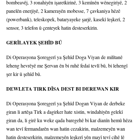
bombeavêj, 3 ronahiyên işaretkirinê, 3 kemînên wênegiriyê, 2
panelên enerjiyê, 2 kamerayên mobesse, 7 çavkaniya hêzê
(powerbank), teleskopek, bataryayeke şarjê, kasekî leşkerî, 2
sensor, 3 telefon û çenteyek hatin desteserkirin.
GERÎLAYEK ŞEHÎD BÛ
Di Operasyona Şoreşgerî ya Şehîd Doga Viyan de milîtanê
leheng hevrêyê me Şervan ên bi ruhê fedaî tevlî bû, bi lehengî
şer kir û şehîd bû.
DEWLETA TIRK DÎSA DEST BI DEREWAN KIR
Di Operasyona Şoreşgerî ya Şehîd Dogan Viyan de derbeke
giran li artêşa Tirk a dagirker hate xistin, windahiyên gelekî
giran da, li girê ku weke qada baregehê bi kar dianîn hemû hêza
wan tevî fermandarên wan hatin cezakirin, malzemeyên wan
hatin desteserkirin, malzemeyên leşkerî yên mayî tevî cihê lê