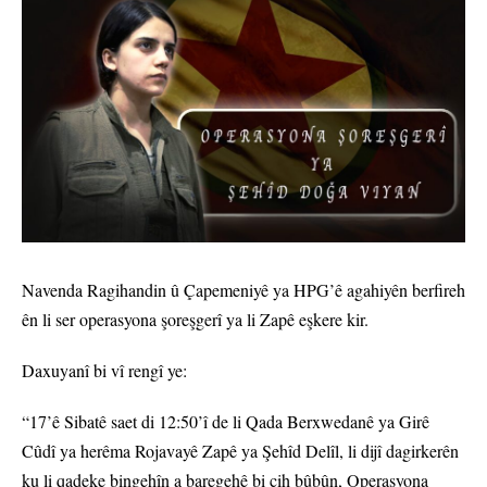
Navenda Ragihandin û Çapemeniyê ya HPG’ê agahiyên berfireh
ên li ser operasyona şoreşgerî ya li Zapê eşkere kir.
Daxuyanî bi vî rengî ye:
“17’ê Sibatê saet di 12:50’î de li Qada Berxwedanê ya Girê
Cûdî ya herêma Rojavayê Zapê ya Şehîd Delîl, li dijî dagirkerên
ku li qadeke bingehîn a baregehê bi cih bûbûn, Operasyona