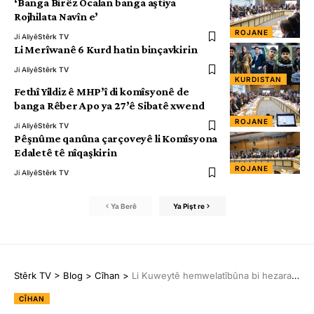
‘Banga Birêz Ocalan banga aştiya
Rojhilata Navîn e’
ROJANE
Ji Aliyê
Stêrk TV
Li Merîwanê 6 Kurd hatin binçavkirin
Ji Aliyê
Stêrk TV
KURDISTAN
Fethî Yildiz ê MHP’î di komîsyonê de
banga Rêber Apo ya 27’ê Sibatê xwend
ROJANE
Ji Aliyê
Stêrk TV
Pêşnûme qanûna çarçoveyê li Komîsyona
Edaletê tê nîqaşkirin
ROJANE
Ji Aliyê
Stêrk TV
Ya Berê
Ya Pişt re
Stêrk TV
>
Blog
>
Cîhan
>
Li Kuweytê hemwelatîbûna bi hezaran ku piraniya wan jin in hatin betalkirin
CÎHAN