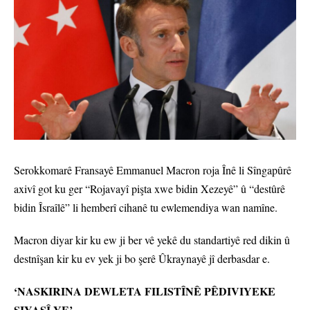
Serokkomarê Fransayê Emmanuel Macron roja Înê li Sîngapûrê
axivî got ku ger “Rojavayî pişta xwe bidin Xezeyê” û “destûrê
bidin Îsraîlê” li hemberî cihanê tu ewlemendiya wan namîne.
Macron diyar kir ku ew ji ber vê yekê du standartiyê red dikin û
destnîşan kir ku ev yek ji bo şerê Ûkraynayê jî derbasdar e.
‘NASKIRINA DEWLETA FILISTÎNÊ PÊDIVIYEKE
SIYASÎ YE’