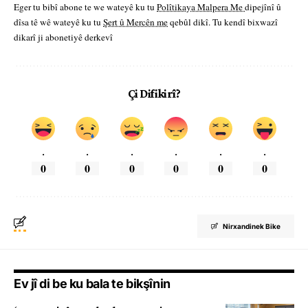
Eger tu bibî abone te we wateyê ku tu
Polîtikaya Malpera Me
dipejînî û
dîsa tê wê wateyê ku tu
Şert û Mercên me
qebûl dikî. Tu kendî bixwazî
dikarî ji abonetiyê derkevî
Çi Difikirî?
.
.
.
.
.
.
0
0
0
0
0
0
Nirxandinek Bike
Ev jî di be ku bala te bikşînin