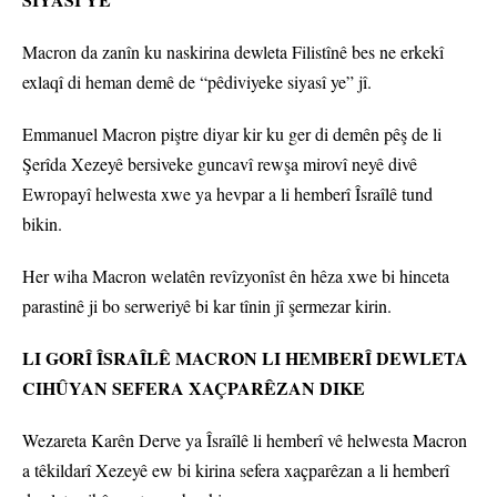
Macron da zanîn ku naskirina dewleta Filistînê bes ne erkekî
exlaqî di heman demê de “pêdiviyeke siyasî ye” jî.
Emmanuel Macron piştre diyar kir ku ger di demên pêş de li
Şerîda Xezeyê bersiveke guncavî rewşa mirovî neyê divê
Ewropayî helwesta xwe ya hevpar a li hemberî Îsraîlê tund
bikin.
Her wiha Macron welatên revîzyonîst ên hêza xwe bi hinceta
parastinê ji bo serweriyê bi kar tînin jî şermezar kirin.
LI GORÎ ÎSRAÎLÊ MACRON LI HEMBERÎ DEWLETA
CIHÛYAN SEFERA XAÇPARÊZAN DIKE
Wezareta Karên Derve ya Îsraîlê li hemberî vê helwesta Macron
a têkildarî Xezeyê ew bi kirina sefera xaçparêzan a li hemberî