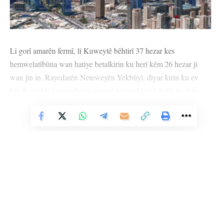
Li gorî amarên fermî, li Kuweytê bêhtirî 37 hezar kes
hemwelatîbûna wan hatiye betalkirin ku herî kêm 26 hezar ji
wan jin in. Rayedarên Neteweyên Yekbûyî, diyar kirin ku ev
betalkirin bêyî prosedurên qanûnî hatine kirin û li dijî hiqûqa
navneteweyî ne.
Vê Nûçeyê Bixwîne
Bi rêziknameya nû heta sala 1987’an mafên hemwelatîbûnê yên
ku tenê bi zewacê ji jinan re dihat dayîn, paşve hatin betalkirin.
Ji ber vê yekê bi hezaran jin mafê xwe yê hemwelatîbûnê winda
kirin. Hemwelatiyên du welatan, hunermend û kesayetên naskirî
jî bi hinceta “hemwelatîbûna sexte” bûne hedef.
Ev pêkanîn wek beşek ji guhertin û reformên destûrî yên ku di
Li Ser Şopa Heqîqetê
sala 2023’yan de ji aliyê Emîr Şêx Meşel El-Ehmed El-Sabah ve