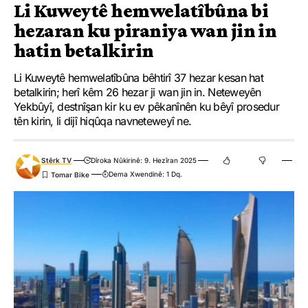
Li Kuweytê hemwelatîbûna bi
hezaran ku piraniya wan jin in
hatin betalkirin
Li Kuweytê hemwelatîbûna bêhtirî 37 hezar kesan hat
betalkirin; herî kêm 26 hezar ji wan jin in. Neteweyên
Yekbûyî, destnîşan kir ku ev pêkanînên ku bêyî prosedur
tên kirin, li dijî hiqûqa navneteweyî ne.
Stêrk TV
Dîroka Nûkirinê: 9. Hezîran 2025
Dema Xwendinê: 1 Dq.