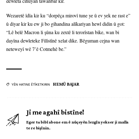
dewleta cihûyan tawanbar kir.
Wezaretê îdîa kir ku “dorpêça mirovî tune ye û ev yek ne rast e”
û diyar kir ku ew ji bo gihandina alîkariyan hewl didin û got:
“Lê belê Macron li şûna ku zextê li terorîstan bike, wan bi
dayîna dewleteke Filîstînê xelat dike. Bêguman cejna wan
neteweyî wê 7’ê Cotmehê be.”
HEMÛ BAJAR
YÊN HATINE ÊTÎKETKIRIN
Ji me agahî bistîne!
Eger tu bibî abone em ê nûçeyên lezgîn yekser ji maîla
te re bişînin.