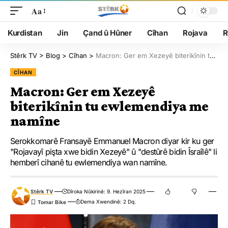
Aa
Kurdistan
Jin
Çand û Hûner
Cîhan
Rojava
R
Stêrk TV
>
Blog
>
Cîhan
>
Macron: Ger em Xezeyê biterikînin tu ewlemendiya me namîne
CÎHAN
Macron: Ger em Xezeyê
biterikînin tu ewlemendiya me
namîne
Serokkomarê Fransayê Emmanuel Macron diyar kir ku ger
"Rojavayî pişta xwe bidin Xezeyê" û "destûrê bidin Îsraîlê" li
hemberî cihanê tu ewlemendiya wan namîne.
Stêrk TV
Dîroka Nûkirinê: 9. Hezîran 2025
Dema Xwendinê: 2 Dq.