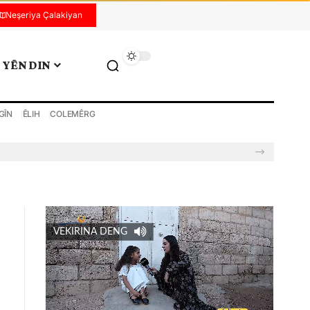
Neşeriya Çalakiyan
YÊN DIN
GÎN
ÊLIH
COLEMÊRG
VEKIRINA DENG