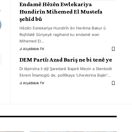
Endamê Hêzên Ewlekariya
Hundirîn Mihemed El Mustefa
şehîd bû
Hêzên Ewlekariya Hundirîn ên Herêma Bakur û
Rojhilatê Sûriyeyê ragihand ku endamê wan
Mihemed El
…
Ji Aliyê
Stêrk TV
DEM Partî: Azad Bariş ne bi tenê ye
Di lêpirsîna li dijî Şaredarê Bajarê Mezin a Stenbolê
Ekrem Îmamoglû de, polîtîkaya ‘Lihevkirina Bajêr’
…
Ji Aliyê
Stêrk TV