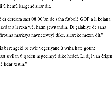
î û hemû kargehê zirar dît.
 di derdora saet 08.00’an de saha fûtbolê GOP a li kolana
avdar a li rexa wê, hatin şewitandin. Di çalakiyê de saha
irotina markaya navneteweyî dike, zirareke mezin dît.”
s bi rengekî bi ewle vegeriyane û wiha hate gotin:
ast sivîlan û qadên niştecihiyê dike hedef. Li dijî van êrîşê
 lidar xistin.”