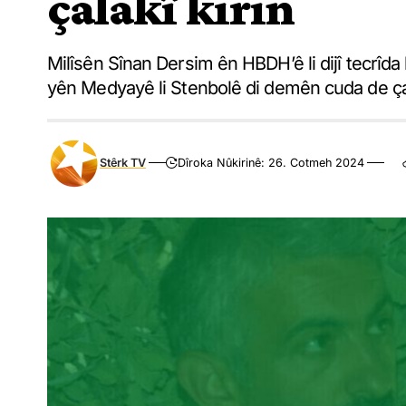
çalakî kirin
Milîsên Sînan Dersim ên HBDH’ê li dijî tecrîda
yên Medyayê li Stenbolê di demên cuda de çala
Stêrk TV
Dîroka Nûkirinê: 26. Cotmeh 2024