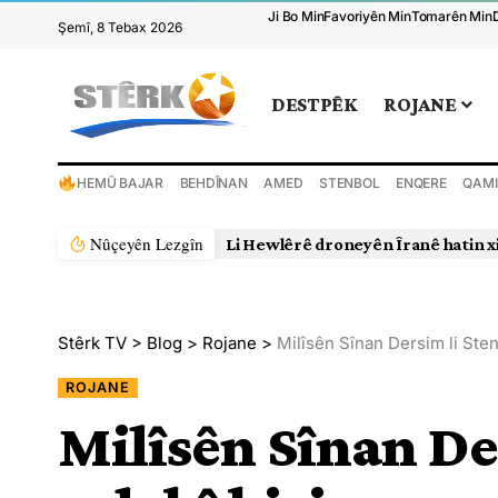
Ji Bo Min
Favoriyên Min
Tomarên Min
Şemî, 8 Tebax 2026
DESTPÊK
ROJANE
HEMÛ BAJAR
BEHDÎNAN
AMED
STENBOL
ENQERE
QAMI
Nûçeyên Lezgîn
Li Hewlêrê droneyên Îranê hatin x
Stêrk TV
>
Blog
>
Rojane
>
Milîsên Sînan Dersim li Sten
ROJANE
Milîsên Sînan De