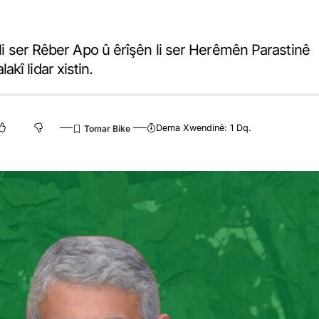
 li ser Rêber Apo û êrîşên li ser Herêmên Parastinê
kî lidar xistin.
Dema Xwendinê: 1 Dq.