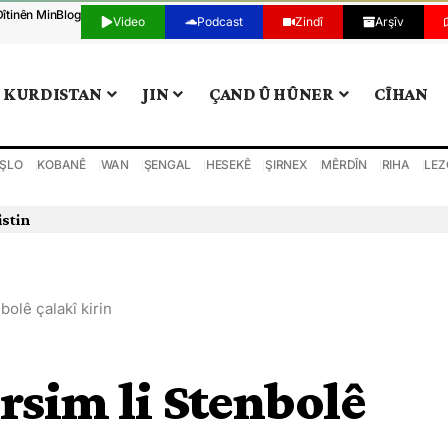
Dîtinên Min
Blog
Video
Podcast
Zindî
Arşîv
KURDISTAN
JIN
ÇAND Û HÛNER
CÎHAN
ŞLO
KOBANÊ
WAN
ŞENGAL
HESEKÊ
ŞIRNEX
MÊRDÎN
RIHA
LEZ
istin
bolê çalakî kirin
rsim li Stenbolê