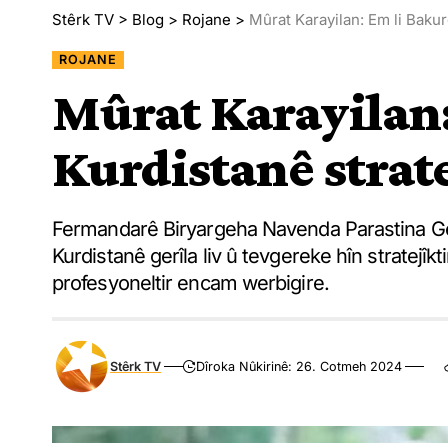
Stêrk TV
>
Blog
>
Rojane
>
Mûrat Karayilan: Em li Bakur
ROJANE
Mûrat Karayilan:
Kurdistanê strate
Fermandarê Biryargeha Navenda Parastina Gel 
Kurdistanê gerîla liv û tevgereke hîn stratejîk
profesyoneltir encam werbigire.
Stêrk TV
Dîroka Nûkirinê: 26. Cotmeh 2024