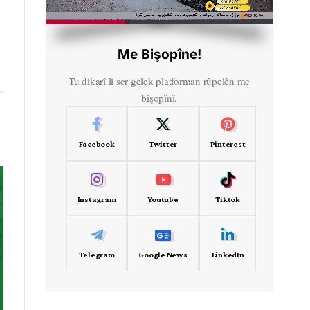
HD
00:32
Me Bişopîne!
Tu dikarî li ser gelek platforman rûpelên me
bişopînî.
Facebook
Twitter
Pinterest
Instagram
Youtube
Tiktok
Telegram
Google News
LinkedIn