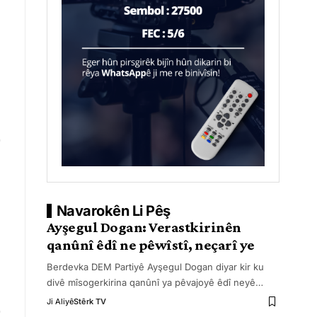
Navarokên Li Pêş
Ayşegul Dogan: Verastkirinên
qanûnî êdî ne pêwîstî, neçarî ye
Berdevka DEM Partiyê Ayşegul Dogan diyar kir ku
divê mîsogerkirina qanûnî ya pêvajoyê êdî neyê
…
Ji Aliyê
Stêrk TV