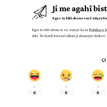
Ji me agahî bist
Eger tu bibî abone em ê nûçeyên l
Eger tu bibî abone te we wateyê ku tu
Polîtikaya
dikî. Tu kendî bixwazî dikarî ji abonetiyê derkevî
Çi
.
.
.
0
0
0