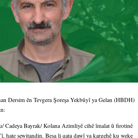
 Sînan Dersim ên Tevgera Şoreşa Yekbûyî ya Gelan (HBDH)
in:
 Cadeya Bayrak/ Kolana Azimliyê cihê îmalat û firotinê
 hate şewitandin. Beşa li qata dawî ya kargehê ku weke