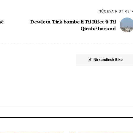
NÛÇEYA PIŞT RE
nê
Dewleta Tirk bombe li Til Rifet û Til
Qirahê barand
Nirxandinek Bike