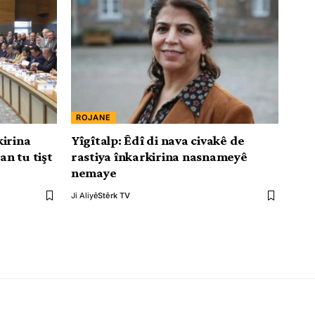
ROJANE
kirina
Yîgîtalp: Êdî di nava civakê de
n tu tişt
rastiya înkarkirina nasnameyê
nemaye
Ji Aliyê
Stêrk TV