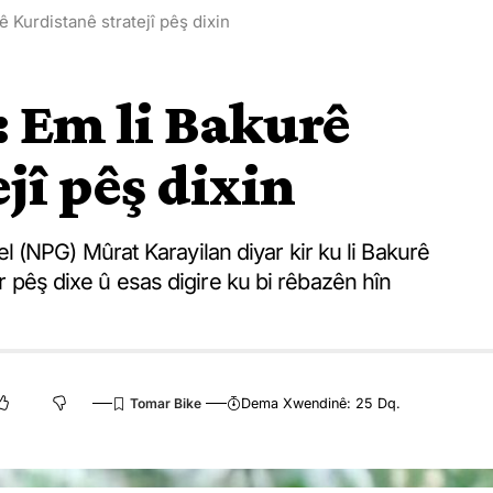
ê Kurdistanê stratejî pêş dixin
 Em li Bakurê
jî pêş dixin
(NPG) Mûrat Karayilan diyar kir ku li Bakurê
tir pêş dixe û esas digire ku bi rêbazên hîn
Dema Xwendinê: 25 Dq.