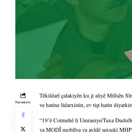
Têkildarî çalakiyên ku ji aliyê Milîsên
Parvekirin
ve hatine lidarxistin, ev tişt hatin diyarkir
“19’ê Cotmehê li Umraniye/Taxa Dudullu/
ya MODÎ mobîlya ya ayîdê şexsekî MHP’î,