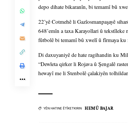
depo dihate bikaranîn, bi temamî bû xwel
22’yê Cotmehê li Gazîosmanpaşayê siharê
648’emîn a taxa Karayollari û tekstîleke n
fûtbolê bi temamî bû xwelî û fîrmaya ku f
Di daxuyaniyê de hate ragihandin ku Milî
“Dewleta qirker li Rojava û Şengalê raster
hewayî me li Stenbolê çalakiyên tolhildanê
HEMÛ BAJAR
YÊN HATINE ÊTÎKETKIRIN