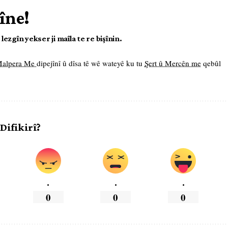
îne!
ezgîn yekser ji maîla te re bişînin.
 Malpera Me
dipejînî û dîsa tê wê wateyê ku tu
Şert û Mercên me
qebûl
 Difikirî?
.
.
.
0
0
0