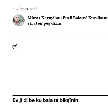
NÛÇEYA BERÊ
Mûrat Karayilan: Em li Bakurê Kurdista
stratejî pêş dixin
Ev jî di be ku bala te bikşînin