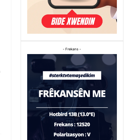
- Frekans -
n