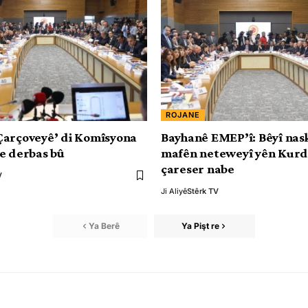
ROJANE
Çarçoveyê’ di Komîsyona
Bayhanê EMEP’î: Bêyî nas
e derbas bû
mafên neteweyî yên Kurda
çareser nabe
V
Ji Aliyê
Stêrk TV
Ya Berê
Ya Pişt re