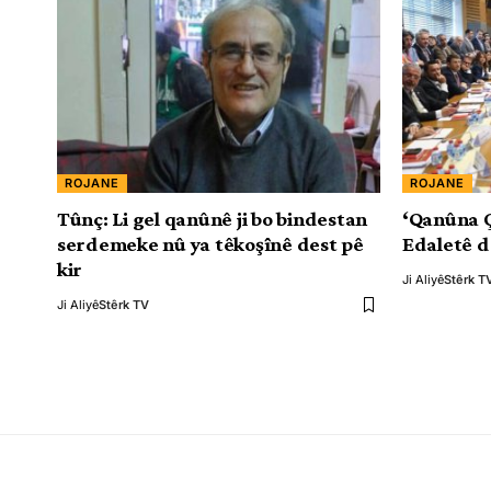
ROJANE
ROJANE
Tûnç: Li gel qanûnê ji bo bindestan
‘Qanûna 
serdemeke nû ya têkoşînê dest pê
Edaletê d
kir
Ji Aliyê
Stêrk T
Ji Aliyê
Stêrk TV