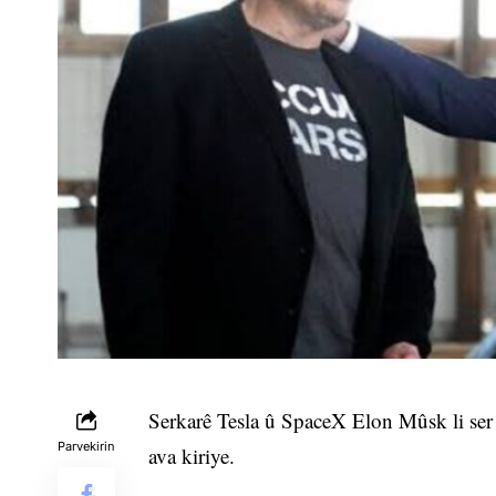
Serkarê Tesla û SpaceX Elon Mûsk li ser
Parvekirin
ava kiriye.