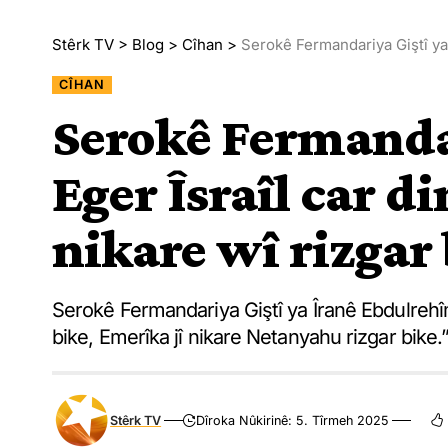
Stêrk TV
>
Blog
>
Cîhan
>
Serokê Fermandariya Giştî ya Î
CÎHAN
Serokê Fermandar
Eger Îsraîl car di
nikare wî rizgar
Serokê Fermandariya Giştî ya Îranê Ebdulrehîm
bike, Emerîka jî nikare Netanyahu rizgar bike.
Stêrk TV
Dîroka Nûkirinê: 5. Tîrmeh 2025