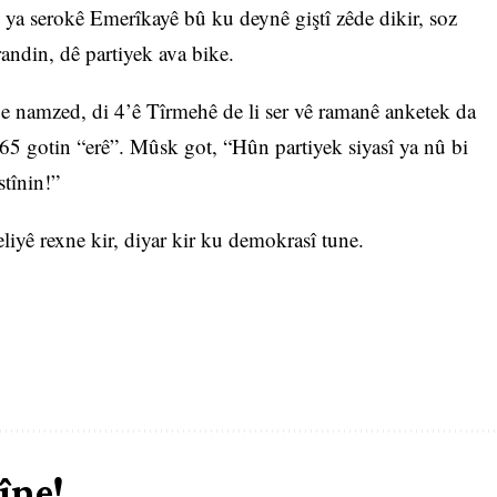
ya serokê Emerîkayê bû ku deynê giştî zêde dikir, soz
ndin, dê partiyek ava bike.
be namzed, di 4’ê Tîrmehê de li ser vê ramanê anketek da
%65 gotin “erê”. Mûsk got, “Hûn partiyek siyasî ya nû bi
stînin!”
liyê rexne kir, diyar kir ku demokrasî tune.
îne!