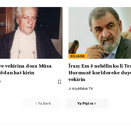
ROJANE
û ve vekirina doza Mûsa
Îran: Em ê nehêlin ku li T
lêdan hat kirin
Hurmuzê korîdoreke duy
vekirin
V
Ji Aliyê
Stêrk TV
Ya Berê
Ya Pişt re