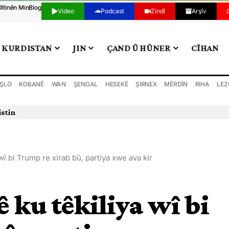
Dîtinên Min
Blog
Video
Podcast
Zindî
Arşîv
KURDISTAN
JIN
ÇAND Û HÛNER
CÎHAN
ŞLO
KOBANÊ
WAN
ŞENGAL
HESEKÊ
ŞIRNEX
MÊRDÎN
RIHA
LEZ
istin
wî bi Trump re xirab bû, partiya xwe ava kir
 ku têkiliya wî bi