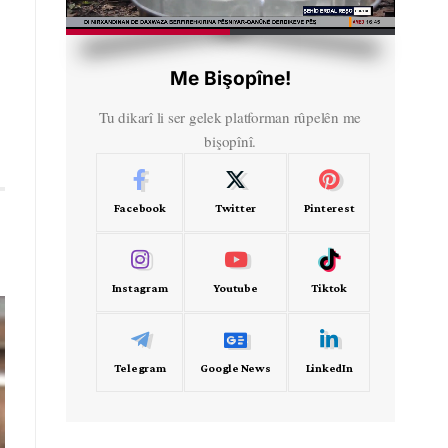
HD
00:30
Me Bişopîne!
Tu dikarî li ser gelek platforman rûpelên me
bişopînî.
Facebook
Twitter
Pinterest
Instagram
Youtube
Tiktok
Telegram
Google News
LinkedIn