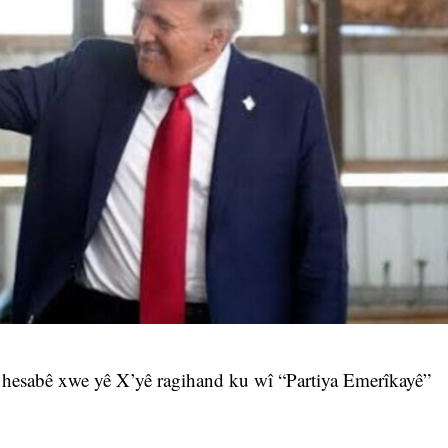
 hesabê xwe yê X’yê ragihand ku wî “Partiya Emerîkayê”