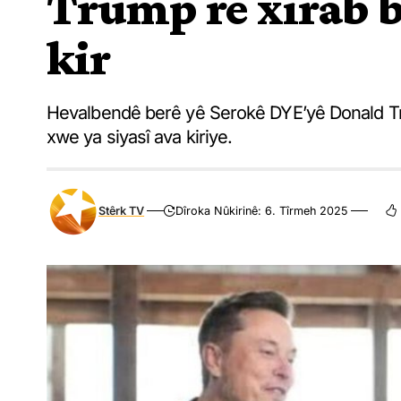
Trump re xirab b
kir
Hevalbendê berê yê Serokê DYE’yê Donald Tr
xwe ya siyasî ava kiriye.
Stêrk TV
Dîroka Nûkirinê: 6. Tîrmeh 2025