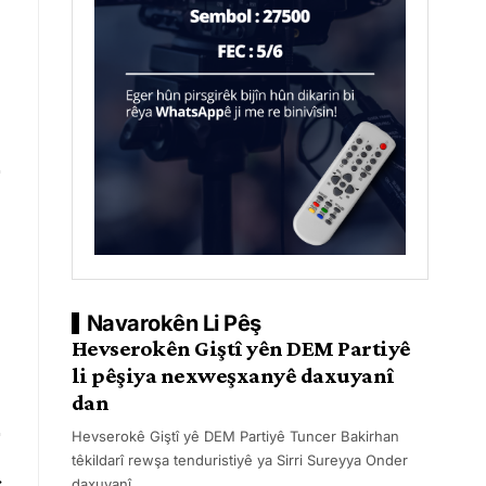
Navarokên Li Pêş
Hevserokên Giştî yên DEM Partiyê
li pêşiya nexweşxanyê daxuyanî
dan
Hevserokê Giştî yê DEM Partiyê Tuncer Bakirhan
têkildarî rewşa tenduristiyê ya Sirri Sureyya Onder
daxuyanî
…