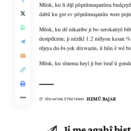
Mûsk, ku li dijî pêşnûmeqanûna budçeyê 
dabû ku ger ev pêşnûmeqanûn were pejira
Mûsk, ku dê nikaribe ji bo serokatiyê bi
destpêkirin; ji nêzîkî 1.2 mîlyon kesan 
rêjeya du-bi-yek dixwazin, û hûn ê wê bi
Mûsk, ku sîstema heyî ji ber îsraf û gende
HEMÛ BAJAR
YÊN HATINE ÊTÎKETKIRIN
Ji me agahî bist