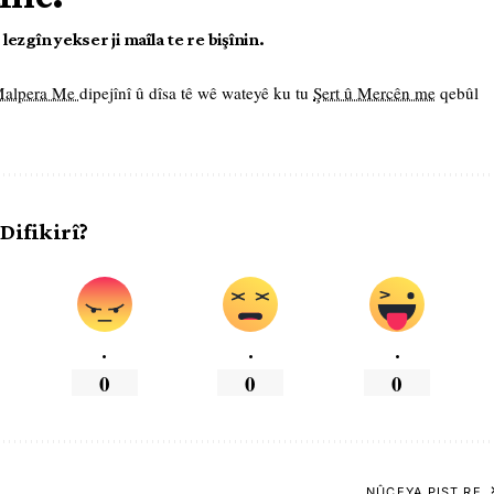
ezgîn yekser ji maîla te re bişînin.
 Malpera Me
dipejînî û dîsa tê wê wateyê ku tu
Şert û Mercên me
qebûl
 Difikirî?
.
.
.
0
0
0
NÛÇEYA PIŞT RE