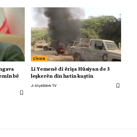
CÎHAN
engava
Li Yemenê di êrişa Hûsiyan de 3
emîn bê
leşkerên din hatin kuştin
Ji Aliyê
Stêrk TV