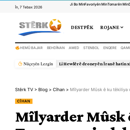
Ji Bo Min
Favoriyên Min
Tomarên Min
În, 7 Tebax 2026
DESTPÊK
ROJANE
HEMÛ BAJAR
BEHDÎNAN
AMED
STENBOL
ENQERE
QAMI
Nûçeyên Lezgîn
Li Hewlêrê droneyên Îranê hatin x
Stêrk TV
>
Blog
>
Cîhan
>
Mîlyarder Mûsk ê ku têkiliya 
CÎHAN
Mîlyarder Mûsk ê