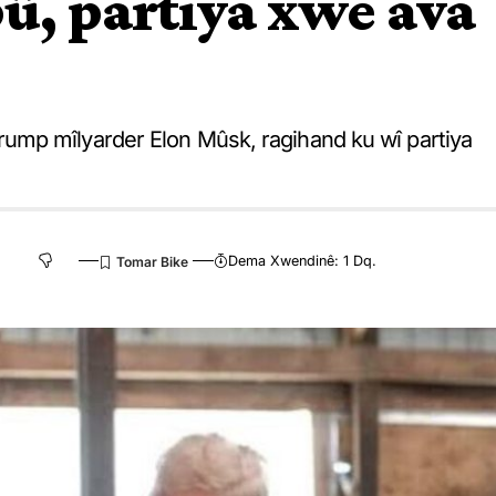
û, partiya xwe ava
ump mîlyarder Elon Mûsk, ragihand ku wî partiya
Dema Xwendinê: 1 Dq.