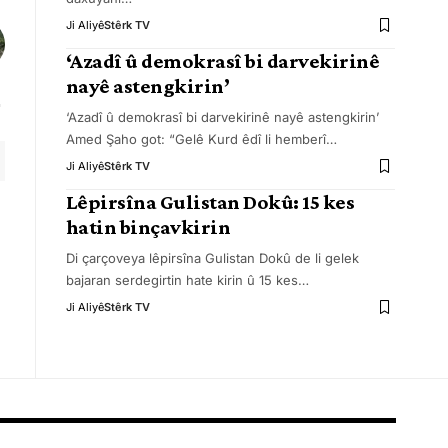
Ji Aliyê
Stêrk TV
‘Azadî û demokrasî bi darvekirinê
nayê astengkirin’
‘Azadî û demokrasî bi darvekirinê nayê astengkirin’
Amed Şaho got: “Gelê Kurd êdî li hemberî
…
Ji Aliyê
Stêrk TV
Lêpirsîna Gulistan Dokû: 15 kes
hatin binçavkirin
Di çarçoveya lêpirsîna Gulistan Dokû de li gelek
bajaran serdegirtin hate kirin û 15 kes
…
Ji Aliyê
Stêrk TV