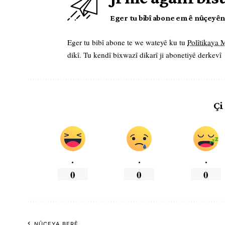
Eger tu bibî abone em ê nûçeyên l
Eger tu bibî abone te we wateyê ku tu
Polîtikaya
dikî. Tu kendî bixwazî dikarî ji abonetiyê derkevî
Çi
.
.
.
0
0
0
NÛÇEYA BERÊ