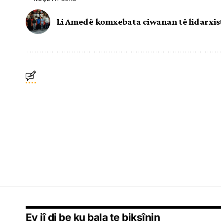
Li Amedê komxebata ciwanan tê lidarxis
Ev jî di be ku bala te bikşînin