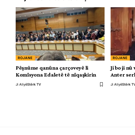
ROJANE
ROJANE
Pêşnûme qanûna çarçoveyê li
Ji bo ji n
Komîsyona Edaletê tê nîqaşkirin
Anter ser
Ji Aliyê
Stêrk TV
Ji Aliyê
Stêrk T