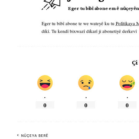
Eger tu bibî abone em ê nûçeyên l
Eger tu bibî abone te we wateyê ku tu
Polîtikaya
dikî. Tu kendî bixwazî dikarî ji abonetiyê derkevî
Çi
.
.
.
0
0
0
NÛÇEYA BERÊ