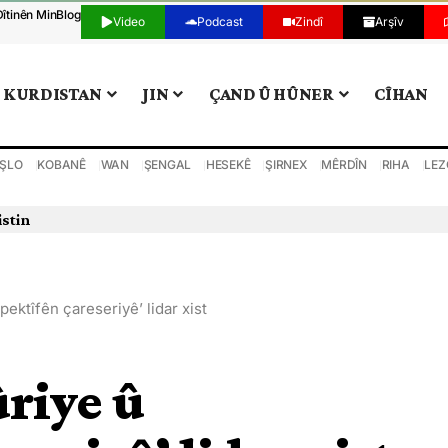
Dîtinên Min
Blog
Video
Podcast
Zindî
Arşîv
KURDISTAN
JIN
ÇAND Û HÛNER
CÎHAN
ŞLO
KOBANÊ
WAN
ŞENGAL
HESEKÊ
ŞIRNEX
MÊRDÎN
RIHA
LEZ
istin
ektîfên çareseriyê’ lidar xist
riye û