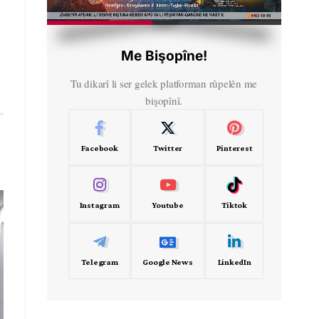
HD
00:36
Me Bişopîne!
Tu dikarî li ser gelek platforman rûpelên me
bişopînî.
Facebook
Twitter
Pinterest
Instagram
Youtube
Tiktok
Telegram
Google News
LinkedIn