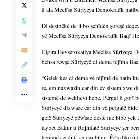
û ala Meclîsa Sûriyeya Demokratîk hatib
Di destpêkê de ji bo şehîdên şoreşê deqey
yê Meclîsa Sûriyeya Demokratîk Baqî Hem
Cîgira Hevserokatiya Meclîsa Sûriyeya 
behsa rewşa Sûriyeyê di dema rêjîma Baas
“Gelek kes di dema vê rêjîmê de hatin ku
re, em naxwazin car din ev sîstem xwe d
sîstemê de wekhevî hebe. Pergal li gorî 
Sûriyeyê dixwaze car din vê pergalê bide
gelê Sûriyeyê pêwîste destê me bibe yek 
taybet Bakur û Rojhilatê Sûriyeyê şer ber
herêmê azadî û serxwebûne. Êrîş dike û d