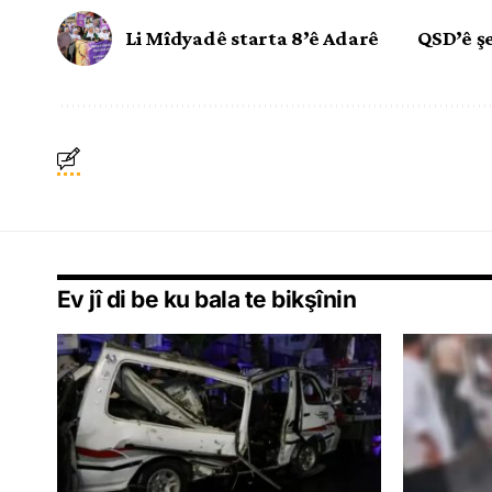
Li Mîdyadê starta 8’ê Adarê
QSD’ê ş
Ev jî di be ku bala te bikşînin