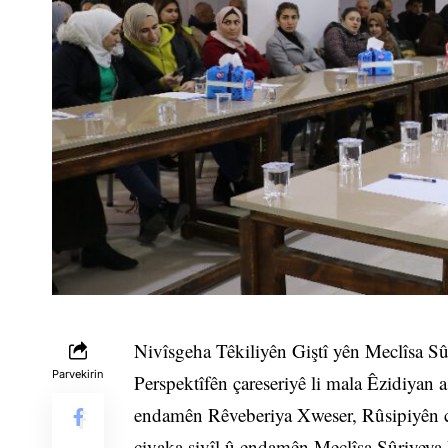
Nivîsgeha Têkiliyên Giştî yên Meclîsa S
Parvekirin
Perspektîfên çareseriyê li mala Êzidiyan a
endamên Rêveberiya Xweser, Rûsipiyên c
civaka sivîl û endamên Meclîsa Sûriyey