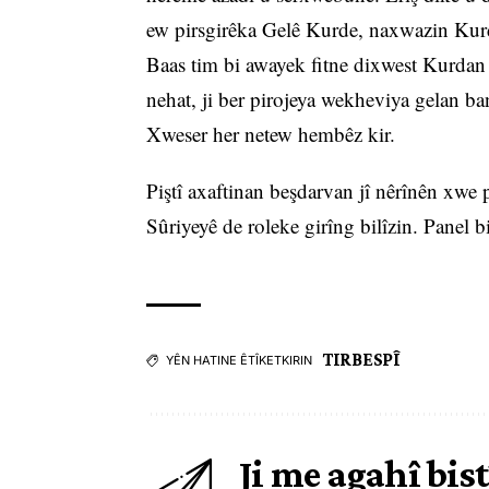
ew pirsgirêka Gelê Kurde, naxwazin Kurd
Baas tim bi awayek fitne dixwest Kurdan 
nehat, ji ber pirojeya wekheviya gelan ba
Xweser her netew hembêz kir.
Piştî axaftinan beşdarvan jî nêrînên xwe 
Sûriyeyê de roleke girîng bilîzin. Panel b
TIRBESPÎ
YÊN HATINE ÊTÎKETKIRIN
Ji me agahî bist