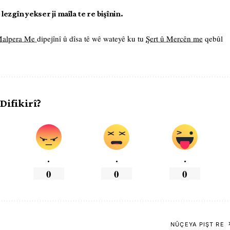
ezgîn yekser ji maîla te re bişînin.
 Malpera Me
dipejînî û dîsa tê wê wateyê ku tu
Şert û Mercên me
qebûl
 Difikirî?
.
.
.
0
0
0
NÛÇEYA PIŞT RE