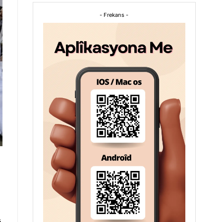
- Frekans -
ê