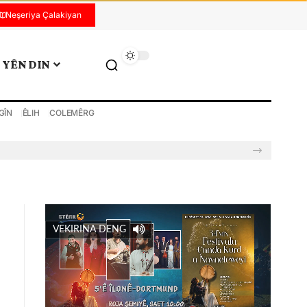
Neşeriya Çalakiyan
YÊN DIN
GÎN
ÊLIH
COLEMÊRG
VEKIRINA DENG