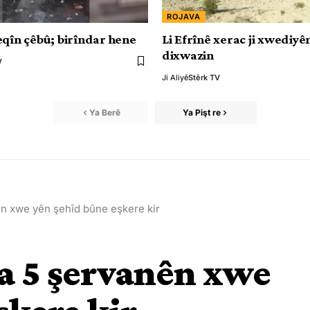
ROJAVA
eqîn çêbû; birîndar hene
Li Efrînê xerac ji xwediy
dixwazin
V
Ji Aliyê
Stêrk TV
Ya Berê
Ya Pişt re
 xwe yên şehîd bûne eşkere kir
 5 şervanên xwe