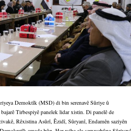
ûriyeya Demoktîk (MSD) di bin serenavê Sûriye û
 bajarê Tirbespiyê panelek lidar xistin. Di panelê de
ivakê, Rêxistina Asûrî, Êzidî, Sûryanî, Endamên saziyên
a Demokratîk amade bûn. Her wiha ala serxwebûna Sûriyey