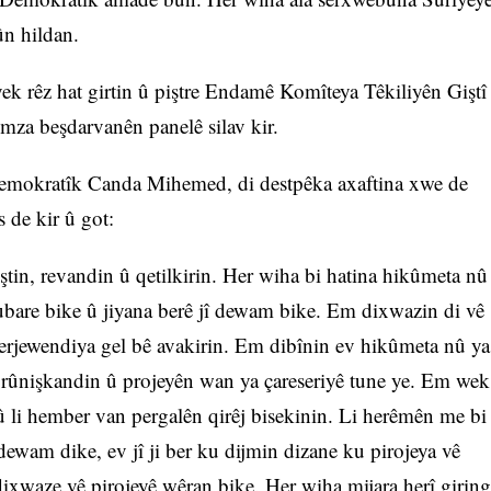
ûn hildan.
ek rêz hat girtin û piştre Endamê Komîteya Têkiliyên Giştî
za beşdarvanên panelê silav kir.
Demokratîk Canda Mihemed, di destpêka axaftina xwe de
 de kir û got:
ştin, revandin û qetilkirin. Her wiha bi hatina hikûmeta nû
ubare bike û jiyana berê jî dewam bike. Em dixwazin di vê
berjewendiya gel bê avakirin. Em dibînin ev hikûmeta nû ya
 rûnişkandin û projeyên wan ya çareseriyê tune ye. Em wek
û li hember van pergalên qirêj bisekinin. Li herêmên me bi
dewam dike, ev jî ji ber ku dijmin dizane ku pirojeya vê
ixwaze vê pirojeyê wêran bike. Her wiha mijara herî giring