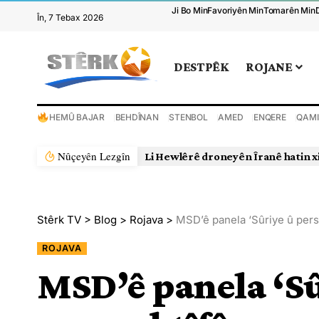
Ji Bo Min
Favoriyên Min
Tomarên Min
În, 7 Tebax 2026
DESTPÊK
ROJANE
HEMÛ BAJAR
BEHDÎNAN
STENBOL
AMED
ENQERE
QAMI
Nûçeyên Lezgîn
Li Hewlêrê droneyên Îranê hatin x
Stêrk TV
>
Blog
>
Rojava
>
MSD’ê panela ‘Sûriye û persp
ROJAVA
MSD’ê panela ‘Sû