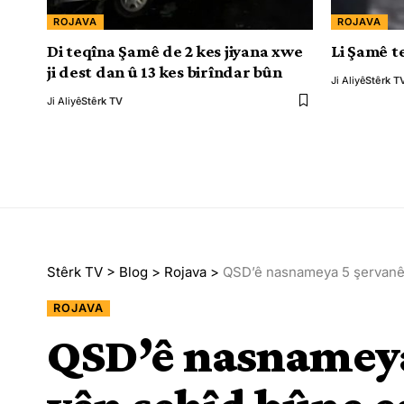
ROJAVA
ROJAVA
Di teqîna Şamê de 2 kes jiyana xwe
Li Şamê t
ji dest dan û 13 kes birîndar bûn
Ji Aliyê
Stêrk T
Ji Aliyê
Stêrk TV
Stêrk TV
>
Blog
>
Rojava
>
QSD’ê nasnameya 5 şervanên
ROJAVA
QSD’ê nasnameya