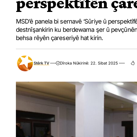
perspektîfên çare
MSD’ê panela bi sernavê ‘Sûriye û perspektîfên
destnîşankirin ku berdewama şer û pevçûnên l
behsa rêyên çareseriyê hat kirin.
Stêrk TV
Dîroka Nûkirinê: 22. Sibat 2025