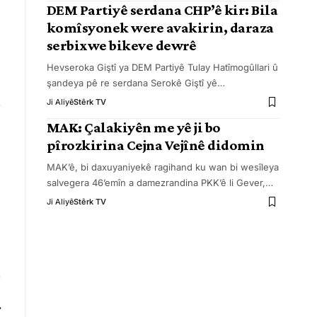
DEM Partiyê serdana CHP’ê kir: Bila
komîsyonek were avakirin, daraza
serbixwe bikeve dewrê
Hevseroka Giştî ya DEM Partiyê Tulay Hatîmogûllari û
şandeya pê re serdana Serokê Giştî yê
…
Ji Aliyê
Stêrk TV
MAK: Çalakiyên me yê ji bo
pîrozkirina Cejna Vejînê didomin
MAK’ê, bi daxuyaniyekê ragihand ku wan bi wesîleya
salvegera 46’emîn a damezrandina PKK’ê li Gever,
…
Ji Aliyê
Stêrk TV