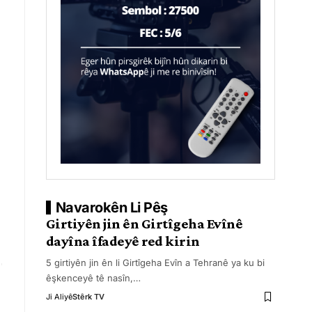
Navarokên Li Pêş
Girtiyên jin ên Girtîgeha Evînê
dayîna îfadeyê red kirin
5 girtiyên jin ên li Girtîgeha Evîn a Tehranê ya ku bi
êşkenceyê tê nasîn,
…
Ji Aliyê
Stêrk TV