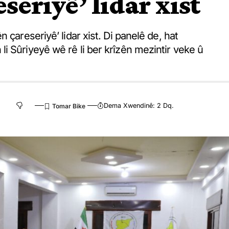
seriyê’ lidar xist
 çareseriyê’ lidar xist. Di panelê de, hat
i Sûriyeyê wê rê li ber krîzên mezintir veke û
Dema Xwendinê: 2 Dq.