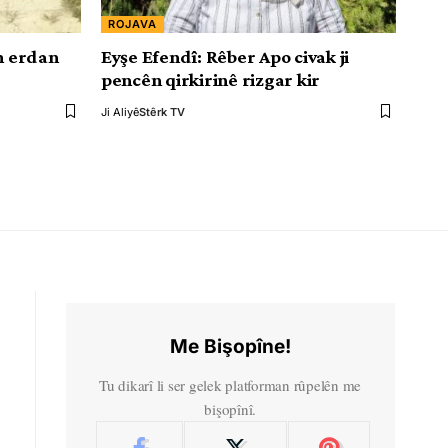
ROJAVA
ên erdan
Eyşe Efendî: Rêber Apo civak ji
pencên qirkirinê rizgar kir
Ji Aliyê
Stêrk TV
Me Bişopîne!
Tu dikarî li ser gelek platforman rûpelên me
bişopînî.