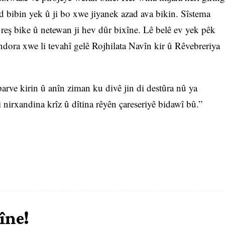
 bibin yek û ji bo xwe jiyanek azad ava bikin. Sîstema
reş bike û netewan ji hev dûr bixîne. Lê belê ev yek pêk
ndora xwe li tevahî gelê Rojhilata Navîn kir û Rêvebreriya
parve kirin û anîn ziman ku divê jin di destûra nû ya
i nirxandina krîz û dîtina rêyên çareseriyê bidawî bû.”
îne!