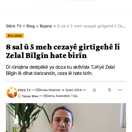
Stêrk TV
>
Blog
>
Rojane
>
8 sal û 5 meh cezayê girtîgehê li Zelal Bîlgîn hate birîn
ROJANE
8 sal û 5 meh cezayê girtîgehê li
Zelal Bîlgîn hate birîn
Di rûniştina destpêkê ya doza ku aktîvîsta TJA’yê Zelal
Bîlgîn lê dihat darizandin, ceza lê hate birîn.
Stêrk TV
Dîroka Nûkirinê: 4. Gulan 2024
Dema Xwendinê: 1 Dq.