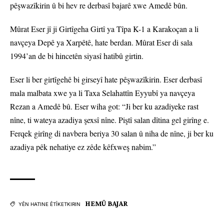
pêşwazîkirin û bi hev re derbasî bajarê xwe Amedê bûn.
Mûrat Eser jî ji Girtîgeha Girtî ya Tîpa K-1 a Karakoçan a li
navçeya Depê ya Xarpêtê, hate berdan. Mûrat Eser di sala
1994’an de bi hincetên siyasî hatibû girtin.
Eser li ber girtîgehê bi girseyî hate pêşwazîkirin. Eser derbasî
mala malbata xwe ya li Taxa Selahattîn Eyyubî ya navçeya
Rezan a Amedê bû. Eser wiha got: “Ji ber ku azadiyeke rast
nîne, ti wateya azadiya şexsî nîne. Piştî salan dîtina gel girîng e.
Ferqek girîng di navbera beriya 30 salan û niha de nîne, ji ber ku
azadiya pêk nehatiye ez zêde kêfxweş nabim.”
HEMÛ BAJAR
YÊN HATINE ÊTÎKETKIRIN