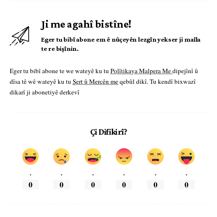
Ji me agahî bistîne!
Eger tu bibî abone em ê nûçeyên lezgîn yekser ji maîla
te re bişînin.
Eger tu bibî abone te we wateyê ku tu
Polîtikaya Malpera Me
dipejînî û
dîsa tê wê wateyê ku tu
Şert û Mercên me
qebûl dikî. Tu kendî bixwazî
dikarî ji abonetiyê derkevî
Çi Difikirî?
.
.
.
.
.
.
0
0
0
0
0
0