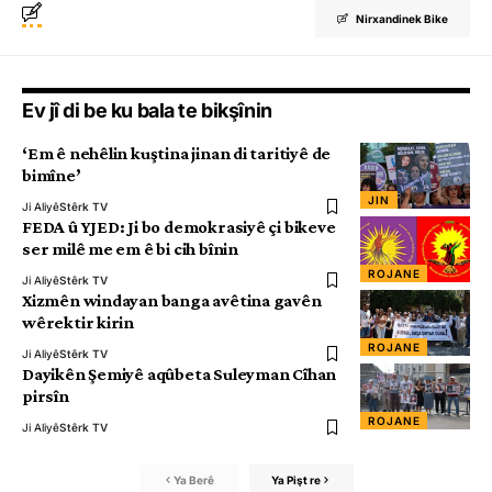
Nirxandinek Bike
Ev jî di be ku bala te bikşînin
‘Em ê nehêlin kuştina jinan di taritiyê de
bimîne’
JIN
Ji Aliyê
Stêrk TV
FEDA û YJED: Ji bo demokrasiyê çi bikeve
ser milê me em ê bi cih bînin
ROJANE
Ji Aliyê
Stêrk TV
Xizmên windayan banga avêtina gavên
wêrektir kirin
ROJANE
Ji Aliyê
Stêrk TV
Dayikên Şemiyê aqûbeta Suleyman Cîhan
pirsîn
ROJANE
Ji Aliyê
Stêrk TV
Ya Berê
Ya Pişt re