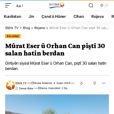
Aa
Kurdistan
Jin
Çand û Hûner
Cîhan
Rojava
R
Stêrk TV
>
Blog
>
Rojane
>
Mûrat Eser û Orhan Can piştî 30 salan hatin berdan
ROJANE
Mûrat Eser û Orhan Can piştî 30
salan hatin berdan
Girtiyên siyasî Mûrat Eser û Orhan Can, piştî 30 salan hatin
berdan.
Stêrk TV
Dîroka Nûkirinê: 4. Gulan 2024
Dema Xwendinê: 2 Dq.