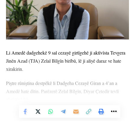
Li Amedê dadgehekê 9 sal cezayê girtîgehê ji aktîvîsta Tevgera
Jinên Azad (TJA) Zelal Bîlgîn birîbû, lê ji aliyê daraz ve hate
xirakirin.
Piştre rûniştina destpêkê li Dadgeha Cezayê Giran a 4’an a
Amedê hate dîtin. Parêzerê Zelal Bîlgîn, Diyar Çetedîr tevlî
rûniştinê bû.
Vê Nûçeyê Bixwîne
Meqamê îdîayê daxwaz kir ku bi îdîaya “endamtiya rêxistinê”
ceza li Zelal Bîlgîn were birîn.