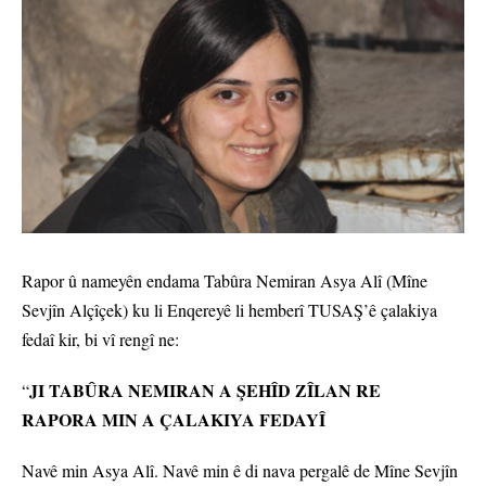
Rapor û nameyên endama Tabûra Nemiran Asya Alî (Mîne
Sevjîn Alçîçek) ku li Enqereyê li hemberî TUSAŞ’ê çalakiya
fedaî kir, bi vî rengî ne:
JI TABÛRA NEMIRAN A ŞEHÎD ZÎLAN RE
“
RAPORA MIN A ÇALAKIYA FEDAYÎ
Navê min Asya Alî. Navê min ê di nava pergalê de Mîne Sevjîn Alçîçek. Ez di sala 1989’an de li Îzmîrê dayik bûm. Bi eslê xwe ji Colemergê me. Min beşa bernamekariya kompûterê xwendiye û bidawî kiriye. Ez di nava malbateke ji xwedî çar zarokan de zaroka çaremînim û keça tenê ya malê me. Ez ji malbata xwe bi nasnameya xwe têgihiştim, lê belê tevî vê yekê jî di nava malbata min a berfireh de ji derveyî min tevlîbûna li nava partiyê çênebûye. Zarokatiya min bi şeklekî perçekirî, di navbera mal û derdora sosyal de, derbas bû. Derdora me ya sosyal, hevalên me yên dibistanê, dihatin wateya dinyayeke pir cûda, rojeveke pir cûda. Hestên me, xeyalên me, hesreta me, hezkirinên me, bi kûrtasî şeklê têgihîştina me ya dinyayê pir cûda bû, lê ew hevalên min bûn. Derdoreke alternatîf ku me karîbûya hevalên Kurd û sosyalîst nas bikin jî nebû. Cîranên me, hevalên me yên dibistanê, ji zarokên karmend ên malbatên kemalîst pêk dihatin. Vê rewşê heta tevlîbûna min a li nava karên ciwanan dewam kir. Vê yekê bandoreke mezin li ser kesayet û karakterê min kir. Aliyekî min, ji ber ku nekarî nasname û çanda xwe bi têrkerî bijî timî bi hesret û kêm bû, aliyê din jî kesayeteke xerîb û dûrî ji nirxên xwe bû ku adapteyî jiyana di nav de bû. Yanî çawa ku aliyekî min ber bi asîmîlasyonê ve baz dida, aliyê min ê din jî dixwest nasnameya xwe, ku di destê min de tenê ew ma bû, hembêz bike û ez her di nava erafê de bûm. Dîsa jî nakokiyên min ên destpêke ji nasnameya neteweyî zêdetir, li ser nakokiyên zayendî bûn û sedema yekemîn, ku min bi Rêbertî re gihand hev, ev sedem bû. Ez di nava malbateke sosyal, ku jin tê de otorîter bû, mezin bûm. Lê rûxmî vê min dikarîbû newekheviya di navbera jin û zilam de bibînim, bi pirtûkên ku min dixwend û derdora ku min çavdêrî lê dikir re, min dikarî bû hîn zêdetir vê yekê têbigihîjim. Dema min nakokiyên xwe bi malbata xwe re parve dikir jî, min bersivên têrker nedidît û pirsên min li hewa diman… Di wê pêvajoyê de lêgerînen min hiştin ku ez gelek Partî û fraksyonên çep-sosyalîst, anarşîst an jî gelek rêxistinên femînîst, ekolojîk nas bikim. Lê belê di nava ti ji wan rêsxistinan de min bersiveke têrker ji lêgerînên xwe re nedît. Ya ku ez lê digeriyam teoriyeke rasteqîn û avaniyeke welê bû ku teorî û pratîka wê li hev dikir, bi qasî dijberiya xwe ya li sîstemê her wiha alternatîfa wê jî destnîşan dikir. Gelek ji wan rêxistinan vê yekparebûnê bêpar bûn. Çawa ku şitlek ji koka xwe tê qutkirin li ber bê dikeve, ez jî heta ku PKK’ê nas bikim li ber bê ketim. Li derdora me pirtûkên Rêbertî û Partiyê hebûn. Ji sala dawî ya dibistana amadeyî (lîse) ve min dest bi xwendina paraznameyên Rêbertî kir. Lê belê asta min a têgihiştinê pir paş de bû, min di fêmkirinê de zehmetî dikişand, min demekê navber dida, piştre jî min ji nû ve dest bi xwendinê dikir. Bi pêşniyara hevalek, min nirxandina ‘Evîna Kurd’ a Rêbertî xwend û bersiva hemû tiştên ku min bi salan pirs dikir, lê bersiva wan nedidît, di wê de dît. Çiqas min formûla ‘Çawa Bijîn’ di wan salan de hîna nekarî deynim holê jî, min êdî dizanî ku pêwîste ez çawa bijîm. Wê min ti carî li gorî rolên ku pergalê li ser jinê ferz dike, şekil negirtiba û min ê dinyaya xwe ya xeyal û hedefan bi vê re teng nekiriba. Ji ber vê min di nava xebatên jinên ciwan de cihê xwe girt û piştre jî weke Meclîsên Jinan û xebatên qada civakî dewam kir. Berî ku ez fîzîkî bi temamî ji pergalê qut bibim û werim çiyê, min, her tim bi awayekî aktîf nebe jî, nêzî deh salan di nava xebatan de cih girt. Di nava vê pêvajoyê de gelek hewldanên min ên tevlîbûnê çêbûn. Lê her yekî ji wan, yan ji ber astengiya hevalên ku ez di bin berpirsyartiya wan de bûm, yan ji ber kesên ku min bi wan re pêwendî didanî ne ewle bûn, yan jî ji ber bêtedbîriya min, bi rengekî neyînî bi encam bûn. Dîsa jî min her tim xeyala ku ez ê rojekê bibim Gerîla zindî digirt. Bi sedema xebata ku ez di salên dawî de di nav de mam re, min şensê hatin û çûyîna qadên azad û bi vî şeklî naskirina Gerîla peyda kir. Di wê pêvajoyê de jî çiqas min ji bo tevlîbûnê israrkiribe jî, heval jî bi qasî vê li dijî derketin û israr kirin ku ez xebatên heyî dewam bikim. Lê herî dawî: Heval Laşer, ku ji kêliya destpêke ve ji bo min bû cihê rêzdarî, hezkirin û baweriyeke kûr, di encama qezayekê, dema çûyîna çalakiyê de, şehîd bû. Ji ber cihê ku şehîd bû cîhê sivîlan bû, hevalan xwestin ku em biçin û cihê bûyerê kontrol bikin. Dema ku em çûn wir û me perçeyên hevrêyê xwe kom kir, min ji her perçeyekî wî re sozek da. Ez ê eskerekî layiqî wî bibim û tiştên ku wî nîvî hişt, çi dibe bila bibe, min ê temam bikira. Ji dozeke min, ku di heman pêvajoyê de dewam dikir re, bi sedema cîhgirtina min a li nava ragihandina berxwedana ya rêveberiya xweser, li ser min biryara girtinê hate dayin. Piştî ku min demekê li bajarê lê dimam bi qaçaxî mam, ez ji bo tevlî bibim gihîştim cem hevalan. Vê carê ji bo ez vegerim, hewldanên îqnakirinê ya bi saetan a hevalan, kêr nehatin. Di 31’ê Tebaxa 2015’an de ez tevlî bûm. Hem soza ku min ji Şehîd Laşer re dabû, hem jî, rûxmî ku me rêveberiya xweser ragihandibû, di serdegirtinên yekemîn a malan de belavbûna rêxistinbûna me, bi sedan kesên ku di fîşeka yekemîn de reviyan, ji min re qadeke din a tekoşînê nehiştin, rexnedayîna berpirsyartiya erkên ku me, bi îddiaya bûyîna pêşengên civakê re, girtibû ser xwe, lê di dema xwe de pêk neanî, min, di xwe de weke hêza tolhildanê amadekirinê dît. Yanî vê carê ji bo ez xwe bigihînim xeyalên xwe, sedemên min ên bi hêz hebûn, ku min ji hevalan re karîbû pêşkêş bikim. Ji ber vê ji perwerdeya Şervanên Nû û şûnde, min dest bi pêşniyarên xwe ji bo Tabûra Şehîd Zîlan kir. Pêşniyarên min ên destpêke bi devkî ji rêveberiyên min ên heyî re çêdibû. Hevalan jî dianîn ser ziman ku ji bo min hîna pir zû ye û pêwîste ez destpêke di nava Gerîla de bipijim. Di sala 2016’an de, dema ku ez li Cîlo bûm, heval Rênasa ku, em bi hevdû re di heman Tabûrê de man, çalakiya fedayî pêk anî bû. Lê heval berî ku xwe bigihîne hedefa xwe şehîd bû. Yekser piştî vê min, li ser esasê ku ez dixwazim çalakiya heval ku nîvco ma temam bikim, ji rêveberiya eyaleta me re raporek nivîsand. Ji rapora min re li ser cîhazê bersiv hat dayîn, hat gotin ku lehûrbûnên min erenî ne, lê wê çalakiyên bi vî şeklî demekê werin sekinand û bi vî awayî vesaziya min ji Hêzên Taybet re ket rojeva min. Berovajî piranî hevalan, min, hinek jî be, mîsyona Tabûra Şehîd Zîlan dizanî, lê ez ji Hêzên Taybet re biyanî bûm. Ez ji bo pêkanîna çalakiya fedayî tevlî rêxistinê bibûm û fêmkirina min a fedaîtî jî, di xwe de teqandina bombeyê, pêk dihat. Binesaziya wê ya bîrdozî, xwe xurtkirina wê, ked û hewldana wê di min de pir kêm bû. Ji xwe di wê demê de ez di asta fêmkirina vê yekê de jî nebûm. Dema ku ez ji bo Hêzên Taybet li bendê bûm, ez li ser esasê pêşniyara xwe, derbasî Zapê bûm. Zap qada min a yekemîn a tahmkirina Gerîlatiyê bû û min da diyarkirin ku ez dixwazim li wir li bendê bimînim. Dema ku ez li Zapê bûm, vesaziya min ji Akademiyên Şehîd Mahîr, branşa sabotajê re çêbû. Ji ber ku min ê bikaribaya bigihîjim asta ku, bombeyên ku wê min bigihînin azadiyê, bi destên xwe re çêbikim, ez pir kêfxweş bûm û dinya bibû ya min. Bi vê armancê, ez ji perwerdeya branşê re, ku min di sala 2017’an de dît, bi heman kelecanê re nêz bûm û her tiştê ku ez fêr bûm, li ser vê bingehê fêr bûm. Di heman demê de min bi nivîsandina raporên pêşniyarê ji Tabûra Şehîd Zîlan re dewam kir. Piştî perwerde bi demeke kurt, ez di sala 2018’an de derbasî nava Hêzên Taybet bûm. Piştî ku min dewreya bingehîn dît, min fêm kir ku ez di mêzekirina xwe ji fedaîtî re çiqasî teng nêz bûm. Bûyîna fedaiya Rêbertî dihat wateya, xwe di her qada jiyanê de bi vê misyonê re pêçandin, dema vê dike jî, bi evîneke mezin li dijî hemû paşverûtiyên xwe şerkirinê, bazdaneke sotîner girtina berçav e. Lê ez di nava xapandina ‘Ez ji xwe amade me’ de bûm. Bi xwestek, ji bo tu bigihîje tiştê ku tu dixwazî ked dayîn, di nava PKK de pir diyarker e. Di civaka serfkar a kapîtalîzmê de mantiqê ‘ez vê dixwazim, wê çaxê bila ya min be’ heye. Lê di nava PKK de feraseta ‘Ez dixwazim bi vî rengî şer bikim, li wê derê tevlî şer bibim, wê çaxê pêwîste ez di her watê de xwe araste bikim, dema ku ez hewldan û keda daxwazên xwe didim, pêwîste ez di oxira wê de, bikaribim bi her awayî dest ji tiştên xwe yên takekesî berdim û vê yekê bidim berçav’ heye. Têgihîştina ji vê yekê, ya kesayetên ku weke min di nava pergalê de şekilgirtin, zehmet e. Ji ber vê min jî ji fermandarên xwe re, bi gotina ‘Ez jî dixwazim çalakiya fedayî pêk bînim, çima pêşiya min nayê vekirin’ re, zehmetî da kişandin. Fedaîtî ne karekî navûdeng, karekî popularîte ye. Qehremantiya erzan qet nîne. Di serî de kesayet, tenê di mijara rêbaza şer de, ber bi biryarekê ve diçe. Ya herî esasî, piştî vê biryarê tu çiqas dikare xwe ava bike, biafrîne. Ya herî girîng jî, çiqas bi ezmûnkirina xwe di felsefeya Rêbertî re, dikare bi exlaqa wî re xwe bike yek e. Bêguman tê wateya çerxeke bêdawî û ji bo mirov xwe bigihîne rastiya Rêbertî, pêwîste her kêlî di nava avakirinê de be. Lê hin qonax hene ku pêwîste di kêliyê de werin fêmkirin û pêkanîn. Li beramberî dijwariya pêvajoyê, ev ji bo Kurdan, ji bo me weke milîtan, tiştê ku nebe nabe ye. Ez di nava Hêzên Taybet de gihîştim kûrbûna wê. Ev dem ji bo min, pêvajoya ji nêz ve naskirin, şopandina rêxistinê û hewldana ji kûr ve fêmkirin û xwe avakirinê bû. Di jiyana me ya ku bi felsefeya Rêbertî re şekil digire de, li beramberî pirsgirêk û lawaztiyên kesayetî ku derdikevin, dewlemendiya rêbazên rêxistinê, ji bo min her tim pir bi bandor bû. Eger ku çavkanî Rêbertî be, ti pirsgirêkeke kesayetî ku nayê çareserkirin, ti şerekî ku nayê biserxistin nîne. Bes em bikaribin bibin pêkhênerên rast ên Rêbertiya ku, dinya heyrana wî ye. Ez bi vê îddia û biryardariyê hatim nava Tabûra Şehîd Zîlan. Ji roja ku hîn bûm vesaziya min li qada ku xeyala min bû çêbû, bi salan bi heman coş û kelecanê dijîm. Ez dizanim ku ez çi jî bikim, ez ê nikaribim xwe bigihînim bilindbûna Şehîd Zîlan. Ew perperîka pêncemîn e ku di oxira xwegihandina heqîqetê de dikeve