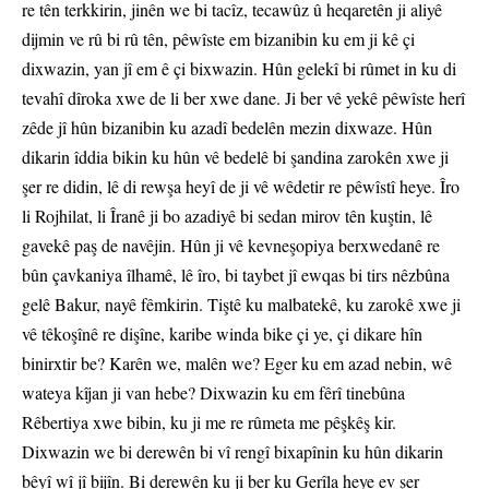
re tên terkkirin, jinên we bi tacîz, tecawûz û heqaretên ji aliyê
dijmin ve rû bi rû tên, pêwîste em bizanibin ku em ji kê çi
dixwazin, yan jî em ê çi bixwazin. Hûn gelekî bi rûmet in ku di
tevahî dîroka xwe de li ber xwe dane. Ji ber vê yekê pêwîste herî
zêde jî hûn bizanibin ku azadî bedelên mezin dixwaze. Hûn
dikarin îddia bikin ku hûn vê bedelê bi şandina zarokên xwe ji
şer re didin, lê di rewşa heyî de ji vê wêdetir re pêwîstî heye. Îro
li Rojhilat, li Îranê ji bo azadiyê bi sedan mirov tên kuştin, lê
gavekê paş de navêjin. Hûn ji vê kevneşopiya berxwedanê re
bûn çavkaniya îlhamê, lê îro, bi taybet jî ewqas bi tirs nêzbûna
gelê Bakur, nayê fêmkirin. Tiştê ku malbatekê, ku zarokê xwe ji
vê têkoşînê re dişîne, karibe winda bike çi ye, çi dikare hîn
binirxtir be? Karên we, malên we? Eger ku em azad nebin, wê
wateya kîjan ji van hebe? Dixwazin ku em fêrî tinebûna
Rêbertiya xwe bibin, ku ji me re rûmeta me pêşkêş kir.
Dixwazin we bi derewên bi vî rengî bixapînin ku hûn dikarin
bêyî wî jî bijîn. Bi derewên ku ji ber ku Gerîla heye ev şer