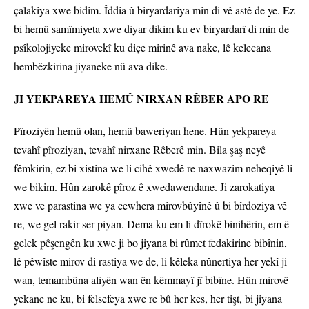
JI YEKPAREYA HEMÛ NIRXAN RÊBER APO RE
Pîroziyên hemû olan, hemû baweriyan hene. Hûn yekpareya
tevahî pîroziyan, tevahî nirxane Rêberê min. Bila şaş neyê
fêmkirin, ez bi xistina we li cihê xwedê re naxwazim neheqiyê li
we bikim. Hûn zarokê pîroz ê xwedawendane. Ji zarokatiya
xwe ve parastina we ya cewhera mirovbûyînê û bi bîrdoziya vê
re, we gel rakir ser piyan. Dema ku em li dîrokê binihêrin, em ê
gelek pêşengên ku xwe ji bo jiyana bi rûmet fedakirine bibînin,
lê pêwîste mirov di rastiya we de, li kêleka nûnertiya her yekî ji
wan, temambûna aliyên wan ên kêmmayî jî bibîne. Hûn mirovê
yekane ne ku, bi felsefeya xwe re bû her kes, her tişt, bi jiyana