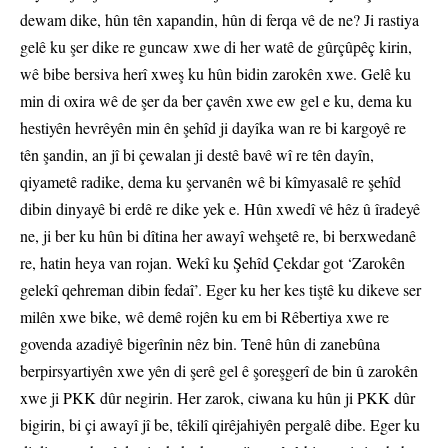
dewam dike, hûn tên xapandin, hûn di ferqa vê de ne? Ji rastiya
gelê ku şer dike re guncaw xwe di her watê de gûrçûpêç kirin,
wê bibe bersiva herî xweş ku hûn bidin zarokên xwe. Gelê ku
min di oxira wê de şer da ber çavên xwe ew gel e ku, dema ku
hestiyên hevrêyên min ên şehîd ji dayîka wan re bi kargoyê re
tên şandin, an jî bi çewalan ji destê bavê wî re tên dayîn,
qiyametê radike, dema ku şervanên wê bi kîmyasalê re şehîd
dibin dinyayê bi erdê re dike yek e. Hûn xwedî vê hêz û îradeyê
ne, ji ber ku hûn bi dîtina her awayî wehşetê re, bi berxwedanê
re, hatin heya van rojan. Wekî ku Şehîd Çekdar got ‘Zarokên
gelekî qehreman dibin fedaî’. Eger ku her kes tiştê ku dikeve ser
milên xwe bike, wê demê rojên ku em bi Rêbertiya xwe re
govenda azadiyê bigerînin nêz bin. Tenê hûn di zanebûna
berpirsyartiyên xwe yên di şerê gel ê şoreşgerî de bin û zarokên
xwe ji PKK dûr negirin. Her zarok, ciwana ku hûn ji PKK dûr
bigirin, bi çi awayî jî be, têkilî qirêjahiyên pergalê dibe. Eger ku