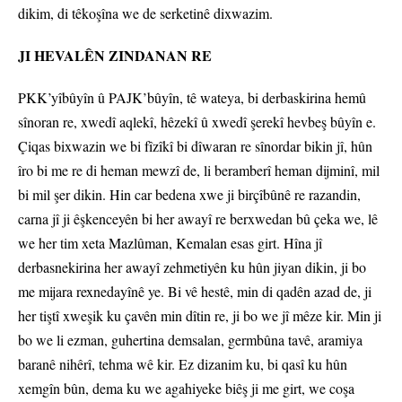
dikim, di têkoşîna we de serketinê dixwazim.
JI HEVALÊN ZINDANAN RE
PKK’yîbûyîn û PAJK’bûyîn, tê wateya, bi derbaskirina hemû
sînoran re, xwedî aqlekî, hêzekî û xwedî şerekî hevbeş bûyîn e.
Çiqas bixwazin we bi fîzîkî bi dîwaran re sînordar bikin jî, hûn
îro bi me re di heman mewzî de, li beramberî heman dijminî, mil
bi mil şer dikin. Hin car bedena xwe ji birçîbûnê re razandin,
carna jî ji êşkenceyên bi her awayî re berxwedan bû çeka we, lê
we her tim xeta Mazlûman, Kemalan esas girt. Hîna jî
derbasnekirina her awayî zehmetiyên ku hûn jiyan dikin, ji bo
me mijara rexnedayînê ye. Bi vê hestê, min di qadên azad de, ji
her tiştî xweşik ku çavên min dîtin re, ji bo we jî mêze kir. Min ji
bo we li ezman, guhertina demsalan, germbûna tavê, aramiya
baranê nihêrî, tehma wê kir. Ez dizanim ku, bi qasî ku hûn
xemgîn bûn, dema ku we agahiyeke biêş ji me girt, we coşa