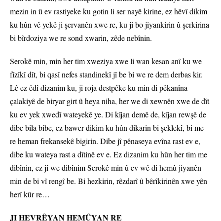
mezin in û ev rastiyeke ku gotin li ser nayê kirine, ez hêvî dikim
ku hûn vê yekê ji şervanên xwe re, ku ji bo jiyankirin û şerkirina
bi bîrdoziya we re sond xwarin, zêde nebînin.
Serokê min, min her tim xweziya xwe li wan kesan anî ku we
fîzîkî dît, bi qasî nefes standinekî jî be bi we re dem derbas kir.
Lê ez êdî dizanim ku, ji roja destpêke ku min di pêkanîna
çalakiyê de biryar girt û heya niha, her we di xewnên xwe de dît
ku ev yek xwedî wateyekê ye. Di kîjan demê de, kîjan rewşê de
dibe bila bibe, ez bawer dikim ku hûn dikarin bi şeklekî, bi me
re heman frekansekê bigirin. Dibe jî pênaseya evîna rast ev e,
dibe ku wateya rast a dîtinê ev e. Ez dizanim ku hûn her tim me
dibînin, ez jî we dibînim Serokê min û ev wê di hemû jiyanên
min de bi vî rengî be. Bi hezkirin, rêzdarî û bêrîkirinên xwe yên
herî kûr re…
JI HEVRÊYAN HEMÛYAN RE