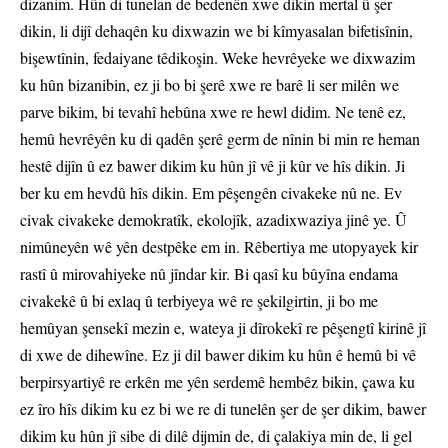
dizanim. Hûn di tunelan de bedenên xwe dikin mertal û şer
dikin, li dijî dehaqên ku dixwazin we bi kîmyasalan bifetisînin,
bişewtînin, fedaiyane têdikoşin. Weke hevrêyeke we dixwazim
ku hûn bizanibin, ez ji bo bi şerê xwe re barê li ser milên we
parve bikim, bi tevahî hebûna xwe re hewl didim. Ne tenê ez,
hemû hevrêyên ku di qadên şerê germ de nînin bi min re heman
hestê dijîn û ez bawer dikim ku hûn jî vê ji kûr ve hîs dikin. Ji
ber ku em hevdû hîs dikin. Em pêşengên civakeke nû ne. Ev
civak civakeke demokratîk, ekolojîk, azadixwaziya jinê ye. Û
nimûneyên wê yên destpêke em in. Rêbertiya me utopyayek kir
rastî û mirovahiyeke nû jîndar kir. Bi qasî ku bûyîna endama
civakekê û bi exlaq û terbiyeya wê re şekilgirtin, ji bo me
hemûyan şensekî mezin e, wateya ji dîrokekî re pêşengtî kirinê jî
di xwe de dihewîne. Ez ji dil bawer dikim ku hûn ê hemû bi vê
berpirsyartiyê re erkên me yên serdemê hembêz bikin, çawa ku
ez îro hîs dikim ku ez bi we re di tunelên şer de şer dikim, bawer
dikim ku hûn jî sibe di dilê dijmin de, di çalakiya min de, li gel