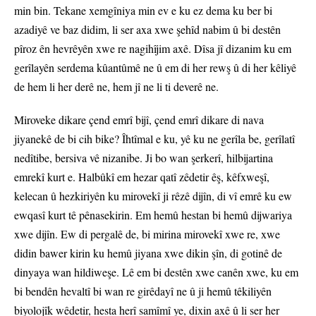
min bin. Tekane xemgîniya min ev e ku ez dema ku ber bi
azadiyê ve baz didim, li ser axa xwe şehîd nabim û bi destên
pîroz ên hevrêyên xwe re nagihîjim axê. Dîsa jî dizanim ku em
gerîlayên serdema kûantûmê ne û em di her rewş û di her kêliyê
de hem li her derê ne, hem jî ne li ti deverê ne.
Miroveke dikare çend emrî bijî, çend emrî dikare di nava
jiyanekê de bi cih bike? Îhtîmal e ku, yê ku ne gerîla be, gerîlatî
nedîtibe, bersiva vê nizanibe. Ji bo wan şerkerî, hilbijartina
emrekî kurt e. Halbûkî em hezar qatî zêdetir êş, kêfxweşî,
kelecan û hezkiriyên ku mirovekî ji rêzê dijîn, di vî emrê ku ew
ewqasî kurt tê pênasekirin. Em hemû hestan bi hemû dijwariya
xwe dijîn. Ew di pergalê de, bi mirina mirovekî xwe re, xwe
didin bawer kirin ku hemû jiyana xwe dikin şîn, di gotinê de
dinyaya wan hildiweşe. Lê em bi destên xwe canên xwe, ku em
bi bendên hevaltî bi wan re girêdayî ne û ji hemû têkiliyên
biyolojîk wêdetir, hesta herî samîmî ye, dixin axê û li ser her