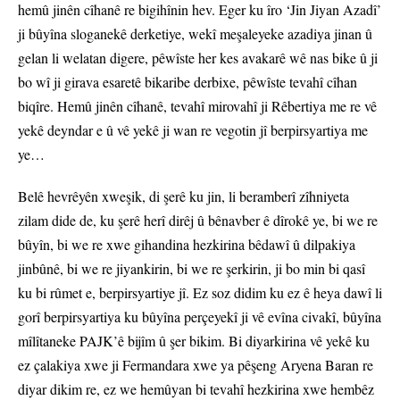
hemû jinên cîhanê re bigihînin hev. Eger ku îro ‘Jin Jiyan Azadî’
ji bûyîna sloganekê derketiye, wekî meşaleyeke azadiya jinan û
gelan li welatan digere, pêwîste her kes avakarê wê nas bike û ji
bo wî ji girava esaretê bikaribe derbixe, pêwîste tevahî cîhan
biqîre. Hemû jinên cîhanê, tevahî mirovahî ji Rêbertiya me re vê
yekê deyndar e û vê yekê ji wan re vegotin jî berpirsyartiya me
ye…
Belê hevrêyên xweşik, di şerê ku jin, li beramberî zîhniyeta
zilam dide de, ku şerê herî dirêj û bênavber ê dîrokê ye, bi we re
bûyîn, bi we re xwe gihandina hezkirina bêdawî û dilpakiya
jinbûnê, bi we re jiyankirin, bi we re şerkirin, ji bo min bi qasî
ku bi rûmet e, berpirsyartiye jî. Ez soz didim ku ez ê heya dawî li
gorî berpirsyartiya ku bûyîna perçeyekî ji vê evîna civakî, bûyîna
mîlîtaneke PAJK’ê bijîm û şer bikim. Bi diyarkirina vê yekê ku
ez çalakiya xwe ji Fermandara xwe ya pêşeng Aryena Baran re
diyar dikim re, ez we hemûyan bi tevahî hezkirina xwe hembêz