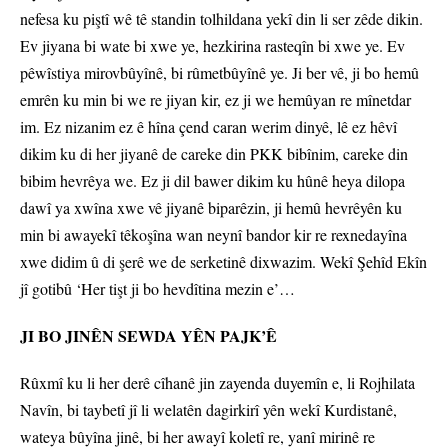
nefesa ku piştî wê tê standin tolhildana yekî din li ser zêde dikin.
Ev jiyana bi wate bi xwe ye, hezkirina rasteqîn bi xwe ye. Ev
pêwîstiya mirovbûyînê, bi rûmetbûyînê ye. Ji ber vê, ji bo hemû
emrên ku min bi we re jiyan kir, ez ji we hemûyan re mînetdar
im. Ez nizanim ez ê hîna çend caran werim dinyê, lê ez hêvî
dikim ku di her jiyanê de careke din PKK bibînim, careke din
bibim hevrêya we. Ez ji dil bawer dikim ku hûnê heya dilopa
dawî ya xwîna xwe vê jiyanê biparêzin, ji hemû hevrêyên ku
min bi awayekî têkoşîna wan neynî bandor kir re rexnedayîna
xwe didim û di şerê we de serketinê dixwazim. Wekî Şehîd Ekîn
jî gotibû ‘Her tişt ji bo hevdîtina mezin e’…
JI BO JINÊN SEWDA YÊN PAJK’Ê
Rûxmî ku li her derê cîhanê jin zayenda duyemîn e, li Rojhilata
Navîn, bi taybetî jî li welatên dagirkirî yên wekî Kurdistanê,
wateya bûyîna jinê, bi her awayî koletî re, yanî mirinê re