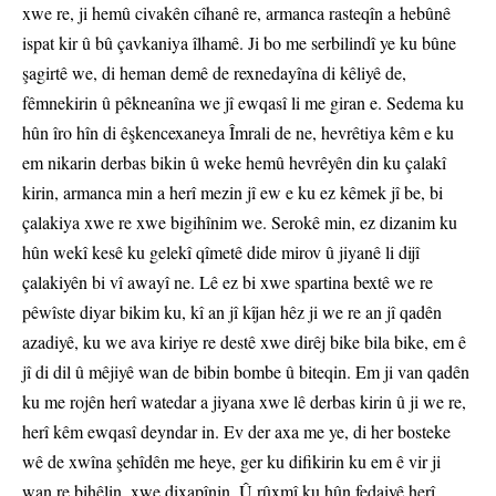
xwe re, ji hemû civakên cîhanê re, armanca rasteqîn a hebûnê
ispat kir û bû çavkaniya îlhamê. Ji bo me serbilindî ye ku bûne
şagirtê we, di heman demê de rexnedayîna di kêliyê de,
fêmnekirin û pêkneanîna we jî ewqasî li me giran e. Sedema ku
hûn îro hîn di êşkencexaneya Îmrali de ne, hevrêtiya kêm e ku
em nikarin derbas bikin û weke hemû hevrêyên din ku çalakî
kirin, armanca min a herî mezin jî ew e ku ez kêmek jî be, bi
çalakiya xwe re xwe bigihînim we. Serokê min, ez dizanim ku
hûn wekî kesê ku gelekî qîmetê dide mirov û jiyanê li dijî
çalakiyên bi vî awayî ne. Lê ez bi xwe spartina bextê we re
pêwîste diyar bikim ku, kî an jî kîjan hêz ji we re an jî qadên
azadiyê, ku we ava kiriye re destê xwe dirêj bike bila bike, em ê
jî di dil û mêjiyê wan de bibin bombe û biteqin. Em ji van qadên
ku me rojên herî watedar a jiyana xwe lê derbas kirin û ji we re,
herî kêm ewqasî deyndar in. Ev der axa me ye, di her bosteke
wê de xwîna şehîdên me heye, ger ku difikirin ku em ê vir ji
wan re bihêlin, xwe dixapînin. Û rûxmî ku hûn fedaiyê herî