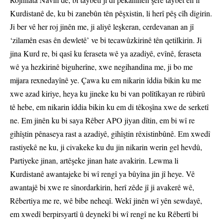
Kurdistanê de, ku bi zanebûn tên pêşxistin, li herî pêş cîh digirin.
Ji ber vê her roj jinên me, ji aliyê leşkeran, cerdevanan an jî
‘zilamên esas ên dewletê’ ve bi tecawûzkirinê tên qetilkirin. Ji
jina Kurd re, bi qasî ku feraseta wê ya azadiyê, evînê, feraseta
wê ya hezkirinê biguherîne, xwe negihandina me, ji bo me
mijara rexnedayînê ye. Çawa ku em nikarin îddia bikin ku me
xwe azad kiriye, heya ku jineke ku bi van polîtîkayan re rûbirû
tê hebe, em nikarin îddia bikin ku em di têkoşîna xwe de serketî
ne. Em jinên ku bi saya Rêber APO jiyan dîtin, em bi wî re
gihîştin pênaseya rast a azadiyê, gihîştin rêxistinbûnê. Em xwedî
rastiyekê ne ku, ji civakeke ku du jin nikarin werin gel hevdû,
Partiyeke jinan, artêşeke jinan hate avakirin. Lewma li
Kurdistanê awantajeke bi wî rengî ya bûyîna jin jî heye. Vê
awantajê bi xwe re sînordarkirin, herî zêde jî ji avakerê wê,
Rêbertiya me re, wê bibe neheqî. Wekî jinên wî yên sewdayê,
em xwedî berpirsyartî û deynekî bi wî rengî ne ku Rêbertî bi