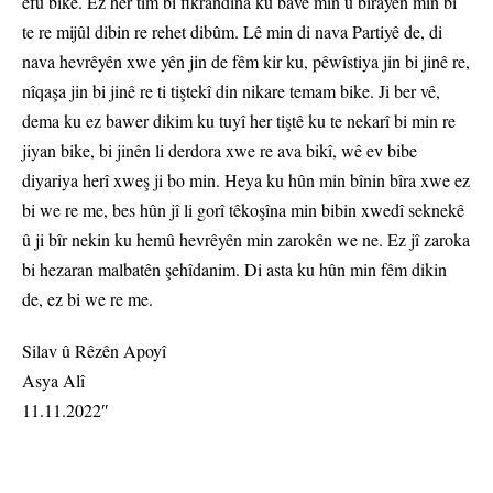
efû bike. Ez her tim bi fikrandina ku bavê min û birayên min bi
te re mijûl dibin re rehet dibûm. Lê min di nava Partiyê de, di
nava hevrêyên xwe yên jin de fêm kir ku, pêwîstiya jin bi jinê re,
nîqaşa jin bi jinê re ti tiştekî din nikare temam bike. Ji ber vê,
dema ku ez bawer dikim ku tuyî her tiştê ku te nekarî bi min re
jiyan bike, bi jinên li derdora xwe re ava bikî, wê ev bibe
diyariya herî xweş ji bo min. Heya ku hûn min bînin bîra xwe ez
bi we re me, bes hûn jî li gorî têkoşîna min bibin xwedî seknekê
û ji bîr nekin ku hemû hevrêyên min zarokên we ne. Ez jî zaroka
bi hezaran malbatên şehîdanim. Di asta ku hûn min fêm dikin
de, ez bi we re me.
Silav û Rêzên Apoyî
Asya Alî
11.11.2022″