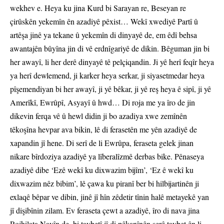
wekhev e. Heya ku jina Kurd bi Sarayan re, Beseyan re
çirûskên yekemîn ên azadiyê pêxist… Wekî xwediyê Partî û
artêşa jinê ya tekane û yekemîn di dinyayê de, em êdî behsa
awantajên bûyîna jin di vê erdnîgariyê de dikin. Bêguman jin bi
her awayî, li her derê dinyayê tê pelçiqandin. Ji yê herî feqîr heya
ya herî dewlemend, ji karker heya serkar, ji siyasetmedar heya
pîşemendiyan bi her awayî, ji yê bêkar, ji yê reş heya ê sipî, ji yê
Amerîkî, Ewrûpî, Asyayî û hwd… Di roja me ya îro de jin
dikevin ferqa vê û hewl didin ji bo azadiya xwe zemînên
têkoşîna hevpar ava bikin, lê di ferasetên me yên azadiyê de
xapandin jî hene. Di serî de li Ewrûpa, feraseta gelek jinan
nikare bîrdoziya azadiyê ya lîberalîzmê derbas bike. Pênaseya
azadiyê dibe ‘Ezê wekî ku dixwazim bijîm’, ‘Ez ê wekî ku
dixwazim nêz bibim’, lê çawa ku piranî ber bi hilbijartinên ji
exlaqê bêpar ve dibin, jinê jî hîn zêdetir tînin halê metayekê yan
jî dişibînin zilam. Ev feraseta çewt a azadiyê, îro di nava jina
Rojhilata Navîn de, bi taybetî jî di pêkanînên şerê taybet ên li