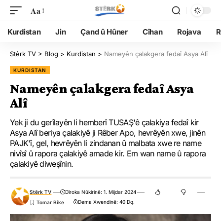
Aa
Kurdistan
Jin
Çand û Hûner
Cîhan
Rojava
R
Stêrk TV
>
Blog
>
Kurdistan
>
Nameyên çalakgera fedaî Asya Alî
KURDISTAN
Nameyên çalakgera fedaî Asya
Alî
Yek ji du gerîlayên li hemberî TUSAŞ'ê çalakiya fedaî kir
Asya Alî beriya çalakiyê ji Rêber Apo, hevrêyên xwe, jinên
PAJK'î, gel, hevrêyên li zindanan û malbata xwe re name
nivîsî û rapora çalakiyê amade kir. Em wan name û rapora
çalakiyê diweşînin.
Stêrk TV
Dîroka Nûkirinê: 1. Mijdar 2024
Dema Xwendinê: 40 Dq.