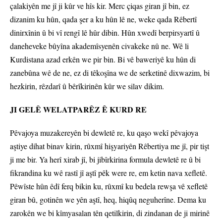
çalakiyên me jî ji kûr ve hîs kir. Merc çiqas giran jî bin, ez
dizanim ku hûn, qada şer a ku hûn lê ne, weke qada Rêbertî
dinirxînin û bi vî rengî lê hûr dibin. Hûn xwedî berpirsyartî û
daneheveke bûyîna akademîsyenên civakeke nû ne. Wê li
Kurdistana azad erkên we pir bin. Bi vê baweriyê ku hûn di
zanebûna wê de ne, ez di têkoşîna we de serketinê dixwazim, bi
hezkirin, rêzdarî û bêrîkirinên kûr we silav dikim.
JI GELÊ WELATPARÊZ Ê KURD RE
Pêvajoya muzakereyên bi dewletê re, ku qaşo wekî pêvajoya
aştiye dihat binav kirin, rûxmî hişyariyên Rêbertiya me jî, pir tişt
ji me bir. Ya herî xirab jî, bi jibîrkirina formula dewletê re û bi
fikrandina ku wê rastî jî aştî pêk were re, em ketin nava xefletê.
Pêwîste hûn êdî ferq bikin ku, rûxmî ku bedela rewşa vê xefletê
giran bû, gotinên we yên aştî, heq, hiqûq neguherîne. Dema ku
zarokên we bi kîmyasalan tên qetilkirin, di zindanan de ji mirinê