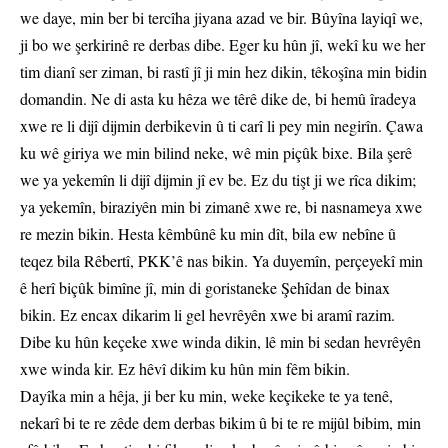
we daye, min ber bi tercîha jiyana azad ve bir. Bûyîna layiqî we,
ji bo we şerkirinê re derbas dibe. Eger ku hûn jî, wekî ku we her
tim dianî ser ziman, bi rastî jî ji min hez dikin, têkoşîna min bidin
domandin. Ne di asta ku hêza we têrê dike de, bi hemû îradeya
xwe re li dijî dijmin derbikevin û ti carî li pey min negirîn. Çawa
ku wê giriya we min bilind neke, wê min piçûk bixe. Bila şerê
we ya yekemîn li dijî dijmin jî ev be. Ez du tişt ji we rîca dikim;
ya yekemîn, biraziyên min bi zimanê xwe re, bi nasnameya xwe
re mezin bikin. Hesta kêmbûnê ku min dît, bila ew nebîne û
teqez bila Rêbertî, PKK’ê nas bikin. Ya duyemîn, perçeyekî min
ê herî biçûk bimîne jî, min di goristaneke Şehîdan de binax
bikin. Ez encax dikarim li gel hevrêyên xwe bi aramî razim.
Dibe ku hûn keçeke xwe winda dikin, lê min bi sedan hevrêyên
xwe winda kir. Ez hêvî dikim ku hûn min fêm bikin.
Dayîka min a hêja, ji ber ku min, weke keçikeke te ya tenê,
nekarî bi te re zêde dem derbas bikim û bi te re mijûl bibim, min