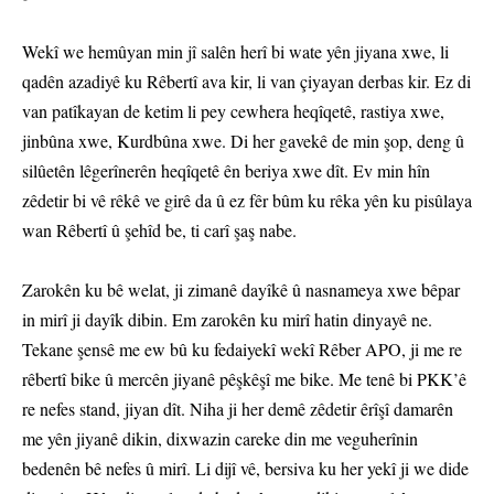
Wekî we hemûyan min jî salên herî bi wate yên jiyana xwe, li
qadên azadiyê ku Rêbertî ava kir, li van çiyayan derbas kir. Ez di
van patîkayan de ketim li pey cewhera heqîqetê, rastiya xwe,
jinbûna xwe, Kurdbûna xwe. Di her gavekê de min şop, deng û
silûetên lêgerînerên heqîqetê ên beriya xwe dît. Ev min hîn
zêdetir bi vê rêkê ve girê da û ez fêr bûm ku rêka yên ku pisûlaya
wan Rêbertî û şehîd be, ti carî şaş nabe.
Zarokên ku bê welat, ji zimanê dayîkê û nasnameya xwe bêpar
in mirî ji dayîk dibin. Em zarokên ku mirî hatin dinyayê ne.
Tekane şensê me ew bû ku fedaiyekî wekî Rêber APO, ji me re
rêbertî bike û mercên jiyanê pêşkêşî me bike. Me tenê bi PKK’ê
re nefes stand, jiyan dît. Niha ji her demê zêdetir êrîşî damarên
me yên jiyanê dikin, dixwazin careke din me veguherînin
bedenên bê nefes û mirî. Li dijî vê, bersiva ku her yekî ji we dide