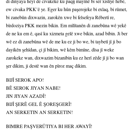
di dinyaya heyî de civakeke ku paqij mayînê bi ser xistiye hebe,
ew civaka PKK’ê ye. Eger ku hûn paşerojeke bi exlaq, bi rûmet,
bi zanebûn dixwazin, zarokên xwe bi felsefeya Rêbertî re,
bîrdoziya PKK mezin bikin. Em mîlîtanên di zanebûna wê yekê
de ne ku em ê, qasî ku xizmeta gelê xwe bikin, azad bibin. Ji ber
wê ez di zanebûna wê de me ku ez ji bo we, bi taybetî jî ji bo
dayikên şehîdan, çi jî bikim, wê kêm bimîne, dîsa jî weke
zarokeke wan, dixwazim bizanibin ku ez herî zêde jî ji bo wan
şer dikim, ji destê wan ên pîroz maç dikim.
BIJÎ SEROK APO!
BÊ SEROK JIYAN NABE!
JIN JIYAN AZADÎ!
BIJÎ ŞERÊ GEL Ê ŞOREŞGERÎ!
AN SERKETIN AN SERKETIN!
BIMIRE PAŞVERÛTIYA BI HER AWAYÎ!