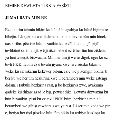
BIMIRE DEWLETA TIRK A FAŞÎST!
JI MALBATA MIN RE
Ez dikarim tehmîn bikim ku hûn ê bi agahiya ku hûnê bigirin re
bihejin. Lê eger ku we di dema ku em bi hev re bûn min hinek
nas kiribe, pêwîste hûn bizanibin ku tevlîbûna min jî, piştî
tevlîbûnê şerê min jî, wê ji rêzê nebe û ez ê her tim hîn zêdetir,
ya herî xweşik bixwazim. Min her tim ji we re digot, eger ku ez
tevlî PKK nebim ez ê tevahî jiyana xwe, we sûcdar bikim û
weke ku ez nikarim kêfxweş bibim, ez ê we jî xemgîn bikim. Ji
ber ku we her tim hezkirina xwe li beramberî min weke astengî
didanî. Halbûkî hezkirina rast, ji bo hezkiriya xwe, avakirina
qadeke ku dikare azad lê bijî, pêwîst dike. Lewma dixwazim ku
hûn bizanibin, piştî ku ez tevlî PKK bûm, hezkirina min a li
beramberî we gihîşt cewhera xwe ya rast. Li ser min keda we pir
e, beriya her tiştî pêwîste hûn fêm bikin ku terbiye û exlaqa ku