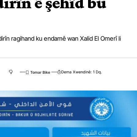
irîn ê şehîd bû
rîn ragihand ku endamê wan Xalid El Omerî li
Dema Xwendinê: 1 Dq.