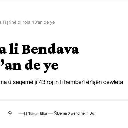
Tişrînê di roja 43’an de ye
a li Bendava
3’an de ye
ma û seqemê jî 43 roj in li hemberî êrîşên dewleta
Dema Xwendinê: 1 Dq.