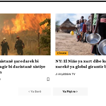
CÎHAN
istanê şaredarek bi
NY: El Niño ya xurt dibe k
agir bi daristanê xistiye
xurekê ya global girantir 
n
Ji Aliyê
Stêrk TV
V
Ya Berê
Ya Pişt re