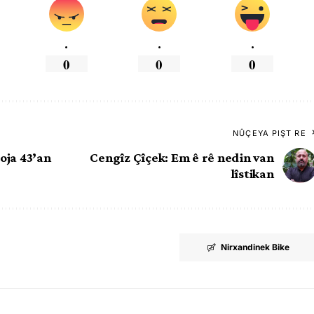
.
.
.
0
0
0
NÛÇEYA PIŞT RE
oja 43’an
Cengîz Çîçek: Em ê rê nedin van
lîstikan
Nirxandinek Bike