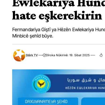
Ewlekariya Hund
hate eşkerekirin
Fermandariya Giştî ya Hêzên Ewlekariya Hundi
Minbicê şehîd bûye.
Stêrk TV
Dîroka Nûkirinê: 19. Sibat 2025