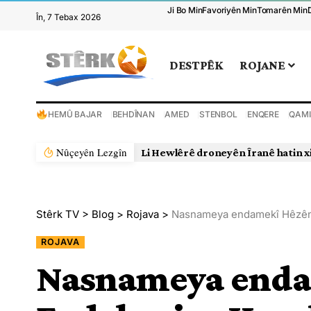
Ji Bo Min
Favoriyên Min
Tomarên Min
În, 7 Tebax 2026
DESTPÊK
ROJANE
HEMÛ BAJAR
BEHDÎNAN
AMED
STENBOL
ENQERE
QAMI
Nûçeyên Lezgîn
Li Hewlêrê droneyên Îranê hatin x
Stêrk TV
>
Blog
>
Rojava
>
Nasnameya endamekî Hêzên E
ROJAVA
Nasnameya enda