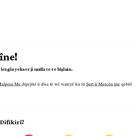
îne!
ezgîn yekser ji maîla te re bişînin.
 Malpera Me
dipejînî û dîsa tê wê wateyê ku tu
Şert û Mercên me
qebûl
 Difikirî?