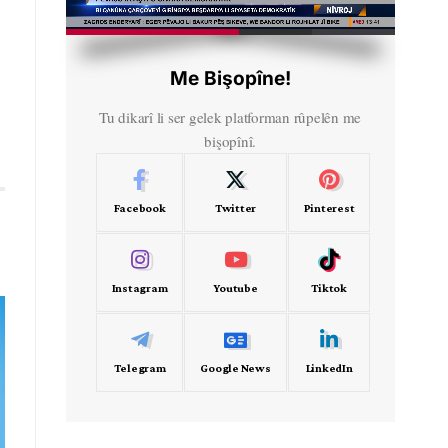
HD
00:43
Me Bişopîne!
Tu dikarî li ser gelek platforman rûpelên me
bişopînî.
Facebook
Twitter
Pinterest
Instagram
Youtube
Tiktok
Telegram
Google News
LinkedIn