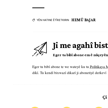
HEMÛ BAJAR
YÊN HATINE ÊTÎKETKIRIN
Ji me agahî bist
Eger tu bibî abone em ê nûçeyên l
Eger tu bibî abone te we wateyê ku tu
Polîtikaya
dikî. Tu kendî bixwazî dikarî ji abonetiyê derkevî
Çi