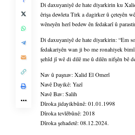
Di daxuyaniyê de hate diyarkirin ku Xali
êrişa dewleta Tirk a dagirker û çeteyên w
wêneyên herî bedew ên fedakarî û parasti
Di daxuyaniyê de hate diyarkirin: “Em so
fedakariyên wan ji bo me ronahiyek bimî
şehîd jî wê di dilê me û dilên nifşên bê 
Nav û paşnav: Xalid El Omerî
Navê Dayikê: Yazî
Navê Bav: Salih
Dîroka jidayikbûnê: 01.01.1998
Dîroka tevlêbûnê: 2018
Dîroka şehadetê: 08.12.2024.