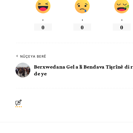
.
.
.
0
0
0
NÛÇEYA BERÊ
Berxwedana Gel a li Bendava Tişrînê di r
de ye