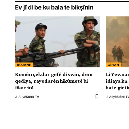
Ev jî di be ku bala te bikşînin
ROJANE
CÎHAN
Komên çekdar gefê dixwin, dem
Li Yewnan
qediya, rayedarên hikûmetê bi
îdîaya ku 
fikar in!
hate girti
Ji Aliyê
Stêrk TV
Ji Aliyê
Stêrk T