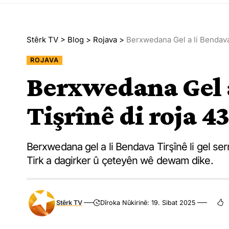
Stêrk TV
>
Blog
>
Rojava
>
Berxwedana Gel a li Bendava 
ROJAVA
Berxwedana Gel 
Tişrînê di roja 4
Berxwedana gel a li Bendava Tirşînê li gel ser
Tirk a dagirker û çeteyên wê dewam dike.
Stêrk TV
Dîroka Nûkirinê: 19. Sibat 2025