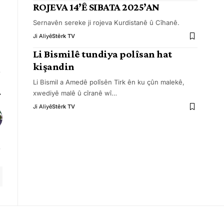
ROJEVA 14’Ê SIBATA 2025’AN
Sernavên sereke ji rojeva Kurdistanê û Cîhanê.
Ji Aliyê
Stêrk TV
Li Bismilê tundiya polîsan hat
kişandin
Li Bismil a Amedê polîsên Tirk ên ku çûn malekê,
xwediyê malê û cîranê wî
…
Ji Aliyê
Stêrk TV