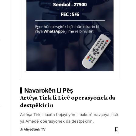
Navarokên Li Pêş
Artêşa Tirk li Licê operasyonek da
destpêkirin
Artêşa Tirk li taxên bejayî yên li bakurê navçeya Licê
ya Amedê operasyonek da destpêkirin.
Ji Aliyê
Stêrk TV