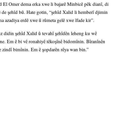
d El Omer dema erka xwe li bajarê Minbicê pêk dianî, di
ê de şehîd bû. Hate gotin, “şehîd Xalid li hemberî djimin
na azadiya erdê xwe û rûmeta gelê xwe îfade kir”.
z didin şehîd Xalid û tevahî şehîdên leheng ku wê
ne. Em ê bi vê ronahiyê têkoşînê bidomînin. Bîranînên
de zindî bimînin. Em ê şopdarên rêya wan bin.”