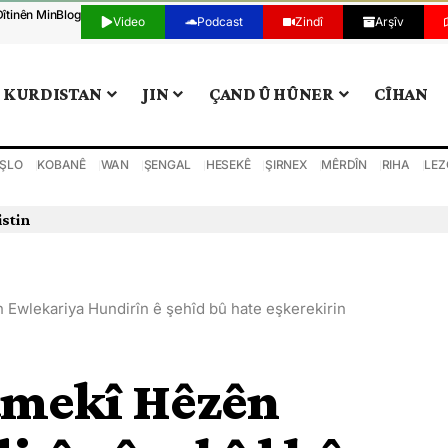
Dîtinên Min
Blog
Video
Podcast
Zindî
Arşîv
KURDISTAN
JIN
ÇAND Û HÛNER
CÎHAN
ŞLO
KOBANÊ
WAN
ŞENGAL
HESEKÊ
ŞIRNEX
MÊRDÎN
RIHA
LEZ
istin
wlekariya Hundirîn ê şehîd bû hate eşkerekirin
mekî Hêzên