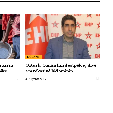
ROJANE
u krîza
Ozturk: Qanûn hîn destpêk e, divê
bike
em têkoşînê bidomînin
Ji Aliyê
Stêrk TV