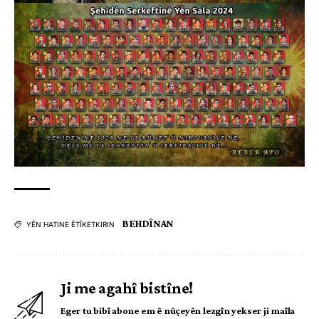
BEHDÎNAN
YÊN HATINE ÊTÎKETKIRIN
Ji me agahî bistîne!
Eger tu bibî abone em ê nûçeyên lezgîn yekser ji maîla