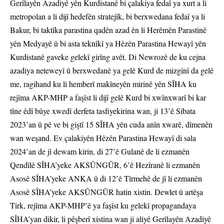
Gerîlayên Azadiyê yên Kurdistanê bi çalakiya fedaî ya xurt a li
metropolan a li dijî hedefên stratejîk, bi berxwedana fedaî ya li
Bakur, bi taktîka parastina qadên azad ên li Herêmên Parastinê
yên Medyayê û bi asta teknîkî ya Hêzên Parastina Hewayî yên
Kurdistanê gaveke gelekî girîng avêt. Di Newrozê de ku cejna
azadiya neteweyî û berxwedanê ya gelê Kurd de mizgînî da gelê
me, ragihand ku li hemberî makîneyên mirinê yên SÎHA ku
rejîma AKP-MHP a faşîst li dijî gelê Kurd bi xwînxwarî bi kar
tîne êdî bûye xwedî derfeta tasfiyekirina wan, ji 13’ê Sibata
2023’an û pê ve bi giştî 15 SÎHA yên cuda anîn xwarê, dîmenên
wan weşand. Ev çalakiyên Hêzên Parastina Hewayî di sala
2024’an de jî dewam kirin, di 27’ê Gulanê de li ezmanên
Qendîlê SÎHA’yeke AKSÛNGÛR, 6’ê Hezîranê li ezmanên
Asosê SÎHA’yeke ANKA û di 12’ê Tîrmehê de jî li ezmanên
Asosê SÎHA’yeke AKSÛNGÛR hatin xistin. Dewlet û artêşa
Tirk, rejîma AKP-MHP’ê ya faşîst ku gelekî propagandaya
SÎHA’yan dikir, li pêşberî xistina wan ji aliyê Gerîlayên Azadiyê