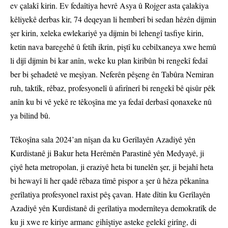
ev çalakî kirin. Ev fedaîtiya hevrê Asya û Rojger asta çalakiya
kêliyekê derbas kir, 74 deqeyan li hemberî bi sedan hêzên dijmin
şer kirin, xeleka ewlekariyê ya dijmin bi lehengî tasfiye kirin,
ketin nava baregehê û fetih ikrin, piştî ku cebilxaneya xwe hemû
li dijî dijmin bi kar anîn, weke ku plan kiribûn bi rengekî fedaî
ber bi şehadetê ve meşiyan. Neferên pêşeng ên Tabûra Nemiran
ruh, taktîk, rêbaz, profesyonelî û afirînerî bi rengekî bê qisûr pêk
anîn ku bi vê yekê re têkoşîna me ya fedaî derbasî qonaxeke nû
ya bilind bû.
Têkoşîna sala 2024’an nîşan da ku Gerîlayên Azadiyê yên
Kurdistanê ji Bakur heta Herêmên Parastinê yên Medyayê, ji
çiyê heta metropolan, ji eraziyê heta bi tunelên şer, ji bejahî heta
bi hewayî li her qadê rêbaza tîmê pispor a şer û hêza pêkanîna
gerîlatiya profesyonel raxist pêş çavan. Hate dîtin ku Gerîlayên
Azadiyê yên Kurdistanê di gerîlatiya modernîteya demokratîk de
ku ji xwe re kiriye armanc gihîştiye asteke gelekî girîng, di