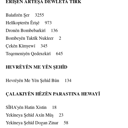
ÊRIŞÊN ARTÊŞA DEWLETA TIRK
Balafirên Şer 3255
Helîkopterên Êrişê 973
Dronên Bombebarkirî 136
Bombeyên Taktîk Nukleer 2
Çekên Kîmyewî 345
Teqemeniyên Qedexekirî 645
HEVRÊYÊN ME YÊN ŞEHÎD
Hevrêyên Me Yên Şehîd Bûn 134
ÇALAKIYÊN HÊZÊN PARASTINA HEWAYÎ
SÎHA’yên Hatin Xistin 18
Yekîneya Şehîd Axîn Mûş 23
Yekîneya Şehîd Dogan Zinar 58