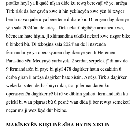
pratîka heyî ya li qadê nîşan dide ku rewş berevajî vê ye, artêşa
Tirk rîsk da ber çavên xwe û hin yekîneyên xwe yên bi tevger
berda nava qadê û ya berê tenê dubare kir. Di êrîşên dagirkeriyê
yên sala 2024’an de artêşa Tirk nekarî bigihêje armanca xwe,
bêencam hate hiştin, ji xitimandina taktîkî nekarî xwe rizgar bike
û binketî bû. Di têkoşîna sala 2024’an de li navenda
fermandariyê ya operasyonên dagirkeriyê yên li Herêmên
Parastinê yên Medyayê yarbayek, 2 serdar, serpelek jî di nav de
9 fermandarên bi paye bi giştî 478 dagirker hatin cezakirin û
derba giran li artêşa dagirker hate xistin. Artêşa Tirk a dagirker
weke ku salên derbasbûyî dikir, îsal jî fermandarên ku
operasyonên dagirkeriyê bi rê ve dibirin guhert, fermandarên ku
gelekî bi wan piştrast bû û pesnê wan dida ji ber rewşa serneketî
neçar ma ji wezîfeyê dûr bixîne.
MAKÎNEYÊN KUŞTINÊ SÎHA HATIN XISTIN