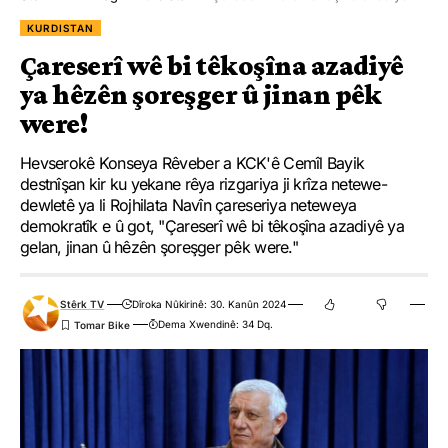
KURDISTAN
Çareserî wê bi têkoşîna azadiyê
ya hêzên şoreşger û jinan pêk
were!
Hevserokê Konseya Rêveber a KCK'ê Cemîl Bayik
destnîşan kir ku yekane rêya rizgariya ji krîza netewe-
dewletê ya li Rojhilata Navîn çareseriya neteweya
demokratîk e û got, "Çareserî wê bi têkoşîna azadiyê ya
gelan, jinan û hêzên şoreşger pêk were."
Stêrk TV
Dîroka Nûkirinê: 30. Kanûn 2024
Dema Xwendinê: 34 Dq.