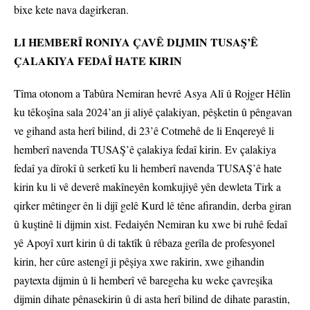
bixe kete nava dagirkeran.
LI HEMBERÎ RONIYA ÇAVÊ DIJMIN TUSAŞ’Ê
ÇALAKIYA FEDAÎ HATE KIRIN
Tîma otonom a Tabûra Nemiran hevrê Asya Alî û Rojger Hêlîn
ku têkoşîna sala 2024’an ji aliyê çalakiyan, pêşketin û pêngavan
ve gihand asta herî bilind, di 23’ê Cotmehê de li Enqereyê li
hemberî navenda TUSAŞ’ê çalakiya fedaî kirin. Ev çalakiya
fedaî ya dîrokî û serketî ku li hemberî navenda TUSAŞ’ê hate
kirin ku li vê deverê makîneyên komkujiyê yên dewleta Tirk a
qirker mêtinger ên li dijî gelê Kurd lê têne afirandin, derba giran
û kuştinê li dijmin xist. Fedaiyên Nemiran ku xwe bi ruhê fedaî
yê Apoyî xurt kirin û di taktîk û rêbaza gerîla de profesyonel
kirin, her cûre astengî ji pêşiya xwe rakirin, xwe gihandin
paytexta dijmin û li hemberî vê baregeha ku weke çavreşika
dijmin dihate pênasekirin û di asta herî bilind de dihate parastin,