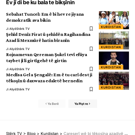
Ev jî di be ku bala te bikşînin
Sebahat Tuncel: Em ê bi hev re jiyana
demokratîk ava bikin
KURDISTAN
Ji Aliyê
Stêrk TV
Şehîd Denîz Firat û şehîdên Ragihandina
Azad li Mexmûrê hatin bîranîn
KURDISTAN
Ji Aliyê
Stêrk TV
Rojnamevan Qereman Şukrî tevî efûya
taybet jî li girtîgehê tê girtin
KURDISTAN
Ji Aliyê
Stêrk TV
Meclîsa Gel a Şengalê: Em ê tu carî dest ji
têkoşîn û daxwaza edaletê bernedin
KURDISTAN
Ji Aliyê
Stêrk TV
Ya Berê
Ya Pişt re
Stêrk TV
>
Blog
>
Kurdistan
>
Çareserî wê bi têkoşîna azadiyê ya hêzên şoreşger û jinan pêk were!