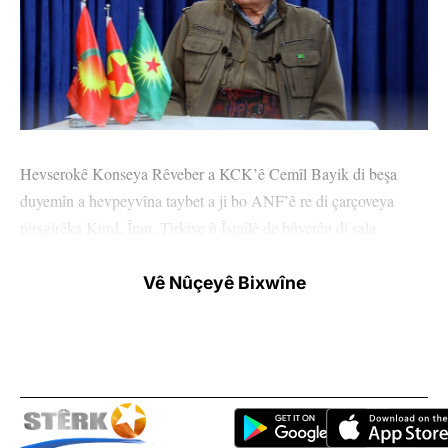
Hevserokê Konseya Rêveber a KCK’ê Cemîl Bayik di beşa
duyemîn a hevpeyvîna taybet a ji bo ANF’ê re di çarçoveya
pirsgirêka Kurd, Îran, Tirkiye û Îsraîlê de bûyerên di sala
2024’an de li Rojhilata Navîn qewimîn û perspektîfên çareseriyê
nirxand.
Vê Nûçeyê Bixwîne
Beşa duyemîn a hevpeyvîna bi Hevserokê Konseya Rêveber a
KCK’ê Cemîl Bayik re bi vî rengî ye:
Li Rojhilata Navîn hevsengiyên kevin dirûxin, statuko belav
dibe. Hêzên modernîteya Kapîtalîst paşerojê Rojhilata