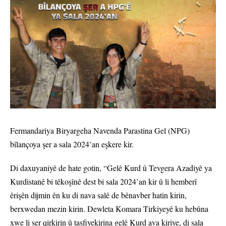
Fermandariya Biryargeha Navenda Parastina Gel (NPG)
bîlançoya şer a sala 2024’an eşkere kir.
Di daxuyaniyê de hate gotin, “Gelê Kurd û Tevgera Azadiyê ya
Kurdistanê bi têkoşînê dest bi sala 2024’an kir û li hemberî
êrişên dijmin ên ku di nava salê de bênavber hatin kirin,
berxwedan mezin kirin. Dewleta Komara Tirkiyeyê ku hebûna
xwe li ser qirkirin û tasfiyekirina gelê Kurd ava kiriye, di sala