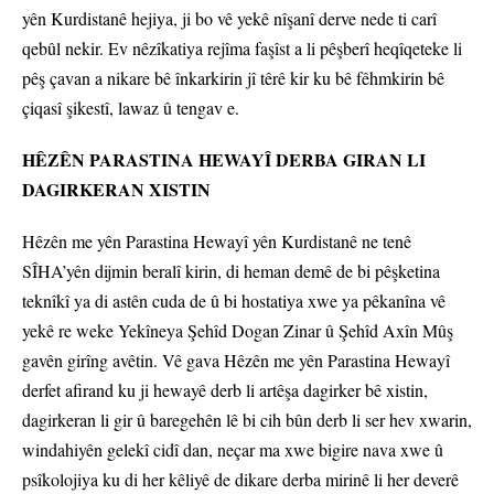
yên Kurdistanê hejiya, ji bo vê yekê nîşanî derve nede ti carî
qebûl nekir. Ev nêzîkatiya rejîma faşîst a li pêşberî heqîqeteke li
pêş çavan a nikare bê înkarkirin jî têrê kir ku bê fêhmkirin bê
çiqasî şikestî, lawaz û tengav e.
HÊZÊN PARASTINA HEWAYÎ DERBA GIRAN LI
DAGIRKERAN XISTIN
Hêzên me yên Parastina Hewayî yên Kurdistanê ne tenê
SÎHA’yên dijmin beralî kirin, di heman demê de bi pêşketina
teknîkî ya di astên cuda de û bi hostatiya xwe ya pêkanîna vê
yekê re weke Yekîneya Şehîd Dogan Zinar û Şehîd Axîn Mûş
gavên girîng avêtin. Vê gava Hêzên me yên Parastina Hewayî
derfet afirand ku ji hewayê derb li artêşa dagirker bê xistin,
dagirkeran li gir û baregehên lê bi cih bûn derb li ser hev xwarin,
windahiyên gelekî cidî dan, neçar ma xwe bigire nava xwe û
psîkolojiya ku di her kêliyê de dikare derba mirinê li her deverê