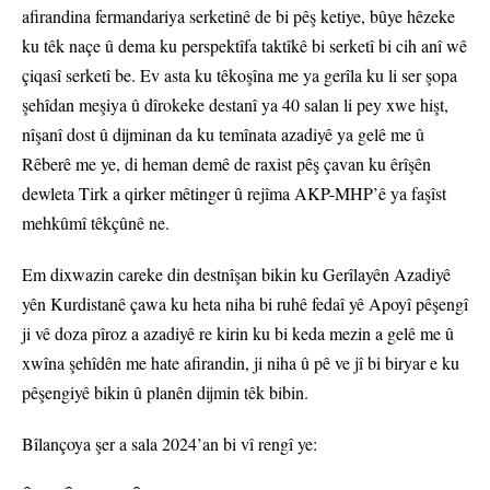
afirandina fermandariya serketinê de bi pêş ketiye, bûye hêzeke
ku têk naçe û dema ku perspektîfa taktîkê bi serketî bi cih anî wê
çiqasî serketî be. Ev asta ku têkoşîna me ya gerîla ku li ser şopa
şehîdan meşiya û dîrokeke destanî ya 40 salan li pey xwe hişt,
nîşanî dost û dijminan da ku temînata azadiyê ya gelê me û
Rêberê me ye, di heman demê de raxist pêş çavan ku êrîşên
dewleta Tirk a qirker mêtinger û rejîma AKP-MHP’ê ya faşîst
mehkûmî têkçûnê ne.
Em dixwazin careke din destnîşan bikin ku Gerîlayên Azadiyê
yên Kurdistanê çawa ku heta niha bi ruhê fedaî yê Apoyî pêşengî
ji vê doza pîroz a azadiyê re kirin ku bi keda mezin a gelê me û
xwîna şehîdên me hate afirandin, ji niha û pê ve jî bi biryar e ku
pêşengiyê bikin û planên dijmin têk bibin.
Bîlançoya şer a sala 2024’an bi vî rengî ye: