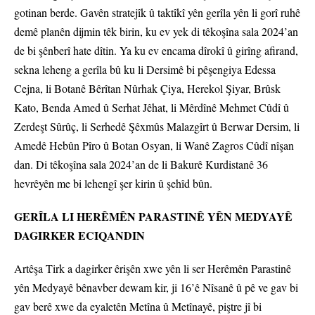
gotinan berde. Gavên stratejîk û taktîkî yên gerîla yên li gorî ruhê
demê planên dijmin têk birin, ku ev yek di têkoşîna sala 2024’an
de bi şênberî hate dîtin. Ya ku ev encama dîrokî û girîng afirand,
sekna leheng a gerîla bû ku li Dersimê bi pêşengiya Edessa
Cejna, li Botanê Bêrîtan Nûrhak Çiya, Herekol Şiyar, Brûsk
Kato, Benda Amed û Serhat Jêhat, li Mêrdînê Mehmet Cûdî û
Zerdeşt Sûrûç, li Serhedê Şêxmûs Malazgîrt û Berwar Dersim, li
Amedê Hebûn Pîro û Botan Osyan, li Wanê Zagros Cûdî nîşan
dan. Di têkoşîna sala 2024’an de li Bakurê Kurdistanê 36
hevrêyên me bi lehengî şer kirin û şehîd bûn.
GERÎLA LI HERÊMÊN PARASTINÊ YÊN MEDYAYÊ
DAGIRKER ECIQANDIN
Artêşa Tirk a dagirker êrişên xwe yên li ser Herêmên Parastinê
yên Medyayê bênavber dewam kir, ji 16’ê Nîsanê û pê ve gav bi
gav berê xwe da eyaletên Metîna û Metînayê, piştre jî bi