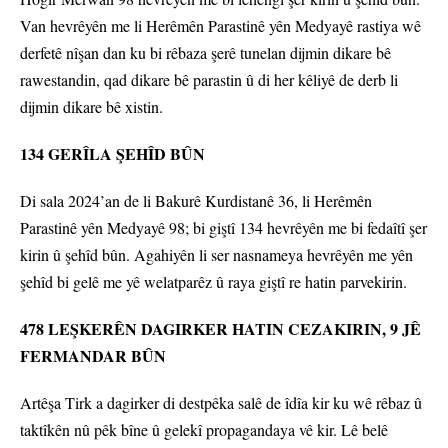
Van hevrêyên me li Herêmên Parastinê yên Medyayê rastiya wê
derfetê nîşan dan ku bi rêbaza şerê tunelan dijmin dikare bê
rawestandin, qad dikare bê parastin û di her kêliyê de derb li
dijmin dikare bê xistin.
134 GERÎLA ŞEHÎD BÛN
Di sala 2024’an de li Bakurê Kurdistanê 36, li Herêmên
Parastinê yên Medyayê 98; bi giştî 134 hevrêyên me bi fedaîtî şer
kirin û şehîd bûn. Agahiyên li ser nasnameya hevrêyên me yên
şehîd bi gelê me yê welatparêz û raya giştî re hatin parvekirin.
478 LEŞKERÊN DAGIRKER HATIN CEZAKIRIN, 9 JÊ
FERMANDAR BÛN
Artêşa Tirk a dagirker di destpêka salê de îdîa kir ku wê rêbaz û
taktîkên nû pêk bîne û gelekî propagandaya vê kir. Lê belê