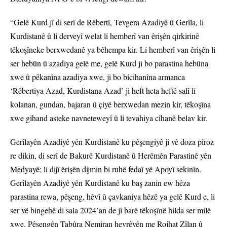
“Gelê Kurd jî di serî de Rêbertî, Tevgera Azadiyê û Gerîla, li
Kurdistanê û li derveyî welat li hemberî van êrişên qirkirinê
têkoşîneke berxwedanê ya bêhempa kir. Li hemberî van êrişên li
ser hebûn û azadiya gelê me, gelê Kurd ji bo parastina hebûna
xwe û pêkanîna azadiya xwe, ji bo bicihanîna armanca
‘Rêbertiya Azad, Kurdistana Azad’ ji heft heta heftê salî li
kolanan, gundan, bajaran û çiyê berxwedan mezin kir, têkoşîna
xwe gihand asteke navneteweyî û li tevahiya cîhanê belav kir.
Gerîlayên Azadiyê yên Kurdistanê ku pêşengiyê ji vê doza pîroz
re dikin, di serî de Bakurê Kurdistanê û Herêmên Parastinê yên
Medyayê; li dijî êrişên dijmin bi ruhê fedaî yê Apoyî sekinîn.
Gerîlayên Azadiyê yên Kurdistanê ku baş zanin ew hêza
parastina rewa, pêşeng, hêvî û çavkaniya hêzê ya gelê Kurd e, li
ser vê bingehê di sala 2024’an de jî barê têkoşînê hilda ser milê
xwe. Pêşengên Tabûra Nemiran hevrêyên me Rojhat Zîlan û