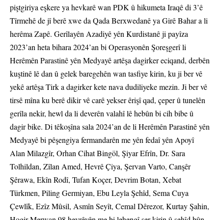
piştgiriya eşkere ya hevkarê wan PDK û hikumeta Iraqê di 3’ê
Tîrmehê de jî berê xwe da Qada Berxwedanê ya Girê Bahar a li
herêma Zapê. Gerîlayên Azadiyê yên Kurdistanê ji payîza
2023’an heta bihara 2024’an bi Operasyonên Şoreşgerî li
Herêmên Parastinê yên Medyayê artêşa dagirker eciqand, derbên
kuştinê lê dan û gelek baregehên wan tasfiye kirin, ku ji ber vê
yekê artêşa Tirk a dagirker kete nava dudiliyeke mezin. Ji ber vê
tirsê mîna ku berê dikir vê carê yekser êrişî qad, çeper û tunelên
gerîla nekir, hewl da li deverên valahî lê hebûn bi cih bibe û
dagir bike. Di têkoşîna sala 2024’an de li Herêmên Parastinê yên
Medyayê bi pêşengiya fermandarên me yên fedaî yên Apoyî
Alan Milazgîr, Orhan Cihat Bingöl, Şiyar Efrîn, Dr. Sara
Tolhildan, Zîlan Amed, Hevrê Çiya, Şervan Varto, Canşêr
Şêrawa, Ekîn Rodî, Tufan Koçer, Devrim Botan, Xebat
Türkmen, Piling Germiyan, Ebu Leyla Şehîd, Sema Cuya
Çewlîk, Ezîz Mûsil, Asmîn Seyît, Cemal Dêrezor, Kurtay Şahin,
Hogir Merwan 98 hevrêyên me bi lehengî şer kirin û şehîd bûn.