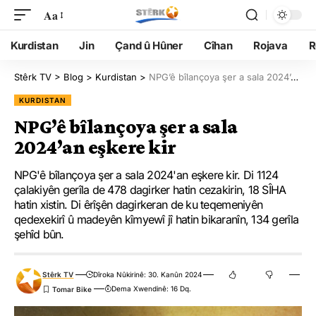
Aa
Kurdistan
Jin
Çand û Hûner
Cîhan
Rojava
R
Stêrk TV
>
Blog
>
Kurdistan
>
NPG’ê bîlançoya şer a sala 2024’an eşkere kir
KURDISTAN
NPG’ê bîlançoya şer a sala
2024’an eşkere kir
NPG'ê bîlançoya şer a sala 2024'an eşkere kir. Di 1124
çalakiyên gerîla de 478 dagirker hatin cezakirin, 18 SÎHA
hatin xistin. Di êrîşên dagirkeran de ku teqemeniyên
qedexekirî û madeyên kîmyewî jî hatin bikaranîn, 134 gerîla
şehîd bûn.
Stêrk TV
Dîroka Nûkirinê: 30. Kanûn 2024
Dema Xwendinê: 16 Dq.