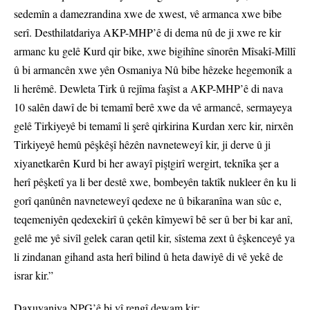
sedemîn a damezrandina xwe de xwest, vê armanca xwe bibe
serî. Desthilatdariya AKP-MHP’ê di dema nû de ji xwe re kir
armanc ku gelê Kurd qir bike, xwe bigihîne sînorên Mîsakî-Mîllî
û bi armancên xwe yên Osmaniya Nû bibe hêzeke hegemonîk a
li herêmê. Dewleta Tirk û rejîma faşîst a AKP-MHP’ê di nava
10 salên dawî de bi temamî berê xwe da vê armancê, sermayeya
gelê Tirkiyeyê bi temamî li şerê qirkirina Kurdan xerc kir, nirxên
Tirkiyeyê hemû pêşkêşî hêzên navneteweyî kir, ji derve û ji
xiyanetkarên Kurd bi her awayî piştgirî wergirt, teknîka şer a
herî pêşketî ya li ber destê xwe, bombeyên taktîk nukleer ên ku li
gorî qanûnên navneteweyî qedexe ne û bikaranîna wan sûc e,
teqemeniyên qedexekirî û çekên kîmyewî bê ser û ber bi kar anî,
gelê me yê sivîl gelek caran qetil kir, sîstema zext û êşkenceyê ya
li zindanan gihand asta herî bilind û heta dawiyê di vê yekê de
israr kir.”
Daxuyaniya NPG’ê bi vî rengî dewam kir: