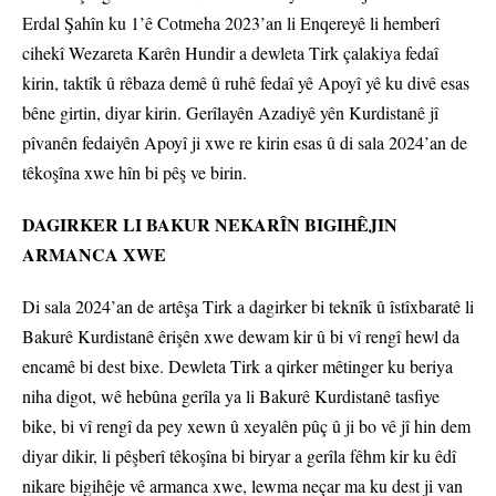
Erdal Şahîn ku 1’ê Cotmeha 2023’an li Enqereyê li hemberî
cihekî Wezareta Karên Hundir a dewleta Tirk çalakiya fedaî
kirin, taktîk û rêbaza demê û ruhê fedaî yê Apoyî yê ku divê esas
bêne girtin, diyar kirin. Gerîlayên Azadiyê yên Kurdistanê jî
pîvanên fedaiyên Apoyî ji xwe re kirin esas û di sala 2024’an de
têkoşîna xwe hîn bi pêş ve birin.
DAGIRKER LI BAKUR NEKARÎN BIGIHÊJIN
ARMANCA XWE
Di sala 2024’an de artêşa Tirk a dagirker bi teknîk û îstîxbaratê li
Bakurê Kurdistanê êrişên xwe dewam kir û bi vî rengî hewl da
encamê bi dest bixe. Dewleta Tirk a qirker mêtinger ku beriya
niha digot, wê hebûna gerîla ya li Bakurê Kurdistanê tasfiye
bike, bi vî rengî da pey xewn û xeyalên pûç û ji bo vê jî hin dem
diyar dikir, li pêşberî têkoşîna bi biryar a gerîla fêhm kir ku êdî
nikare bigihêje vê armanca xwe, lewma neçar ma ku dest ji van