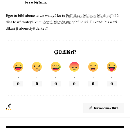
te re bişînin.
Eger tu bibî abone te we wateyê ku tu
Polîtikaya Malpera Me
dipejînî û
dîsa tê wê wateyê ku tu
Şert û Mercên me
qebûl dikî. Tu kendî bixwazî
dikarî ji abonetiyê derkevî
Çi Difikirî?
.
.
.
.
.
.
0
0
0
0
0
0
Nirxandinek Bike