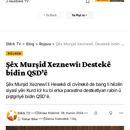
Ji Aliyê
Stêrk TV
Ya Berê
Ya Pişt re
Stêrk TV
>
Blog
>
Rojava
>
Şêx Murşid Xeznewî: Destekê bidin QSD’ê
ROJAVA
Şêx Murşid Xeznewî: Destekê
bidin QSD’ê
Şêx Murşid Xeznewî li Hesekê di civînekê de bang li hêzên
siyasî yên Kurd kir ku bi erka parastina destketiyan rabin û
piştgiriyê bidin QSD'ê.
Stêrk TV
Dîroka Nûkirinê: 28. Kanûn 2024
Dema Xwendinê: 1 Dq.