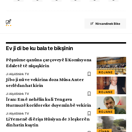
Nirxandinek Bike
Ev jî di be ku bala te bikşînin
Pêşnûme qanûna çarçoveyê li Komîsyona
Edaletê tê nîqaşkirin
ROJANE
Ji Aliyê
Stêrk TV
Ji bo ji nû ve vekirina doza Mûsa Anter
serlêdan hat kirin
ROJANE
Ji Aliyê
Stêrk TV
Îran: Em ê nehêlin ku li Tengava
Hurmuzê korîdoreke duyemîn bê vekirin
ROJANE
Ji Aliyê
Stêrk TV
Li Yemenê di êrişa Hûsiyan de 3 leşkerên
din hatin kuştin
CÎHAN