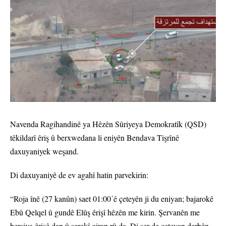
Navenda Ragihandinê ya Hêzên Sûriyeya Demokratîk (QSD)
têkildarî êriş û berxwedana li eniyên Bendava Tişrînê
daxuyaniyek weşand.
Di daxuyaniyê de ev agahî hatin parvekirin:
“Roja înê (27 kanûn) saet 01:00ˈê çeteyên ji du eniyan; bajarokê
Ebû Qelqel û gundê Elûş êrişî hêzên me kirin. Şervanên me
bersiva êrişê dan û şerekî giran rû da. Di şer de çeteyan derbên