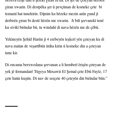
giran xwarin. Di destpêka şer û pevçûnan de komeke çete bi
temamî hat tunekirin. Dijmin ku hêzeke mezin anîn gund jî
derbeên giran bi destê hêzên me xwarin. Ji bilî şervanekî tenê
ku sivikî birîndar bû, tu windahî di nava hêzên me de çêbû.
Yekîneyên Şehîd Harûn jî 4 erebeyên leşkerî yên çeteyan ku di
nava malan de veşartîbûn îmha kirin û komeke din a çeteyan
tune kir.
Di encama berxwedana şervanan a li hemberî êrişên çeteyan de
yek jê fermandarê Tûgeya Mexawîr El Şemal çete Ebû Fayîz, 17
çete hatin kuştin. Di nav de serçete 40 çeteyên din birîndar bûn.”