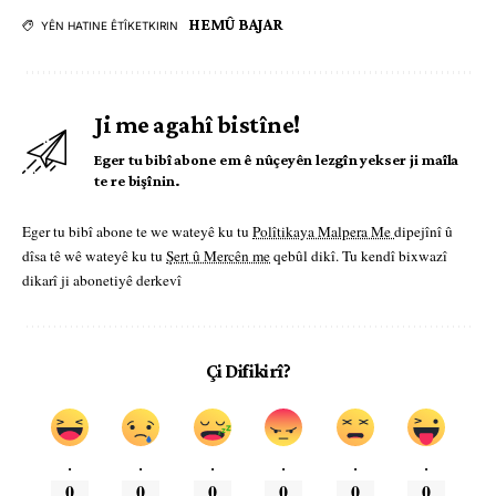
HEMÛ BAJAR
YÊN HATINE ÊTÎKETKIRIN
Ji me agahî bistîne!
Eger tu bibî abone em ê nûçeyên lezgîn yekser ji maîla
te re bişînin.
Eger tu bibî abone te we wateyê ku tu
Polîtikaya Malpera Me
dipejînî û
dîsa tê wê wateyê ku tu
Şert û Mercên me
qebûl dikî. Tu kendî bixwazî
dikarî ji abonetiyê derkevî
Çi Difikirî?
.
.
.
.
.
.
0
0
0
0
0
0