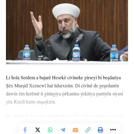
Li hola Serdem a bajarê Hesekê civîneke girseyî bi beşdariya
Şêx Murşid Xeznewî hat lidarxistin. Di civînê de geşedanên
dawîn êm herêmê û girîngiya pêkanîna yekitiya partiyên siyasî
yên Kurdî hatin nîqaşkirin.
Di civînê de bi sedan şêniyên bajarê Hesekê û nûnerên saziyên
sivîl û leşkerî beşdar bûn.
Vê Nûçeyê Bixwîne