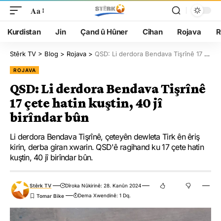
Aa
Kurdistan
Jin
Çand û Hûner
Cîhan
Rojava
R
Stêrk TV
>
Blog
>
Rojava
>
QSD: Li derdora Bendava Tişrînê 17 çete hatin kuştin, 40 jî birîndar bûn
ROJAVA
QSD: Li derdora Bendava Tişrînê
17 çete hatin kuştin, 40 jî
birîndar bûn
Li derdora Bendava Tişrînê, çeteyên dewleta Tirk ên êriş
kirin, derba giran xwarin. QSD'ê ragihand ku 17 çete hatin
kuştin, 40 jî birîndar bûn.
Stêrk TV
Dîroka Nûkirinê: 28. Kanûn 2024
Dema Xwendinê: 1 Dq.