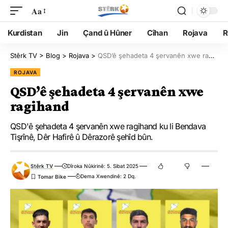
Aa
Kurdistan
Jin
Çand û Hûner
Cîhan
Rojava
R
Stêrk TV
>
Blog
>
Rojava
>
QSD’ê şehadeta 4 şervanên xwe ragihand
ROJAVA
QSD’ê şehadeta 4 şervanên xwe
ragihand
QSD'ê şehadeta 4 şervanên xwe ragihand ku li Bendava
Tişrînê, Dêr Hafirê û Dêrazorê şehîd bûn.
Stêrk TV
Dîroka Nûkirinê: 5. Sibat 2025
Dema Xwendinê: 2 Dq.