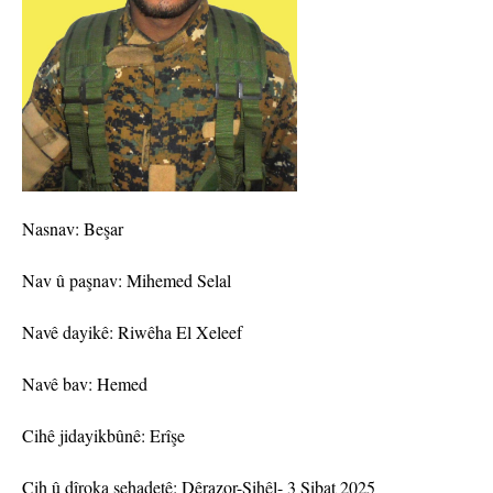
Nasnav: Beşar
Nav û paşnav: Mihemed Selal
Navê dayikê: Riwêha El Xeleef
Navê bav: Hemed
Cihê jidayikbûnê: Erîşe
Cih û dîroka şehadetê: Dêrazor-Şihêl- 3 Sibat 2025