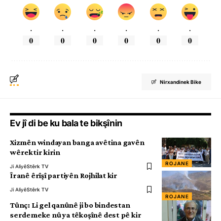
.
.
.
.
.
.
0
0
0
0
0
0
Nirxandinek Bike
Ev jî di be ku bala te bikşînin
Xizmên windayan banga avêtina gavên
wêrektir kirin
ROJANE
Ji Aliyê
Stêrk TV
Îranê êrîşî partiyên Rojhilat kir
Ji Aliyê
Stêrk TV
ROJANE
Tûnç: Li gel qanûnê ji bo bindestan
serdemeke nû ya têkoşînê dest pê kir