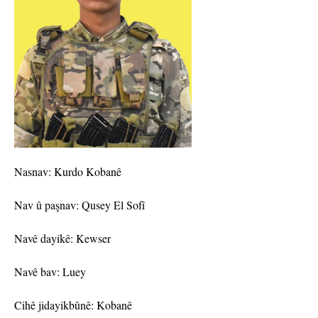
Nasnav: Kurdo Kobanê
Nav û paşnav: Qusey El Sofî
Navê dayikê: Kewser
Navê bav: Luey
Cihê jidayikbûnê: Kobanê