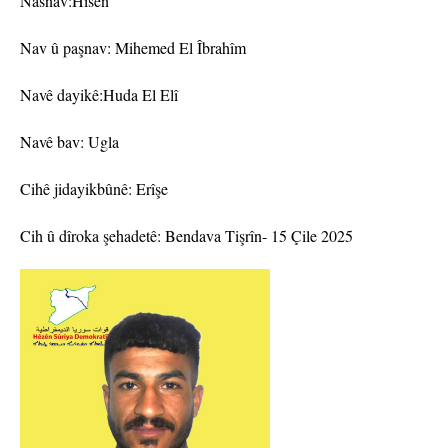
Nasnav:Hisên
Nav û paşnav: Mihemed El Îbrahîm
Navê dayikê:Huda El Elî
Navê bav: Ugla
Cihê jidayikbûnê: Erîşe
Cih û dîroka şehadetê: Bendava Tişrîn- 15 Çile 2025