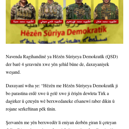
Navenda Ragihandinê ya Hêzên Sûriyeya Demokratîk (QSD)
der barê 4 şeravnên xwe yên şehîd bûne de, daxuyaniyek
weşand.
Daxuyanî wiha ye: “Hêzên me Hêzên Sûriyeya Demokratîk ji
bo parastina erdê xwe û gelê xwe ji êrişên dewleta Tirk a
dagirker û çeteyên wê berxwedaneke efsanewî raber dikin û
rojane serkeftinan pêk tînin.
Şervanên me yên berxwedêr li eniyan derbên giran li çeteyan