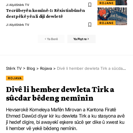
ROJANE
Ji Aliyê
Stêrk TV
Tecrûbeyên komînê-1: Rêxistinbûnên
destpêkê yên li dijî dewletê
ROJANE
Ji Aliyê
Stêrk TV
Ya Berê
Ya Pişt re
Stêrk TV
>
Blog
>
Rojava
>
Divê li hember dewleta Tirk a sûcdar bêdeng nemînin
ROJAVA
Divê li hember dewleta Tirk a
sûcdar bêdeng nemînin
Hevserokê Komeleya Mafên Mirovan a Kantona Firatê
Ehmed Dawûd diyar kir ku dewleta Tirk a ku stasyona avê
jî hedef digire, bi awayekî eşkere sûcê şer dike û xwest ku
li hember vê yekê bêdeng nemînin.