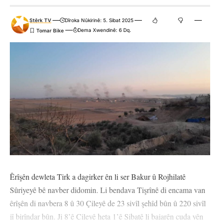
Stêrk TV
Dîroka Nûkirinê: 5. Sibat 2025
Dema Xwendinê: 6 Dq.
Êrîşên dewleta Tirk a dagirker ên li ser Bakur û Rojhilatê
Sûriyeyê bê navber didomin. Li bendava Tişrînê di encama van
êrîşên di navbera 8 û 30 Çileyê de 23 sivîl şehîd bûn û 220 sivîl
jî birîndar bûn. Ji 8’ê Çileyê heta 1’ê Sibatê li bajarên cuda yên