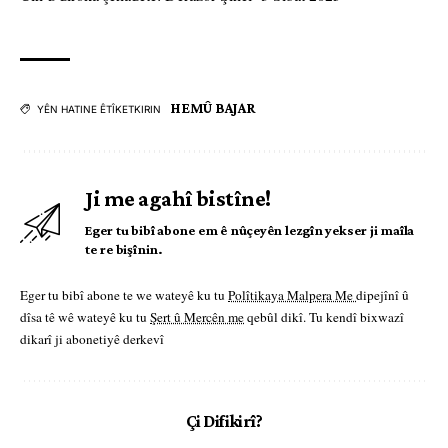
HEMÛ BAJAR
YÊN HATINE ÊTÎKETKIRIN
Ji me agahî bistîne!
Eger tu bibî abone em ê nûçeyên lezgîn yekser ji maîla
te re bişînin.
Eger tu bibî abone te we wateyê ku tu
Polîtikaya Malpera Me
dipejînî û
dîsa tê wê wateyê ku tu
Şert û Mercên me
qebûl dikî. Tu kendî bixwazî
dikarî ji abonetiyê derkevî
Çi Difikirî?