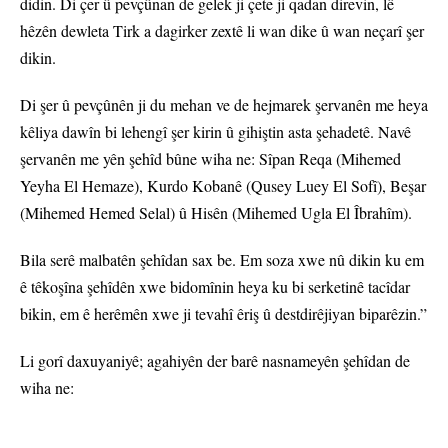
didin. Di çer û pevçûnan de gelek ji çete ji qadan direvin, lê
hêzên dewleta Tirk a dagirker zextê li wan dike û wan neçarî şer
dikin.
Di şer û pevçûnên ji du mehan ve de hejmarek şervanên me heya
kêliya dawîn bi lehengî şer kirin û gihiştin asta şehadetê. Navê
şervanên me yên şehîd bûne wiha ne: Sîpan Reqa (Mihemed
Yeyha El Hemaze), Kurdo Kobanê (Qusey Luey El Sofî), Beşar
(Mihemed Hemed Selal) û Hisên (Mihemed Ugla El Îbrahîm).
Bila serê malbatên şehîdan sax be. Em soza xwe nû dikin ku em
ê têkoşîna şehîdên xwe bidomînin heya ku bi serketinê tacîdar
bikin, em ê herêmên xwe ji tevahî êriş û destdirêjiyan biparêzin.”
Li gorî daxuyaniyê; agahiyên der barê nasnameyên şehîdan de
wiha ne: