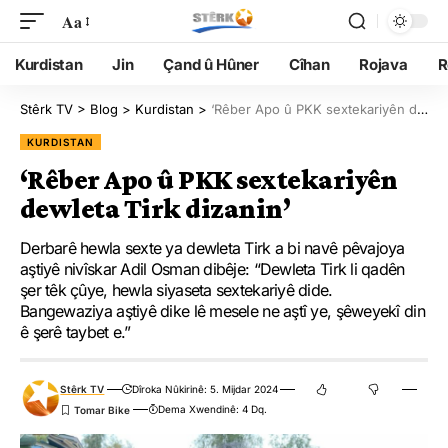
Aa
Kurdistan
Jin
Çand û Hûner
Cîhan
Rojava
R
Stêrk TV
>
Blog
>
Kurdistan
>
‘Rêber Apo û PKK sextekariyên dewleta Tirk dizanin’
KURDISTAN
‘Rêber Apo û PKK sextekariyên
dewleta Tirk dizanin’
Derbarê hewla sexte ya dewleta Tirk a bi navê pêvajoya
aştiyê nivîskar Adil Osman dibêje: “Dewleta Tirk li qadên
şer têk çûye, hewla siyaseta sextekariyê dide.
Bangewaziya aştiyê dike lê mesele ne aştî ye, şêweyekî din
ê şerê taybet e.”
Stêrk TV
Dîroka Nûkirinê: 5. Mijdar 2024
Dema Xwendinê: 4 Dq.