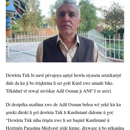
Dewleta Tirk bi navê pêvajoya aştiyê hewla siyaseta sextekariyê
dide da ku ji bo êrişkirina li ser gelê Kurd xwe amade bike.
Têkildarî vê rewşê nivîskar Adil Osman ji ANF’ê re axivî.
Di destpêka axaftina xwe de Adil Osman behsa wê yekê kir ku
şerekî dîrokî li gel dewleta Tirk li Kurdistanê didome û got:
“Dewleta Tirk niha êrişên xwe li ser başûrê Kurdistanê û
Herêmên Parastina Medyayê zêde kirine, dixwaze ji bo pêkanîna