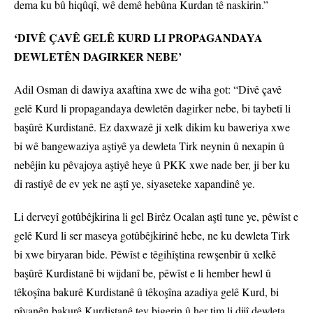
dema ku bû hiqûqî, wê demê hebûna Kurdan tê naskirin.”
‘DIVÊ ÇAVÊ GELÊ KURD LI PROPAGANDAYA
DEWLETÊN DAGIRKER NEBE’
Adil Osman di dawiya axaftina xwe de wiha got: “Divê çavê
gelê Kurd li propagandaya dewletên dagirker nebe, bi taybetî li
başûrê Kurdistanê. Ez daxwazê ji xelk dikim ku baweriya xwe
bi wê bangewaziya aştiyê ya dewleta Tirk neynin û nexapin û
nebêjin ku pêvajoya aştiyê heye û PKK xwe nade ber, ji ber ku
di rastiyê de ev yek ne aştî ye, siyaseteke xapandinê ye.
Li derveyî gotûbêjkirina li gel Birêz Ocalan aştî tune ye, pêwîst e
gelê Kurd li ser maseya gotûbêjkirinê hebe, ne ku dewleta Tirk
bi xwe biryaran bide. Pêwîst e têgihîştina rewşenbîr û xelkê
başûrê Kurdistanê bi wijdanî be, pêwîst e li hember hewl û
têkoşîna bakurê Kurdistanê û têkoşîna azadiya gelê Kurd, bi
pîvanên bakurê Kurdistanê tev bigerin û her tim li dijî dewleta