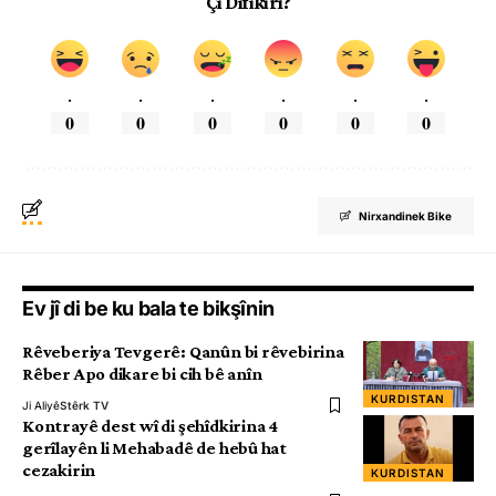
Çi Difikirî?
.
.
.
.
.
.
0
0
0
0
0
0
Nirxandinek Bike
Ev jî di be ku bala te bikşînin
Rêveberiya Tevgerê: Qanûn bi rêvebirina
Rêber Apo dikare bi cih bê anîn
KURDISTAN
Ji Aliyê
Stêrk TV
Kontrayê dest wî di şehîdkirina 4
gerîlayên li Mehabadê de hebû hat
cezakirin
KURDISTAN