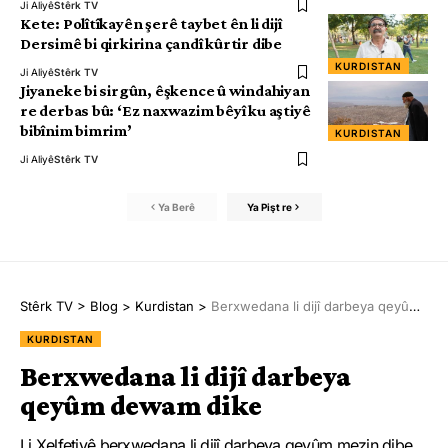
Ji Aliyê
Stêrk TV
Kete: Polîtîkayên şerê taybet ên li dijî
Dersimê bi qirkirina çandî kûrtir dibe
KURDISTAN
Ji Aliyê
Stêrk TV
Jiyaneke bi sirgûn, êşkence û windahiyan
re derbas bû: ‘Ez naxwazim bêyî ku aştiyê
bibînim bimrim’
KURDISTAN
Ji Aliyê
Stêrk TV
Ya Berê
Ya Pişt re
Stêrk TV
>
Blog
>
Kurdistan
>
Berxwedana li dijî darbeya qeyûm dewam dike
KURDISTAN
Berxwedana li dijî darbeya
qeyûm dewam dike
Li Xelfetiyê berxwedana li dijî darbeya qeyûm mezin dibe.