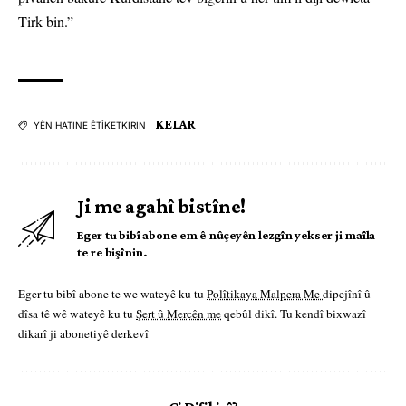
Tirk bin.”
KELAR
YÊN HATINE ÊTÎKETKIRIN
Ji me agahî bistîne!
Eger tu bibî abone em ê nûçeyên lezgîn yekser ji maîla
te re bişînin.
Eger tu bibî abone te we wateyê ku tu
Polîtikaya Malpera Me
dipejînî û
dîsa tê wê wateyê ku tu
Şert û Mercên me
qebûl dikî. Tu kendî bixwazî
dikarî ji abonetiyê derkevî