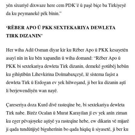
yên sîxuriyê dixwaze here cem PDK’ê û paşê biçe ba Tirkiyeyê
da ku peymanekê pêk bînin.”
‘RÊBER APO Û PKK SEXTEKARIYA DEWLETA
TIRK DIZANIN’
Her wiha Adil Osman diyar kir ku Rêber Apo û PKK kesayetên
asayî nîn in ku bên xapandin û wiha domand: “Rêber Apo û
PKK bi sextekariya dewleta Tirk dizanin, demekê gotûbêj hebûn
ku gihîştibûn Lihevkirina Dolmabaxçeyê, lê sîstema faşîst a
dewleta Tirk û Erdogan ev yek hilweşand, ji ber ku dizanin aştî
li berjewendiyên wan nayê.
Çareseriya doza Kurd divê rasteqîne be, bi sextekariya dewleta
Tirk nabe. Birêz Ocalan û Murat Karayilan jî ev yek anîn ziman
ku eger pêvajoyeke aştiyê ya rasteqîne hebe, ew dikarin vê mijarê
ji qada tundûtijiyê biguherînin bo qada hiqûq û siyasetê, ji ber ku