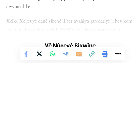
dewam dike.
Xelkê Xelfetiyê danê sibehê li ber avahiya şaredariyê li hev kom
bû ku ji aliyê polîsên AKP-MHP’ê ve hatiye dorpêçkirin û
berxwedana xwe dewam dike.
Vê Nûçeyê Bixwîne
Bi gelê Xelfetiyê re parlamenterên DEM Partiyê Omer Ocalan,
Zulkuf Ûçar, Ayten Kordû, Ferît Şenyaşar, Mîthat Sancar û
Dîlan Kûnt Ayan, li gel Hevşaredarên hilbijartî yên Xelfetiyê
Saniye Bayram û Mehmet Karayilan jî li ber şaredariyê kom
bûn.
Girseya gel li vê derê dirûşmên “Em ê bi berxwedanê bi ser
bikevin”, “Bijî berxwedana Xelfetiyê” diqîre.
Li Ser Şopa Heqîqetê
Stêrk TV ji sala 2009an ve di warên siyasî, civakî, çandî û hunerî de
Gel diyar dike ku heta encamê bi dest bixe wê berxwedana xwe
weşanê dike. Bi nêrîna azadiya jinê û avakirina civakeke demokratîk,
Stêrk TV xebatên civakî, çandî, hunerî, dîrokî, aborî û yên jîngehê
dewam bike.
dimeşîne. Di çarçoveya parastin û pêşxistina çand û zimanê Kurdî de, bi