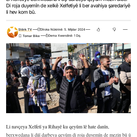
Di roja duyemîn de xelkê Xelfetiyê li ber avahiya şaredariyê
li hev kom bû.
Stêrk TV
Dîroka Nûkirinê: 5. Mijdar 2024
Dema Xwendinê: 1 Dq.
Li navçeya Xelfetî ya Rihayê ku qeyûm lê hate danîn,
berxwedana li dijî darbeya qeyûm di roja duyemîn de mezin bû û