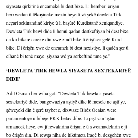
siyaseta qirkirinê encamekê bi dest bixe. Li hemberî êrişan
berxwedan û têkoşîneke mezin heye û vê yekê dewleta Tirk
neçarî sekinandinê kiriye û li başûrê Kurdistanê xeniqandiye.
Dewleta Tirk hewl dide li hemû qadan destkeftiyan bi dest bixe
da ku bikare careke din xwe zindî bike û êrişî ser gelê Kurd
bike. Di êrişên xwe de encamek bi dest nexistiye, li qadên şer û
cîhanê bi tenê maye, şiyana wê ya serkeftinê tune ye.”
‘DEWLETA TIRK HEWLA SIYASETA SEXTEKARIYÊ
DIDE’
Adil Osman her wiha got: “Dewleta Tirk hewla siyaseta
sextekariyê dide, bangewaziya aştiyê dike lê mesele ne aştî ye,
şêweyekî din ê şerê taybet e, dixwaze Birêz Ocalan were
parlamentoyê û bibêje PKK belav dibe. Li pişt van tiştan
armancek heye, ew jî rewakirina êrişan e û xweamadekirin e ji
bo êrişên din. Di rewşa niha de hikûmeta Iraqê bi dezgehên xwe