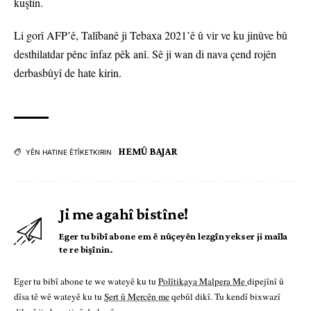
kuştin.
Li gorî AFP’ê, Talîbanê ji Tebaxa 2021’ê û vir ve ku jinûve bû
desthilatdar pênc înfaz pêk anî. Sê ji wan di nava çend rojên
derbasbûyî de hate kirin.
HEMÛ BAJAR
YÊN HATINE ÊTÎKETKIRIN
Ji me agahî bistîne!
Eger tu bibî abone em ê nûçeyên lezgîn yekser ji maîla
te re bişînin.
Eger tu bibî abone te we wateyê ku tu
Polîtikaya Malpera Me
dipejînî û
dîsa tê wê wateyê ku tu
Şert û Mercên me
qebûl dikî. Tu kendî bixwazî