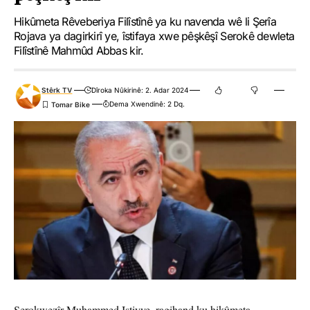
Hikûmeta Rêveberiya Filîstînê ya ku navenda wê li Şerîa
Rojava ya dagirkirî ye, îstifaya xwe pêşkêşî Serokê dewleta
Filîstînê Mahmûd Abbas kir.
Stêrk TV
Dîroka Nûkirinê: 2. Adar 2024
Dema Xwendinê: 2 Dq.
Serokwezîr Muhammed Iştiyye, ragihand ku hikûmeta