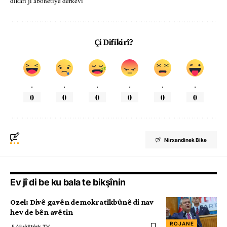
dikarî ji abonetiyê derkevî
Çi Difikirî?
.
.
.
.
.
.
0
0
0
0
0
0
Nirxandinek Bike
Ev jî di be ku bala te bikşînin
Ozel: Divê gavên demokratîkbûnê di nav
hev de bên avêtin
ROJANE
Ji Aliyê
Stêrk TV