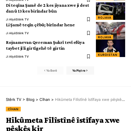
Di teqîna Şamê de 2 kes jiyana xwe ji dest
dan û 13 kes birîndar bûn
ROJAVA
Ji Aliyê
Stêrk TV
Li Şamê teqîn çêbû; birîndar hene
Ji Aliyê
Stêrk TV
ROJAVA
Rojnamevan Qereman Şukrî tevî efûya
taybet jî li girtîgehê tê girtin
KURDISTAN
Ji Aliyê
Stêrk TV
Ya Berê
Ya Pişt re
Stêrk TV
>
Blog
>
Cîhan
>
Hikûmeta Filîstînê îstîfaya xwe pêşkêş kir
CÎHAN
Hikûmeta Filîstînê îstîfaya xwe
pêşkêş kir