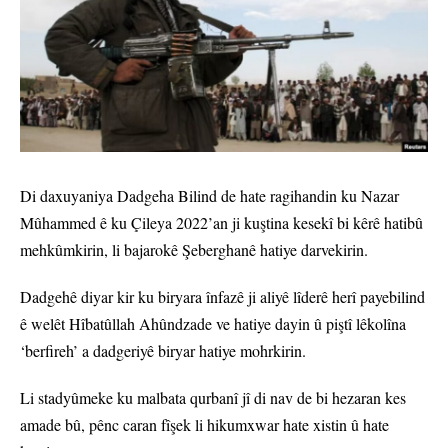
Di daxuyaniya Dadgeha Bilind de hate ragihandin ku Nazar
Mûhammed ê ku Çileya 2022’an ji kuştina kesekî bi kêrê hatibû
mehkûmkirin, li bajarokê Şeberghanê hatiye darvekirin.
Dadgehê diyar kir ku biryara înfazê ji aliyê lîderê herî payebilind
ê welêt Hîbatûllah Ahûndzade ve hatiye dayin û piştî lêkolîna
‘berfireh’ a dadgeriyê biryar hatiye mohrkirin.
Li stadyûmeke ku malbata qurbanî jî di nav de bi hezaran kes
amade bû, pênc caran fîşek li hikumxwar hate xistin û hate