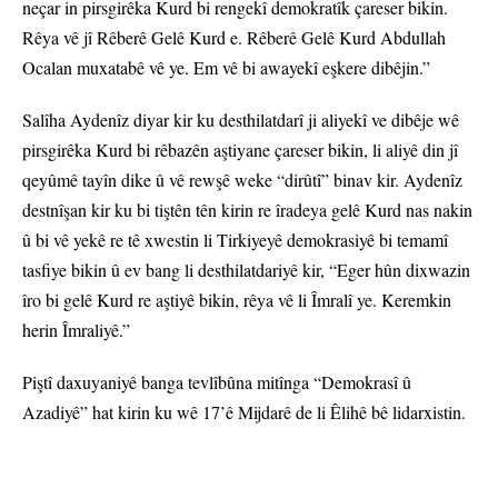
neçar in pirsgirêka Kurd bi rengekî demokratîk çareser bikin.
Rêya vê jî Rêberê Gelê Kurd e. Rêberê Gelê Kurd Abdullah
Ocalan muxatabê vê ye. Em vê bi awayekî eşkere dibêjin.”
Salîha Aydenîz diyar kir ku desthilatdarî ji aliyekî ve dibêje wê
pirsgirêka Kurd bi rêbazên aştiyane çareser bikin, li aliyê din jî
qeyûmê tayîn dike û vê rewşê weke “dirûtî” binav kir. Aydenîz
destnîşan kir ku bi tiştên tên kirin re îradeya gelê Kurd nas nakin
û bi vê yekê re tê xwestin li Tirkiyeyê demokrasiyê bi temamî
tasfiye bikin û ev bang li desthilatdariyê kir, “Eger hûn dixwazin
îro bi gelê Kurd re aştiyê bikin, rêya vê li Îmralî ye. Keremkin
herin Îmraliyê.”
Piştî daxuyaniyê banga tevlîbûna mitînga “Demokrasî û
Azadiyê” hat kirin ku wê 17’ê Mijdarê de li Êlihê bê lidarxistin.