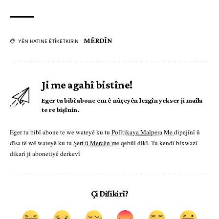
MÊRDÎN
YÊN HATINE ÊTÎKETKIRIN
Ji me agahî bistîne!
Eger tu bibî abone em ê nûçeyên lezgîn yekser ji maîla
te re bişînin.
Eger tu bibî abone te we wateyê ku tu
Polîtikaya Malpera Me
dipejînî û
dîsa tê wê wateyê ku tu
Şert û Mercên me
qebûl dikî. Tu kendî bixwazî
dikarî ji abonetiyê derkevî
Çi Difikirî?