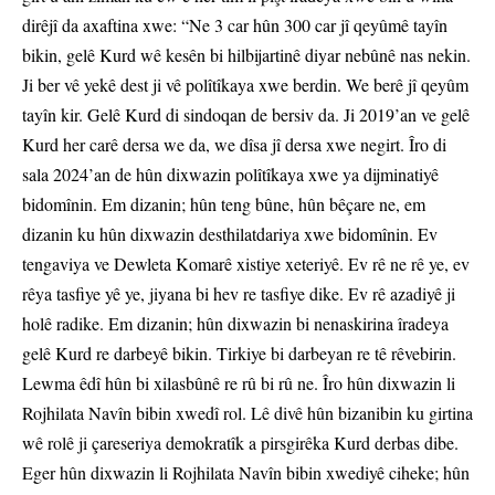
dirêjî da axaftina xwe: “Ne 3 car hûn 300 car jî qeyûmê tayîn
bikin, gelê Kurd wê kesên bi hilbijartinê diyar nebûnê nas nekin.
Ji ber vê yekê dest ji vê polîtîkaya xwe berdin. We berê jî qeyûm
tayîn kir. Gelê Kurd di sindoqan de bersiv da. Ji 2019’an ve gelê
Kurd her carê dersa we da, we dîsa jî dersa xwe negirt. Îro di
sala 2024’an de hûn dixwazin polîtîkaya xwe ya dijminatiyê
bidomînin. Em dizanin; hûn teng bûne, hûn bêçare ne, em
dizanin ku hûn dixwazin desthilatdariya xwe bidomînin. Ev
tengaviya ve Dewleta Komarê xistiye xeteriyê. Ev rê ne rê ye, ev
rêya tasfiye yê ye, jiyana bi hev re tasfiye dike. Ev rê azadiyê ji
holê radike. Em dizanin; hûn dixwazin bi nenaskirina îradeya
gelê Kurd re darbeyê bikin. Tirkiye bi darbeyan re tê rêvebirin.
Lewma êdî hûn bi xilasbûnê re rû bi rû ne. Îro hûn dixwazin li
Rojhilata Navîn bibin xwedî rol. Lê divê hûn bizanibin ku girtina
wê rolê ji çareseriya demokratîk a pirsgirêka Kurd derbas dibe.
Eger hûn dixwazin li Rojhilata Navîn bibin xwediyê ciheke; hûn