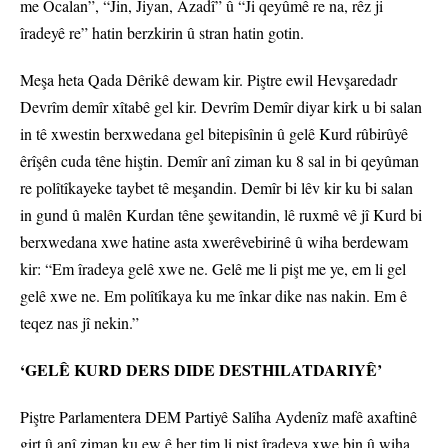
me Ocalan”, “Jin, Jiyan, Azadî” û “Ji qeyûmê re na, rêz ji
îradeyê re” hatin berzkirin û stran hatin gotin.
Meşa heta Qada Dêrikê dewam kir. Piştre ewil Hevşaredadr
Devrîm demîr xîtabê gel kir. Devrîm Demîr diyar kirk u bi salan
in tê xwestin berxwedana gel bitepisînin û gelê Kurd rûbirûyê
êrîşên cuda têne hiştin. Demîr anî ziman ku 8 sal in bi qeyûman
re polîtîkayeke taybet tê meşandin. Demîr bi lêv kir ku bi salan
in gund û malên Kurdan têne şewitandin, lê ruxmê vê jî Kurd bi
berxwedana xwe hatine asta xwerêvebirinê û wiha berdewam
kir: “Em îradeya gelê xwe ne. Gelê me li pişt me ye, em li gel
gelê xwe ne. Em polîtîkaya ku me înkar dike nas nakin. Em ê
teqez nas jî nekin.”
‘GELÊ KURD DERS DIDE DESTHILATDARIYÊ’
Piştre Parlamentera DEM Partiyê Salîha Aydenîz mafê axaftinê
girt û anî ziman ku ew ê her tim li pişt îradeya xwe bin û wiha