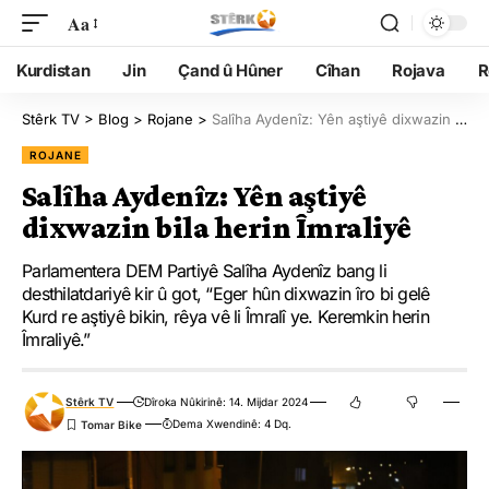
Aa
Kurdistan
Jin
Çand û Hûner
Cîhan
Rojava
R
Stêrk TV
>
Blog
>
Rojane
>
Salîha Aydenîz: Yên aştiyê dixwazin bila herin Îmraliyê
ROJANE
Salîha Aydenîz: Yên aştiyê
dixwazin bila herin Îmraliyê
Parlamentera DEM Partiyê Salîha Aydenîz bang li
desthilatdariyê kir û got, “Eger hûn dixwazin îro bi gelê
Kurd re aştiyê bikin, rêya vê li Îmralî ye. Keremkin herin
Îmraliyê.”
Stêrk TV
Dîroka Nûkirinê: 14. Mijdar 2024
Dema Xwendinê: 4 Dq.