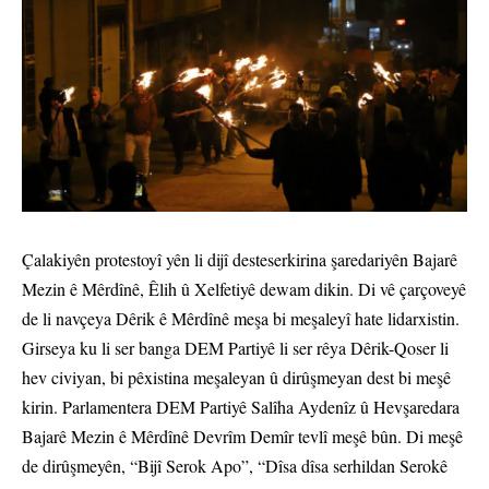
Çalakiyên protestoyî yên li dijî desteserkirina şaredariyên Bajarê
Mezin ê Mêrdînê, Êlih û Xelfetiyê dewam dikin. Di vê çarçoveyê
de li navçeya Dêrik ê Mêrdînê meşa bi meşaleyî hate lidarxistin.
Girseya ku li ser banga DEM Partiyê li ser rêya Dêrik-Qoser li
hev civiyan, bi pêxistina meşaleyan û dirûşmeyan dest bi meşê
kirin. Parlamentera DEM Partiyê Salîha Aydenîz û Hevşaredara
Bajarê Mezin ê Mêrdînê Devrîm Demîr tevlî meşê bûn. Di meşê
de dirûşmeyên, “Bijî Serok Apo”, “Dîsa dîsa serhildan Serokê