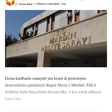
Dema Xwendinê: 1 Dq.
Dema karûbarên emniyetê yên kesên di protestoyên
desteserkirina şaredariyên Bajarê Mezin ê Mêrdînê, Êlih û
Xelfetiyê hatin binçavkirin dewam dike, 4 kes sewqî edliyeyê
hatin kirin.
Dozgeriyê derbarê Endamê Meclîsa Ciwanan a DEM Partiyê