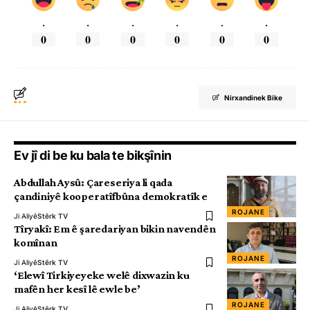
.
.
.
.
.
.
0
0
0
0
0
0
Nirxandinek Bike
Ev jî di be ku bala te bikşînin
Abdullah Aysû: Çareseriya li qada
çandiniyê kooperatîfbûna demokratîk e
ROJANE
Ji Aliyê
Stêrk TV
Tîryakî: Em ê şaredariyan bikin navendên
komînan
ROJANE
Ji Aliyê
Stêrk TV
‘Elewî Tirkiyeyeke welê dixwazin ku
mafên her kesî lê ewle be’
ROJANE
Ji Aliyê
Stêrk TV