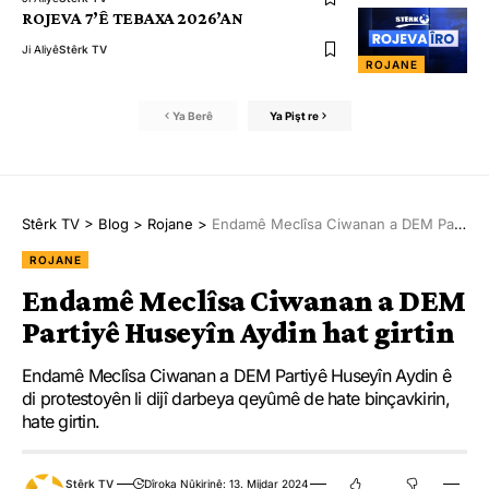
ROJEVA 7’Ê TEBAXA 2026’AN
Ji Aliyê
Stêrk TV
ROJANE
Ya Berê
Ya Pişt re
Stêrk TV
>
Blog
>
Rojane
>
Endamê Meclîsa Ciwanan a DEM Partiyê Huseyîn Aydin hat girtin
ROJANE
Endamê Meclîsa Ciwanan a DEM
Partiyê Huseyîn Aydin hat girtin
Endamê Meclîsa Ciwanan a DEM Partiyê Huseyîn Aydin ê
di protestoyên li dijî darbeya qeyûmê de hate binçavkirin,
hate girtin.
Stêrk TV
Dîroka Nûkirinê: 13. Mijdar 2024