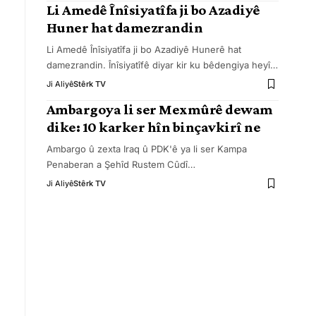
Li Amedê Înîsiyatîfa ji bo Azadiyê
Huner hat damezrandin
Li Amedê Înîsiyatîfa ji bo Azadiyê Hunerê hat
damezrandin. Înîsiyatîfê diyar kir ku bêdengiya heyî
…
Ji Aliyê
Stêrk TV
Ambargoya li ser Mexmûrê dewam
dike: 10 karker hîn binçavkirî ne
Ambargo û zexta Iraq û PDK'ê ya li ser Kampa
Penaberan a Şehîd Rustem Cûdî
…
Ji Aliyê
Stêrk TV