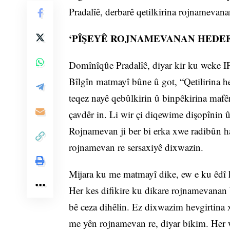
Pradalîê, derbarê qetilkirina rojnamevana
‘PÎŞEYÊ ROJNAMEVANAN HEDEF
Domînîqûe Pradalîê, diyar kir ku weke IF
Bîlgîn matmayî bûne û got, “Qetilirina
teqez nayê qebûlkirin û binpêkirina maf
çavdêr in. Li wir çi diqewime dişopînin û
Rojnamevan ji ber bi erka xwe radibûn ha
rojnamevan re sersaxiyê dixwazin.
Mijara ku me matmayî dike, ew e ku êdî 
Her kes difikire ku dikare rojnamevanan b
bê ceza dihêlin. Ez dixwazim hevgirtina
me yên rojnamevan re, diyar bikim. He