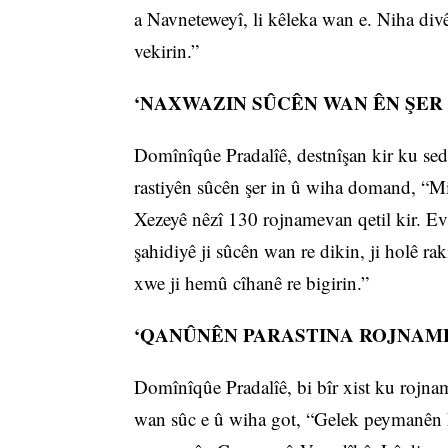
a Navneteweyî, li kêleka wan e. Niha divê
vekirin.”
‘NAXWAZIN SÛCÊN WAN ÊN ŞER 
Domînîqûe Pradalîê, destnîşan kir ku se
rastiyên sûcên şer in û wiha domand, “Mix
Xezeyê nêzî 130 rojnamevan qetil kir. E
şahidiyê ji sûcên wan re dikin, ji holê r
xwe ji hemû cîhanê re bigirin.”
‘QANÛNÊN PARASTINA ROJNAM
Domînîqûe Pradalîê, bi bîr xist ku rojnam
wan sûc e û wiha got, “Gelek peymanên k