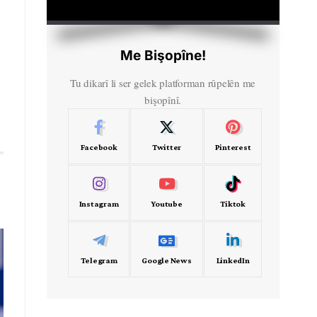
HD
00:00
Me Bişopîne!
Tu dikarî li ser gelek platforman rûpelên me
bişopînî.
Facebook
Twitter
Pinterest
Instagram
Youtube
Tiktok
Telegram
Google News
LinkedIn