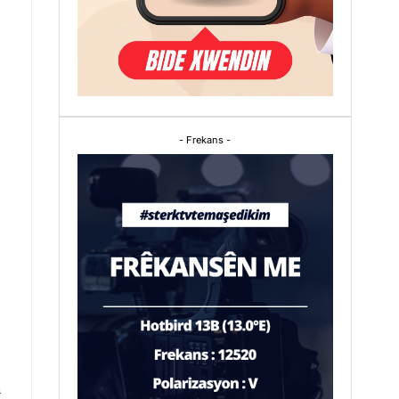
- Frekans -
n