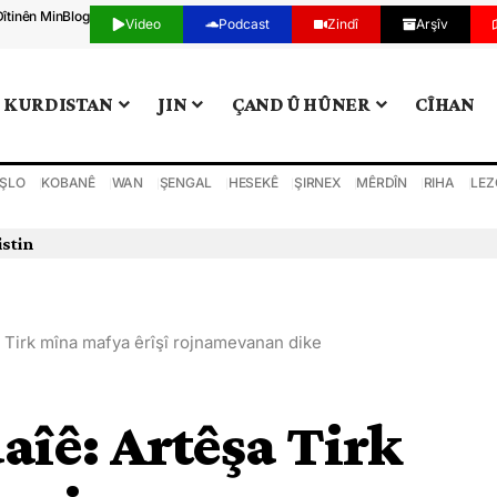
Dîtinên Min
Blog
Video
Podcast
Zindî
Arşîv
KURDISTAN
JIN
ÇAND Û HÛNER
CÎHAN
ŞLO
KOBANÊ
WAN
ŞENGAL
HESEKÊ
ŞIRNEX
MÊRDÎN
RIHA
LEZ
a Tirk mîna mafya êrîşî rojnamevanan dike
aîê: Artêşa Tirk