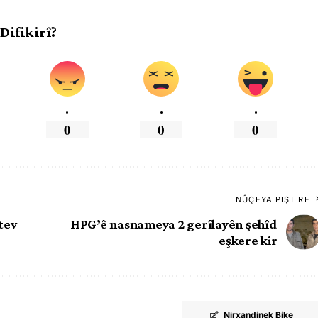
 Difikirî?
.
.
.
0
0
0
NÛÇEYA PIŞT RE
tev
HPG’ê nasnameya 2 gerîlayên şehîd
eşkere kir
Nirxandinek Bike