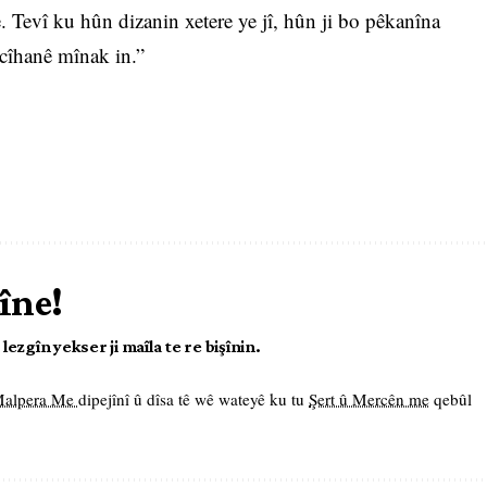
 Tevî ku hûn dizanin xetere ye jî, hûn ji bo pêkanîna
 cîhanê mînak in.”
îne!
ezgîn yekser ji maîla te re bişînin.
 Malpera Me
dipejînî û dîsa tê wê wateyê ku tu
Şert û Mercên me
qebûl