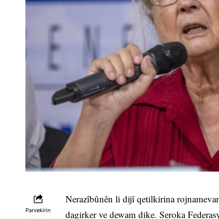
Nerazîbûnên li dijî qetilkirina rojnameva
Parvekirin
dagirker ve dewam dike. Seroka Federa