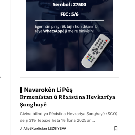
n
Navarokên Li Pêş
Ermenîstan û Rêxistina Hevkarîya
Şanghayê
Civîna bilind ya Rêxistina Hevkarîya Şanghayê (SCO)
dê ji 31’ê Tebaxê heta 1’ê Îlona 2025’an
…
Ji Aliyê
Kurdistan LEZGIYEVA