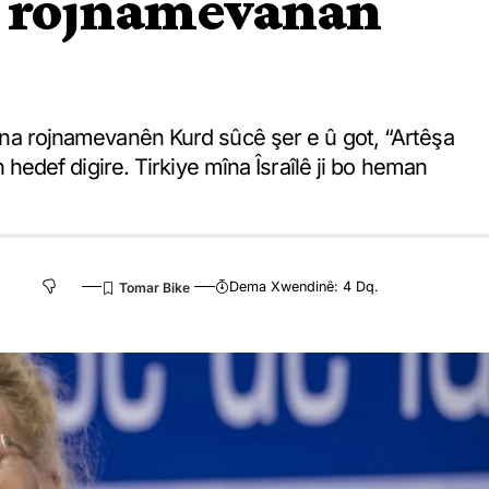
î rojnamevanan
irina rojnamevanên Kurd sûcê şer e û got, “Artêşa
def digire. Tirkiye mîna Îsraîlê ji bo heman
Dema Xwendinê: 4 Dq.