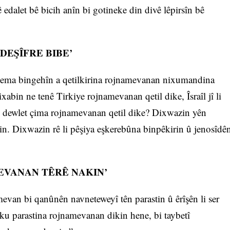
 edalet bê bicih anîn bi gotineke din divê lêpirsîn bê
DEŞÎFRE BIBE’
dema bingehîn a qetilkirina rojnamevanan nixumandina
abin ne tenê Tirkiye rojnamevanan qetil dike, Îsraîl jî li
v dewlet çima rojnamevanan qetil dike? Dixwazin yên
akin. Dixwazin rê li pêşiya eşkerebûna binpêkirin û jenosîdê
EVANAN TÊRÊ NAKIN’
evan bi qanûnên navneteweyî tên parastin û êrîşên li ser
u parastina rojnamevanan dikin hene, bi taybetî