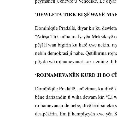
peymanên Cenevre û Venedîkê. Lê diyar e
‘DEWLETA TIRK BI ŞÊWAYÊ MA
Domînîqûe Pradalîê, diyar kir ku dewlet
“Artêşa Tirk mîna mafyayên Meksîkayê 
pêşî li wan bigirin ku karê xwe nekin, ra
nebin demokrasî jî nabe. Qetilkirina rojn
pêş de wê rojnamevanek sax nemîne. Ji b
‘ROJNAMEVANÊN KURD JI BO CÎ
Domînîqûe Pradaliê, anî ziman ku divê k
bêne darizandin û wiha dewam kir, “Li wel
rojnamevanan de nebe, divê lêpirsîneke s
destpêkirin. Em ji hempîşeyên xwe yên Kur