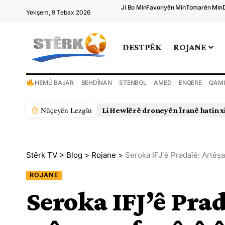
Ji Bo Min
Favoriyên Min
Tomarên Min
Yekşem, 9 Tebax 2026
DESTPÊK
ROJANE
HEMÛ BAJAR
BEHDÎNAN
STENBOL
AMED
ENQERE
QAMI
Nûçeyên Lezgîn
Stêrk TV
>
Blog
>
Rojane
>
Seroka IFJ’ê Pradaîê: Artêş
ROJANE
Seroka IFJ’ê Prad