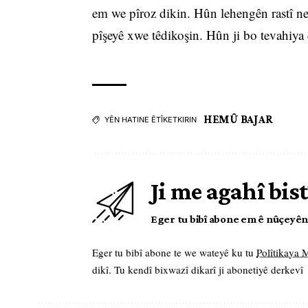
em we pîroz dikin. Hûn lehengên rastî ne.
pîşeyê xwe têdikoşin. Hûn ji bo tevahiya
HEMÛ BAJAR
YÊN HATINE ÊTÎKETKIRIN
Ji me agahî bist
Eger tu bibî abone em ê nûçeyên l
Eger tu bibî abone te we wateyê ku tu
Polîtikaya
dikî. Tu kendî bixwazî dikarî ji abonetiyê derkevî