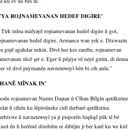
 ku ev ne bes in.”
FYA ROJNAMEVANAN HEDEF DIGIRE’
a Tirk mîna mafyayê rojnamevanan hedef digire û got,
rojnamevanan hedef digire. Armanca wan yek e. Dixwazin
ya giştî agahdar nekin. Divê her kes zanibe, rojnamevan
amevanan sûcê şer e. Eger li pêşiya vê neyê girtin, di dema
er vê divê peymanên navneteweyî bên bi cih anîn.”
HANÊ MÎNAK IN’
esên rojnamevan Nazim Daştan û Cîhan Bîlgîn qetilkirine
at û cihên ku lêpirsîneke cidî derbarê qetilkirina
erbixwe û navneteweyî ya ji pisporên hiqûqê pêk tê bê
d ên li herêmê dixebitin re dibêjin ji ber karê ku we kirî