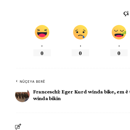
Çi
.
.
.
0
0
0
NÛÇEYA BERÊ
Franceschî: Eger Kurd winda bike, em ê 
winda bikin