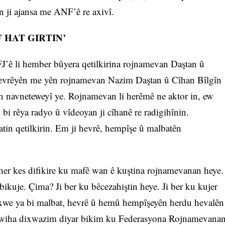
n ji ajansa me ANF’ê re axivî.
 HAT GIRTIN’
J’ê li hember bûyera qetilkirina rojnamevan Daştan û
 hevrêyên me yên rojnamevan Nazim Daştan û Cîhan Bîlgîn
ên navneteweyî ye. Rojnamevan li herêmê ne aktor in, ew
 bi rêya radyo û vîdeoyan ji cîhanê re radigihînin.
tin qetilkirin. Em ji hevrê, hempîşe û malbatên
her kes difikire ku mafê wan ê kuştina rojnamevanan heye.
ikuje. Çima? Ji ber ku bêcezahiştin heye. Ji ber ku kujer
 xwe ya bi malbat, hevrê û hemû hempîşeyên herdu hevalên
r wiha dixwazim diyar bikim ku Federasyona Rojnamevana