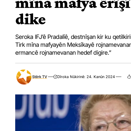
mîna mafya êrîş
dike
Seroka IFJ’ê Pradalîê, destnîşan kir ku qetilk
Tirk mîna mafyayên Meksîkayê rojnamevanan he
ermancê rojnamevanan hedef digire.”
Stêrk TV
Dîroka Nûkirinê: 24. Kanûn 2024