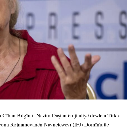
n Cîhan Bîlgîn û Nazim Daştan ên ji aliyê dewleta Tirk a
syona Rojnamevanên Navneteweyî (IFJ) Domînîqûe