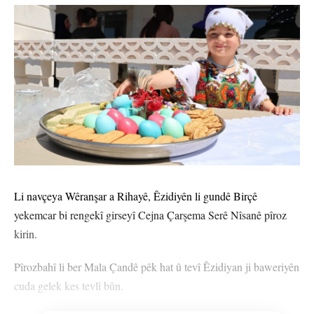
Li navçeya Wêranşar a Rihayê, Êzidiyên li gundê Birçê
yekemcar bi rengekî girseyî Cejna Çarşema Serê Nîsanê pîroz
kirin.
Pîrozbahî li ber Mala Çandê pêk hat û tevî Êzidiyan ji baweriyên
cuda gelek kes tevlî bûn.