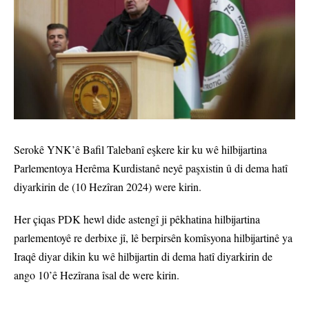
Serokê YNK’ê Bafil Talebanî eşkere kir ku wê hilbijartina
Parlementoya Herêma Kurdistanê neyê paşxistin û di dema hatî
diyarkirin de (10 Hezîran 2024) were kirin.
Her çiqas PDK hewl dide astengî ji pêkhatina hilbijartina
parlementoyê re derbixe jî, lê berpirsên komîsyona hilbijartinê ya
Iraqê diyar dikin ku wê hilbijartin di dema hatî diyarkirin de
ango 10’ê Hezîrana îsal de were kirin.