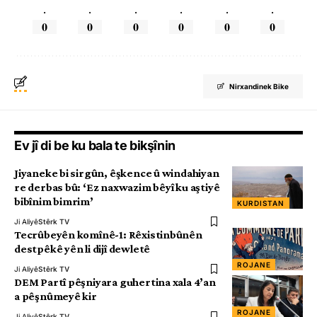
.
.
.
.
.
.
0
0
0
0
0
0
Nirxandinek Bike
Ev jî di be ku bala te bikşînin
Jiyaneke bi sirgûn, êşkence û windahiyan
re derbas bû: ‘Ez naxwazim bêyî ku aştiyê
bibînim bimrim’
KURDISTAN
Ji Aliyê
Stêrk TV
Tecrûbeyên komînê-1: Rêxistinbûnên
destpêkê yên li dijî dewletê
ROJANE
Ji Aliyê
Stêrk TV
DEM Partî pêşniyara guhertina xala 4’an
a pêşnûmeyê kir
ROJANE
Ji Aliyê
Stêrk TV