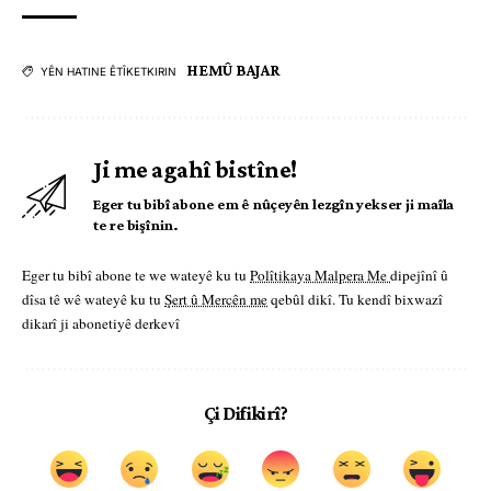
HEMÛ BAJAR
YÊN HATINE ÊTÎKETKIRIN
Ji me agahî bistîne!
Eger tu bibî abone em ê nûçeyên lezgîn yekser ji maîla
te re bişînin.
Eger tu bibî abone te we wateyê ku tu
Polîtikaya Malpera Me
dipejînî û
dîsa tê wê wateyê ku tu
Şert û Mercên me
qebûl dikî. Tu kendî bixwazî
dikarî ji abonetiyê derkevî
Çi Difikirî?