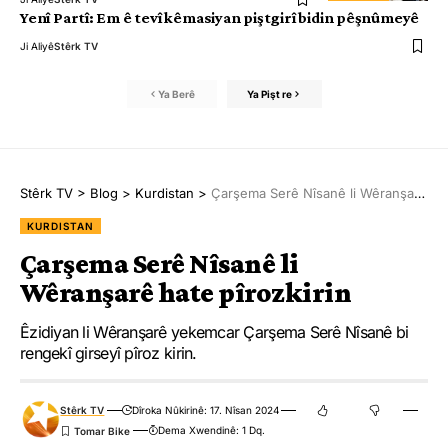
Yenî Partî: Em ê tevî kêmasiyan piştgirî bidin pêşnûmeyê
Ji Aliyê
Stêrk TV
Ya Berê
Ya Pişt re
Stêrk TV
>
Blog
>
Kurdistan
>
Çarşema Serê Nîsanê li Wêranşarê hate pîrozkirin
KURDISTAN
Çarşema Serê Nîsanê li
Wêranşarê hate pîrozkirin
Êzidiyan li Wêranşarê yekemcar Çarşema Serê Nîsanê bi
rengekî girseyî pîroz kirin.
Stêrk TV
Dîroka Nûkirinê: 17. Nîsan 2024
Dema Xwendinê: 1 Dq.