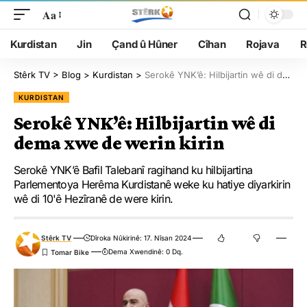
Aa
Kurdistan
Jin
Çand û Hûner
Cîhan
Rojava
R
Stêrk TV
>
Blog
>
Kurdistan
>
Serokê YNK’ê: Hilbijartin wê di dema xwe de werin kirin
KURDISTAN
Serokê YNK’ê: Hilbijartin wê di
dema xwe de werin kirin
Serokê YNK’ê Bafil Talebanî ragihand ku hilbijartina
Parlementoya Herêma Kurdistanê weke ku hatiye diyarkirin
wê di 10'ê Hezîranê de were kirin.
Stêrk TV
Dîroka Nûkirinê: 17. Nîsan 2024
Dema Xwendinê: 0 Dq.