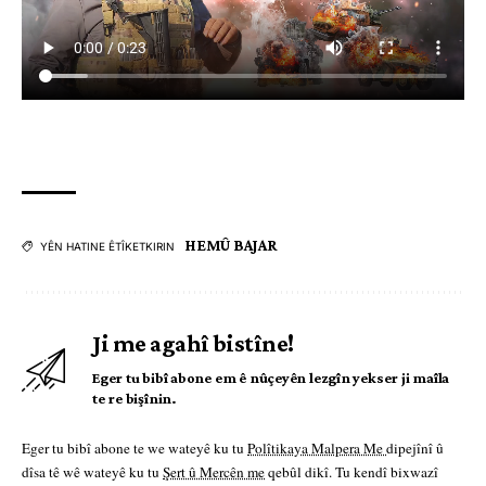
HEMÛ BAJAR
YÊN HATINE ÊTÎKETKIRIN
Ji me agahî bistîne!
Eger tu bibî abone em ê nûçeyên lezgîn yekser ji maîla
te re bişînin.
Eger tu bibî abone te we wateyê ku tu
Polîtikaya Malpera Me
dipejînî û
dîsa tê wê wateyê ku tu
Şert û Mercên me
qebûl dikî. Tu kendî bixwazî