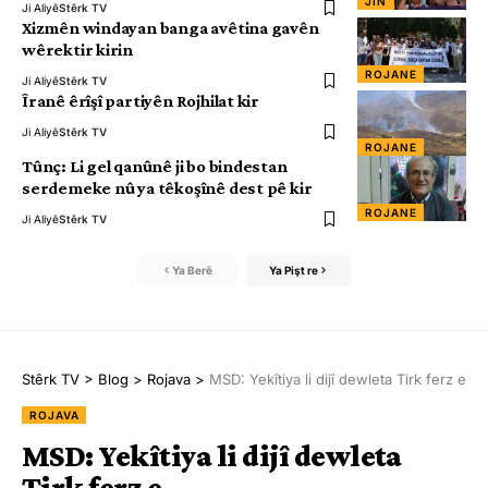
JIN
Ji Aliyê
Stêrk TV
Xizmên windayan banga avêtina gavên
wêrektir kirin
ROJANE
Ji Aliyê
Stêrk TV
Îranê êrîşî partiyên Rojhilat kir
Ji Aliyê
Stêrk TV
ROJANE
Tûnç: Li gel qanûnê ji bo bindestan
serdemeke nû ya têkoşînê dest pê kir
ROJANE
Ji Aliyê
Stêrk TV
Ya Berê
Ya Pişt re
Stêrk TV
>
Blog
>
Rojava
>
MSD: Yekîtiya li dijî dewleta Tirk ferz e
ROJAVA
MSD: Yekîtiya li dijî dewleta
Tirk ferz e