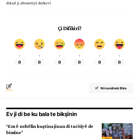
dikarî ji abonetiyê derkevî
Çi Difikirî?
.
.
.
.
.
.
0
0
0
0
0
0
Nirxandinek Bike
Ev jî di be ku bala te bikşînin
‘Em ê nehêlin kuştina jinan di taritiyê de
bimîne’