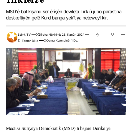
MSD'ê bal kişand ser êrîşên dewleta Tirk û ji bo parastina
destkeftiyên gelê Kurd banga yekîtiya neteweyî kir.
Stêrk TV
Dîroka Nûkirinê: 28. Kanûn 2024
Dema Xwendinê: 1 Dq.
Meclisa Sûriyeya Demokratîk (MSD) li bajarê Dêrikê yê