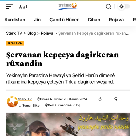
Aa
Kurdistan
Jin
Çand û Hûner
Cîhan
Rojava
R
Stêrk TV
>
Blog
>
Rojava
>
Şervanan kepçeya dagirkeran rûxandin
ROJAVA
Şervanan kepçeya dagirkeran
rûxandin
Yekîneyên Parastina Hewayî ya Şehîd Harûn dimenê
rûxandina kepçeya çeteyên Tirk a dagirker weşand.
Stêrk TV
Dîroka Nûkirinê: 28. Kanûn 2024
Dema Xwendinê: 0 Dq.