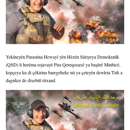
Yekîneyên Parastina Hewayî yên Hêzên Sûriyeya Demokratîk
(QSD) li herêma rojavayê Pira Qereqozaxê ya başûrê Minbicê,
kepçeya ku di çêkirina baregeheke nû ya çeteyên dewleta Tirk a
dagirker de dixebitî rûxand.