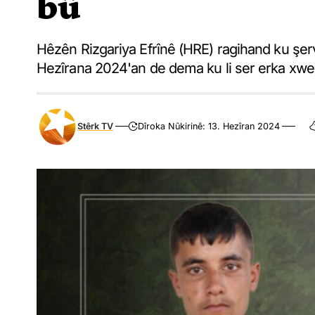
bû
Hêzên Rizgariya Efrînê (HRE) ragihand ku şe
Hezîrana 2024'an de dema ku li ser erka xwe 
Stêrk TV
Dîroka Nûkirinê: 13. Hezîran 2024