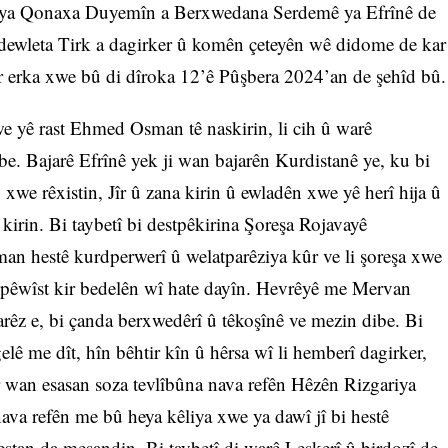
eya Qonaxa Duyemîn a Berxwedana Serdemê ya Efrînê de
dewleta Tirk a dagirker û komên çeteyên wê didome de kar
r erka xwe bû di dîroka 12’ê Pûşbera 2024’an de şehîd bû.
 yê rast Ehmed Osman tê naskirin, li cih û warê
be. Bajarê Efrînê yek ji wan bajarên Kurdistanê ye, ku bi
we rêxistin, Jîr û zana kirin û ewladên xwe yê herî hija û
 kirin. Bi taybetî bi destpêkirina Şoreşa Rojavayê
man hestê kurdperwerî û welatparêziya kûr ve li şoreşa xwe
çi pêwîst kir bedelên wî hate dayîn. Hevrêyê me Mervan
arêz e, bi çanda berxwedêrî û têkoşînê ve mezin dibe. Bi
gelê me dît, hîn bêhtir kîn û hêrsa wî li hemberî dagirker,
r wan esasan soza tevlîbûna nava refên Hêzên Rizgariya
nava refên me bû heya kêliya xwe ya dawî jî bi hestê
westan da meşandin. Bi taybetî di warê Leşkerî û birdozî de