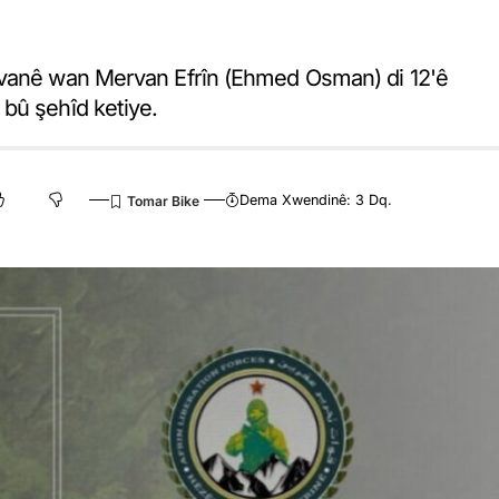
rvanê wan Mervan Efrîn (Ehmed Osman) di 12'ê
bû şehîd ketiye.
Dema Xwendinê: 3 Dq.