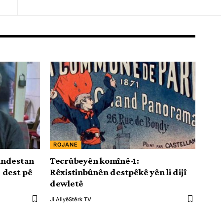
ROJANE
bindestan
Tecrûbeyên komînê-1:
 dest pê
Rêxistinbûnên destpêkê yên li dijî
dewletê
Ji Aliyê
Stêrk TV