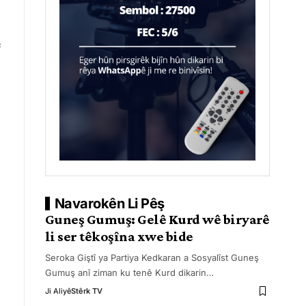
e
Navarokên Li Pêş
Guneş Gumuş: Gelê Kurd wê biryarê
li ser têkoşîna xwe bide
Seroka Giştî ya Partiya Kedkaran a Sosyalîst Guneş
Gumuş anî ziman ku tenê Kurd dikarin
…
Ji Aliyê
Stêrk TV