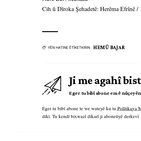
Cih û Dîroka Şehadetê: Herêma Efrînê /
HEMÛ BAJAR
YÊN HATINE ÊTÎKETKIRIN
Ji me agahî bist
Eger tu bibî abone em ê nûçeyên l
Eger tu bibî abone te we wateyê ku tu
Polîtikaya
dikî. Tu kendî bixwazî dikarî ji abonetiyê derkevî