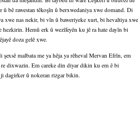
şer û bê rawestan têkoşîn û berxwedaniya xwe domand. Di
ya xwe nas nekir, bi vîn û baweriyeke xurt, bi hevaltiya xw
te hezkirin. Hemû erk û wezîfeyên ku jê ra hate dayîn bi
hêjayê doza gelê xwe.
i şexsê malbata me ya hêja ya rêheval Mervan Efrîn, em
z re dixwazin. Em careke din diyar dikin ku em ê bi
i dagirker û nokeran rizgar bikin.