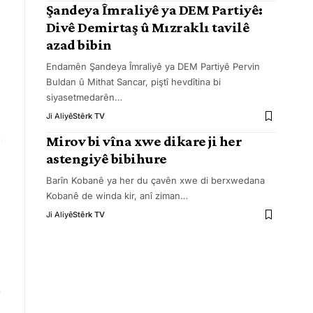
Şandeya Îmraliyê ya DEM Partiyê:
Divê Demirtaş û Mızraklı tavilê
azad bibin
Endamên Şandeya Îmraliyê ya DEM Partiyê Pervin
Buldan û Mithat Sancar, piştî hevdîtina bi
siyasetmedarên
…
Ji Aliyê
Stêrk TV
Mirov bi vîna xwe dikare ji her
astengiyê bibihure
Barîn Kobanê ya her du çavên xwe di berxwedana
Kobanê de winda kir, anî ziman
…
Ji Aliyê
Stêrk TV