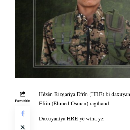
Hêzên Rizgariya Efrîn (HRE) bi daxuyani
Parvekirin
Efrîn (Ehmed Osman) ragihand.
Daxuyaniya HRE’yê wiha ye: