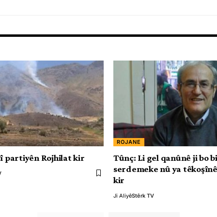
ROJANE
î partiyên Rojhilat kir
Tûnç: Li gel qanûnê ji bo 
serdemeke nû ya têkoşînê
V
kir
Ji Aliyê
Stêrk TV