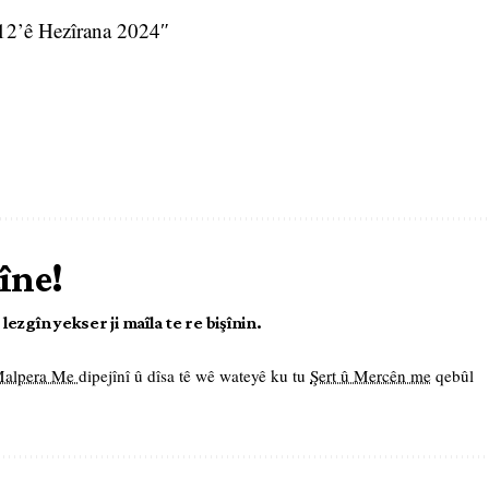
 12’ê Hezîrana 2024″
îne!
ezgîn yekser ji maîla te re bişînin.
 Malpera Me
dipejînî û dîsa tê wê wateyê ku tu
Şert û Mercên me
qebûl