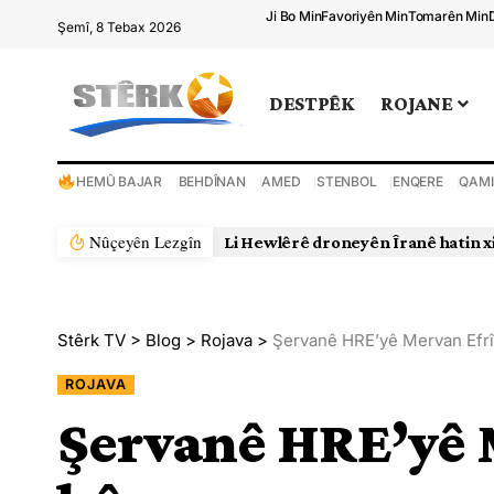
Ji Bo Min
Favoriyên Min
Tomarên Min
Şemî, 8 Tebax 2026
DESTPÊK
ROJANE
HEMÛ BAJAR
BEHDÎNAN
AMED
STENBOL
ENQERE
QAMI
Nûçeyên Lezgîn
Li Hewlêrê droneyên Îranê hatin x
Stêrk TV
>
Blog
>
Rojava
>
Şervanê HRE’yê Mervan Efrî
ROJAVA
Şervanê HRE’yê 