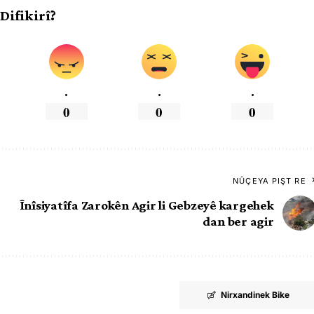
 Difikirî?
.
.
.
0
0
0
NÛÇEYA PIŞT RE
Înîsiyatîfa Zarokên Agir li Gebzeyê kargehek
dan ber agir
Nirxandinek Bike