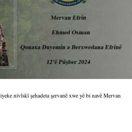
yeke nivîskî şehadeta şervanê xwe yê bi navê Mervan