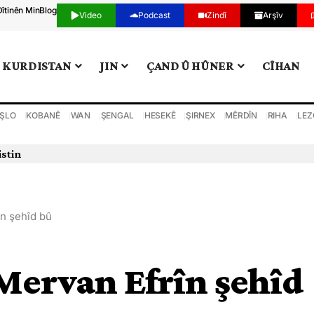
Dîtinên Min
Blog
Video
Podcast
Zindî
Arşîv
KURDISTAN
JIN
ÇAND Û HÛNER
CÎHAN
ŞLO
KOBANÊ
WAN
ŞENGAL
HESEKÊ
ŞIRNEX
MÊRDÎN
RIHA
LEZ
istin
n şehîd bû
Mervan Efrîn şehîd