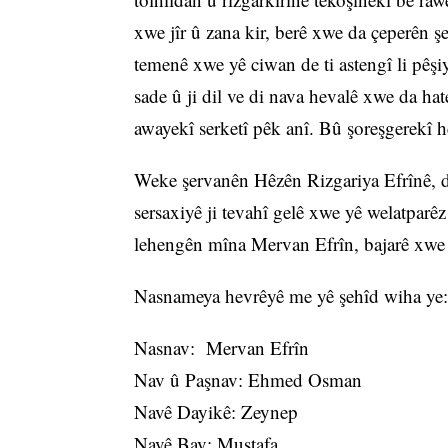
xwe jîr û zana kir, berê xwe da çeperên 
temenê xwe yê ciwan de ti astengî li pêşi
sade û ji dil ve di nava hevalê xwe da ha
awayekî serketî pêk anî. Bû şoreşgerekî 
Weke şervanên Hêzên Rizgariya Efrînê, d
sersaxiyê ji tevahî gelê xwe yê welatparê
lehengên mîna Mervan Efrîn, bajarê xwe j
Nasnameya hevrêyê me yê şehîd wiha ye:
Nasnav: Mervan Efrîn
Nav û Paşnav: Ehmed Osman
Navê Dayikê: Zeynep
Navê Bav: Mustafa