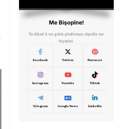
HD
00:00
Me Bişopîne!
Tu dikarî li ser gelek platforman rûpelên me
bişopînî.
Facebook
Twitter
Pinterest
Instagram
Youtube
Tiktok
Telegram
Google News
LinkedIn