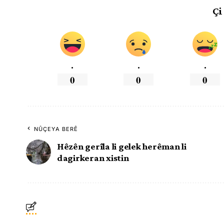
Çi
.
.
.
0
0
0
NÛÇEYA BERÊ
Hêzên gerîla li gelek herêman li
dagirkeran xistin