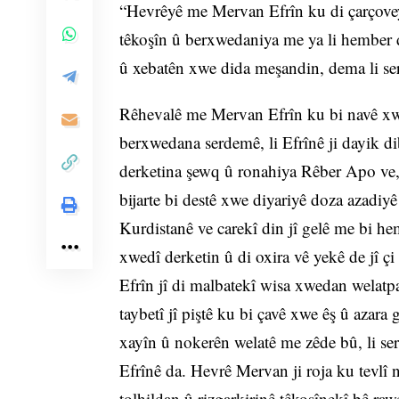
“Hevrêyê me Mervan Efrîn ku di çarçov
têkoşîn û berxwedaniya me ya li hember 
û xebatên xwe dida meşandin, dema li se
Rêhevalê me Mervan Efrîn ku bi navê xwe
berxwedana serdemê, li Efrînê ji dayik di
derketina şewq û ronahiya Rêber Apo ve, x
bijarte bi destê xwe diyariyê doza azadiyê
Kurdistanê ve carekî din jî gelê me bi he
xwedî derketin û di oxira vê yekê de jî 
Efrîn jî di malbatekî wisa xwedan welatp
taybetî jî piştê ku bi çavê xwe êş û azara 
xayîn û nokerên welatê me zêde bû, li se
Efrînê da. Hevrê Mervan ji roja ku tevlî 
tolhildan û rizgarkirinê têkoşînekî bê ra