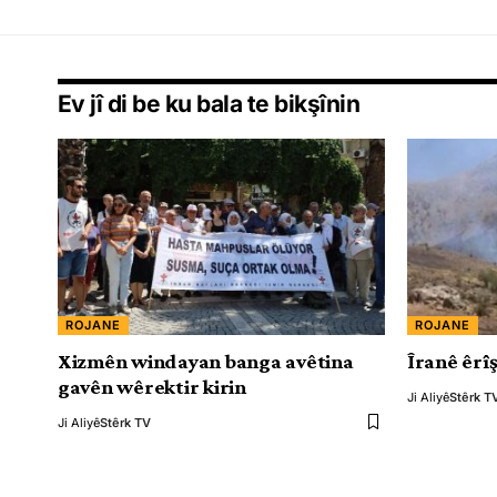
Ev jî di be ku bala te bikşînin
ROJANE
ROJANE
Xizmên windayan banga avêtina
Îranê êrîş
gavên wêrektir kirin
Ji Aliyê
Stêrk T
Ji Aliyê
Stêrk TV