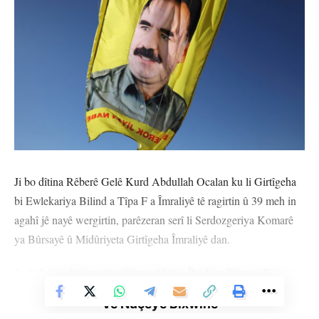
Ji bo dîtina Rêberê Gelê Kurd Abdullah Ocalan ku li Girtîgeha
bi Ewlekariya Bilind a Tîpa F a Îmraliyê tê ragirtin û 39 meh in
agahî jê nayê wergirtin, parêzeran serî li Serdozgeriya Komarê
ya Bûrsayê û Midûriyeta Girtîgeha Îmraliyê dan.
Serlêdan ji aliyê parêzer Sûzan Akîpa, Îbrahîm Bîlmez, Emran
Emekçî û Cengîz Yureklî ve hate kirin. Parêzeran her wiha ji bo
Vê Nûçeyê Bixwîne
dîtina muwekîlên xwe yên din ên li Îmraliyê Omer Hayîr Konar,