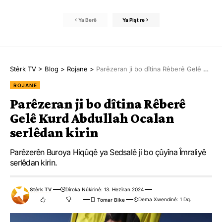
Ya Berê
Ya Pişt re
Stêrk TV
>
Blog
>
Rojane
>
Parêzeran ji bo dîtina Rêberê Gelê Kurd Abdullah Ocalan serlêdan kirin
ROJANE
Parêzeran ji bo dîtina Rêberê
Gelê Kurd Abdullah Ocalan
serlêdan kirin
Parêzerên Buroya Hiqûqê ya Sedsalê ji bo çûyîna Îmraliyê
serlêdan kirin.
Stêrk TV
Dîroka Nûkirinê: 13. Hezîran 2024
Dema Xwendinê: 1 Dq.