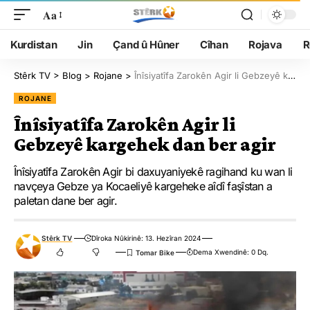
Aa
Kurdistan
Jin
Çand û Hûner
Cîhan
Rojava
R
Stêrk TV
>
Blog
>
Rojane
>
Înîsiyatîfa Zarokên Agir li Gebzeyê kargehek dan ber agir
ROJANE
Înîsiyatîfa Zarokên Agir li
Gebzeyê kargehek dan ber agir
Înîsiyatîfa Zarokên Agir bi daxuyaniyekê ragihand ku wan li
navçeya Gebze ya Kocaeliyê kargeheke aîdî faşîstan a
paletan dane ber agir.
Stêrk TV
Dîroka Nûkirinê: 13. Hezîran 2024
Dema Xwendinê: 0 Dq.