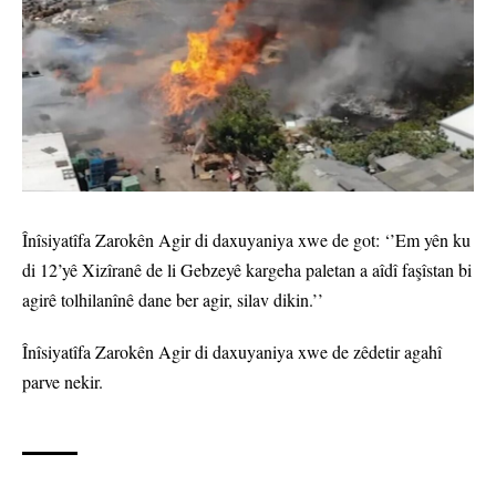
Înîsiyatîfa Zarokên Agir di daxuyaniya xwe de got: ‘’Em yên ku
di 12’yê Xizîranê de li Gebzeyê kargeha paletan a aîdî faşîstan bi
agirê tolhilanînê dane ber agir, silav dikin.’’
Înîsiyatîfa Zarokên Agir di daxuyaniya xwe de zêdetir agahî
parve nekir.