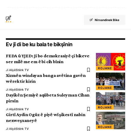
Nirxandinek Bike
Ev jî di be ku bala te bikşînin
FEDA û YJED: Ji bo demokrasiyê çi bikeve
ser milê me em ê bi cih bînin
ROJANE
Ji Aliyê
Stêrk TV
Xizmên windayan banga avêtina gavên
wêrektir kirin
ROJANE
Ji Aliyê
Stêrk TV
Dayikên Şemiyê aqûbeta Suleyman Cîhan
pirsîn
ROJANE
Ji Aliyê
Stêrk TV
Girtî Aydin Ogûz ê piyê wî şikestî nabin
nexweşxaneyê
ROJANE
Ji Aliyê
Stêrk TV