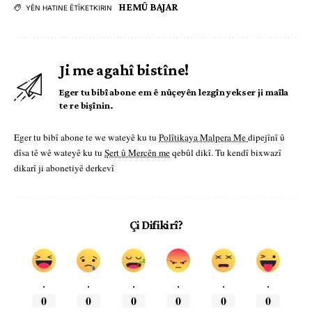
HEMÛ BAJAR
YÊN HATINE ÊTÎKETKIRIN
Ji me agahî bistîne!
Eger tu bibî abone em ê nûçeyên lezgîn yekser ji maîla
te re bişînin.
Eger tu bibî abone te we wateyê ku tu
Polîtikaya Malpera Me
dipejînî û
dîsa tê wê wateyê ku tu
Şert û Mercên me
qebûl dikî. Tu kendî bixwazî
dikarî ji abonetiyê derkevî
Çi Difikirî?
.
.
.
.
.
.
0
0
0
0
0
0