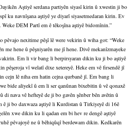
Dayikên Aştiyê serdana partiyên siyasî kirin û xwestin ji bo
spî ku navnîşana aştiyê ye diyarî siyasetmedaran kirin. Ev
e. Weke DEM Partî em ê têkoşîna aştiyê bidomînin.”
bo pêvajo nexitime pêşî lê were vekirin û wiha got: “Weke
tên me hene û pêşniyarên me jî hene. Divê mekanîzmayeke
kirin. Em li vir bang li berpirsyaran dikin ku ji bo aştiyê
in pêşeroja vî welatî dixe xetereyê. Heke em vê firsendê jî
n cejn lê niha em hatin cejna qurbanê jî. Em bang li
 bide aliyekî û em li ser qanûnan bixebitin û vê qonaxê
 û di nava vê hefteyê de ji bo gavên şênber bên avêtin û
ê ji bo daxwaza aştiyê li Kurdistan û Tirkiyeyê di 16ê
elên xwe dikin ku li qadan em bi hev re dengê aştiyê
ijî ruhê pêvajoyê ne û bêhiqûqî berdewam dikin. Kedkarên