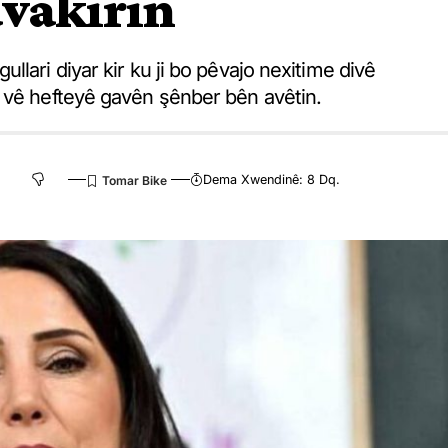
avakirin
lari diyar kir ku ji bo pêvajo nexitime divê
 vê hefteyê gavên şênber bên avêtin.
Dema Xwendinê: 8 Dq.