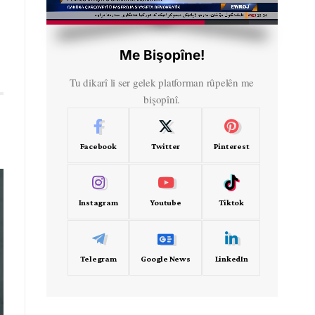
HD
00:56
Me Bişopîne!
Tu dikarî li ser gelek platforman rûpelên me
bişopînî.
Facebook
Twitter
Pinterest
Instagram
Youtube
Tiktok
Telegram
Google News
LinkedIn