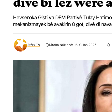
divê bi lez were 
Hevseroka Giştî ya DEM Partiyê Tulay Hatîmogul
mekanîzmayek bê avakirin û got, divê di nava
Stêrk TV
Dîroka Nûkirinê: 12. Gulan 2026