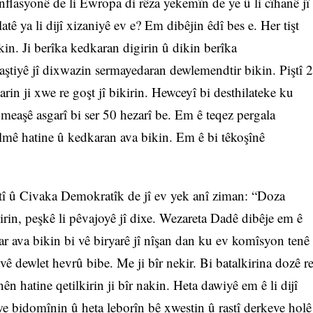
flasyonê de li Ewropa di rêza yekemîn de ye û li cîhanê jî
tê ya li dijî xizaniyê ev e? Em dibêjin êdî bes e. Her tişt
kin. Ji berîka kedkaran digirin û dikin berîka
ştiyê jî dixwazin sermayedaran dewlemendtir bikin. Piştî 2
rin ji xwe re goşt jî bikirin. Hewceyî bi desthilateke ku
 meaşê asgarî bi ser 50 hezarî be. Em ê teqez pergala
zilmê hatine û kedkaran ava bikin. Em ê bi têkoşînê
tî û Civaka Demokratîk de jî ev yek anî ziman: “Doza
rin, peşkê li pêvajoyê jî dixe. Wezareta Dadê dibêje em ê
r ava bikin bi vê biryarê jî nîşan dan ku ev komîsyon tenê
divê dewlet hevrû bibe. Me ji bîr nekir. Bi batalkirina dozê r
ên hatine qetilkirin ji bîr nakin. Heta dawiyê em ê li dijî
we bidomînin û heta leborîn bê xwestin û rastî derkeve holê