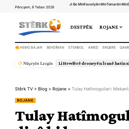
Ji Bo Min
Favoriyên Min
Tomarên Min
Pêncşem, 6 Tebax 2026
DESTPÊK
ROJANE
HEMÛ BAJAR
BEHDÎNAN
STENBOL
AMED
ENQERE
QAMI
Nûçeyên Lezgîn
Li Hewlêrê droneyên Îranê hatin x
Stêrk TV
>
Blog
>
Rojane
>
Tulay Hatîmogullari: Mekanî
ROJANE
Tulay Hatîmogul