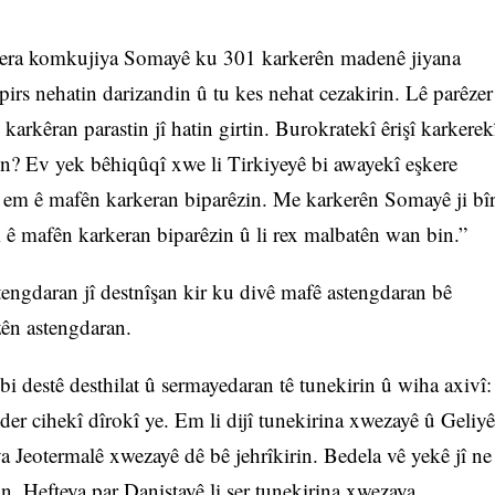
egera komkujiya Somayê ku 301 karkerên madenê jiyana
irs nehatin darizandin û tu kes nehat cezakirin. Lê parêzer
rkêran parastin jî hatin girtin. Burokratekî êrişî karkerek
in? Ev yek bêhiqûqî xwe li Tirkiyeyê bi awayekî eşkere
n em ê mafên karkeran biparêzin. Me karkerên Somayê ji bî
m ê mafên karkeran biparêzin û li rex malbatên wan bin.”
tengdaran jî destnîşan kir ku divê mafê astengdaran bê
zên astengdaran.
i destê desthilat û sermayedaran tê tunekirin û wiha axivî:
er cihekî dîrokî ye. Em li dijî tunekirina xwezayê û Geliyê
a Jeotermalê xwezayê dê bê jehrîkirin. Bedela vê yekê jî ne
n. Hefteya par Daniştayê li ser tunekirina xwezaya