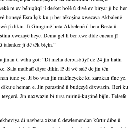
ekê re ev bêhiqûqî jî derket holê û divê ev biryar ji bo her
 vê boneyê Esra İşik ku ji ber têkoşîna xwezaya Akbalenê
a wê jî dikin. Ji Gimgimê heta Akbelenê û heta Besta û
astina xwezayê heye. Dema gel li ber xwe dide encam jî
 talanker jî dê têk biçin.”
na jinan û wiha got: “Di meha derbasbûyî de 24 jin hatin
dike. Sala malbatî diyar dikin lê di wê salê de jin tên
 jinan tune ye. Ji bo wan jin makîneyeke ku zarokan tîne ye.
 dikuje heman e. Jin parastinê û budçeyê dixwazin. Berî k
 tevgerê. Jin naxwazin bi tirsa mirinê-kuştinê bijîn. Felsefe
wekheviya di navbera xizan û dewlemendan kûrtir dibe û