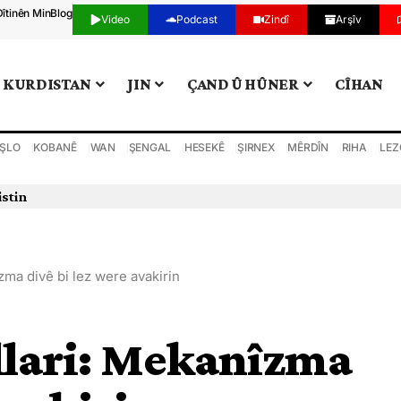
Dîtinên Min
Blog
Video
Podcast
Zindî
Arşîv
KURDISTAN
JIN
ÇAND Û HÛNER
CÎHAN
ŞLO
KOBANÊ
WAN
ŞENGAL
HESEKÊ
ŞIRNEX
MÊRDÎN
RIHA
LEZ
istin
zma divê bi lez were avakirin
lari: Mekanîzma