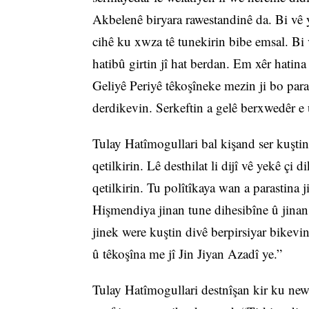
Akbelenê biryara rawestandinê da. Bi vê y
cihê ku xwza tê tunekirin bibe emsal. Bi
hatibû girtin jî hat berdan. Em xêr hatin
Geliyê Periyê têkoşîneke mezin ji bo par
derdikevin. Serkeftin a gelê berxwedêr e û
Tulay Hatîmogullari bal kişand ser kuşti
qetilkirin. Lê desthilat li dijî vê yekê çi 
qetilkirin. Tu polîtîkaya wan a parastina
Hişmendiya jinan tune dihesibîne û jinan
jinek were kuştin divê berpirsiyar bikevin
û têkoşîna me jî Jin Jiyan Azadî ye.”
Tulay Hatîmogullari destnîşan kir ku ne