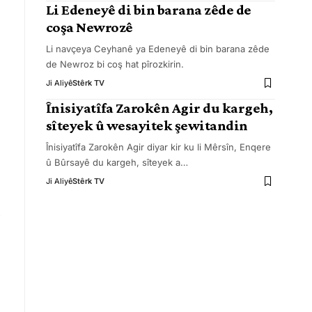
Li Edeneyê di bin barana zêde de
coşa Newrozê
Li navçeya Ceyhanê ya Edeneyê di bin barana zêde
de Newroz bi coş hat pîrozkirin.
Ji Aliyê
Stêrk TV
Înisiyatîfa Zarokên Agir du kargeh,
sîteyek û wesayitek şewitandin
Înisiyatîfa Zarokên Agir diyar kir ku li Mêrsîn, Enqere
û Bûrsayê du kargeh, sîteyek a
…
Ji Aliyê
Stêrk TV
u