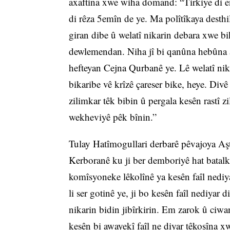
axaftina xwe wiha domand: “Tirkiye di en
di rêza 5emîn de ye. Ma polîtîkaya desthila
giran dibe û welatî nikarin debara xwe bi
dewlemendan. Niha jî bi qanûna hebûna a
hefteyan Cejna Qurbanê ye. Lê welatî nika
bikaribe vê krîzê çareser bike, heye. Divê
zilimkar têk bibin û pergala kesên rastî 
wekheviyê pêk bînin.”
Tulay Hatîmogullari derbarê pêvajoya Aş
Kerboranê ku ji ber demboriyê hat batalki
komîsyoneke lêkolînê ya kesên faîl nediya
li ser gotinê ye, ji bo kesên faîl nediyar 
nikarin bidin jibîrkirin. Em zarok û ciwan
kesên bi awayekî faîl ne diyar têkoşîna x