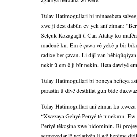
Tulay Hatîmogullari bi minasebeta salv
xwe ji dest dabûn ev yek anî ziman: “Berp
Selçuk Kozagaçli û Can Atalay ku mafên ka
madenê kir. Em ê çawa vê yekê ji bîr bik
radixe ber çavan. Li dijî van bêhiqûqiya
nekir û em ê ji bîr nekin. Heta dawiyê e
Tulay Hatîmogullari bi boneya hefteya as
parastin û divê desthilat guh bide daxwa
Tulay Hatîmogullari anî ziman ku xweza b
“Xwezaya Geliyê Periyê tê tunekirin. Ew d
Periyê têkoşîna xwe bidomînin. Bi projey
sermayedar lê welatiyên li wê herême didi