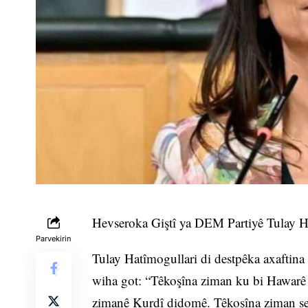
Hevseroka Giştî ya DEM Partiyê Tulay Hat
Parvekirin
Tulay Hatîmogullari di destpêka axaftin
wiha got: “Têkoşîna ziman ku bi Hawarê 
zimanê Kurdî didomê. Têkoşîna ziman sed