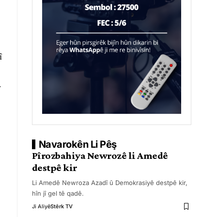
î
r
Navarokên Li Pêş
Pîrozbahiya Newrozê li Amedê
destpê kir
Li Amedê Newroza Azadî û Demokrasiyê destpê kir,
hîn jî gel tê qadê.
Ji Aliyê
Stêrk TV