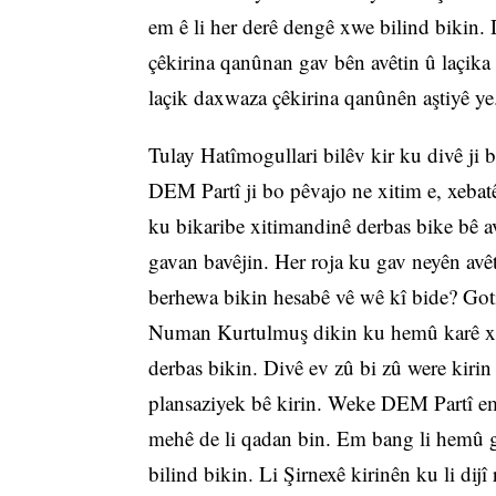
em ê li her derê dengê xwe bilind bikin. 
çêkirina qanûnan gav bên avêtin û laçika 
laçik daxwaza çêkirina qanûnên aştiyê y
Tulay Hatîmogullari bilêv kir ku divê ji 
DEM Partî ji bo pêvajo ne xitim e, xeba
ku bikaribe xitimandinê derbas bike bê ava
gavan bavêjin. Her roja ku gav neyên avêt
berhewa bikin hesabê vê wê kî bide? Goti
Numan Kurtulmuş dikin ku hemû karê xwe
derbas bikin. Divê ev zû bi zû were kirin
plansaziyek bê kirin. Weke DEM Partî em 
mehê de li qadan bin. Em bang li hemû g
bilind bikin. Li Şirnexê kirinên ku li d