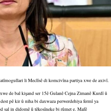
îmogullari li Meclîsê di komcivîna partiya xwe de axivî.
a xwe de bal kişand ser 15ê Gulanê Cejna Zimanê Kurdî û
dest pê kir û niha bi daxwaza perwerdehiya fermî ya
 sal in didomê û têkoşîneke bi rûmet e. Mafê