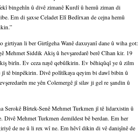
fekî bingehîn û divê zimanê Kurdî û hemû ziman di
ibe. Em di şaxse Celadet Elî Bedîrxan de cejna hemû
kin.”
bo girtiyan li ber Girtîgeha Wanê daxuyanî dane û wiha got:
ê Mehmet Siddik Akiş û hevşaredarê berê Cîhan kir. 19
kiş birîn. Ev ceza nayê qebûlkirin. Ev bêhiqûqî ye û zilm
ê jî tê binpêkirin. Divê polîtîkaya qeyim bi dawî bibin û
vşeredarên me yên Colemergê jî silav ji gel re şandin û
na Serokê Bîrtek-Senê Mehmet Turkmen jî tê lidarxistin û
ye. Divê Mehmet Turkmen demildest bê berdan. Em her
iyê de ne û li rex wî ne. Em hêvî dikin di vê danişînê de