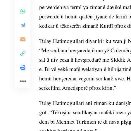
perwerdehiya fermî ya zimanê dayikê ma
perwerde û hemû qadên jiyanê de fermî b
kedkar û têkoşerên zimanê Kurdî pîroz di
Tulay Hatîmogullari diyar kir ku wan ji 
“Me serdana hevşaredarê me yê Colemêrg
sal û nîv ceza li hevşaredarê me Siddik A
e. Bi vê yekê mafê welatiyan ê hilbijartin
hemû hevşeredar vegerin ser karê xwe. He
serkeftina Amedsporê pîroz kirin.”
Tulay Hatîmogullari anî ziman ku danişî
got: “Têkoşîna sendîkayan mafekî rewa 
dem bi Mehmet Turkmen re di nava piştgir
agahiya berdana wî were.”