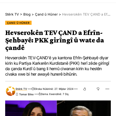
Stêrk TV
>
Blog
>
Çand û Hûner
>
Hevserokên TEV ÇAND a Efrîn-Şehbayê: PKK girîngî û wate da çandê
ÇAND Û HÛNER
Hevserokên TEV ÇAND a Efrîn-
Şehbayê: PKK girîngî û wate da
çandê
Hevserokên TEV-ÇAND'ê ya kantona Efrîn-Şehbayê diyar
kirin ku Partiya Karkerên Kurdistanê (PKK) herî zêde girîngî
da çanda Kurdî û bang li hemû ciwanan kirin ku hestên
civaka xwe bi her awayê hunerê bihûnin.
Stêrk TV
Dîroka Nûkirinê: 27. Mijdar 2024
Dema Xwendinê: 7 Dq.