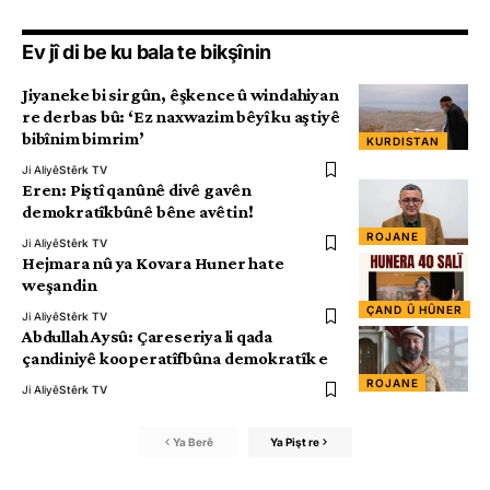
Ev jî di be ku bala te bikşînin
Jiyaneke bi sirgûn, êşkence û windahiyan
re derbas bû: ‘Ez naxwazim bêyî ku aştiyê
bibînim bimrim’
KURDISTAN
Ji Aliyê
Stêrk TV
Eren: Piştî qanûnê divê gavên
demokratîkbûnê bêne avêtin!
ROJANE
Ji Aliyê
Stêrk TV
Hejmara nû ya Kovara Huner hate
weşandin
ÇAND Û HÛNER
Ji Aliyê
Stêrk TV
Abdullah Aysû: Çareseriya li qada
çandiniyê kooperatîfbûna demokratîk e
ROJANE
Ji Aliyê
Stêrk TV
Ya Berê
Ya Pişt re