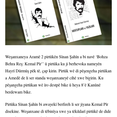
Weşanxaneya Aramê 2 pirtûkên Sînan Şahîn a bi navê ‘Bohza
Behra Reş: Kemal Pîr’’ û pirtûka ku ji berhevoka nameyên
Hayrî Dûrmûş pêk tê, çap kirin. Pirtûk wê di pêşengeha pirtûkan
a Amedê de li ser standa weşanxaneyê cihê xwe bigirin. Ku
pêşangeha pirtûkan wê îro destpê bike û heya 8’ê Kanûnê
berdewam bike.
Pirtûka Sînan Şahîn bi awayekî berfireh li ser jiyana Kemal Pîr
disekine. Weşanxane di têbinîya xwe ya têkildarî pirtûkê de dide