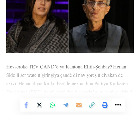
Hevserokê TEV ÇAND’ê ya Kantona Efrîn-Şehbayê Henan
Sîdo li ser wate û girîngiya çandê di nav şoreş û civakan de
axivî. Henan diyar kir ku berî demezrandina Partiya Karkerên
Kurdistanê (PKK) hemû serhildan û raperînên ku rabûne girîngî
nedidan çandê û wiha got: “Beriya Partiya Karkerên Kurdistanê
Vê Nûçeyê Bixwîne
were demezrandin gelek partî, serhildan û raperîn girîngî û
girêdana civakê bi çandê re nedan pêş. Ruxmê ku çand beşek ji
şoreşê ye lê di wan serhildan û raperînan de tenê girîngî didan
aliyê şoreşa çekdarî, heta civaka xwe bi rêxistin nedikirin. Lê bi