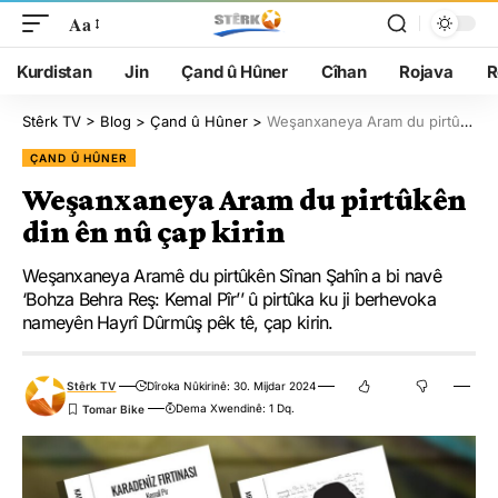
Aa
Kurdistan
Jin
Çand û Hûner
Cîhan
Rojava
R
Stêrk TV
>
Blog
>
Çand û Hûner
>
Weşanxaneya Aram du pirtûkên din ên nû çap kirin
ÇAND Û HÛNER
Weşanxaneya Aram du pirtûkên
din ên nû çap kirin
Weşanxaneya Aramê du pirtûkên Sînan Şahîn a bi navê
‘Bohza Behra Reş: Kemal Pîr’’ û pirtûka ku ji berhevoka
nameyên Hayrî Dûrmûş pêk tê, çap kirin.
Stêrk TV
Dîroka Nûkirinê: 30. Mijdar 2024
Dema Xwendinê: 1 Dq.