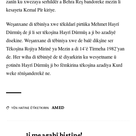
zanîn ku xwezaya serhildêr a Behra Reş bandoreke mezin li
kesayeta Kemal Pîr kiriye.
Weşanxane di têbinîya xwe têkildarî pirtûka Mehmet Hayrî
Dûrmûş de jî li ser têkoşîna Hayrî Dûrmûş a ji bo azadiyê
disekine. Weşanxane di têbiniya xwe de balê dikşîne ser
Têkoşîna Rojiya Mirinê ya Mezin a di 14’ê Tîrmeha 1982’yan
de. Her wiha di têbiniyê de tê diyarkirin ku wesyetname û
gotinên Hayrî Dûrmûş ji bo fêmkirina têkoşîna azadiya Kurd
weke rênîşanderekê ne.
AMED
YÊN HATINE ÊTÎKETKIRIN
Ji me agahî bistîne!