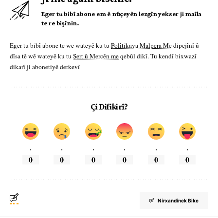
Eger tu bibî abone em ê nûçeyên lezgîn yekser ji maîla
te re bişînin.
Eger tu bibî abone te we wateyê ku tu
Polîtikaya Malpera Me
dipejînî û
dîsa tê wê wateyê ku tu
Şert û Mercên me
qebûl dikî. Tu kendî bixwazî
dikarî ji abonetiyê derkevî
Çi Difikirî?
.
.
.
.
.
.
0
0
0
0
0
0
Nirxandinek Bike