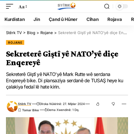
Aa
Kurdistan
Jin
Çand û Hûner
Cîhan
Rojava
R
Stêrk TV
>
Blog
>
Rojane
>
Sekreterê Giştî yê NATO’yê diçe Enqereyê
ROJANE
Sekreterê Giştî yê NATO’yê diçe
Enqereyê
Sekreterê Giştî yê NATO'yê Mark Rutte wê serdana
Enqereyê bike. Di plansaziya serdanê de TUSAŞ heye ku
çalakiya fedaî lê hate kirin.
Stêrk TV
Dîroka Nûkirinê: 27. Mijdar 2024
Dema Xwendinê: 1 Dq.