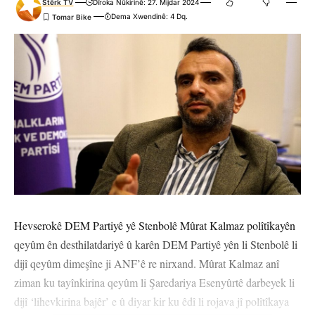
Stêrk TV
Dîroka Nûkirinê: 27. Mijdar 2024
Dema Xwendinê: 4 Dq.
Hevserokê DEM Partiyê yê Stenbolê Mûrat Kalmaz polîtîkayên
qeyûm ên desthilatdariyê û karên DEM Partiyê yên li Stenbolê li
dijî qeyûm dimeşîne ji ANF’ê re nirxand. Mûrat Kalmaz anî
ziman ku tayînkirina qeyûm li Şaredariya Esenyûrtê darbeyek li
dijî ‘lihevkirina bajêr’ e û diyar kir ku êdî li rojava jî polîtîkaya