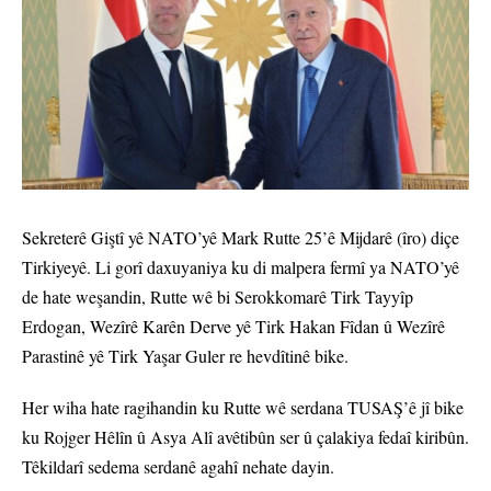
Sekreterê Giştî yê NATO’yê Mark Rutte 25’ê Mijdarê (îro) diçe
Tirkiyeyê. Li gorî daxuyaniya ku di malpera fermî ya NATO’yê
de hate weşandin, Rutte wê bi Serokkomarê Tirk Tayyîp
Erdogan, Wezîrê Karên Derve yê Tirk Hakan Fîdan û Wezîrê
Parastinê yê Tirk Yaşar Guler re hevdîtinê bike.
Her wiha hate ragihandin ku Rutte wê serdana TUSAŞ’ê jî bike
ku Rojger Hêlîn û Asya Alî avêtibûn ser û çalakiya fedaî kiribûn.
Têkildarî sedema serdanê agahî nehate dayin.