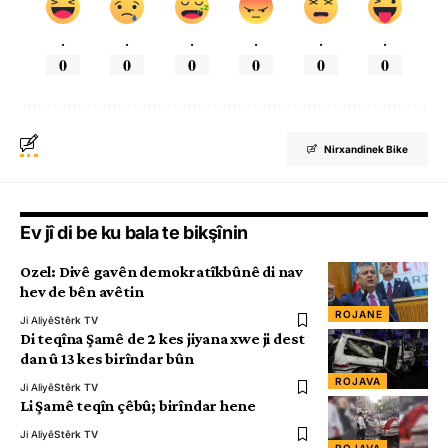
.
.
.
.
.
.
0
0
0
0
0
0
Nirxandinek Bike
Ev jî di be ku bala te bikşînin
Ozel: Divê gavên demokratîkbûnê di nav
hev de bên avêtin
ROJANE
Ji Aliyê
Stêrk TV
Di teqîna Şamê de 2 kes jiyana xwe ji dest
dan û 13 kes birîndar bûn
ROJAVA
Ji Aliyê
Stêrk TV
Li Şamê teqîn çêbû; birîndar hene
Ji Aliyê
Stêrk TV