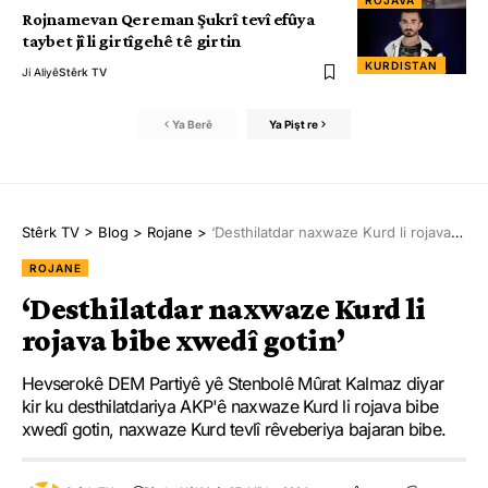
ROJAVA
Rojnamevan Qereman Şukrî tevî efûya
taybet jî li girtîgehê tê girtin
KURDISTAN
Ji Aliyê
Stêrk TV
Ya Berê
Ya Pişt re
Stêrk TV
>
Blog
>
Rojane
>
‘Desthilatdar naxwaze Kurd li rojava bibe xwedî gotin’
ROJANE
‘Desthilatdar naxwaze Kurd li
rojava bibe xwedî gotin’
Hevserokê DEM Partiyê yê Stenbolê Mûrat Kalmaz diyar
kir ku desthilatdariya AKP'ê naxwaze Kurd li rojava bibe
xwedî gotin, naxwaze Kurd tevlî rêveberiya bajaran bibe.