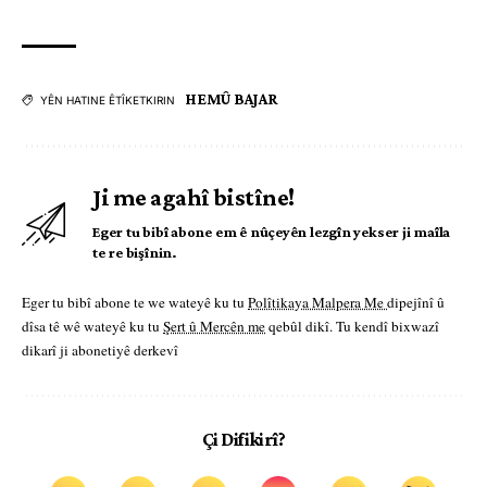
HEMÛ BAJAR
YÊN HATINE ÊTÎKETKIRIN
Ji me agahî bistîne!
Eger tu bibî abone em ê nûçeyên lezgîn yekser ji maîla
te re bişînin.
Eger tu bibî abone te we wateyê ku tu
Polîtikaya Malpera Me
dipejînî û
dîsa tê wê wateyê ku tu
Şert û Mercên me
qebûl dikî. Tu kendî bixwazî
dikarî ji abonetiyê derkevî
Çi Difikirî?