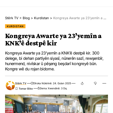
Stêrk TV
>
Blog
>
Kurdistan
>
Kongreya Awarte ya 23’yemîn a KNK’ê destpê kir
KURDISTAN
Kongreya Awarte ya 23’yemîn a
KNK’ê destpê kir
Kongreya Awarte ya 23’yemîn a KNK’ê destpê kir. 300
delege, bi dehan partiyên siyasî, nûnerên sazî, rewşenbîr,
hunermend, nivîskar û pêşeng beşdarî kongreyê bûn.
Kongre wê du rojan bidome.
Stêrk TV
Dîroka Nûkirinê: 24. Gulan 2025
Dema Xwendinê: 3 Dq.