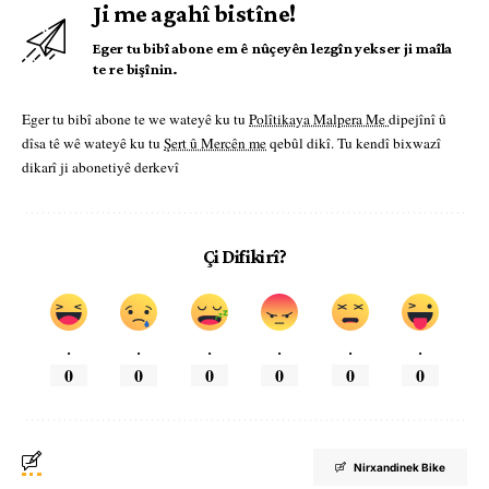
Ji me agahî bistîne!
Eger tu bibî abone em ê nûçeyên lezgîn yekser ji maîla
te re bişînin.
Eger tu bibî abone te we wateyê ku tu
Polîtikaya Malpera Me
dipejînî û
dîsa tê wê wateyê ku tu
Şert û Mercên me
qebûl dikî. Tu kendî bixwazî
dikarî ji abonetiyê derkevî
Çi Difikirî?
.
.
.
.
.
.
0
0
0
0
0
0
Nirxandinek Bike