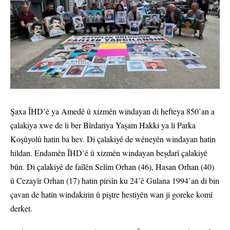
Şaxa ÎHD’ê ya Amedê û xizmên windayan di hefteya 850’an a
çalakiya xwe de li ber Bîrdariya Yaşam Hakki ya li Parka
Koşûyolû hatin ba hev. Di çalakiyê de wêneyên windayan hatin
hildan. Endamên ÎHD’ê û xizmên windayan beşdarî çalakiyê
bûn. Di çalakiyê de faîlên Selîm Orhan (46), Hasan Orhan (40)
û Cezayîr Orhan (17) hatin pirsîn ku 24’ê Gulana 1994’an di bin
çavan de hatin windakirin û piştre hestiyên wan ji goreke komî
derket.