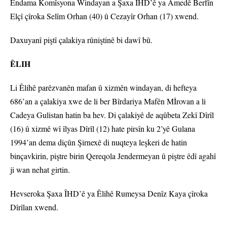
Endama Komîsyona Windayan a Şaxa ÎHD’ê ya Amedê Berfîn
Elçî çîroka Selîm Orhan (40) û Cezayîr Orhan (17) xwend.
Daxuyanî piştî çalakiya rûniştinê bi dawî bû.
ÊLIH
Li Êlihê parêzvanên mafan û xizmên windayan, di hefteya
686’an a çalakiya xwe de li ber Bîrdariya Mafên Mİrovan a li
Cadeya Gulistan hatin ba hev. Di çalakiyê de aqûbeta Zekî Dîrîl
(16) û xizmê wî îlyas Dîrîl (12) hate pirsîn ku 2’yê Gulana
1994’an dema diçûn Şirnexê di nuqteya leşkeri de hatin
binçavkirin, piştre birin Qereqola Jendermeyan û piştre êdî agahî
ji wan nehat girtin.
Hevseroka Şaxa ÎHD’ê ya Êlihê Rumeysa Denîz Kaya çîroka
Dîrîlan xwend.