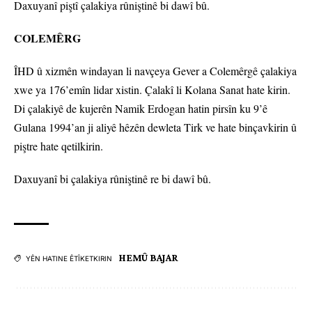
Daxuyanî piştî çalakiya rûniştinê bi dawî bû.
COLEMÊRG
ÎHD û xizmên windayan li navçeya Gever a Colemêrgê çalakiya
xwe ya 176’emîn lidar xistin. Çalakî li Kolana Sanat hate kirin.
Di çalakiyê de kujerên Namik Erdogan hatin pirsîn ku 9’ê
Gulana 1994’an ji aliyê hêzên dewleta Tirk ve hate binçavkirin û
piştre hate qetilkirin.
Daxuyanî bi çalakiya rûniştinê re bi dawî bû.
HEMÛ BAJAR
YÊN HATINE ÊTÎKETKIRIN