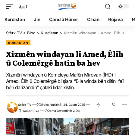
Aa
Kurdistan
Jin
Çand û Hûner
Cîhan
Rojava
R
Stêrk TV
>
Blog
>
Kurdistan
>
Xizmên windayan li Amed, Êlih û Colemêrgê hatin ba hev
KURDISTAN
Xizmên windayan li Amed, Êlih
û Colemêrgê hatin ba hev
Xizmên windayan û Komeleya Mafên Mirovan (ÎHD) li
Amed, Êlih û Colemêrgê bi şîara “Bila winda bên dîtin, faîl
bên darizandin” çalakî lidar xistin.
Stêrk TV
Dîroka Nûkirinê: 24. Gulan 2025
Dema Xwendinê: 2 Dq.