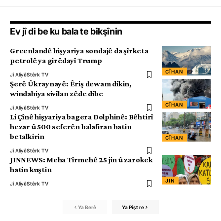
Ev jî di be ku bala te bikşînin
Greenlandê hişyariya sondajê da şîrketa
petrolê ya girêdayî Trump
CÎHAN
Ji Aliyê
Stêrk TV
Şerê Ûkraynayê: Êriş dewam dikin,
windahiya sivîlan zêde dibe
CÎHAN
Ji Aliyê
Stêrk TV
Li Çînê hişyariya bagera Dolphinê: Bêhtirî
hezar û 500 seferên balafiran hatin
betalkirin
CÎHAN
Ji Aliyê
Stêrk TV
JINNEWS: Meha Tîrmehê 25 jin û zarokek
hatin kuştin
JIN
Ji Aliyê
Stêrk TV
Ya Berê
Ya Pişt re