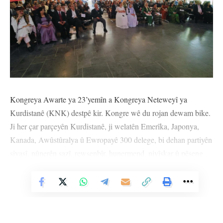
Kongreya Awarte ya 23’yemîn a Kongreya Neteweyî ya
Kurdistanê (KNK) destpê kir. Kongre wê du rojan dewam bike.
Ji her çar parçeyên Kurdistanê, ji welatên Emerîka, Japonya,
Kanada, Awûstûralya û Ewropayê 300 delege, bi dehan partiyên
siyasî, nûnerên sazî, rewşenbîr, hunermend, nivîskar û pêşeng
beşdarî kongreyê bûn.
Vê Nûçeyê Bixwîne