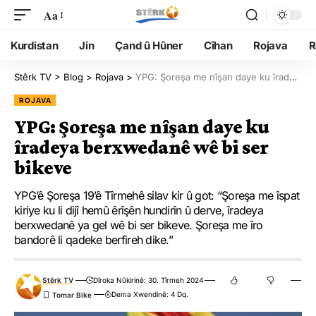
Aa
Kurdistan
Jin
Çand û Hûner
Cîhan
Rojava
R
Stêrk TV
>
Blog
>
Rojava
>
YPG: Şoreşa me nîşan daye ku îradeya berxwedanê wê bi ser bikeve
ROJAVA
YPG: Şoreşa me nîşan daye ku
îradeya berxwedanê wê bi ser
bikeve
YPG’ê Şoreşa 19’ê Tîrmehê silav kir û got: “Şoreşa me îspat
kiriye ku li dijî hemû êrîşên hundirîn û derve, îradeya
berxwedanê ya gel wê bi ser bikeve. Şoreşa me îro
bandorê li qadeke berfireh dike.”
Stêrk TV
Dîroka Nûkirinê: 30. Tîrmeh 2024
Dema Xwendinê: 4 Dq.