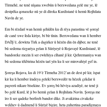
Tîrmehê, ne tenê nîşana xwebûn û berxwedana gelê me ye, lê
destpêka qonaxeke nû ye di dîroka Kurdistanê û hemû Rojhilata
Navîn de ye.
Em bi rêzdarî wan hemû şehîdên ku di rêya parastina vê şoreşê
de canê xwe feda kiriye, bi bîr tînin. Berxwedana wan li hember
DAÎŞ’ê, dewleta Tirk a dagirker û hêzên din ên dijber, ne tenê
bû sedema rizgariya gelan li Sûriyeyê û Rojavayê Kurdistanê, lê
bandoreke mezin li ser ewlehiya cîhanê jî kir. Qehremaniya wan
bû sedema têkbirina hêzên tarî yên ku li ser mirovahiyê gef in.
Şoreşa Rojava, ku di 19’ê Tîrmeha 2012’an de dest pê kir, îspat
kir ku li hember îradeya gelekî berxwedêr tu hêzek çekdar û
paşverû nikare bisekine. Ev şoreş bû hêviya azadiyê, ne tenê ji
bo gelê Kurd, lê ji bo hemû gelan li Rojhilata Navîn. Şoreşa me
îro li ser qadeke berfireh bandor dike. Ji avakirina civakeke
wekhev û dadmend li Sûriyê bigire, heta guhertina paradîgmaya