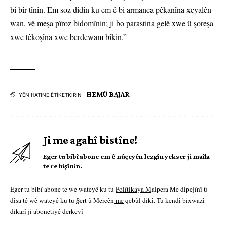
bi bîr tînin. Em soz didin ku em ê bi armanca pêkanîna xeyalên
wan, vê meşa pîroz bidomînin; ji bo parastina gelê xwe û şoreşa
xwe têkoşîna xwe berdewam bikin.”
HEMÛ BAJAR
YÊN HATINE ÊTÎKETKIRIN
Ji me agahî bistîne!
Eger tu bibî abone em ê nûçeyên lezgîn yekser ji maîla
te re bişînin.
Eger tu bibî abone te we wateyê ku tu
Polîtikaya Malpera Me
dipejînî û
dîsa tê wê wateyê ku tu
Şert û Mercên me
qebûl dikî. Tu kendî bixwazî
dikarî ji abonetiyê derkevî