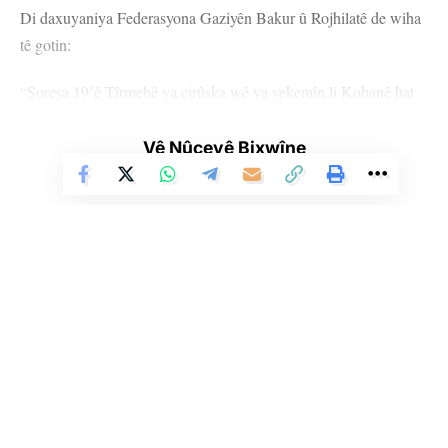
Di daxuyaniya Federasyona Gaziyên Bakur û Rojhilatê de wiha
tê gotin:
“Şoreşa 19’ê Tîrmehê ya çirûska wê ya yekemîn li Kobanê hat
pêxistin, di serî de li Rêber Apo, li hemû şervanên azadiyê,
gaziyên şer, jinan û gelên me pîroz be. Di şexsê hevrê Xebat
Vê Nûçeyê Bixwîne
Dêrik, hevrê Silava de em tevahî şehîdên xwe bi rêz û hurmet bi
bîr tînin.
Şoreşa 19’ê Tîrmehê ya li ser esasê fikir û paradîgmaya Rêber
Apo bi pêş ket û ji bo gelên bindest ên li deverên cuda yên
cîhanê dimînin bûye hêviya azadiyê, tevî hemû êrişan bi îdia û
biryardariyeke mezin pêşketina xwe didomîne.
Li Ser Şopa Heqîqetê
Ev şoreşa hemû nirxên mirovatiyê di nava xwe de dihewîne, li
Stêrk TV ji sala 2009an ve di warên siyasî, civakî, çandî û hunerî de
weşanê dike. Bi nêrîna azadiya jinê û avakirina civakeke demokratîk,
ser bingeha paradîgmaya Rêber Apo ya demokratîk, ekolojîk û
Stêrk TV xebatên civakî, çandî, hunerî, dîrokî, aborî û yên jîngehê
azadîxwaziya jinan a ji pirsgirêkan re dibe çareserî, ji bo
dimeşîne. Di çarçoveya parastin û pêşxistina çand û zimanê Kurdî de, bi