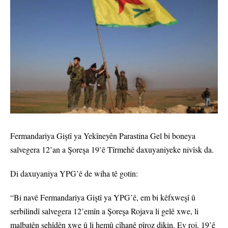
Fermandariya Giştî ya Yekîneyên Parastina Gel bi boneya
salvegera 12’an a Şoreşa 19’ê Tîrmehê daxuyaniyeke nivîsk da.
Di daxuyaniya YPG’ê de wiha tê gotin:
“Bi navê Fermandariya Giştî ya YPG’ê, em bi kêfxweşî û
serbilindî salvegera 12’emîn a Şoreşa Rojava li gelê xwe, li
malbatên şehîdên xwe û li hemû cîhanê pîroz dikin. Ev roj, 19’ê