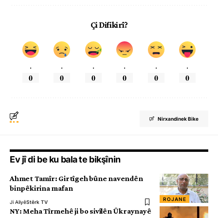
Çi Difikirî?
.
.
.
.
.
.
0
0
0
0
0
0
Nirxandinek Bike
Ev jî di be ku bala te bikşînin
Ahmet Tamîr: Girtîgeh bûne navendên
binpêkirina mafan
ROJANE
Ji Aliyê
Stêrk TV
NY: Meha Tîrmehê ji bo sivîlên Ûkraynayê