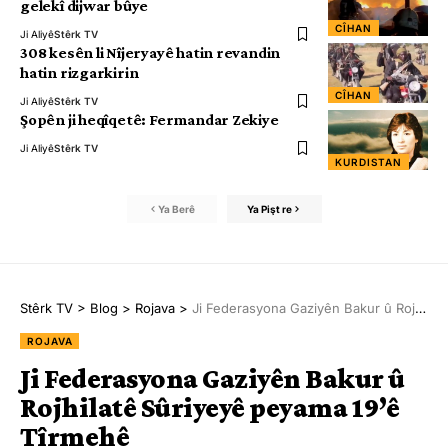
gelekî dijwar bûye
CÎHAN
Ji Aliyê
Stêrk TV
308 kesên li Nîjeryayê hatin revandin
hatin rizgarkirin
CÎHAN
Ji Aliyê
Stêrk TV
Şopên ji heqîqetê: Fermandar Zekiye
Ji Aliyê
Stêrk TV
KURDISTAN
Ya Berê
Ya Pişt re
Stêrk TV
>
Blog
>
Rojava
>
Ji Federasyona Gaziyên Bakur û Rojhilatê Sûriyeyê peyama 19’ê Tîrmehê
ROJAVA
Ji Federasyona Gaziyên Bakur û
Rojhilatê Sûriyeyê peyama 19’ê
Tîrmehê