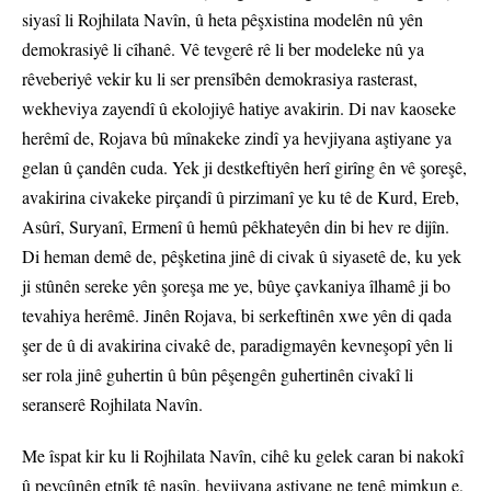
siyasî li Rojhilata Navîn, û heta pêşxistina modelên nû yên
demokrasiyê li cîhanê. Vê tevgerê rê li ber modeleke nû ya
rêveberiyê vekir ku li ser prensîbên demokrasiya rasterast,
wekheviya zayendî û ekolojiyê hatiye avakirin. Di nav kaoseke
herêmî de, Rojava bû mînakeke zindî ya hevjiyana aştiyane ya
gelan û çandên cuda. Yek ji destkeftiyên herî girîng ên vê şoreşê,
avakirina civakeke pirçandî û pirzimanî ye ku tê de Kurd, Ereb,
Asûrî, Suryanî, Ermenî û hemû pêkhateyên din bi hev re dijîn.
Di heman demê de, pêşketina jinê di civak û siyasetê de, ku yek
ji stûnên sereke yên şoreşa me ye, bûye çavkaniya îlhamê ji bo
tevahiya herêmê. Jinên Rojava, bi serkeftinên xwe yên di qada
şer de û di avakirina civakê de, paradigmayên kevneşopî yên li
ser rola jinê guhertin û bûn pêşengên guhertinên civakî li
seranserê Rojhilata Navîn.
Me îspat kir ku li Rojhilata Navîn, cihê ku gelek caran bi nakokî
û pevçûnên etnîk tê nasîn, hevjiyana aştiyane ne tenê mimkun e,