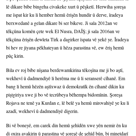
lê dikare bibe bingeha civakeke xurt û pêşketî. Herwiha şoreşa
me îspat kir ku li hember hemû êrişên hundir û derve, îradeya
berxwedanê a gelan dikare bi ser bikeve. Ji sala 2012an ve
têkçûna komên çete wek El Nusra, DAÎŞ; ji sala 2016an ve
têkçûna êrişên dewleta Tirk a dagirker îspata vê yekê ye. Îradeya
bi hev re jiyana pêkhateyan û hêza parastina vê, ew êriş hemû
pûç kirin.
Bila ev roj bibe nîşana berdewamkirina têkoşîna me ji bo aştî,
wekhevî û dadmendiyê li herêma me û li seranserê cîhanê. Em
bang li hemû hêzên aştîxwaz û demokratîk ên cîhanê dikin ku
piştgiriya xwe ji bo vê tecrûbeya bêhempa bidomînin. Şoreşa
Rojava ne tenê ya Kurdan e, lê belê ya hemû mirovahiyê ye ku li
azadî, wekhevî û dadmendiyê digerin.
Bi vê boneyê, em carek din hemû şehîdên xwe yên nemir ên ku
di oxira avakirin û parastina vê şoreşê de şehîd bûn, bi minetdarî