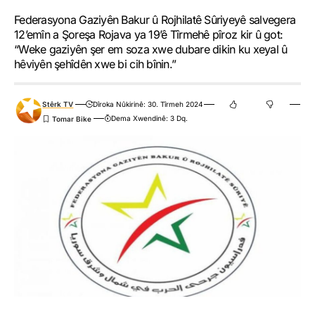
Federasyona Gaziyên Bakur û Rojhilatê Sûriyeyê salvegera
12’emîn a Şoreşa Rojava ya 19’ê Tîrmehê pîroz kir û got:
“Weke gaziyên şer em soza xwe dubare dikin ku xeyal û
hêviyên şehîdên xwe bi cih bînin.”
Stêrk TV
Dîroka Nûkirinê: 30. Tîrmeh 2024
Dema Xwendinê: 3 Dq.