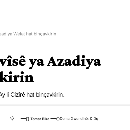
adiya Welat hat binçavkirin
vîsê ya Azadiya
kirin
 li Cizîrê hat binçavkirin.
Dema Xwendinê: 0 Dq.