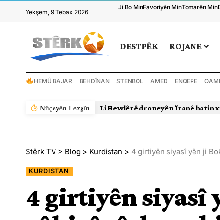
Ji Bo Min
Favoriyên Min
Tomarên Min
Yekşem, 9 Tebax 2026
DESTPÊK
ROJANE
HEMÛ BAJAR
BEHDÎNAN
STENBOL
AMED
ENQERE
QAMI
Nûçeyên Lezgîn
Li Hewlêrê droneyên Îranê hatin x
Stêrk TV
>
Blog
>
Kurdistan
>
4 girtiyên siyasî yên ji B
KURDISTAN
4 girtiyên siyasî