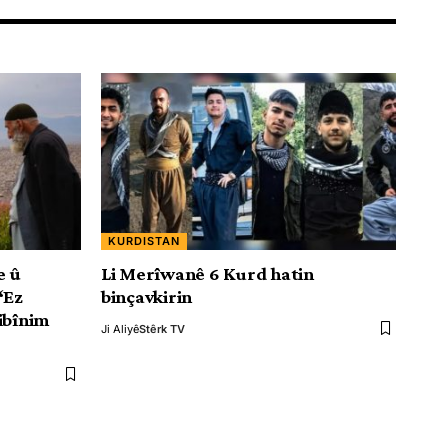
KURDISTAN
e û
Li Merîwanê 6 Kurd hatin
‘Ez
binçavkirin
ibînim
Ji Aliyê
Stêrk TV