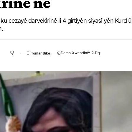
rinê ne
e ku cezayê darvekirinê li 4 girtiyên siyasî yên Kurd û
n.
Dema Xwendinê: 2 Dq.