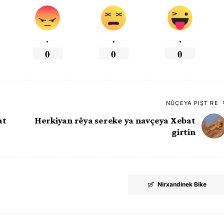
.
.
.
0
0
0
NÛÇEYA PIŞT RE
at
Herkiyan rêya sereke ya navçeya Xebat
girtin
Nirxandinek Bike