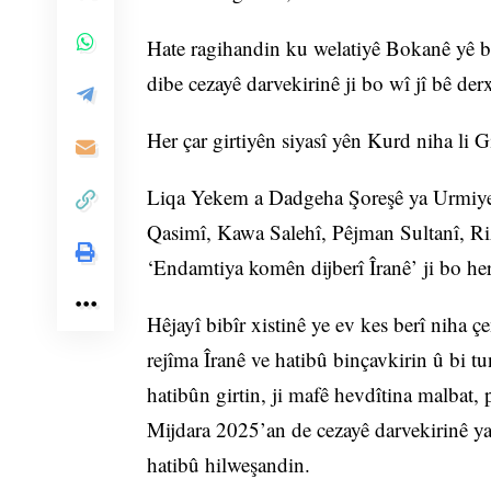
Hate ragihandin ku welatiyê Bokanê yê bi
dibe cezayê darvekirinê ji bo wî jî bê derx
Her çar girtiyên siyasî yên Kurd niha li 
Liqa Yekem a Dadgeha Şoreşê ya Urmiye b
Qasimî, Kawa Salehî, Pêjman Sultanî, Riz
‘Endamtiya komên dijberî Îranê’ ji bo her 
Hêjayî bibîr xistinê ye ev kes berî niha ç
rejîma Îranê ve hatibû binçavkirin û bi t
hatibûn girtin, ji mafê hevdîtina malbat,
Mijdara 2025’an de cezayê darvekirinê ya
hatibû hilweşandin.