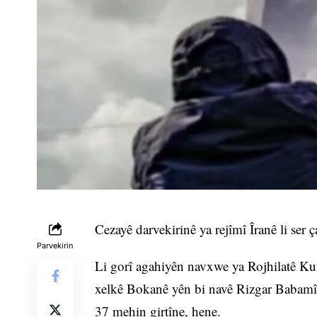
Cezayê darvekirinê ya rejîmî Îranê li se
Parvekirin
Li gorî agahiyên navxwe ya Rojhilatê Kurd
xelkê Bokanê yên bi navê Rizgar Babamîr
37 mehin girtîne, hene.