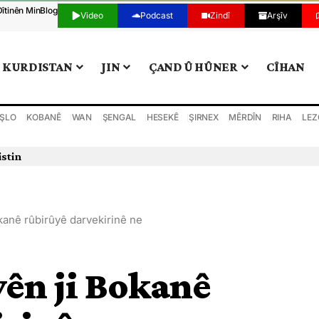
Dîtinên Min
Blog
Video
Podcast
Zindî
Arşîv
KURDISTAN
JIN
ÇAND Û HÛNER
CÎHAN
ŞLO
KOBANÊ
WAN
ŞENGAL
HESEKÊ
ŞIRNEX
MÊRDÎN
RIHA
LEZ
istin
okanê rûbirûyê darvekirinê ne
 yên ji Bokanê