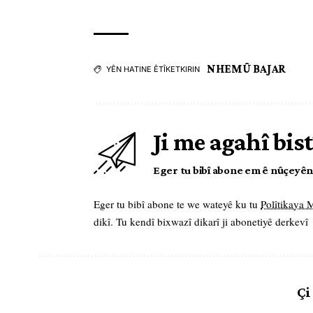
NHEMÛ BAJAR
YÊN HATINE ÊTÎKETKIRIN
Ji me agahî bist
Eger tu bibî abone em ê nûçeyên l
Eger tu bibî abone te we wateyê ku tu
Polîtikaya
dikî. Tu kendî bixwazî dikarî ji abonetiyê derkevî
Çi