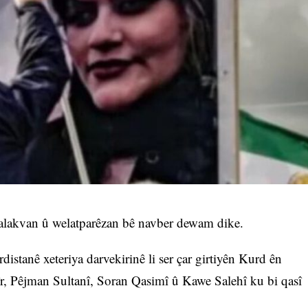
r çalakvan û welatparêzan bê navber dewam dike.
istanê xeteriya darvekirinê li ser çar girtiyên Kurd ên
, Pêjman Sultanî, Soran Qasimî û Kawe Salehî ku bi qasî