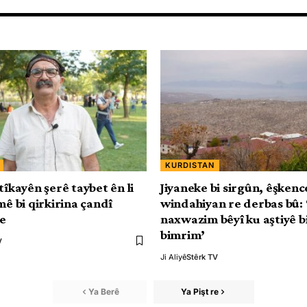
KURDISTAN
tîkayên şerê taybet ên li
Jiyaneke bi sirgûn, êşkenc
mê bi qirkirina çandî
windahiyan re derbas bû: 
be
naxwazim bêyî ku aştiyê b
bimrim’
V
Ji Aliyê
Stêrk TV
Ya Berê
Ya Pişt re