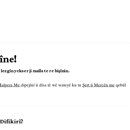
îne!
ezgîn yekser ji maîla te re bişînin.
 Malpera Me
dipejînî û dîsa tê wê wateyê ku tu
Şert û Mercên me
qebûl
 Difikirî?