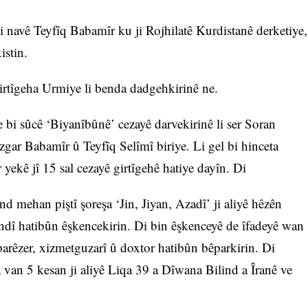
 navê Teyfîq Babamîr ku ji Rojhilatê Kurdistanê derketiye,
istin.
Girtîgeha Urmiye li benda dadgehkirinê ne.
i sûcê ‘Biyanîbûnê’ cezayê darvekirinê li ser Soran
gar Babamîr û Teyfîq Selîmî biriye. Li gel bi hinceta
yekê jî 15 sal cezayê girtîgehê hatiye dayîn. Di
end mehan piştî şoreşa ‘Jin, Jiyan, Azadî’ ji aliyê hêzên
undî hatibûn êşkencekirin. Di bin êşkenceyê de îfadeyê wan
 parêzer, xizmetguzarî û doxtor hatibûn bêparkirin. Di
 van 5 kesan ji aliyê Liqa 39 a Dîwana Bilind a Îranê ve