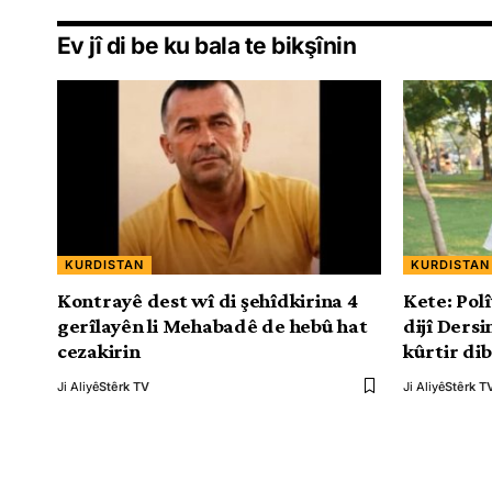
Ev jî di be ku bala te bikşînin
KURDISTAN
KURDISTAN
Kontrayê dest wî di şehîdkirina 4
Kete: Polî
gerîlayên li Mehabadê de hebû hat
dijî Dersi
cezakirin
kûrtir di
Ji Aliyê
Stêrk TV
Ji Aliyê
Stêrk T