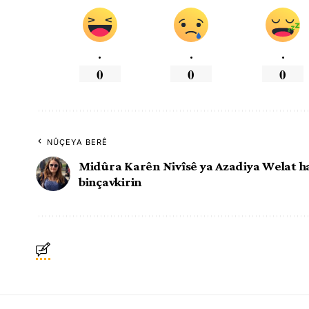
.
.
.
0
0
0
NÛÇEYA BERÊ
Midûra Karên Nivîsê ya Azadiya Welat h
binçavkirin