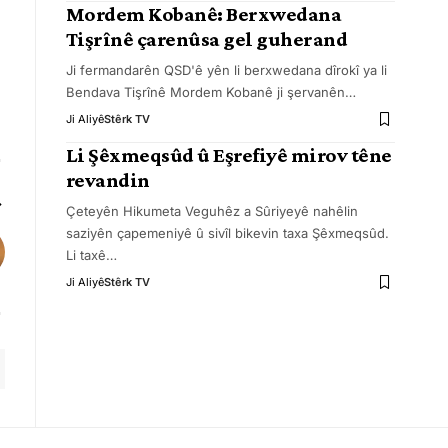
Mordem Kobanê: Berxwedana
Tişrînê çarenûsa gel guherand
Ji fermandarên QSD'ê yên li berxwedana dîrokî ya li
Bendava Tişrînê Mordem Kobanê ji şervanên
…
Ji Aliyê
Stêrk TV
Li Şêxmeqsûd û Eşrefiyê mirov têne
revandin
Çeteyên Hikumeta Veguhêz a Sûriyeyê nahêlin
saziyên çapemeniyê û sivîl bikevin taxa Şêxmeqsûd.
Li taxê
…
Ji Aliyê
Stêrk TV