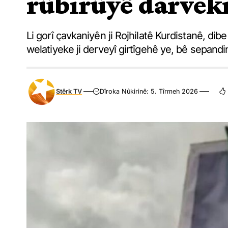
rûbirûyê darveki
Li gorî çavkaniyên ji Rojhilatê Kurdistanê, dib
welatiyeke ji derveyî girtîgehê ye, bê sepandi
Stêrk TV
Dîroka Nûkirinê: 5. Tîrmeh 2026