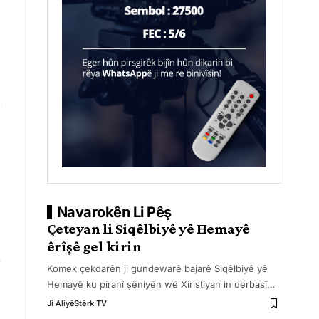
Navarokên Li Pêş
Çeteyan li Siqêlbiyê yê Hemayê
êrîşê gel kirin
Komek çekdarên ji gundewarê bajarê Siqêlbiyê yê
Hemayê ku piranî şêniyên wê Xiristiyan in derbasî
…
Ji Aliyê
Stêrk TV