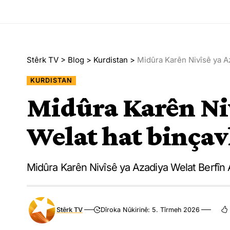
Stêrk TV
>
Blog
>
Kurdistan
>
Midûra Karên Nivîsê ya Az
KURDISTAN
Midûra Karên Ni
Welat hat binçav
Midûra Karên Nivîsê ya Azadiya Welat Berfîn Ay
Stêrk TV
Dîroka Nûkirinê: 5. Tîrmeh 2026