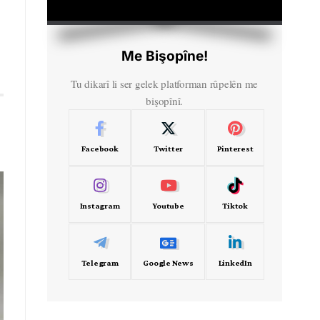
HD
00:00
Me Bişopîne!
Tu dikarî li ser gelek platforman rûpelên me
bişopînî.
Facebook
Twitter
Pinterest
Instagram
Youtube
Tiktok
Telegram
Google News
LinkedIn