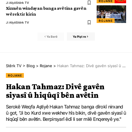
ROJANE
Ji Aliyê
Stêrk TV
Xizmên windayan banga avêtina gavên
wêrektir kirin
ROJANE
Ji Aliyê
Stêrk TV
Ya Berê
Ya Pişt re
Stêrk TV
>
Blog
>
Rojane
>
Hakan Tahmaz: Divê gavên siyasî û hiqûqî bên avêtin
ROJANE
Hakan Tahmaz: Divê gavên
siyasî û hiqûqî bên avêtin
Serokê Weqfa Aştiyê Hakan Tahmaz banga dîrokî nirxand
û got, "Ji bo Kurd xwe wekhev hîs bikin, divê gavên siyasî û
hiqûqî bên avêtin. Berpirsyarî êdî li ser milê Enqereyê ye."