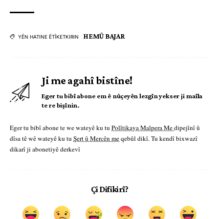
HEMÛ BAJAR
YÊN HATINE ÊTÎKETKIRIN
Ji me agahî bistîne!
Eger tu bibî abone em ê nûçeyên lezgîn yekser ji maîla
te re bişînin.
Eger tu bibî abone te we wateyê ku tu
Polîtikaya Malpera Me
dipejînî û
dîsa tê wê wateyê ku tu
Şert û Mercên me
qebûl dikî. Tu kendî bixwazî
dikarî ji abonetiyê derkevî
Çi Difikirî?