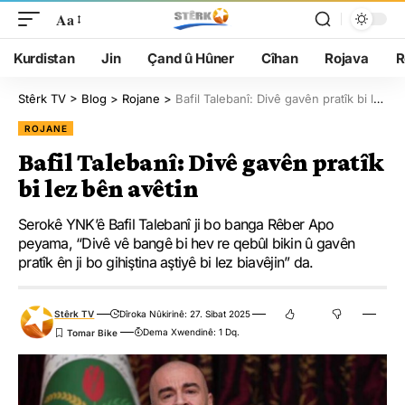
Aa
Kurdistan
Jin
Çand û Hûner
Cîhan
Rojava
R
Stêrk TV
>
Blog
>
Rojane
>
Bafil Talebanî: Divê gavên pratîk bi lez bên avêtin
ROJANE
Bafil Talebanî: Divê gavên pratîk
bi lez bên avêtin
Serokê YNK’ê Bafil Talebanî ji bo banga Rêber Apo
peyama, “Divê vê bangê bi hev re qebûl bikin û gavên
pratîk ên ji bo gihiştina aştiyê bi lez biavêjin” da.
Stêrk TV
Dîroka Nûkirinê: 27. Sibat 2025
Dema Xwendinê: 1 Dq.