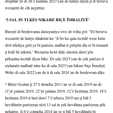
dîsiplînê yê di 28’ê kanûna 2023’yan de hatiye dayîn jî di bersiva
wezaretê de cih negirtiye.
‘3 SAL IN TI KES NIKARE BIÇE ÎMRALIYÊ’
Buroyê di berdewama daxuyaniya xwe de wiha got: “Di bersiva
wezaretê de hatiye îdiakirin ku “Ji bo ku qala tecrîdê were kirin
divê têkiliya girtî ya bi parêzer, malbat û girtiyên din re bi temamî
ji holê bê rakirin.’ Wezareta hewl dide sînorên dawî yên
pêkanîna tecrîdê diyar bike. Di sala 2023’yan de yek parêzer û
endamên malbatê nîne ku di sala 2023’yan bikare biçe Îmraliyê.
Weke di sala 2022’yan de û di sala 2024’an de berdewam dike.
* Birêz Ocalan ji 27’ê tîrmeha 2011’an ve di sala 2019’an de
(2’yê gulana 2019, 22’yê gulana 2019, 12’ê hezîrana 2019, 18’ê
hezîrana 2019 û herî dawî 7’ê tebaxa 2019’an) ji bilî 5
hevdîtinên parêzeran nêzî 13 sal in yek hevdîtina parêzeran pêk
nehatiye. Ji 6’ê cotmeha 2014’an ve ji bilî 5 hevdîtinên bi