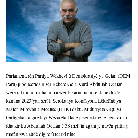
Parlamenterên Partiya Wekhevî û Demokrasiyê ya Gelan (DEM
Partî) ji bo tecrîda li ser Rêberê Gelê Kurd Abdullah Ocalan
were rakirin û malbat û parêzer bikarin biçin serdanê di 7’ê
kanûna 2023’yan serî li Serokatiya Komîsyona Lêkolînê ya
Mafên Mirovan a Meclîsê (ÎHÎK) dabû. Midûriyeta Giştî ya
Girtîgehan a girêdayî Wezareta Dadê ji serlêdanê re bersiv da û
îdîa kir ku Abdullah Ocalan ê 38 meh in agahî jê nayên girtin ji
mafên xwe sûdê digire û tecrîd nîne.