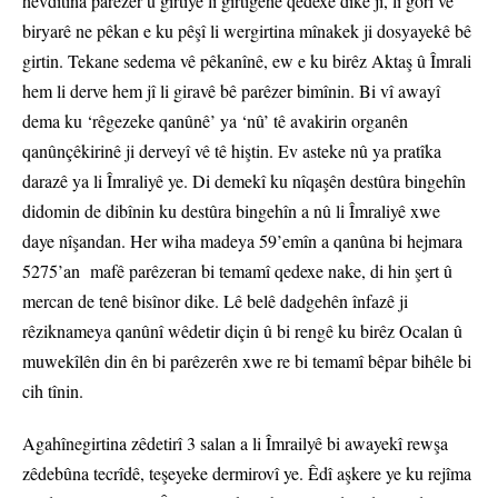
hevdîtina parêzer û girtiyê li girtîgehê qedexe dike jî, li gorî vê
biryarê ne pêkan e ku pêşî li wergirtina mînakek ji dosyayekê bê
girtin. Tekane sedema vê pêkanînê, ew e ku birêz Aktaş û Îmrali
hem li derve hem jî li giravê bê parêzer bimînin. Bi vî awayî
dema ku ‘rêgezeke qanûnê’ ya ‘nû’ tê avakirin organên
qanûnçêkirinê ji derveyî vê tê hiştin. Ev asteke nû ya pratîka
darazê ya li Îmraliyê ye. Di demekî ku nîqaşên destûra bingehîn
didomin de dibînin ku destûra bingehîn a nû li Îmraliyê xwe
daye nîşandan. Her wiha madeya 59’emîn a qanûna bi hejmara
5275’an mafê parêzeran bi temamî qedexe nake, di hin şert û
mercan de tenê bisînor dike. Lê belê dadgehên înfazê ji
rêziknameya qanûnî wêdetir diçin û bi rengê ku birêz Ocalan û
muwekîlên din ên bi parêzerên xwe re bi temamî bêpar bihêle bi
cih tînin.
Agahînegirtina zêdetirî 3 salan a li Îmrailyê bi awayekî rewşa
zêdebûna tecrîdê, teşeyeke dermirovî ye. Êdî aşkere ye ku rejîma