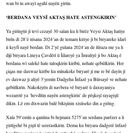
wan bi tu awayî agahî nayên girtin.
‘BERDANA VEYSÎ AKTAŞ HATE ASTENGKIRIN’
Ya girîngtir jî tevî cezayê 30 salan ku li birêz Veysi Aktaş hatiye
birîn di 28’ê nîsana 2024’an de temam kiriye jî bi biryareke îdarî
û keyfî nayê berdan. Di 2’yê gulana 2024’an de îtîraza me ya li
dijî biryara Lineya Çavdêrî û Îdareyê ya Îmraliyê ji bo Aktaş ê
berdana wî salekê hate taloqkirin kiribû, nehate qebûlkirin. Her
çiqas me daxwaz kiribe ku mînakeke biryarê ji me re bê dayîn jî
ev daxwaz ji aliyê 3’yemîn Dadgeha Înfazê ya Bûrsayê ve nehate
qebûlkirin. Nakokiyên di navbera vê biryarê û daxuyaniya
wezaretê ya ‘hevdîtin nayên astengkirin’ de pêşkeşî rayagiştî
dikin. Lê em dixwazin balê bikişînin xisûseke din a girîng.
Xala 59’emîn a qanûna bi hejmara 5275’an serdana parêzer a li
girtîgehê bi giştî tê sererastkirin. Dema ku biryara dadgerê înfazê