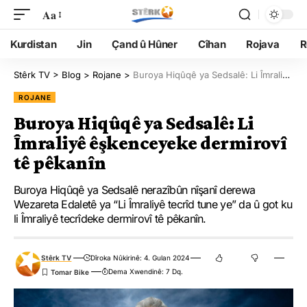
Aa
Kurdistan
Jin
Çand û Hûner
Cîhan
Rojava
R
Stêrk TV
>
Blog
>
Rojane
>
Buroya Hiqûqê ya Sedsalê: Li Îmraliyê êşkenceyeke dermirovî tê pêkanîn
ROJANE
Buroya Hiqûqê ya Sedsalê: Li
Îmraliyê êşkenceyeke dermirovî
tê pêkanîn
Buroya Hiqûqê ya Sedsalê nerazîbûn nîşanî derewa
Wezareta Edaletê ya “Li Îmraliyê tecrîd tune ye” da û got ku
li Îmraliyê tecrîdeke dermirovî tê pêkanîn.
Stêrk TV
Dîroka Nûkirinê: 4. Gulan 2024
Dema Xwendinê: 7 Dq.