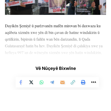
Dayikên Şemiyê û parêzvanên mafên mirovan bi daxwaza ku
aqûbeta xizmên xwe yên di bin çavan de hatine windakirin û
qetilkirin, bipirsin û faîlên wan bên darizandin, li Qada
Galatasarayê hatin ba hev. Dayikên Şemiyê di çalakiya xwe ya
hefteya 997’an de wêneyên xizmên xwe yên hatin windakirin,
hilgirtin. Hevseroka Giştî ya Komeleya Mafên Mirovan (ÎHD)
Eren Keskîn, Endamê Meclîsa Partiya Demokratîk a Gelan
Vê Nûçeyê Bixwîne
(HDP) Mûsa Pîroglu û Hunermend Kerem Firtina beşdarî
çalakiya vê hefteyê bûn.
Di çalakiyê de aqûbeta xwendekarê Zanîngeha Stenbolê
Husamettîn Yaman (22) ku di 4’ê Gulana 1992’yan de hate
windakirin, hate pirsîn. Xizma Yaman, Masîde Ocakê çîroka
Yaman xwend.