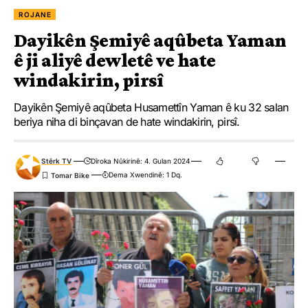
ROJANE
Dayikên Şemiyê aqûbeta Yaman
ê ji aliyê dewletê ve hate
windakirin, pirsî
Dayikên Şemiyê aqûbeta Husamettîn Yaman ê ku 32 salan
beriya niha di binçavan de hate windakirin, pirsî.
Stêrk TV
Dîroka Nûkirinê: 4. Gulan 2024
Dema Xwendinê: 1 Dq.