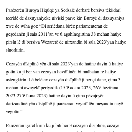
Parêzerên Buroya Hiqûqê ya Sedsalê derbarê bersiva têklidarî
tecrîdê de daxuyaniyeke nivîskî parve kir. Buroyê di daxuyaniya
xwe de wiha got: “Di serlêdana birêz parlamenteran de
geşedanên ji sala 2011’an ve û agahînegirtina 38 mehan hatiye
pirsîn lê di bersiva Wezaretê de nirxandin bi sala 2023’yan hatiye
sînorkirin.
Cezayên dîsiplînê yên di sala 2023’yan de hatine dayîn û hatiye
gotin ku ji ber van cezayan hevdîtinên bi malbatan re hatiye
astengkirin. Lê belê ev cezayên disîplînê ji ber çi dane, çima 3
mehan bi awayekî periyodik (15’ê adara 2023, 26’ê hezîrana
2023-27’ê îlona 2023) hatine dayîn û çima pêvajoyên
darizandinê yên dîsiplînê ji parêzeran veşartî tên meşandin nayê
vegotin.”
Parêzeran îşaret kirin ku ji bilî her 3 cezayên dîsiplînê, cezayê