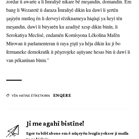
zordar û awarte a li Îmraliyê nikare bê meşandin, domandin. Em
bang li Wezaretê û daraza Îmraliyê dikin ku dawî li şertên
şaşiyên mutleq ên li derveyî rêziknameya hiqûqî ya heyî tên
meşandin, dawî li biryarên ku azadiyê xesp dikin binîn, li
Serokatiya Meclisê, endamên Komîsyona Lêkolîna Mafên
Mirovan û parlamenteran û raya giştî ya hêja dikin ku ji bo
fermaneke demokratîk û pêşerojeke aştiyane hesas bin û dawî li
van pêkanînan bînin.”
ENQERE
YÊN HATINE ÊTÎKETKIRIN
Ji me agahî bistîne!
Eger tu bibî abone em ê nûçeyên lezgîn yekser ji maîla