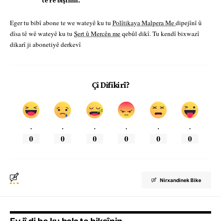
te re bişînin.
Eger tu bibî abone te we wateyê ku tu
Polîtikaya Malpera Me
dipejînî û
dîsa tê wê wateyê ku tu
Şert û Mercên me
qebûl dikî. Tu kendî bixwazî
dikarî ji abonetiyê derkevî
Çi Difikirî?
.
.
.
.
.
.
0
0
0
0
0
0
Nirxandinek Bike