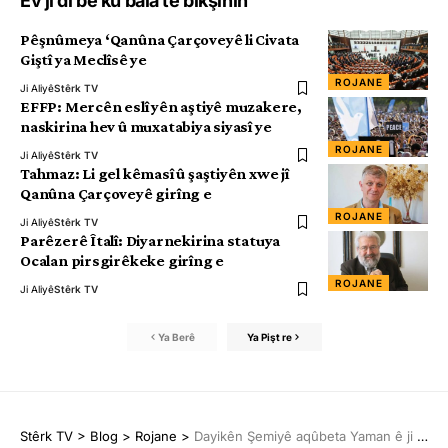
Ev jî di be ku bala te bikşînin
Pêşnûmeya ‘Qanûna Çarçoveyê li Civata
Giştî ya Meclîsê ye
ROJANE
Ji Aliyê
Stêrk TV
EFFP: Mercên eslî yên aştiyê muzakere,
naskirina hev û muxatabiya siyasî ye
ROJANE
Ji Aliyê
Stêrk TV
Tahmaz: Li gel kêmasî û şaştiyên xwe jî
Qanûna Çarçoveyê girîng e
ROJANE
Ji Aliyê
Stêrk TV
Parêzerê Îtalî: Diyarnekirina statuya
Ocalan pirsgirêkeke girîng e
ROJANE
Ji Aliyê
Stêrk TV
Ya Berê
Ya Pişt re
Stêrk TV
>
Blog
>
Rojane
>
Dayikên Şemiyê aqûbeta Yaman ê ji aliyê dewletê ve hate windakirin, pirsî