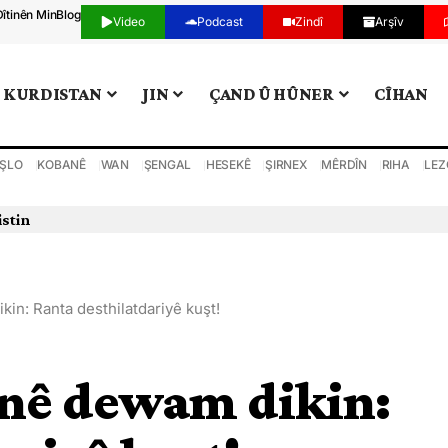
Dîtinên Min
Blog
Video
Podcast
Zindî
Arşîv
KURDISTAN
JIN
ÇAND Û HÛNER
CÎHAN
ŞLO
KOBANÊ
WAN
ŞENGAL
HESEKÊ
ŞIRNEX
MÊRDÎN
RIHA
LEZ
in: Ranta desthilatdariyê kuşt!
înê dewam dikin: