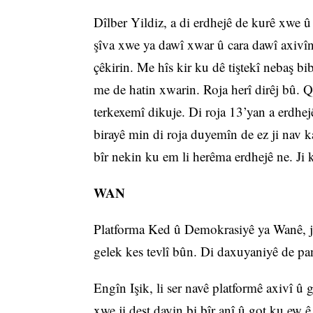
Dîlber Yildiz, a di erdhejê de kurê xwe 
şîva xwe ya dawî xwar û cara dawî axivîn
çêkirin. Me hîs kir ku dê tiştekî nebaş bi
me de hatin xwarin. Roja herî dirêj bû. 
terkexemî dikuje. Di roja 13’yan a erdhej
birayê min di roja duyemîn de ez ji nav k
bîr nekin ku em li herêma erdhejê ne. Ji
WAN
Platforma Ked û Demokrasiyê ya Wanê, jî
gelek kes tevlî bûn. Di daxuyaniyê de pan
Engîn Işik, li ser navê platformê axivî û 
xwe ji dest dayin bi bîr anî û got ku ew 