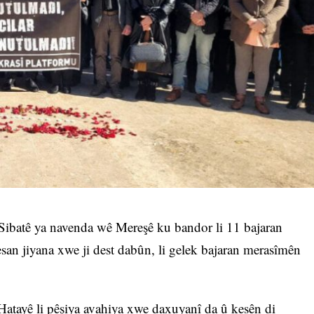
 Sibatê ya navenda wê Mereşê ku bandor li 11 bajaran
esan jiyana xwe ji dest dabûn, li gelek bajaran merasîmên
tayê li pêşiya avahiya xwe daxuyanî da û kesên di