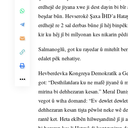
erdhejê de jiyana xwe ji dest dayin bi bîr 
beşdar bûn. Hevserokê Şaxa ÎHD’a Hatayê
erdhejê re 2 sal derbas bûne jî hêj binp
kir ku hêj jî bi mîlyonan kes nikarin pê
Salmanoglû, got ku rayedar û mitehît ber
edalet pêk nehatiye.
Hevberdevka Kongreya Demokratîk a Gela
got: “Desthilatdara ku ne mafê jiyanê û m
mirina bi dehhezaran kesan.” Meral Daniş
vegot û wiha domand: “Ev dewlet dewleta 
dehhezaran kesan tişta pêwîst neke wê demê
rantê ket. Heta ekîbên hilweşandinê jî ji a
bi hezaran kes li Hatayê di konteyniran de