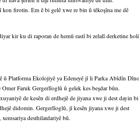
jî kon firotin. Em ê bi gelê xwe re bin û têkoşîna me dê
r kir ku di raporan de hemû rastî bi zelalî derketine hol
 û Platforma Ekolojiyê ya Edeneyê jî li Parka Abîdîn Dîn
 Omer Faruk Gergerlîoglû û gelek kes beşdar bûn.
yaniyê de kesên di erdhejê de jiyana xwe ji dest dayin bi
hejê didomin. Gergerlîoglû, jî kesên jiyana xwe ji dest
, xemsariya desthilatdariyê bû.