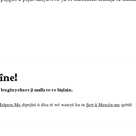
îne!
ezgîn yekser ji maîla te re bişînin.
 Malpera Me
dipejînî û dîsa tê wê wateyê ku tu
Şert û Mercên me
qebûl