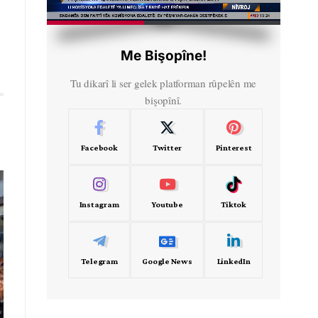
HD
00:30
Me Bişopîne!
Tu dikarî li ser gelek platforman rûpelên me
bişopînî.
Facebook
Twitter
Pinterest
Instagram
Youtube
Tiktok
Telegram
Google News
LinkedIn