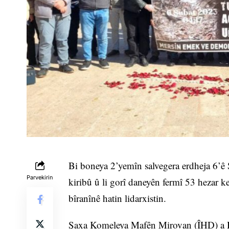
Bi boneya 2’yemîn salvegera erdheja 6’ê
Parvekirin
kiribû û li gorî daneyên fermî 53 hezar k
bîranînê hatin lidarxistin.
Şaxa Komeleya Mafên Mirovan (ÎHD) a Ha