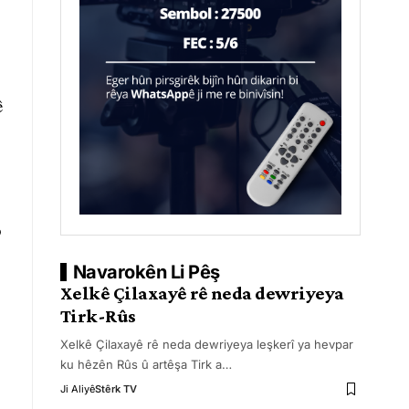
ê
o
Navarokên Li Pêş
Xelkê Çilaxayê rê neda dewriyeya
Tirk-Rûs
Xelkê Çilaxayê rê neda dewriyeya leşkerî ya hevpar
ku hêzên Rûs û artêşa Tirk a
…
Ji Aliyê
Stêrk TV