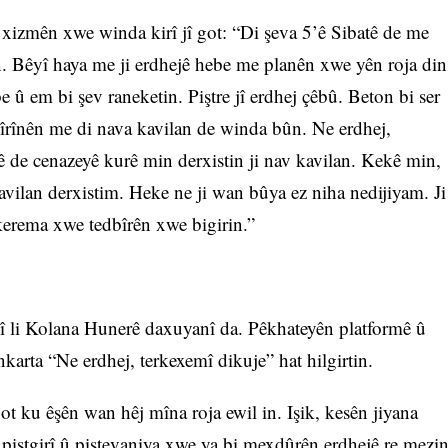
û xizmên xwe winda kirî jî got: “Di şeva 5’ê Sibatê de me
. Bêyî haya me ji erdhejê hebe me planên xwe yên roja din
be û em bi şev raneketin. Piştre jî erdhej çêbû. Beton bi ser
Qîrînên me di nava kavilan de winda bûn. Ne erdhej,
ê de cenazeyê kurê min derxistin ji nav kavilan. Kekê min,
avilan derxistim. Heke ne ji wan bûya ez niha nedijiyam. Ji
 kerema xwe tedbîrên xwe bigirin.”
 li Kolana Hunerê daxuyanî da. Pêkhateyên platformê û
karta “Ne erdhej, terkexemî dikuje” hat hilgirtin.
got ku êşên wan hêj mîna roja ewil in. Işik, kesên jiyana
ê piştgirî û piştevaniya xwe ya bi mexdûrên erdhejê re mezi