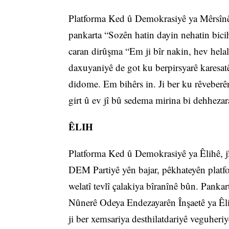
Platforma Ked û Demokrasiyê ya Mêrsînê
pankarta “Sozên hatin dayin nehatin biciha
caran dirûşma “Em ji bîr nakin, hev hel
daxuyaniyê de got ku berpirsyarê karesatê
didome. Em bihêrs in. Ji ber ku rêveberên
girt û ev jî bû sedema mirina bi dehhezar
ÊLIH
Platforma Ked û Demokrasiyê ya Êlihê, 
DEM Partiyê yên bajar, pêkhateyên platf
welatî tevlî çalakiya bîranînê bûn. Pankar
Nûnerê Odeya Endezayarên Înşaetê ya Êli
ji ber xemsariya desthilatdariyê veguheri