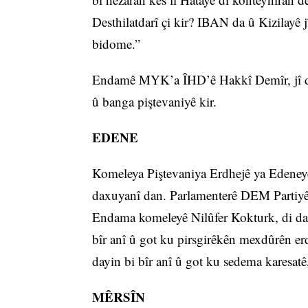
Desthilatdarî çi kir? IBAN da û Kizilayê 
bidome.”
Endamê MYK’a ÎHD’ê Hakkî Demîr, jî diya
û banga piştevaniyê kir.
EDENE
Komeleya Piştevaniya Erdhejê ya Edeneyê
daxuyanî dan. Parlamenterê DEM Partiyê
Endama komeleyê Nilûfer Kokturk, di daxu
bîr anî û got ku pirsgirêkên mexdûrên erd
dayin bi bîr anî û got ku sedema karesatê
MÊRSÎN