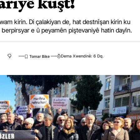
ariyê kuşt!
am kirin. Di çalakiyan de, hat destnîşan kirin ku
an berpirsyar e û peyamên piştevaniyê hatin dayîn.
Dema Xwendinê: 6 Dq.