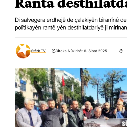
Ranta desthilatd
Di salvegera erdhejê de çalakiyên bîranînê dew
polîtîkayên rantê yên desthilatdariyê ji mirin
Stêrk TV
Dîroka Nûkirinê: 6. Sibat 2025