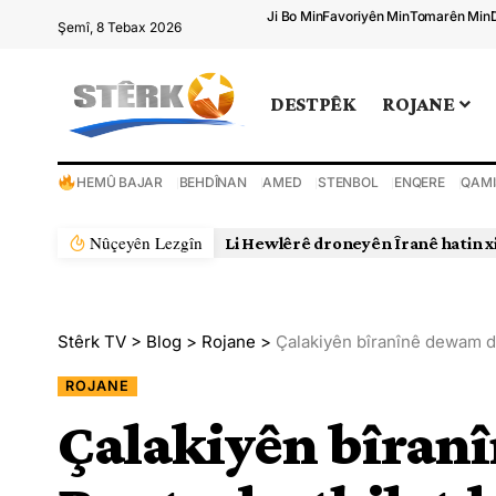
Ji Bo Min
Favoriyên Min
Tomarên Min
Şemî, 8 Tebax 2026
DESTPÊK
ROJANE
HEMÛ BAJAR
BEHDÎNAN
AMED
STENBOL
ENQERE
QAMI
Nûçeyên Lezgîn
Stêrk TV
>
Blog
>
Rojane
>
Çalakiyên bîranînê dewam dik
ROJANE
Çalakiyên bîran