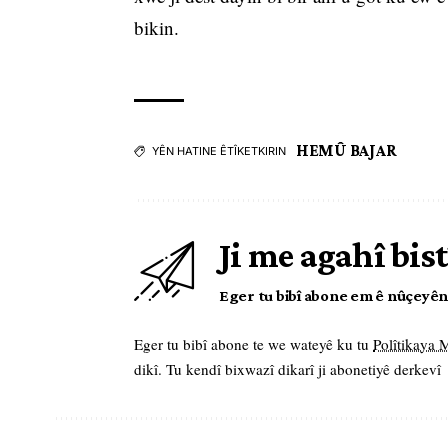
bikin.
HEMÛ BAJAR
YÊN HATINE ÊTÎKETKIRIN
Ji me agahî bist
Eger tu bibî abone em ê nûçeyên l
Eger tu bibî abone te we wateyê ku tu
Polîtikaya
dikî. Tu kendî bixwazî dikarî ji abonetiyê derkevî