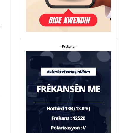
n
- Frekans -
n