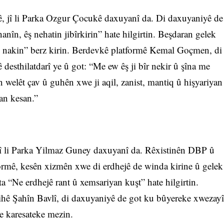
, jî li Parka Ozgur Çocukê daxuyanî da. Di daxuyaniyê de
nîn, êş nehatin jibîrkirin” hate hilgirtin. Beşdaran gelek
al nakin” berz kirin. Berdevkê platformê Kemal Goçmen, di
 desthilatdarî ye û got: “Me ew êş ji bîr nekir û şîna me
 welêt çav û guhên xwe ji aqil, zanist, mantiq û hişyariyan
an kesan.”
jî li Parka Yilmaz Guney daxuyanî da. Rêxistinên DBP û
ormê, kesên xizmên xwe di erdhejê de winda kirine û gelek
ta “Ne erdhejê rant û xemsariyan kuşt” hate hilgirtin.
hê Şahîn Bavlî, di daxuyaniyê de got ku bûyereke xwezayî
ye karesateke mezin.