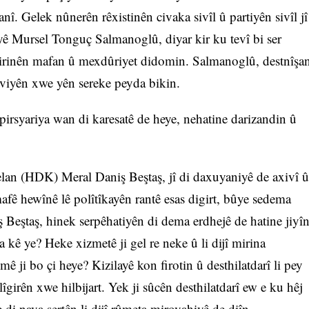
anî. Gelek nûnerên rêxistinên civaka sivîl û partiyên sivîl jî
 Mursel Tonguç Salmanoglû, diyar kir ku tevî bi ser
êkirinên mafan û mexdûriyet didomin. Salmanoglû, destnîşa
diviyên xwe yên sereke peyda bikin.
pirsyariya wan di karesatê de heye, nehatine darizandin û
n (HDK) Meral Daniş Beştaş, jî di daxuyaniyê de axivî û
afê hewînê lê polîtîkayên rantê esas digirt, bûye sedema
 Beştaş, hinek serpêhatiyên di dema erdhejê de hatine jiyî
kê ye? Heke xizmetê ji gel re neke û li dijî mirina
 ji bo çi heye? Kizilayê kon firotin û desthilatdarî li pey
lîgirên xwe hilbijart. Yek ji sûcên desthilatdarî ew e ku hêj
 di nava şertên li dijî rûmeta mirovahiyê de diîn.