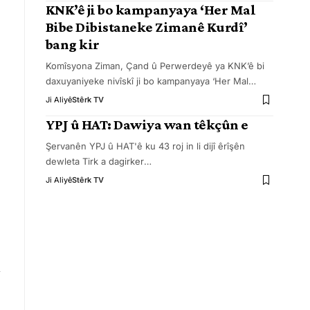
KNK’ê ji bo kampanyaya ‘Her Mal
Bibe Dibistaneke Zimanê Kurdî’
bang kir
Komîsyona Ziman, Çand û Perwerdeyê ya KNK’ê bi
daxuyaniyeke nivîskî ji bo kampanyaya ‘Her Mal
…
Ji Aliyê
Stêrk TV
YPJ û HAT: Dawiya wan têkçûn e
Şervanên YPJ û HAT'ê ku 43 roj in li dijî êrîşên
dewleta Tirk a dagirker
…
Ji Aliyê
Stêrk TV