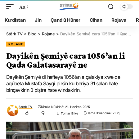
Aa
Kurdistan
Jin
Çand û Hûner
Cîhan
Rojava
R
Stêrk TV
>
Blog
>
Rojane
>
Dayikên Şemiyê cara 1056’an li Qada Galatasarayê ne
ROJANE
Dayikên Şemiyê cara 1056’an li
Qada Galatasarayê ne
Dayikên Şemiyê di hefteya 1056’an a çalakiya xwe de
aqûbeta Mustafa Saygi pirsîn ku beriya 31 salan hate
binçavkirin û piştre hate windakirin.
Stêrk TV
Dîroka Nûkirinê: 21. Hezîran 2025
Dema Xwendinê: 2 Dq.