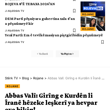
ROJEVA 8’Ê TEBAXA 2026’AN
Ji Aliyê
Stêrk TV
ROJANE
DEM Partî pêşniyara guhertina xala 4’an
a pêşnûmeyê kir
ROJANE
Ji Aliyê
Stêrk TV
Yenî Partî: Em ê tevî kêmasiyan piştgirî bidin pêşnûmeyê
Ji Aliyê
Stêrk TV
Ya Berê
Ya Pişt re
Stêrk TV
>
Blog
>
Rojane
>
Abbas Valî: Girîng e Kurdên li Îranê hêzeke leşkerî ya hevpar ava bikin!
ROJANE
Abbas Valî: Girîng e Kurdên li
Îranê hêzeke leşkerî ya hevpar
ava bikin!