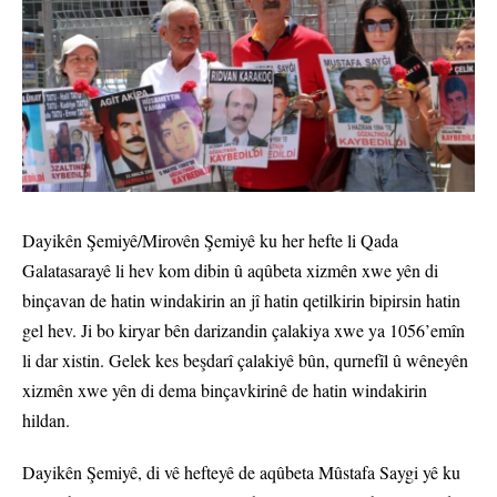
Dayikên Şemiyê/Mirovên Şemiyê ku her hefte li Qada
Galatasarayê li hev kom dibin û aqûbeta xizmên xwe yên di
binçavan de hatin windakirin an jî hatin qetilkirin bipirsin hatin
gel hev. Ji bo kiryar bên darizandin çalakiya xwe ya 1056’emîn
li dar xistin. Gelek kes beşdarî çalakiyê bûn, qurnefîl û wêneyên
xizmên xwe yên di dema binçavkirinê de hatin windakirin
hildan.
Dayikên Şemiyê, di vê hefteyê de aqûbeta Mûstafa Saygi yê ku