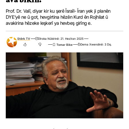
Prof. Dr. Valî, diyar kir ku şerê Îsraîl- Îran yek ji planên
DYE’yê ne û got, hevgirtina hêzên Kurd ên Rojhilat û
avakirina hêzeke leşkerî ya hevbeş girîng e.
Stêrk TV
Dîroka Nûkirinê: 21. Hezîran 2025
Dema Xwendinê: 3 Dq.