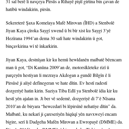
31 sal berê li navçeya Pirsûs a Rihayê piştî girtina bin çavan de
hatibû windakirin, pirsîn.
Sekereterê Şaxa Komelaya Mafê Mirovan (ÎHD) a Stenbolê
Jiyan Kaya çîroka Saygî xwend û bi bîr xist ku Saygi 3’yê
Hezîrana 1994’an dema 30 salî hate windakirin û got,
binçavkirina wî tê înkarkirin.
Jiyan Kaya, destnîşan kir ku hemû hewldanên malbatê bêencam
man û got, “Di Kanûna 2009’an de, motorsîkleteke rizî û
parçeyên hestiyan li mezraya Akdogan a gundê Bîlgîn ê li
Pirsûsê ji aliyê defînegeran ve hate dîtin. Ev hestî radestî
dozgeriyê hatin kirin. Saziya Tiba Edlî ya Stenbolê îdia kir ku
hestî yên ajalan in. Ji ber vê sedemê, dozgeriyê di 7’ê Nîsana
2010’an de biryara “hewcedarî bi lêpirsînê nehatiye dîtin” da.
Malbatê, ku nekarî ji çareseriyên hiqûqî yên navxweyî encam
bigire, serî li Dadgeha Mafên Mirovan a Ewropayê (DMME) da.