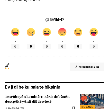
Çi Difikirî?
.
.
.
.
.
.
0
0
0
0
0
0
Nirxandinek Bike
Ev jî di be ku bala te bikşînin
Tecrûbeyên komînê-1: Rêxistinbûnên
destpêkê yên li dijî dewletê
ROJANE
Ji Aliyê
Stêrk TV