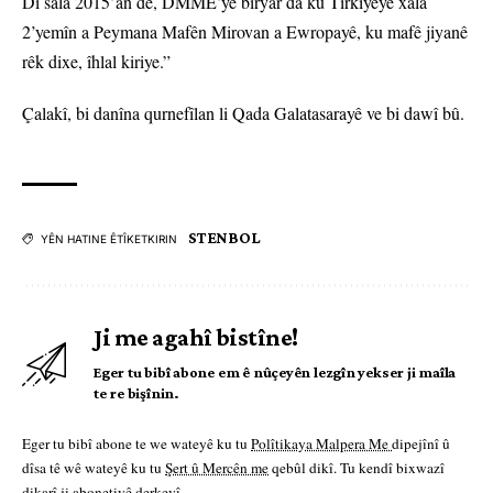
Di sala 2015’an de, DMME’yê biryar da ku Tirkiyeyê xala
2’yemîn a Peymana Mafên Mirovan a Ewropayê, ku mafê jiyanê
rêk dixe, îhlal kiriye.”
Çalakî, bi danîna qurnefîlan li Qada Galatasarayê ve bi dawî bû.
STENBOL
YÊN HATINE ÊTÎKETKIRIN
Ji me agahî bistîne!
Eger tu bibî abone em ê nûçeyên lezgîn yekser ji maîla
te re bişînin.
Eger tu bibî abone te we wateyê ku tu
Polîtikaya Malpera Me
dipejînî û
dîsa tê wê wateyê ku tu
Şert û Mercên me
qebûl dikî. Tu kendî bixwazî
dikarî ji abonetiyê derkevî