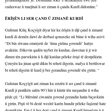
cudaxwaz û marjînal li ser ziman û çanda Kurdî didomîne.”
ÊRÎŞÊN LI SER ÇAND Û ZIMANÊ KURDÎ
Gulîstan Kiliç Koçyîgît diyar kir ku êrîşên li dijî çand û zimanê
kurdî di demên dawî de derbasî qonaxeke nû bûne û wiha axivî:
“Di bin sîwana emniyetê de ‘tîma girtina govendê’ hatiye
avakirin. Dikevin qadên taybet ên kurdan, dawetan û ji wir
dîmen tên parvekirin û li dijî kurdan pêleke êrişê tê destpêkirin.
Çeteyên ku jinan qetil dikin bi rehetî digerin, mafya û bertîlxwar
bi rehetî digerin lê kurd ji ber gerandina govendê tên girtin. “
Gulistan Koçyîgît anî ziman ku zextên li ser çand û zimanê
Kurdî ji pratîkên salên 90’î hûr û kûrtir tên meşandin û wiha
pêde çû: “Li Mêrsînê ciwanên govend gerandin hatin biçavkirin
û girtin. Piştî vê bi destê wezîrê karên hundir pêleke faşîzmê hate
destpêkirin. Em ê li her derê çand û zimanê Kurdî biparêzin û ti