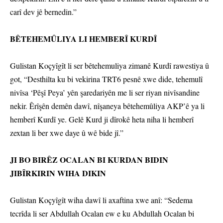
carî dev jê bernedin.”
BÊTEHEMÛLIYA LI HEMBERÎ KURDÎ
Gulistan Koçyîgît li ser bêtehemuliya zimanê Kurdî rawestiya û
got, “Desthilta ku bi vekirina TRT6 pesnê xwe dide, tehemulî
nivîsa ‘Pêşî Peya’ yên şaredariyên me li ser riyan nivîsandine
nekir. Êrîşên demên dawî, nîşaneya bêtehemûliya AKP’ê ya li
hemberî Kurdî ye. Gelê Kurd ji dîrokê heta niha li hemberî
zextan li ber xwe daye û wê bide jî.”
JI BO BIRÊZ OCALAN BI KURDAN BIDIN
JIBÎRKIRIN WIHA DIKIN
Gulistan Koçyîgît wiha dawî li axaftina xwe anî: “Sedema
tecrîda li ser Abdullah Ocalan ew e ku Abdullah Ocalan bi