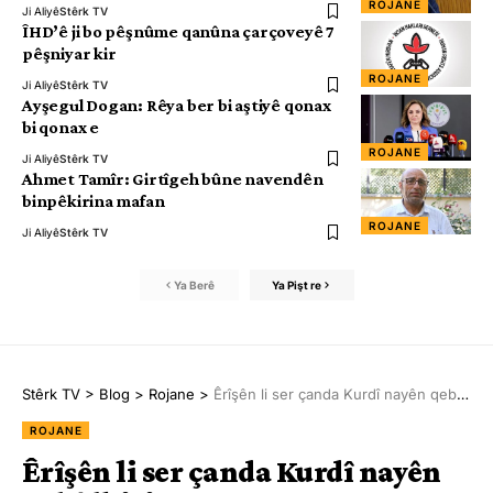
ROJANE
Ji Aliyê
Stêrk TV
ÎHD’ê ji bo pêşnûme qanûna çarçoveyê 7
pêşniyar kir
ROJANE
Ji Aliyê
Stêrk TV
Ayşegul Dogan: Rêya ber bi aştiyê qonax
bi qonax e
ROJANE
Ji Aliyê
Stêrk TV
Ahmet Tamîr: Girtîgeh bûne navendên
binpêkirina mafan
ROJANE
Ji Aliyê
Stêrk TV
Ya Berê
Ya Pişt re
Stêrk TV
>
Blog
>
Rojane
>
Êrîşên li ser çanda Kurdî nayên qebûlkirin
ROJANE
Êrîşên li ser çanda Kurdî nayên