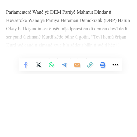
Parlamenterê Wanê yê DEM Partiyê Mahmut Dîndar û
Hevserokê Wanê yê Partiya Herêmên Demokratîk (DBP) Harun
Okay bal kişandin ser êrîşên nîjadperest ên di demên dawî de li
ser çand û zimanê Kurdî zêde bûne û gotin, “Tevî hemû êrîşan
Kurd wê çand û zimanê xwe hîn zêdetir bijîn û wê ti hêz jî
nekare ji vê yekê re bibe asteng.”
Vê Nûçeyê Bixwîne
Li Ser Şopa Heqîqetê
Stêrk TV ji sala 2009an ve di warên siyasî, civakî, çandî û hunerî de