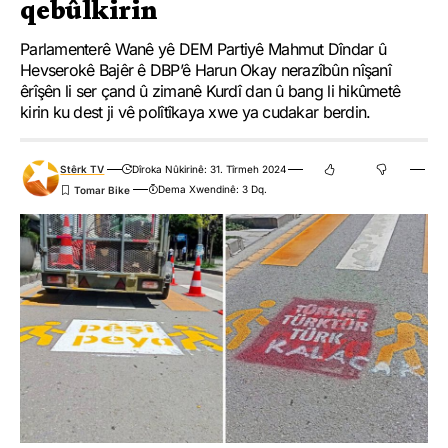
qebûlkirin
Parlamenterê Wanê yê DEM Partiyê Mahmut Dîndar û
Hevserokê Bajêr ê DBP’ê Harun Okay nerazîbûn nîşanî
êrîşên li ser çand û zimanê Kurdî dan û bang li hikûmetê
kirin ku dest ji vê polîtîkaya xwe ya cudakar berdin.
Stêrk TV
Dîroka Nûkirinê: 31. Tîrmeh 2024
Dema Xwendinê: 3 Dq.