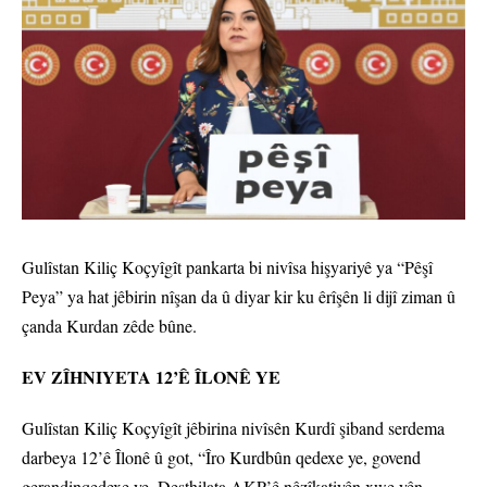
Gulîstan Kiliç Koçyîgît pankarta bi nivîsa hişyariyê ya “Pêşî
Peya” ya hat jêbirin nîşan da û diyar kir ku êrîşên li dijî ziman û
çanda Kurdan zêde bûne.
EV ZÎHNIYETA 12’Ê ÎLONÊ YE
Gulîstan Kiliç Koçyîgît jêbirina nivîsên Kurdî şiband serdema
darbeya 12’ê Îlonê û got, “Îro Kurdbûn qedexe ye, govend
gerandinqedexe ye. Desthilata AKP’ê nêzîkatiyên xwe yên