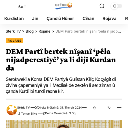
Aa
Kurdistan
Jin
Çand û Hûner
Cîhan
Rojava
R
Stêrk TV
>
Blog
>
Rojane
>
DEM Partî bertek nîşanî ‘pêla nijadperestiyê’ ya li dijî Kurdan da
ROJANE
DEM Partî bertek nîşanî ‘pêla
nijadperestiyê’ ya li dijî Kurdan
da
Serokwekîla Koma DEM Partiyê Gulîstan Kiliç Koçyîgît di
civîna çapemeniyê ya li Meclîsê de zextên li ser ziman û
çanda Kurdî bi tundî rexne kir.
Stêrk TV
Dîroka Nûkirinê: 31. Tîrmeh 2024
Dema Xwendinê: 3 Dq.