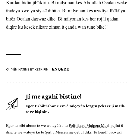
Kurdan bidin jibîrkirin. Bi milyonan kes Abdullah Ocalan weke
îradeya xwe ya siyasî dibîne. Bi milyonan kes azadiya fîzîkî ya
birêz Ocalan daxwaz dike. Bi milyonan kes her roj li qadan
diqîre ku kesek nikare ziman û çanda wan tune bike.”
ENQERE
YÊN HATINE ÊTÎKETKIRIN
Ji me agahî bistîne!
Eger tu bibî abone em ê nûçeyên lezgîn yekser ji maîla
te re bişînin.
Eger tu bibî abone te we wateyê ku tu
Polîtikaya Malpera Me
dipejînî û
dîsa tê wê wateyê ku tu
Şert û Mercên me
qebûl dikî. Tu kendî bixwazî