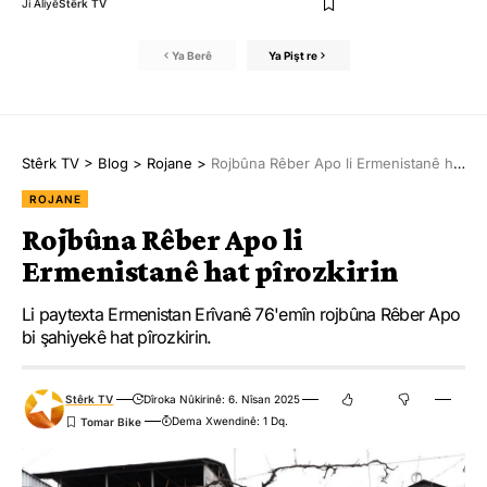
Ji Aliyê
Stêrk TV
Ya Berê
Ya Pişt re
Stêrk TV
>
Blog
>
Rojane
>
Rojbûna Rêber Apo li Ermenistanê hat pîrozkirin
ROJANE
Rojbûna Rêber Apo li
Ermenistanê hat pîrozkirin
Li paytexta Ermenistan Erîvanê 76'emîn rojbûna Rêber Apo
bi şahiyekê hat pîrozkirin.
Stêrk TV
Dîroka Nûkirinê: 6. Nîsan 2025
Dema Xwendinê: 1 Dq.