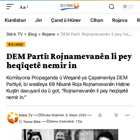
Aa
Kurdistan
Jin
Çand û Hûner
Cîhan
Rojava
R
Stêrk TV
>
Blog
>
Rojane
>
DEM Partî: Rojnamevanên li pey heqîqetê nemir in
ROJANE
DEM Partî: Rojnamevanên li pey
heqîqetê nemir in
Komîsyona Propaganda û Weşanê ya Çapemeniya DEM
Partiyê, bi wesîleya 6’ê Nîsanê Roja Rojnamevanên Hatine
Kuştin daxuyanî da û got, “Rojnamevanên li pey heqîqetê
nemir in.”
Stêrk TV
Dîroka Nûkirinê: 6. Nîsan 2025
Dema Xwendinê: 1 Dq.