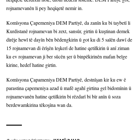
rojnamevanên li pey heqîqetê nemir in.
Komîsyona Çapemeniya DEM Partiyê, da zanîn ku bi taybetî li
Kurdistanê rojnamevan bi zext, sansûr, girtin û kuştinan demek
dirêje hewl tê dayîn bên bêdengkirin û got ku di 5 salên dawî de
15 rojnamevan di êrîşên leşkerî de hatine qetilkirin û anî ziman
ku ev rojnamevan ji ber sûcên şer û binpêkirinên mafan belge
kirine, hedef hatine girtin.
Komîsyona Çapameniya DEM Partiyê, destnîşan kir ku ew ê
parastina çapemeniya azad û mafê agahî girtina gel bidomînin û
rojnamevanên hatine qetilkirin bi rêzdarî bi bîr anîn û soza
berdewamkirina têkoşîna wan da.