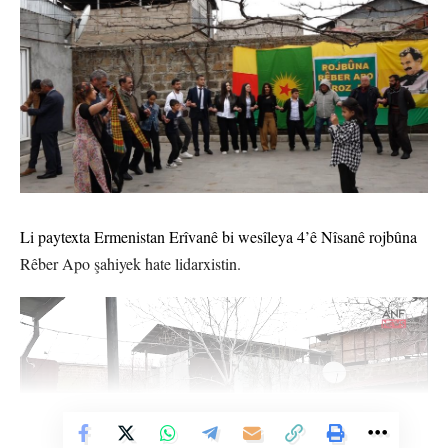
Li paytexta Ermenistan Erîvanê bi wesîleya 4’ê Nîsanê rojbûna
Rêber Apo şahiyek hate lidarxistin.
Vê Nûçeyê Bixwîne