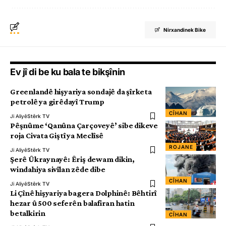
Nirxandinek Bike
Ev jî di be ku bala te bikşînin
Greenlandê hişyariya sondajê da şîrketa
petrolê ya girêdayî Trump
CÎHAN
Ji Aliyê
Stêrk TV
Pêşnûme ‘Qanûna Çarçoveyê’ sibe dikeve
roja Civata Giştî ya Meclîsê
ROJANE
Ji Aliyê
Stêrk TV
Şerê Ûkraynayê: Êriş dewam dikin,
windahiya sivîlan zêde dibe
CÎHAN
Ji Aliyê
Stêrk TV
Li Çînê hişyariya bagera Dolphinê: Bêhtirî
hezar û 500 seferên balafiran hatin
betalkirin
CÎHAN