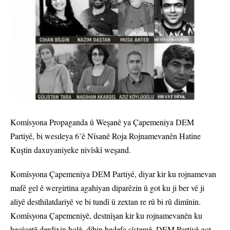
Komîsyona Propaganda û Weşanê ya Çapemeniya DEM
Partiyê, bi wesıleya 6’ê Nîsanê Roja Rojnamevanên Hatine
Kuştin daxuyaniyeke nivîskî weşand.
Komîsyona Çapemeniya DEM Partiyê, diyar kir ku rojnamevan
mafê gel ê wergirtina agahiyan diparêzin û got ku ji ber vê ji
aliyê desthilatdariyê ve bi tundî û zextan re rû bi rû dimînin.
Komîsyona Çapemeniyê, destnîşan kir ku rojnamevanên ku
heqîqetê derdixin holê, dibin hedefa sîstemê. DEM Partiyê got,