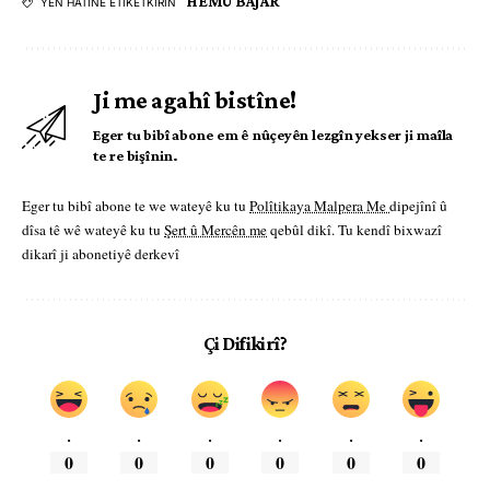
HEMÛ BAJAR
YÊN HATINE ÊTÎKETKIRIN
Ji me agahî bistîne!
Eger tu bibî abone em ê nûçeyên lezgîn yekser ji maîla
te re bişînin.
Eger tu bibî abone te we wateyê ku tu
Polîtikaya Malpera Me
dipejînî û
dîsa tê wê wateyê ku tu
Şert û Mercên me
qebûl dikî. Tu kendî bixwazî
dikarî ji abonetiyê derkevî
Çi Difikirî?
.
.
.
.
.
.
0
0
0
0
0
0